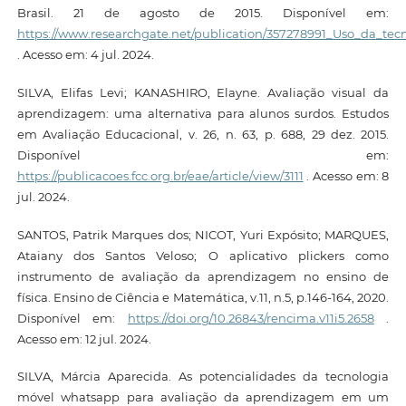
Brasil. 21 de agosto de 2015. Disponível em:
https://www.researchgate.net/publication/357278991_Uso_da_tec
. Acesso em: 4 jul. 2024.
SILVA, Elifas Levi; KANASHIRO, Elayne. Avaliação visual da
aprendizagem: uma alternativa para alunos surdos. Estudos
em Avaliação Educacional, v. 26, n. 63, p. 688, 29 dez. 2015.
Disponível em:
https://publicacoes.fcc.org.br/eae/article/view/3111
. Acesso em: 8
jul. 2024.
SANTOS, Patrik Marques dos; NICOT, Yuri Expósito; MARQUES,
Ataiany dos Santos Veloso; O aplicativo plickers como
instrumento de avaliação da aprendizagem no ensino de
física. Ensino de Ciência e Matemática, v.11, n.5, p.146-164, 2020.
Disponível em:
https://doi.org/10.26843/rencima.v11i5.2658
.
Acesso em: 12 jul. 2024.
SILVA, Márcia Aparecida. As potencialidades da tecnologia
móvel whatsapp para avaliação da aprendizagem em um