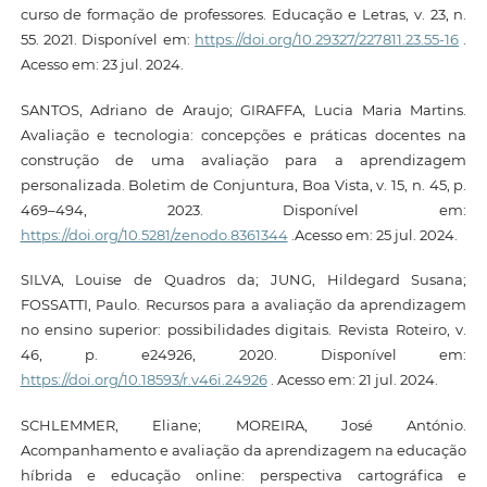
curso de formação de professores. Educação e Letras, v. 23, n.
55. 2021. Disponível em:
https://doi.org/10.29327/227811.23.55-16
.
Acesso em: 23 jul. 2024.
SANTOS, Adriano de Araujo; GIRAFFA, Lucia Maria Martins.
Avaliação e tecnologia: concepções e práticas docentes na
construção de uma avaliação para a aprendizagem
personalizada. Boletim de Conjuntura, Boa Vista, v. 15, n. 45, p.
469–494, 2023. Disponível em:
https://doi.org/10.5281/zenodo.8361344
.Acesso em: 25 jul. 2024.
SILVA, Louise de Quadros da; JUNG, Hildegard Susana;
FOSSATTI, Paulo. Recursos para a avaliação da aprendizagem
no ensino superior: possibilidades digitais. Revista Roteiro, v.
46, p. e24926, 2020. Disponível em:
https://doi.org/10.18593/r.v46i.24926
. Acesso em: 21 jul. 2024.
SCHLEMMER, Eliane; MOREIRA, José António.
Acompanhamento e avaliação da aprendizagem na educação
híbrida e educação online: perspectiva cartográfica e