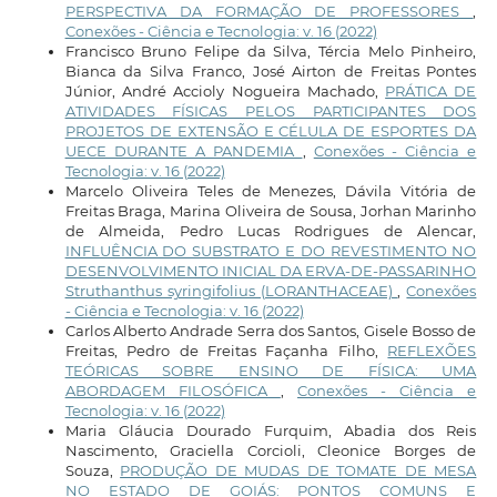
PERSPECTIVA DA FORMAÇÃO DE PROFESSORES
,
Conexões - Ciência e Tecnologia: v. 16 (2022)
Francisco Bruno Felipe da Silva, Tércia Melo Pinheiro,
Bianca da Silva Franco, José Airton de Freitas Pontes
Júnior, André Accioly Nogueira Machado,
PRÁTICA DE
ATIVIDADES FÍSICAS PELOS PARTICIPANTES DOS
PROJETOS DE EXTENSÃO E CÉLULA DE ESPORTES DA
UECE DURANTE A PANDEMIA
,
Conexões - Ciência e
Tecnologia: v. 16 (2022)
Marcelo Oliveira Teles de Menezes, Dávila Vitória de
Freitas Braga, Marina Oliveira de Sousa, Jorhan Marinho
de Almeida, Pedro Lucas Rodrigues de Alencar,
INFLUÊNCIA DO SUBSTRATO E DO REVESTIMENTO NO
DESENVOLVIMENTO INICIAL DA ERVA-DE-PASSARINHO
Struthanthus syringifolius (LORANTHACEAE)
,
Conexões
- Ciência e Tecnologia: v. 16 (2022)
Carlos Alberto Andrade Serra dos Santos, Gisele Bosso de
Freitas, Pedro de Freitas Façanha Filho,
REFLEXÕES
TEÓRICAS SOBRE ENSINO DE FÍSICA: UMA
ABORDAGEM FILOSÓFICA
,
Conexões - Ciência e
Tecnologia: v. 16 (2022)
Maria Gláucia Dourado Furquim, Abadia dos Reis
Nascimento, Graciella Corcioli, Cleonice Borges de
Souza,
PRODUÇÃO DE MUDAS DE TOMATE DE MESA
NO ESTADO DE GOIÁS: PONTOS COMUNS E