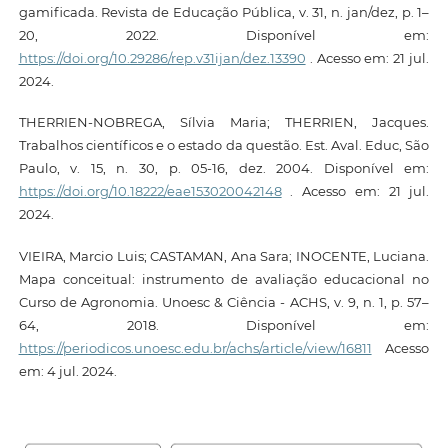
gamificada. Revista de Educação Pública, v. 31, n. jan/dez, p. 1–
20, 2022. Disponível em:
https://doi.org/10.29286/rep.v31ijan/dez.13390
. Acesso em: 21 jul.
2024.
THERRIEN-NOBREGA, Sílvia Maria; THERRIEN, Jacques.
Trabalhos científicos e o estado da questão. Est. Aval. Educ, São
Paulo, v. 15, n. 30, p. 05-16, dez. 2004. Disponível em:
https://doi.org/10.18222/eae153020042148
. Acesso em: 21 jul.
2024.
VIEIRA, Marcio Luis; CASTAMAN, Ana Sara; INOCENTE, Luciana.
Mapa conceitual: instrumento de avaliação educacional no
Curso de Agronomia. Unoesc & Ciência - ACHS, v. 9, n. 1, p. 57–
64, 2018. Disponível em:
https://periodicos.unoesc.edu.br/achs/article/view/16811
Acesso
em: 4 jul. 2024.