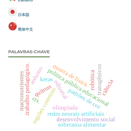
日本語
简体中文
PALAVRAS-CHAVE
mostra de física.
.trabalho pedagógico.
transgênicos
arduino
política pública educacional
robótica
macronutrientes
keras
ciência
editorial
quítons
regiões costeiras
padrões de cor
cts.
olimpíada
redes neurais artificiais
desenvolvimento social
soberania alimentar