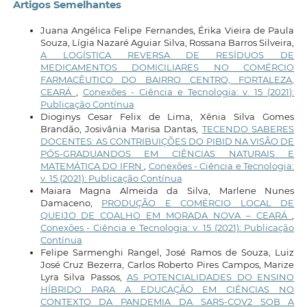
Artigos Semelhantes
Juana Angélica Felipe Fernandes, Érika Vieira de Paula
Souza, Lígia Nazaré Aguiar Silva, Rossana Barros Silveira,
A LOGÍSTICA REVERSA DE RESÍDUOS DE
MEDICAMENTOS DOMICILIARES NO COMÉRCIO
FARMACÊUTICO DO BAIRRO CENTRO, FORTALEZA,
CEARÁ
,
Conexões - Ciência e Tecnologia: v. 15 (2021):
Publicação Contínua
Dioginys Cesar Felix de Lima, Xênia Silva Gomes
Brandão, Josivânia Marisa Dantas,
TECENDO SABERES
DOCENTES: AS CONTRIBUIÇÕES DO PIBID NA VISÃO DE
PÓS-GRADUANDOS EM CIÊNCIAS NATURAIS E
MATEMÁTICA DO IFRN
,
Conexões - Ciência e Tecnologia:
v. 15 (2021): Publicação Contínua
Maiara Magna Almeida da Silva, Marlene Nunes
Damaceno,
PRODUÇÃO E COMÉRCIO LOCAL DE
QUEIJO DE COALHO EM MORADA NOVA – CEARÁ
,
Conexões - Ciência e Tecnologia: v. 15 (2021): Publicação
Contínua
Felipe Sarmenghi Rangel, José Ramos de Souza, Luiz
José Cruz Bezerra, Carlos Roberto Pires Campos, Marize
Lyra Silva Passos,
AS POTENCIALIDADES DO ENSINO
HÍBRIDO PARA A EDUCAÇÃO EM CIÊNCIAS NO
CONTEXTO DA PANDEMIA DA SARS-COV2 SOB A