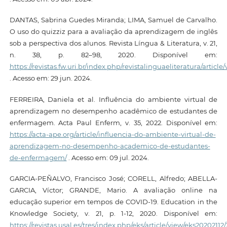
DANTAS, Sabrina Guedes Miranda; LIMA, Samuel de Carvalho.
O uso do quizziz para a avaliação da aprendizagem de inglês
sob a perspectiva dos alunos. Revista Língua & Literatura, v. 21,
n. 38, p. 82–98, 2020. Disponível em:
https://revistas.fw.uri.br/index.php/revistalinguaeliteratura/article
. Acesso em: 29 jun. 2024.
FERREIRA, Daniela et al. Influência do ambiente virtual de
aprendizagem no desempenho acadêmico de estudantes de
enfermagem. Acta Paul Enferm, v. 35, 2022. Disponível em:
https://acta-ape.org/article/influencia-do-ambiente-virtual-de-
aprendizagem-no-desempenho-academico-de-estudantes-
de-enfermagem/
. Acesso em: 09 jul. 2024.
GARCIA-PEÑALVO, Francisco José; CORELL, Alfredo; ABELLA-
GARCIA, Víctor; GRANDE, Mario. A avaliação online na
educação superior em tempos de COVID-19. Education in the
Knowledge Society, v. 21, p. 1-12, 2020. Disponível em:
https://revistas.usal.es/tres/index.php/eks/article/view/eks20202112