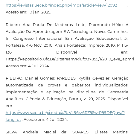
https://revistas.uece.br/index.php/impa/article/view/12092
.
Acesso em: 10 jan. 2025.
Ribeiro, Ana Paula De Medeiros; Leite, Raimundo Hélio. A
Avaliação Da Aprendizagem E A Tecnologia: Novos Caminhos.
In: Congresso Internacional Em Avaliação Educacional, 5.,
Fortaleza, 4-6 Nov. 2010. Anais Fortaleza: Imprece, 2010. P. 115-
136. Disponível em:
Https://Repositorio.Ufc.Br/Bitstream/Riufc/37859/1/2010_eve_apmri
Acesso em: 4 Jul. 2024.
RIBEIRO, Daniel Gomes; PAREDES, Kytilla Gevezier. Geração
automatizada de provas e gabaritos individualizados:
implementação e aplicação na disciplina de Geometria
Analítica. Ciência & Educação, Bauru, v. 29, 2023. Disponível
em:
https://www.scielo.br/j/ciedu/a/5zVL96rz6RZ95wrP99DFQqw/?
lang=pt
. Acesso em: 4 Jul. 2024.
SILVA, Andreia Maciel da; SOARES, Elisete Martins;