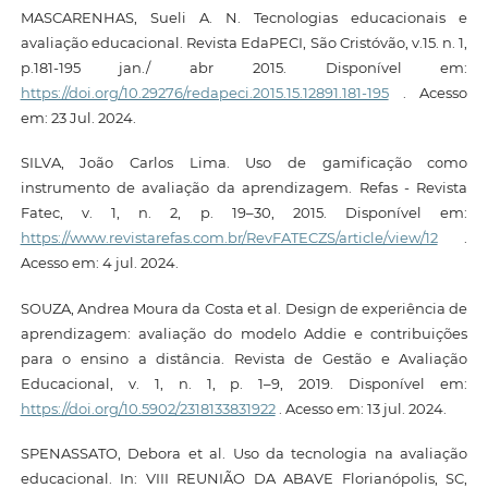
MASCARENHAS, Sueli A. N. Tecnologias educacionais e
avaliação educacional. Revista EdaPECI, São Cristóvão, v.15. n. 1,
p.181-195 jan./ abr 2015. Disponível em:
https://doi.org/10.29276/redapeci.2015.15.12891.181-195
. Acesso
em: 23 Jul. 2024.
SILVA, João Carlos Lima. Uso de gamificação como
instrumento de avaliação da aprendizagem. Refas - Revista
Fatec, v. 1, n. 2, p. 19–30, 2015. Disponível em:
https://www.revistarefas.com.br/RevFATECZS/article/view/12
.
Acesso em: 4 jul. 2024.
SOUZA, Andrea Moura da Costa et al. Design de experiência de
aprendizagem: avaliação do modelo Addie e contribuições
para o ensino a distância. Revista de Gestão e Avaliação
Educacional, v. 1, n. 1, p. 1–9, 2019. Disponível em:
https://doi.org/10.5902/2318133831922
. Acesso em: 13 jul. 2024.
SPENASSATO, Debora et al. Uso da tecnologia na avaliação
educacional. In: VIII REUNIÃO DA ABAVE Florianópolis, SC,