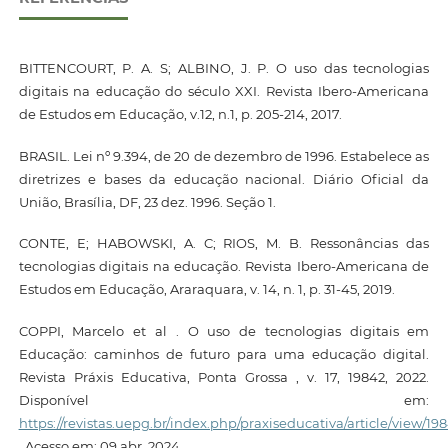
BITTENCOURT, P. A. S; ALBINO, J. P. O uso das tecnologias
digitais na educação do século XXI. Revista Ibero-Americana
de Estudos em Educação, v.12, n.1, p. 205-214, 2017.
BRASIL. Lei nº 9.394, de 20 de dezembro de 1996. Estabelece as
diretrizes e bases da educação nacional. Diário Oficial da
União, Brasília, DF, 23 dez. 1996. Seção 1.
CONTE, E; HABOWSKI, A. C; RIOS, M. B. Ressonâncias das
tecnologias digitais na educação. Revista Ibero-Americana de
Estudos em Educação, Araraquara, v. 14, n. 1, p. 31-45, 2019.
COPPI, Marcelo et al . O uso de tecnologias digitais em
Educação: caminhos de futuro para uma educação digital.
Revista Práxis Educativa, Ponta Grossa , v. 17, 19842, 2022.
Disponível em:
https://revistas.uepg.br/index.php/praxiseducativa/article/view/19
. Acesso em: 09 abr. 2024.