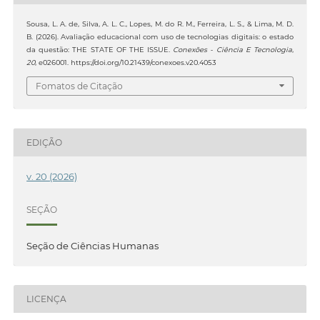
Sousa, L. A. de, Silva, A. L. C., Lopes, M. do R. M., Ferreira, L. S., & Lima, M. D.
B. (2026). Avaliação educacional com uso de tecnologias digitais: o estado
da questão: THE STATE OF THE ISSUE.
Conexões - Ciência E Tecnologia
,
20
, e026001. https://doi.org/10.21439/conexoes.v20.4053
Fomatos de Citação
EDIÇÃO
v. 20 (2026)
SEÇÃO
Seção de Ciências Humanas
LICENÇA