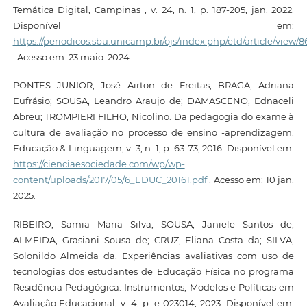
Temática Digital, Campinas , v. 24, n. 1, p. 187-205, jan. 2022.
Disponível em:
https://periodicos.sbu.unicamp.br/ojs/index.php/etd/article/view/
. Acesso em: 23 maio. 2024.
PONTES JUNIOR, José Airton de Freitas; BRAGA, Adriana
Eufrásio; SOUSA, Leandro Araujo de; DAMASCENO, Ednaceli
Abreu; TROMPIERI FILHO, Nicolino. Da pedagogia do exame à
cultura de avaliação no processo de ensino -aprendizagem.
Educação & Linguagem, v. 3, n. 1, p. 63-73, 2016. Disponível em:
https://cienciaesociedade.com/wp/wp-
content/uploads/2017/05/6_EDUC_20161.pdf
. Acesso em: 10 jan.
2025.
RIBEIRO, Samia Maria Silva; SOUSA, Janiele Santos de;
ALMEIDA, Grasiani Sousa de; CRUZ, Eliana Costa da; SILVA,
Solonildo Almeida da. Experiências avaliativas com uso de
tecnologias dos estudantes de Educação Física no programa
Residência Pedagógica. Instrumentos, Modelos e Políticas em
Avaliação Educacional, v. 4, p. e 023014, 2023. Disponível em: