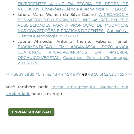
DIVERGENTES À LUZ DA TEORIA DE REDES DE
NEGÓCIOS
,
Conexões - Ciência e Tecnologia: v. 17 (2023)
Iandra Maria Weirich da Silva Coelho,
A PEDAGOGIA
PÓS-MÉTODO E O ENSINO DE LÍNGUAS: REFLEXÕES E
POSSIBLIDADES PARA A PROMOÇÃO DE MUDANÇAS
NAS CONCEPÇÕES E PRÁTICAS DOCENTES
,
Conexões -
Ciência e Tecnologia: v. 17 (2023)
Jupira Almeida, Antonio Thomé, Fabiana Tonial,
BIOCIMENTAÇÃO EM ARGAMASSA POZOLÂNICA
CONTENDO MICRORGANISMOS EM MATERIAL
ORGÂNICO VEGETAL
,
Conexões - Ciência e Tecnologia:
v. 17 (2023)
<<
<
36
37
38
39
40
41
42
43
44
45
46
47
48
49
50
51
52
53
54
55
>
>>
Você também pode
iniciar uma pesquisa avançada por
similaridade
para este artigo.
ENVIAR SUBMISSÃO