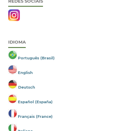
REDES SOCIAIS
IDIOMA
Português (Brasil)
English
Deutsch
Español (España)
Français (France)
Italiano