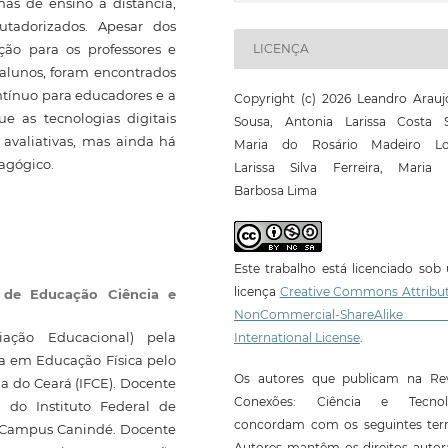
rmas de ensino a distância,
utadorizados. Apesar dos
ação para os professores e
LICENÇA
 alunos, foram encontrados
ntínuo para educadores e a
Copyright (c) 2026 Leandro Arauj
que as tecnologias digitais
Sousa, Antonia Larissa Costa Si
avaliativas, mas ainda há
Maria do Rosário Madeiro Lo
dagógico.
Larissa Silva Ferreira, Maria 
Barbosa Lima
Este trabalho está licenciado so
licença
Creative Commons Attribut
l de Educação Ciência e
NonCommercial-ShareAlike
ação Educacional) pela
International License
.
ra em Educação Física pelo
Os autores que publicam na Rev
ia do Ceará (IFCE). Docente
Conexões: Ciência e Tecnol
 do Instituto Federal de
concordam com os seguintes ter
 - Campus Canindé. Docente
Autores mantêm os direitos autor