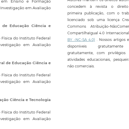
o em Ensino e Formação
concedem à revista o direit
 Investigação em Avaliação
primeira publicação, com o trab
licenciado sob uma licença Crea
al de Educação Ciência e
Commons Atribuição-NãoComerc
CompartilhaIgual 4.0 Internaciona
ísica do Instituto Federal
BY -NC-SA 4.0)
. Nossos artigos e
nvestigação em Avaliação
disponíveis gratuitament
gratuitamente, com privilégios 
atividades educacionais, pesquei
ral de Educação Ciência e
não comerciais.
ísica do Instituto Federal
nvestigação em Avaliação
ação Ciência e Tecnologia
ísica do Instituto Federal
nvestigação em Avaliação