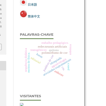
日本語
M.
B.
so
简体中文
da
E.
0
,
PALAVRAS-CHAVE
5
.trabalho pedagógico.
robótica
redes neurais artificiais
sequência didática
transgênicos
quítons
polimorfismo de cor
mostra de física.
keras
padrões de cor
olimpíada
editorial
agroecologia
atividades experimentais
pancs
cts.
arduino
VISITANTES