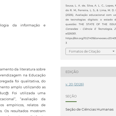
Sousa, L. A. de, Silva, A. L. C., Lopes, 
do R. M., Ferreira, L. S., & Lima, M. D. 
(2026). Avaliação educacional com u
de tecnologias digitais: o estado 
questão: THE STATE OF THE ISSU
nologia da informação e
Conexões - Ciência E Tecnologia
,
2
e026001.
https://doi.org/10.21439/conexoes.v20.40
3
Fomatos de Citação
amento da literatura sobre
EDIÇÃO
 aprendizagem na Educação
egada foi qualitativa, do
v. 20 (2026)
mento amplo utilizando as
duc@. Foi utilizada uma
SEÇÃO
acional”, “avaliação da
os empíricos, relatos de
Seção de Ciências Humanas
dos. Os resultados mostram