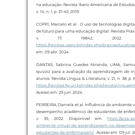
na educação. Revista Ibero-Americana de Estudo
v. 14, n. 1, p. 31-45, 2019.
COPPI, Marcelo et al . O uso de tecnologias digi
de futuro para uma educação digital. Revista Práxi
v. 17, 19842, 2022. Di
https://revistas.uepg.br/index.php/praxiseducativa
em: 09 abr. 2024.
DANTAS, Sabrina Guedes Miranda; LIMA, Samu
quizziz para a avaliação da aprendizagem de in
alunos. Revista Língua & Literatura, v. 21, n. 38, p
https://revistas.fw.uri.br/index.php/revistalinguael
Acesso em: 29 jun. 2024.
FERREIRA, Daniela et al. Influência do ambiente 
desempenho acadêmico de estudantes de enfer
v. 35, 2022. Disponível em:
https://acta-a
ambiente-virtual-de-aprendizagem-no-desempe
estudantes-de-enfermagem/
. Acesso em: 09 jul. 2