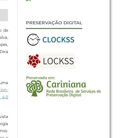
PRESERVAÇÃO DIGITAL
o de
lva,
pes,
Diva
b uma
ion-
 4.0
ista
ogia
mos:
ais e