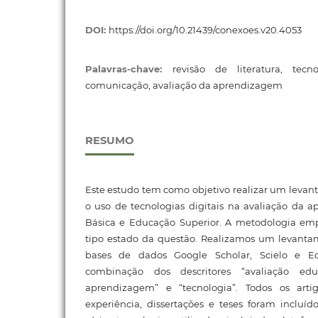
DOI:
https://doi.org/10.21439/conexoes.v20.4053
Palavras-chave:
revisão de literatura, tec
comunicação, avaliação da aprendizagem
RESUMO
Este estudo tem como objetivo realizar um levant
o uso de tecnologias digitais na avaliação da
Básica e Educação Superior. A metodologia empr
tipo estado da questão. Realizamos um levanta
bases de dados Google Scholar, Scielo e E
combinação dos descritores “avaliação educ
aprendizagem” e “tecnologia”. Todos os artig
experiência, dissertações e teses foram incluí