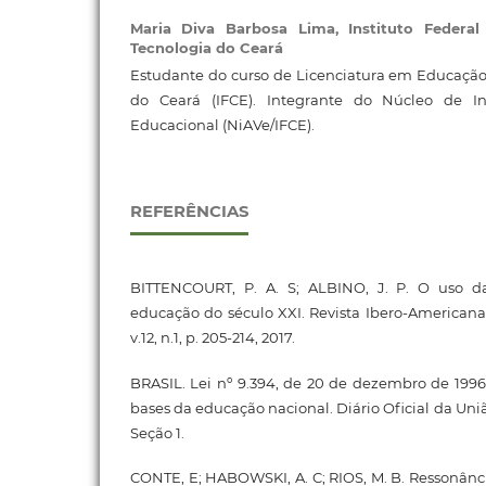
Maria Diva Barbosa Lima,
Instituto Federa
Tecnologia do Ceará
Estudante do curso de Licenciatura em Educação F
do Ceará (IFCE). Integrante do Núcleo de I
Educacional (NiAVe/IFCE).
REFERÊNCIAS
BITTENCOURT, P. A. S; ALBINO, J. P. O uso da
educação do século XXI. Revista Ibero-American
v.12, n.1, p. 205-214, 2017.
BRASIL. Lei nº 9.394, de 20 de dezembro de 1996.
bases da educação nacional. Diário Oficial da União,
Seção 1.
CONTE, E; HABOWSKI, A. C; RIOS, M. B. Ressonânci