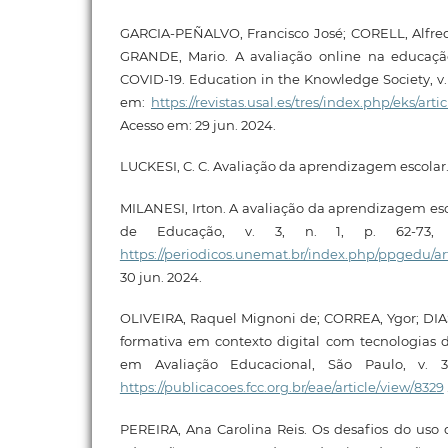
GARCIA-PEÑALVO, Francisco José; CORELL, Alfred
GRANDE, Mario. A avaliação online na educaç
COVID-19. Education in the Knowledge Society, v. 2
em:
https://revistas.usal.es/tres/index.php/eks/art
Acesso em: 29 jun. 2024.
LUCKESI, C. C. Avaliação da aprendizagem escolar. 
MILANESI, Irton. A avaliação da aprendizagem esc
de Educação, v. 3, n. 1, p. 62-73, 
https://periodicos.unemat.br/index.php/ppgedu/ar
30 jun. 2024.
OLIVEIRA, Raquel Mignoni de; CORREA, Ygor; DIAS
formativa em contexto digital com tecnologias di
em Avaliação Educacional, São Paulo, v. 3
https://publicacoes.fcc.org.br/eae/article/view/8329
PEREIRA, Ana Carolina Reis. Os desafios do uso d