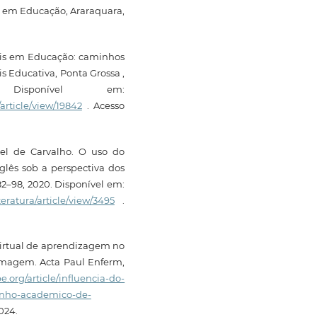
s em Educação, Araraquara,
tais em Educação: caminhos
s Educativa, Ponta Grossa ,
sponível em:
/article/view/19842
. Acesso
el de Carvalho. O uso do
glês sob a perspectiva dos
. 82–98, 2020. Disponível em:
iteratura/article/view/3495
.
virtual de aprendizagem no
magem. Acta Paul Enferm,
pe.org/article/influencia-do-
nho-academico-de-
024.