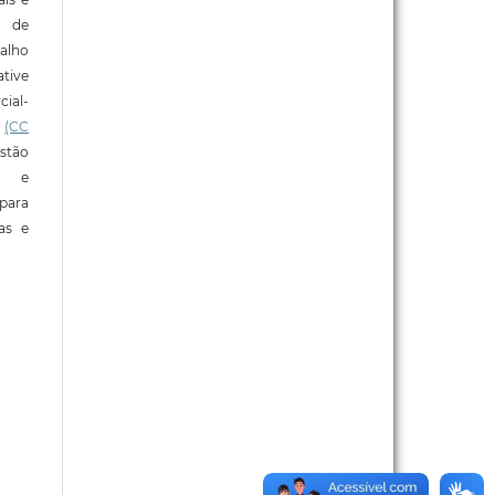
o de
alho
tive
ial-
l
(CC
stão
e e
para
ras e