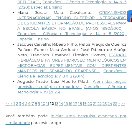
REFLEXÃO
,
Conexões - Ciência e Tecnologia: v. 14 n. 5
(2020): Especial: Ensino
Maria Juraci Maia Cavalcante,
ORGANISMOS
INTERNACIONAIS, ENSINO SUPERIOR, INTERCÂMBIO
DE ESTUDANTES E FORMAÇÃO DE PROFESSORES PARA
A ESCOLA BÁSICA NO BRASIL (ANOS 1990/2000)
,
Conexões - Ciência e Tecnologia: v. 14 n. 5 (2020):
Especial: Ensino
Jacques Carvalho Ribeiro Filho, Helba Araújo de Queiroz
Palácio, Eunice Maia Andrade, José Ribeiro de Araújo
Neto, Francisco Emanoel Firmino Gomes,
ESTRATO
HERBÁCEO E FATORES HIDROSEDIMENTOLÓGICOS EM
MICROBACIAS EXPERIMENTAIS COM DIFERENTES
MANEJOS NO SEMIÁRIDO CEARENSE
,
Conexões -
Ciência e Tecnologia: v. 8 n. 2 (2014)
Augusto Tirado, Luiz Alberto Pilatti,
Além das peças:
precisão estratégica no xadrez
,
Conexões - Ciência e
Tecnologia: v. 19 (2025)
<<
<
1
2
3
4
5
6
7
8
9
10
11
12
13
14
15
16
17
18
19
20
21
22
23
24
25
>
>>
Você também pode
iniciar uma pesquisa avançada por
similaridade
para este artigo.