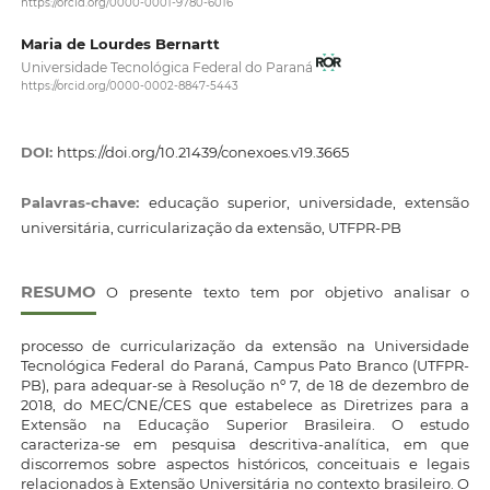
https://orcid.org/0000-0001-9780-6016
Maria de Lourdes Bernartt
Universidade Tecnológica Federal do Paraná
https://orcid.org/0000-0002-8847-5443
DOI:
https://doi.org/10.21439/conexoes.v19.3665
Palavras-chave:
educação superior, universidade, extensão
universitária, curricularização da extensão, UTFPR-PB
RESUMO
O presente texto tem por objetivo analisar o
processo de curricularização da extensão na Universidade
Tecnológica Federal do Paraná, Campus Pato Branco (UTFPR-
PB), para adequar-se à Resolução nº 7, de 18 de dezembro de
2018, do MEC/CNE/CES que estabelece as Diretrizes para a
Extensão na Educação Superior Brasileira. O estudo
caracteriza-se em pesquisa descritiva-analítica, em que
discorremos sobre aspectos históricos, conceituais e legais
relacionados à Extensão Universitária no contexto brasileiro. O