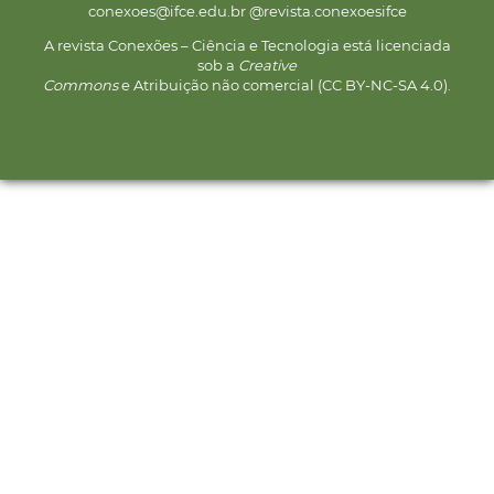
conexoes@ifce.edu.br @revista.conexoesifce
A revista Conexões – Ciência e Tecnologia está licenciada
sob a
Creative
Commons
e Atribuição não comercial (CC BY-NC-SA 4.0).