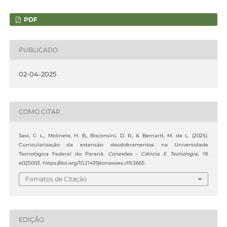
PDF
PUBLICADO
02-04-2025
COMO CITAR
Savi, C. L., Molinete, H. B., Bisconsini, D. R., & Bernartt, M. de L. (2025).
Curricularização da extensão: desdobramentos na Universidade
Tecnológica Federal do Paraná.
Conexões - Ciência E Tecnologia
,
19
,
e025003. https://doi.org/10.21439/conexoes.v19.3665
Fomatos de Citação
EDIÇÃO