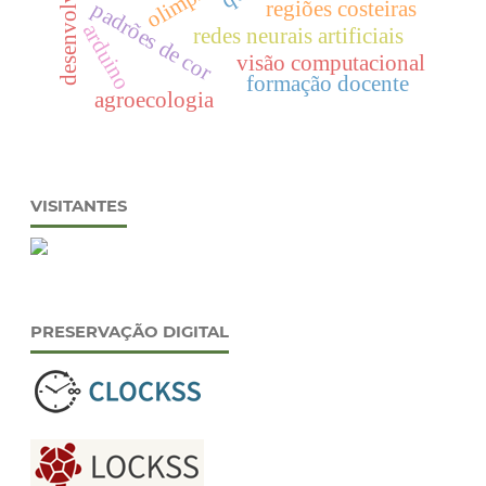
regiões costeiras
padrões de cor
arduino
redes neurais artificiais
visão computacional
formação docente
agroecologia
VISITANTES
PRESERVAÇÃO DIGITAL