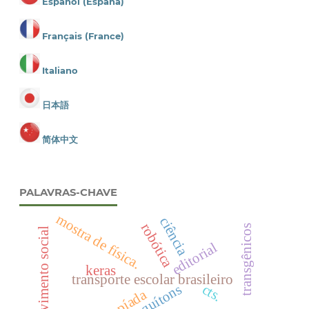
Español (España)
Français (France)
Italiano
日本語
简体中文
PALAVRAS-CHAVE
mostra de física.
ciência
robótica
transgênicos
desenvolvimento social
editorial
keras
transporte escolar brasileiro
cts.
quítons
olimpíada