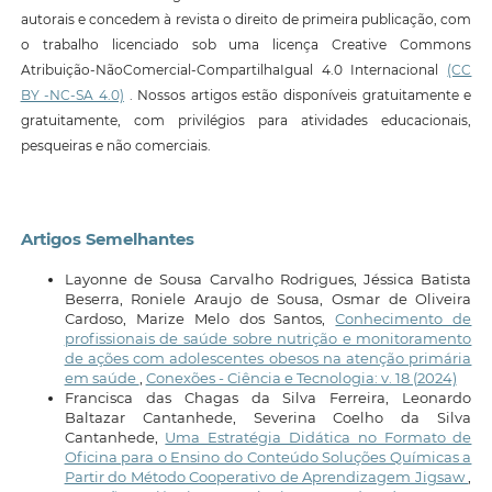
autorais e concedem à revista o direito de primeira publicação, com
o trabalho licenciado sob uma licença Creative Commons
Atribuição-NãoComercial-CompartilhaIgual 4.0 Internacional
(CC
BY -NC-SA 4.0)
. Nossos artigos estão disponíveis gratuitamente e
gratuitamente, com privilégios para atividades educacionais,
pesqueiras e não comerciais.
Artigos Semelhantes
Layonne de Sousa Carvalho Rodrigues, Jéssica Batista
Beserra, Roniele Araujo de Sousa, Osmar de Oliveira
Cardoso, Marize Melo dos Santos,
Conhecimento de
profissionais de saúde sobre nutrição e monitoramento
de ações com adolescentes obesos na atenção primária
em saúde
,
Conexões - Ciência e Tecnologia: v. 18 (2024)
Francisca das Chagas da Silva Ferreira, Leonardo
Baltazar Cantanhede, Severina Coelho da Silva
Cantanhede,
Uma Estratégia Didática no Formato de
Oficina para o Ensino do Conteúdo Soluções Químicas a
Partir do Método Cooperativo de Aprendizagem Jigsaw
,