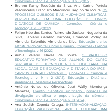
Conexões - Ciência e Tecnologia: v. 11 n. 6 (2017)
Brenno Ramy Teodósio da Silva, Ana Karine Portela
Vasconcelos, Francisco Marcôncio Targino de Moura,
OS
PROCESSOS QUÍMICOS E AS MUDANÇAS CLIMÁTICAS:
PERSPECTIVAS EM UMA COLEÇÃO DE LIVROS
DIDÁTICOS DE QUÍMICA
,
Conexões - Ciência e
Tecnologia: v. 16 (2022)
Felipe Néo dos Santos, Raimundo Jackson Nogueira da
Silva, Fabiano Geraldo Barbosa, Emanoel Rodrigues
Almeida, Solonildo Almeida da Silva,
Educação e crise
estrutural do capital: Como superar?
,
Conexões - Ciência
e Tecnologia: v. 16 (2022)
Rubia Valerio Naves de Souza,
O PROCESSO
EDUCATIVO-FORMATIVO DOS ALUNOS DO CURSO
SUPERIOR DE TECNOLOGIA EM HOTELARIA NA
MODALIDADE DE EDUCAÇÃO A DISTÂNCIA DO IFCE -
CAMPUS FORTALEZA/BRASIL
,
Conexões - Ciência e
Tecnologia: v. 9 n. 2 (2015): Educação a Distância:
Realidades, Desafios e Perspectivas
Antônio Nunes de Oliveira, José Wally Mendonça
Menezes,
Evento científico unificado: jornadas de
divulgação científica e popularização da ciência
,
Conexões - Ciência e Tecnologia: v. 18 (2024)
Ana Judith Zepeda Ortega,
INTERNACIONALIZAÇÃO,
EDUCAÇÃO PROFISSIONAL, ARTE E CULTURA: UMA