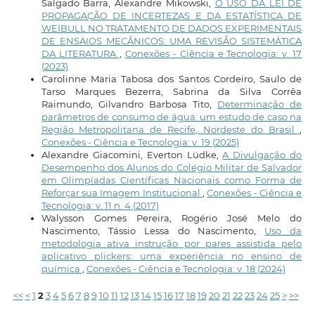
Salgado Barra, Alexandre Mikowski,
O USO DA LEI DE
PROPAGAÇÃO DE INCERTEZAS E DA ESTATÍSTICA DE
WEIBULL NO TRATAMENTO DE DADOS EXPERIMENTAIS
DE ENSAIOS MECÂNICOS: UMA REVISÃO SISTEMÁTICA
DA LITERATURA
,
Conexões - Ciência e Tecnologia: v. 17
(2023)
Carolinne Maria Tabosa dos Santos Cordeiro, Saulo de
Tarso Marques Bezerra, Sabrina da Silva Corrêa
Raimundo, Gilvandro Barbosa Tito,
Determinação de
parâmetros de consumo de água: um estudo de caso na
Região Metropolitana de Recife, Nordeste do Brasil
,
Conexões - Ciência e Tecnologia: v. 19 (2025)
Alexandre Giacomini, Everton Lüdke,
A Divulgação do
Desempenho dos Alunos do Colégio Militar de Salvador
em Olimpíadas Científicas Nacionais como Forma de
Reforçar sua Imagem Institucional
,
Conexões - Ciência e
Tecnologia: v. 11 n. 4 (2017)
Walysson Gomes Pereira, Rogério José Melo do
Nascimento, Tássio Lessa do Nascimento,
Uso da
metodologia ativa instrução por pares assistida pelo
aplicativo plickers: uma experiência no ensino de
química
,
Conexões - Ciência e Tecnologia: v. 18 (2024)
<<
<
1
2
3
4
5
6
7
8
9
10
11
12
13
14
15
16
17
18
19
20
21
22
23
24
25
>
>>