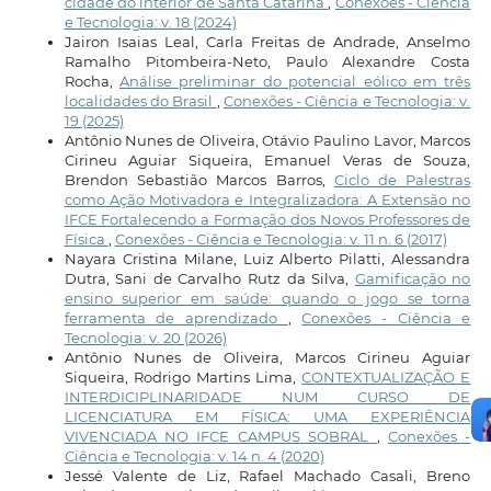
cidade do interior de Santa Catarina
,
Conexões - Ciência
e Tecnologia: v. 18 (2024)
Jairon Isaias Leal, Carla Freitas de Andrade, Anselmo
Ramalho Pitombeira-Neto, Paulo Alexandre Costa
Rocha,
Análise preliminar do potencial eólico em três
localidades do Brasil
,
Conexões - Ciência e Tecnologia: v.
19 (2025)
Antônio Nunes de Oliveira, Otávio Paulino Lavor, Marcos
Cirineu Aguiar Siqueira, Emanuel Veras de Souza,
Brendon Sebastião Marcos Barros,
Ciclo de Palestras
como Ação Motivadora e Integralizadora: A Extensão no
IFCE Fortalecendo a Formação dos Novos Professores de
Física
,
Conexões - Ciência e Tecnologia: v. 11 n. 6 (2017)
Nayara Cristina Milane, Luiz Alberto Pilatti, Alessandra
Dutra, Sani de Carvalho Rutz da Silva,
Gamificação no
ensino superior em saúde: quando o jogo se torna
ferramenta de aprendizado
,
Conexões - Ciência e
Tecnologia: v. 20 (2026)
Antônio Nunes de Oliveira, Marcos Cirineu Aguiar
Siqueira, Rodrigo Martins Lima,
CONTEXTUALIZAÇÃO E
INTERDICIPLINARIDADE NUM CURSO DE
LICENCIATURA EM FÍSICA: UMA EXPERIÊNCIA
VIVENCIADA NO IFCE CAMPUS SOBRAL
,
Conexões -
Ciência e Tecnologia: v. 14 n. 4 (2020)
Jessé Valente de Liz, Rafael Machado Casali, Breno