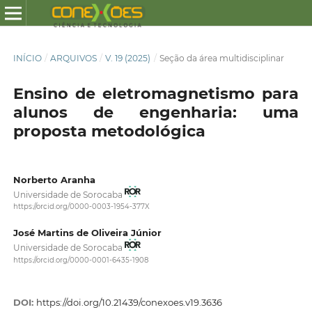
INÍCIO
/
ARQUIVOS
/
V. 19 (2025)
/
Seção da área multidisciplinar
Ensino de eletromagnetismo para
alunos de engenharia: uma
proposta metodológica
Norberto Aranha
Universidade de Sorocaba
https://orcid.org/0000-0003-1954-377X
José Martins de Oliveira Júnior
Universidade de Sorocaba
https://orcid.org/0000-0001-6435-1908
DOI:
https://doi.org/10.21439/conexoes.v19.3636