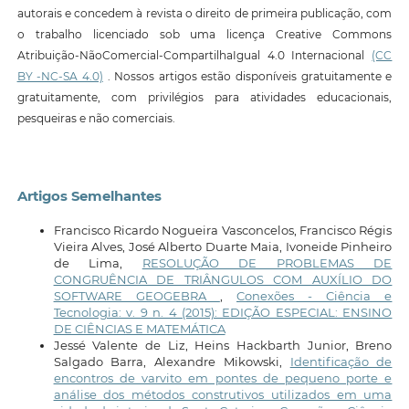
autorais e concedem à revista o direito de primeira publicação, com
o trabalho licenciado sob uma licença Creative Commons
Atribuição-NãoComercial-CompartilhaIgual 4.0 Internacional
(CC
BY -NC-SA 4.0)
. Nossos artigos estão disponíveis gratuitamente e
gratuitamente, com privilégios para atividades educacionais,
pesqueiras e não comerciais.
Artigos Semelhantes
Francisco Ricardo Nogueira Vasconcelos, Francisco Régis
Vieira Alves, José Alberto Duarte Maia, Ivoneide Pinheiro
de Lima,
RESOLUÇÃO DE PROBLEMAS DE
CONGRUÊNCIA DE TRIÂNGULOS COM AUXÍLIO DO
SOFTWARE GEOGEBRA
,
Conexões - Ciência e
Tecnologia: v. 9 n. 4 (2015): EDIÇÃO ESPECIAL: ENSINO
DE CIÊNCIAS E MATEMÁTICA
Jessé Valente de Liz, Heins Hackbarth Junior, Breno
Salgado Barra, Alexandre Mikowski,
Identificação de
encontros de varvito em pontes de pequeno porte e
análise dos métodos construtivos utilizados em uma