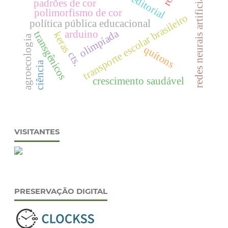
redes neurais artificiais
editorial
padrões de cor
polimorfismo de cor
transporte escolar brasileiro
política pública educacional
olimpíada
arduino
transgênicos
keras
agroecologia
quítons
cts.
ciência
crescimento saudável
VISITANTES
PRESERVAÇÃO DIGITAL