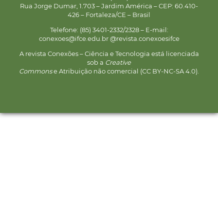
Rua Jorge Dumar, 1.703 – Jardim América – CEP: 60.410-
426 – Fortaleza/CE – Brasil
Telefone: (85) 3401-2332/2328 – E-mail:
conexoes@ifce.edu.br @revista.conexoesifce
A revista Conexões – Ciência e Tecnologia está licenciada
sob a
Creative
Commons
e Atribuição não comercial (CC BY-NC-SA 4.0).