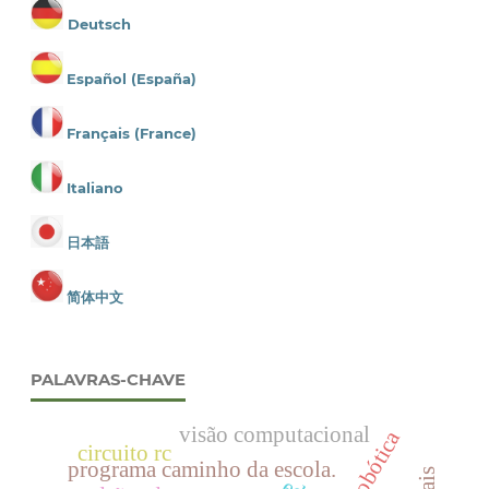
Deutsch
Español (España)
Français (France)
Italiano
日本語
简体中文
PALAVRAS-CHAVE
visão computacional
robótica
circuito rc
programa caminho da escola.