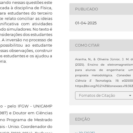
ensando nessas questões este
ada à disciplina de Física,
PUBLICADO
ra estudantes do terceiro
 relato conciliar as ideias
01-04-2025
ificativa com atividades
ndo simuladores. No texto é
nsiderações dos estudantes
 A inversão no processo de
possibilitou ao estudante
COMO CITAR
ssas observações, construir
s estudantes e os ajudou a
Aranha, N., & Oliveira Júnior, J. M. d
ria.
(2025). Ensino de eletromagnetis
para alunos de engenharia: u
proposta metodológica.
Conexões
Ciência E Tecnologia
,
19
, e02500
https://doi.org/10.21439/conexoes.v19.36
Fomatos de Citação
ado - pelo IFGW - UNICAMP
1987) e Doutor em Ciências
EDIÇÃO
r no Programa de Mestrado
ais - Uniso. Coordenador do