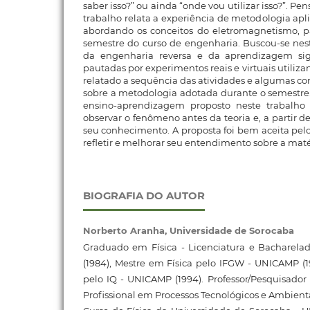
saber isso?” ou ainda “onde vou utilizar isso?”. P
trabalho relata a experiência de metodologia aplic
abordando os conceitos do eletromagnetismo, pa
semestre do curso de engenharia. Buscou-se neste
da engenharia reversa e da aprendizagem sign
pautadas por experimentos reais e virtuais utiliza
relatado a sequência das atividades e algumas co
sobre a metodologia adotada durante o semestre.
ensino-aprendizagem proposto neste trabalho 
observar o fenômeno antes da teoria e, a partir de
seu conhecimento. A proposta foi bem aceita pelo
refletir e melhorar seu entendimento sobre a maté
BIOGRAFIA DO AUTOR
Norberto Aranha,
Universidade de Sorocaba
Graduado em Física - Licenciatura e Bacharel
(1984), Mestre em Física pelo IFGW - UNICAMP (
pelo IQ - UNICAMP (1994). Professor/Pesquisado
Profissional em Processos Tecnológicos e Ambient