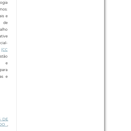
ogia
mos:
ais e
o de
alho
tive
ial-
l
(CC
stão
e e
para
ras e
S DE
ADO
,