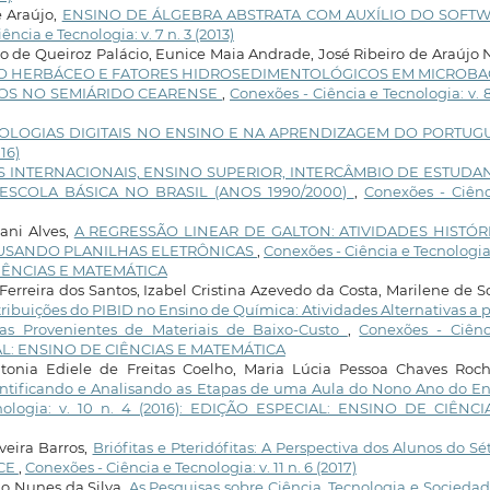
e Araújo,
ENSINO DE ÁLGEBRA ABSTRATA COM AUXÍLIO DO SOFT
ência e Tecnologia: v. 7 n. 3 (2013)
jo de Queiroz Palácio, Eunice Maia Andrade, José Ribeiro de Araújo 
O HERBÁCEO E FATORES HIDROSEDIMENTOLÓGICOS EM MICROBA
OS NO SEMIÁRIDO CEARENSE
,
Conexões - Ciência e Tecnologia: v. 8
OLOGIAS DIGITAIS NO ENSINO E NA APRENDIZAGEM DO PORTU
16)
 INTERNACIONAIS, ENSINO SUPERIOR, INTERCÂMBIO DE ESTUDA
SCOLA BÁSICA NO BRASIL (ANOS 1990/2000)
,
Conexões - Ciênc
vani Alves,
A REGRESSÃO LINEAR DE GALTON: ATIVIDADES HISTÓR
A USANDO PLANILHAS ELETRÔNICAS
,
Conexões - Ciência e Tecnologia:
 CIÊNCIAS E MATEMÁTICA
Ferreira dos Santos, Izabel Cristina Azevedo da Costa, Marilene de 
ribuições do PIBID no Ensino de Química: Atividades Alternativas a p
s Provenientes de Materiais de Baixo-Custo
,
Conexões - Ciênc
ECIAL: ENSINO DE CIÊNCIAS E MATEMÁTICA
ntonia Ediele de Freitas Coelho, Maria Lúcia Pessoa Chaves Roc
entificando e Analisando as Etapas de uma Aula do Nono Ano do En
nologia: v. 10 n. 4 (2016): EDIÇÃO ESPECIAL: ENSINO DE CIÊNCI
veira Barros,
Briófitas e Pteridófitas: A Perspectiva dos Alunos do S
 CE
,
Conexões - Ciência e Tecnologia: v. 11 n. 6 (2017)
io Nunes da Silva,
As Pesquisas sobre Ciência, Tecnologia e Socieda