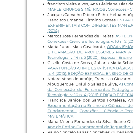
francisco vieira alves, Ana Gleiciane Dias d
MAPLE: GRUPOS SIMÉTRICOS
,
Conexões - Ci
Jacques Carvalho Ribeiro Filho, Helba Araú
Francisco Emanoel Firmino Gomes,
ESTRAT
EXPERIMENTAIS COM DIFERENTES MANEJ
(2014)
Marcos José Fernandes de Freitas,
AS TECN
Conexões - Ciência e Tecnologia: v. 10 n. 2 (20
Maria Juraci Maia Cavalcante,
ORGANISMOS
E FORMAÇÃO DE PROFESSORES PARA A E
Tecnologia: v. 14 n. 5 (2020): Especial: Ensino
Giselle Costa de Sousa, Juliana Maria Schi
PARA FUNÇÃO AFIM E ESTATÍSTICA BÁSIC
n. 4 (2015): EDIÇÃO ESPECIAL: ENSINO DE
Naiara Veras de Araújo, Francisco Giovanni 
Albuquerque, Dráulio Sales da Silva,
As Cont
da Confecção de Ferramentas Pedagógica
Tecnologia: v. 10 n. 4 (2016): EDIÇÃO ESP
Francisca Janice dos Santos Fortaleza, A
Experimentação no Ensino de Ciências: Id
Fundamental
,
Conexões - Ciência e Tec
MATEMÁTICA
Maria Milena Fernandes da Silva, Ileane Oli
Ano do Ensino Fundamental de Jaguaribe,
Paulo Gonçalo Farias Gonçalves, Gilberlând