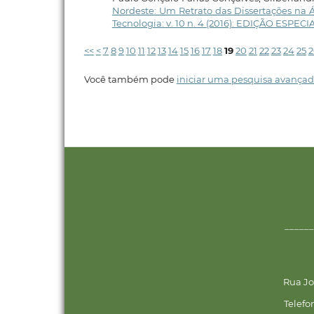
Nordeste: Um Retrato das Dissertações na 
Tecnologia: v. 10 n. 4 (2016): EDIÇÃO ESP
<<
<
7
8
9
10
11
12
13
14
15
16
17
18
19
20
21
22
23
24
25
2
Você também pode
iniciar uma pesquisa avançad
______
Rua Jo
Telefo