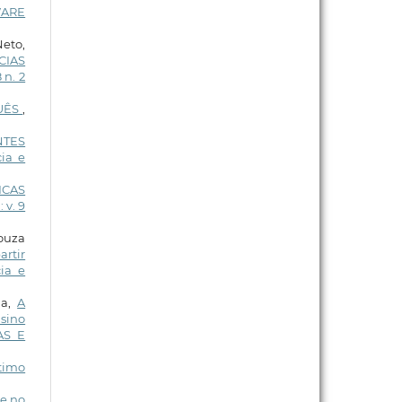
WARE
Neto,
CIAS
 n. 2
GUÊS
,
NTES
ia e
ICAS
 v. 9
Souza
artir
ia e
ha,
A
sino
AS E
étimo
de no