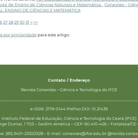
Área de Ensino de Ciências Naturais e Matemática
,
Conexões - Ciên
ECIAL: ENSINO DE CIÊNCIAS E MATEMÁTICA
6
27
28
29
30
31
>
>>
a por similaridade
para este artigo.
Contato / Endereço
Revista Conexões – Ciência e Tecnologia do IFCE
________________________________________________________________
e-ISSN: 2176-0144 Prefixo DOI: 10.21439
Instituto Federal de Educação, Ciência e Tecnologia do Ceará (IFCE)
rge Dumar, 1.703 – Jardim América – CEP: 60.410-426 – Fortaleza/CE –
ne: (85) 3401-2332/2328 – E-mail: conexoes@ifce.edu.br @revista.conex