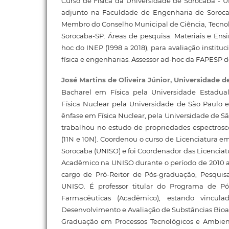
Curso de Física da Universidade de Sorocaba - UN
adjunto na Faculdade de Engenharia de Soroca
Membro do Conselho Municipal de Ciência, Tecnol
Sorocaba-SP. Áreas de pesquisa: Materiais e Ensi
hoc do INEP (1998 a 2018), para avaliação instituc
física e engenharias. Assessor ad-hoc da FAPESP d
José Martins de Oliveira Júnior,
Universidade d
Bacharel em Física pela Universidade Estadua
Física Nuclear pela Universidade de São Paulo 
ênfase em Física Nuclear, pela Universidade de S
trabalhou no estudo de propriedades espectrosc
(11N e 10N). Coordenou o curso de Licenciatura e
Sorocaba (UNISO) e foi Coordenador das Licenciat
Acadêmico na UNISO durante o período de 2010 a
cargo de Pró-Reitor de Pós-graduação, Pesquis
UNISO. É professor titular do Programa de P
Farmacêuticas (Acadêmico), estando vincul
Desenvolvimento e Avaliação de Substâncias Bioa
Graduação em Processos Tecnológicos e Ambienta