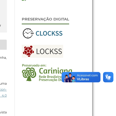
PRESERVAÇÃO DIGITAL
r
nha,
b uma
ion-
 4.0
ista