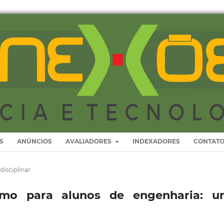
S
ANÚNCIOS
AVALIADORES
INDEXADORES
CONTAT
disciplinar
smo para alunos de engenharia: u