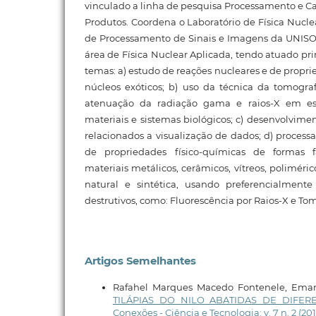
vinculado a linha de pesquisa Processamento e Ca
Produtos. Coordena o Laboratório de Física Nucle
de Processamento de Sinais e Imagens da UNISO.
área de Física Nuclear Aplicada, tendo atuado pr
temas: a) estudo de reações nucleares e de propr
núcleos exóticos; b) uso da técnica da tomogr
atenuação da radiação gama e raios-X em es
materiais e sistemas biológicos; c) desenvolvime
relacionados a visualização de dados; d) process
de propriedades físico-químicas de formas f
materiais metálicos, cerâmicos, vítreos, polimér
natural e sintética, usando preferencialment
destrutivos, como: Fluorescência por Raios-X e T
Artigos Semelhantes
Rafahel Marques Macedo Fontenele, Eman
TILÁPIAS DO NILO ABATIDAS DE DIF
Conexões - Ciência e Tecnologia: v. 7 n. 2 (201