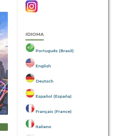
IDIOMA
Português (Brasil)
English
Deutsch
Español (España)
Français (France)
Italiano