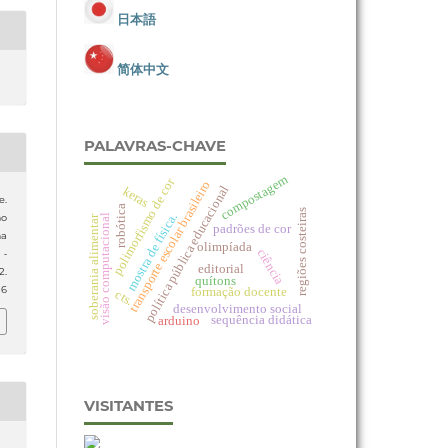
日本語
简体中文
PALAVRAS-CHAVE
compostagem
polimorfismo de cor
transporte escolar brasileiro
política pública educacional
keras
e.
robótica
regiões costeiras
mostra de física.
mo
visão computacional
soberania alimentar
padrões de cor
ma
olimpíada
ciência
 -
editorial
2.
quítons
36
formação docente
cts.
desenvolvimento social
sequência didática
arduino
VISITANTES