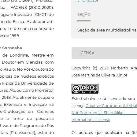
v. 19 (2025)
ISO (2010-2014). Professor
ba - FACENS (2000-2020).
ogia e Inovação - CMCTI de
SEÇÃO
no de Física. Avaliador ad-
ional e de curso na área de
Seção da área multidisciplina
esde 1999.
e Sorocaba
LICENÇA
l de Londrina, Mestre em
e Doutor em Ciências, com
Copyright (c) 2025 Norberto Ara
ão Paulo. No Pós-Doutorado
José Martins de Oliveira Júnior
ópicas de núcleos exóticos
m Física da Universidade de
uras. Atuou como Pró-reitor
 2018. Atualmente ocupa o
Este trabalho está licenciado so
a, Extensão e Inovação na
licença
Creative Commons Attribut
ós-Graduação em Ciências
NonCommercial-ShareAlike
ado a linha de pesquisa
International License
.
tivas e do Programa de Pós
is (Profissional), estando
Os autores que publicam na Rev