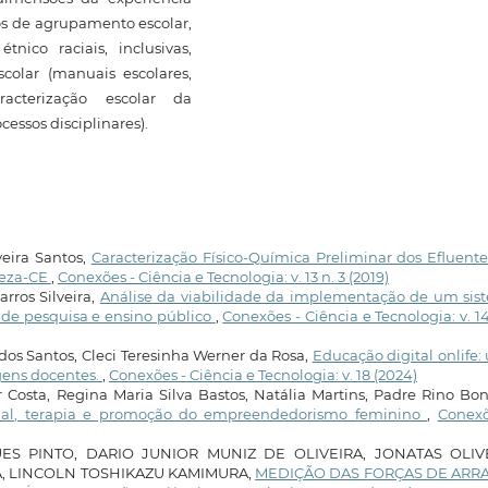
ros de agrupamento escolar,
nico raciais, inclusivas,
colar (manuais escolares,
acterização escolar da
cessos disciplinares).
eira Santos,
Caracterização Físico-Química Preliminar dos Efluent
leza-CE
,
Conexões - Ciência e Tecnologia: v. 13 n. 3 (2019)
rros Silveira,
Análise da viabilidade da implementação de um sis
 de pesquisa e ensino público
,
Conexões - Ciência e Tecnologia: v. 14
 dos Santos, Cleci Teresinha Werner da Rosa,
Educação digital onlife
gens docentes.
,
Conexões - Ciência e Tecnologia: v. 18 (2024)
r Costa, Regina Maria Silva Bastos, Natália Martins, Padre Rino Bon
sional, terapia e promoção do empreendedorismo feminino
,
Conexõ
ES PINTO, DARIO JUNIOR MUNIZ DE OLIVEIRA, JONATAS OLIV
A, LINCOLN TOSHIKAZU KAMIMURA,
MEDIÇÃO DAS FORÇAS DE ARR