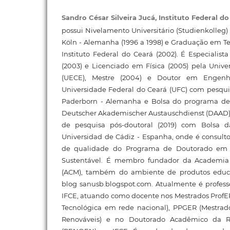
Sandro César Silveira Jucá,
Instituto Federal d
possui Nivelamento Universitário (Studienkolleg
Köln - Alemanha (1996 a 1998) e Graduação em T
Instituto Federal do Ceará (2002). É Especialis
(2003) e Licenciado em Física (2005) pela Univ
(UECE), Mestre (2004) e Doutor em Engenhar
Universidade Federal do Ceará (UFC) com pesquis
Paderborn - Alemanha e Bolsa do programa d
Deutscher Akademischer Austauschdienst (DAAD)
de pesquisa pós-doutoral (2019) com Bolsa 
Universidad de Cádiz - Espanha, onde é consult
de qualidade do Programa de Doutorado em 
Sustentável. É membro fundador da Academia
(ACM), também do ambiente de produtos educ
blog sanusb.blogspot.com. Atualmente é professo
IFCE, atuando como docente nos Mestrados ProfEP
Tecnológica em rede nacional), PPGER (Mestra
Renováveis) e no Doutorado Acadêmico da 