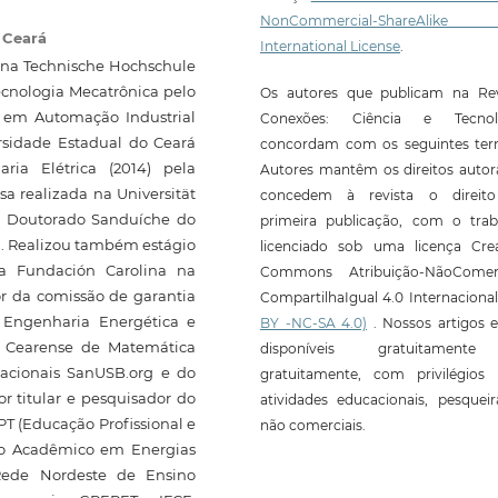
NonCommercial-ShareAlike
o Ceará
International License
.
) na Technische Hochschule
ecnologia Mecatrônica pelo
Os autores que publicam na Rev
ta em Automação Industrial
Conexões: Ciência e Tecnol
ersidade Estadual do Ceará
concordam com os seguintes ter
ia Elétrica (2014) pela
Autores mantêm os direitos autor
a realizada na Universität
concedem à revista o direit
e Doutorado Sanduíche do
primeira publicação, com o trab
. Realizou também estágio
licenciado sob uma licença Crea
da Fundación Carolina na
Commons Atribuição-NãoComerc
or da comissão de garantia
CompartilhaIgual 4.0 Internaciona
Engenharia Energética e
BY -NC-SA 4.0)
. Nossos artigos e
 Cearense de Matemática
disponíveis gratuitament
acionais SanUSB.org e do
gratuitamente, com privilégios 
r titular e pesquisador do
atividades educacionais, pesquei
T (Educação Profissional e
não comerciais.
do Acadêmico em Energias
Rede Nordeste de Ensino