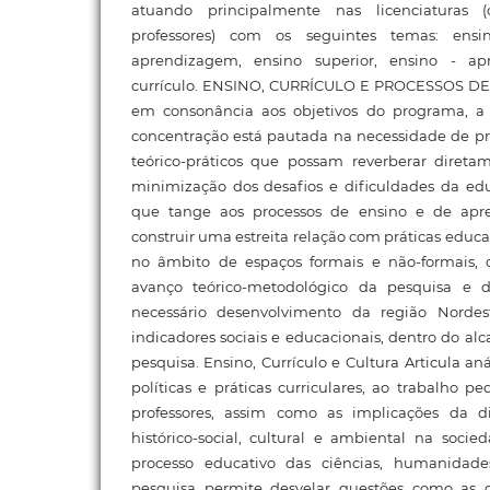
atuando principalmente nas licenciaturas
professores) com os seguintes temas: ensi
aprendizagem, ensino superior, ensino - a
currículo. ENSINO, CURRÍCULO E PROCESSOS 
em consonância aos objetivos do programa, a 
concentração está pautada na necessidade de 
teórico-práticos que possam reverberar diret
minimização dos desafios e dificuldades da e
que tange aos processos de ensino e de apre
construir uma estreita relação com práticas educa
no âmbito de espaços formais e não-formais, 
avanço teórico-metodológico da pesquisa e
necessário desenvolvimento da região Norde
indicadores sociais e educacionais, dentro do alc
pesquisa. Ensino, Currículo e Cultura Articula aná
políticas e práticas curriculares, ao trabalho 
professores, assim como as implicações da d
histórico-social, cultural e ambiental na soc
processo educativo das ciências, humanidade
pesquisa permite desvelar questões como as 