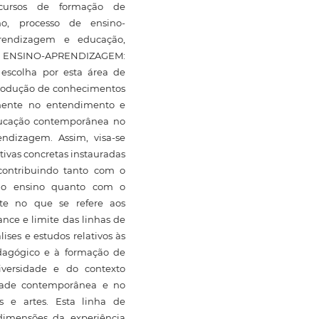
 (cursos de formação de
no, processo de ensino-
prendizagem e educação,
DE ENSINO-APRENDIZAGEM:
escolha por esta área de
produção de conhecimentos
amente no entendimento e
ducação contemporânea no
ndizagem. Assim, visa-se
tivas concretas instauradas
contribuindo tanto com o
 do ensino quanto com o
ste no que se refere aos
ance e limite das linhas de
lises e estudos relativos às
pedagógico e à formação de
iversidade e do contexto
iedade contemporânea e no
s e artes. Esta linha de
dimensões da experiência