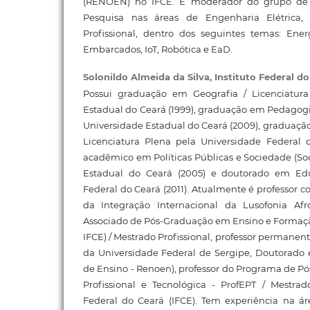
(RENOEN) no IFCE. É moderador do grupo de 
Pesquisa nas áreas de Engenharia Elétrica,
Profissional, dentro dos seguintes temas: Ener
Embarcados, IoT, Robótica e EaD.
Solonildo Almeida da Silva,
Instituto Federal d
Possui graduação em Geografia / Licenciatura
Estadual do Ceará (1999), graduação em Pedagogia
Universidade Estadual do Ceará (2009), graduação 
Licenciatura Plena pela Universidade Federal 
acadêmico em Políticas Públicas e Sociedade (Soc
Estadual do Ceará (2005) e doutorado em Ed
Federal do Ceará (2011). Atualmente é professor 
da Integração Internacional da Lusofonia Afr
Associado de Pós-Graduação em Ensino e Formaç
IFCE) / Mestrado Profissional, professor permane
da Universidade Federal de Sergipe, Doutorado
de Ensino - Renoen), professor do Programa de 
Profissional e Tecnológica - ProfEPT / Mestrado
Federal do Ceará (IFCE). Tem experiência na á