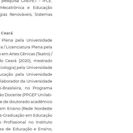
pesquisa GREPET - IFCE.
 Mecatrônica e Educação
gias Renováveis, Sistemas
o Ceará
 Plena pela Universidade
 / Licenciatura Plena pela
em Artes Cênicas (Teatro) /
do Ceará (2020), mestrado
iologia) pela Universidade
ucação pela Universidade
colaborador da Universidade
o-Brasileira, no Programa
ão Docente (PPGEF Unilab-
nte de doutorado acadêmico
 em Ensino (Rede Nordeste
Pós-Graduação em Educação
 Profissional no Instituto
rea de Educação e Ensino,