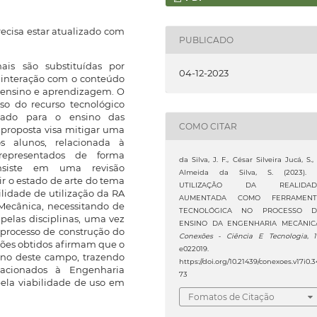
cisa estar atualizado com
PUBLICADO
nais são substituídas por
04-12-2023
r interação com o conteúdo
e ensino e aprendizagem. O
uso do recurso tecnológico
tado para o ensino das
COMO CITAR
 proposta visa mitigar uma
s alunos, relacionada à
 representados de forma
da Silva, J. F., César Silveira Jucá, S.,
nsiste em uma revisão
Almeida da Silva, S. (2023).
ir o estado de arte do tema
UTILIZAÇÃO DA REALIDAD
lidade de utilização da RA
AUMENTADA COMO FERRAMENT
Mecânica, necessitando de
TECNOLÓGICA NO PROCESSO D
pelas disciplinas, uma vez
ENSINO DA ENGENHARIA MECÂNIC
processo de construção do
Conexões - Ciência E Tecnologia
,
sões obtidos afirmam que o
e022019.
sino deste campo, trazendo
https://doi.org/10.21439/conexoes.v17i0.3
acionados à Engenharia
73
ela viabilidade de uso em
Fomatos de Citação