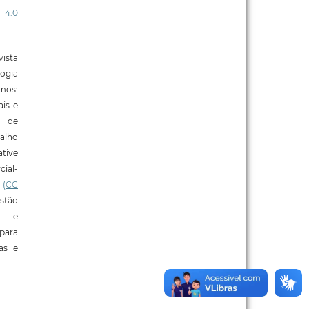
 4.0
ista
ogia
mos:
ais e
o de
alho
tive
ial-
l
(CC
stão
e e
para
ras e