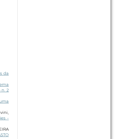
es da
tema
 n. 2
: uma
vini,
es -
EIRA
ASTO