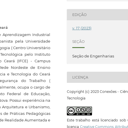
EDIÇÃO
eará
v. 17 (2023)
e Aprendizagem Industrial
banista pela Universidade
SEÇÃO
ogia ( Centro Universitário
Tecnológica pelo Instituto
Seção de Engenharias
do Ceará (IFCE) - Campus
 Rede Nordeste de Ensino
cia e Tecnologia do Ceará
LICENÇA
egurança do Trabalho (
tualmente, ocupa o cargo de
Copyright (c) 2023 Conexões - Ciên
tuto Federal de Educação,
Tecnologia
ova. Possui experiência na
 Arquitetura e Urbanismo,
s de Práticas Pedagógicas
s de Realidade Aumentada e
Este trabalho está licenciado so
licença
Creative Commons Attribut