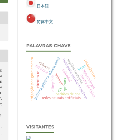
日本語
简体中文
PALAVRAS-CHAVE
irrigação por gotejamento.
política pública educacional
transporte escolar brasileiro
regiões costeiras
transgênicos
ciência
keras
robótica
editorial
agroecologia
 &
circuito rc
arduino
mostra de física.
 A
olimpíada
quítons
E
A
cts.
E
padrões de cor
redes neurais artificiais
A.
17
,
4
VISITANTES