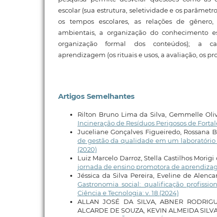
escolar (sua estrutura, seletividade e os parâmet
os tempos escolares, as relações de gênero, ét
ambientais, a organização do conhecimento es
organização formal dos conteúdos); a car
aprendizagem (os rituais e usos, a avaliação, os pro
Artigos Semelhantes
Rilton Bruno Lima da Silva, Gemmelle Oliv
Incineração de Resíduos Perigosos de Forta
Juceliane Gonçalves Figueiredo, Rossana Ba
de gestão da qualidade em um laboratório
(2020)
Luiz Marcelo Darroz, Stella Castilhos Morigi
jornada de ensino promotora de aprendiza
Jéssica da Silva Pereira, Eveline de Alenca
Gastronomia social: qualificação profis
Ciência e Tecnologia: v. 18 (2024)
ALLAN JOSÉ DA SILVA, ABNER RODRIGU
ALCARDE DE SOUZA, KEVIN ALMEIDA SILV