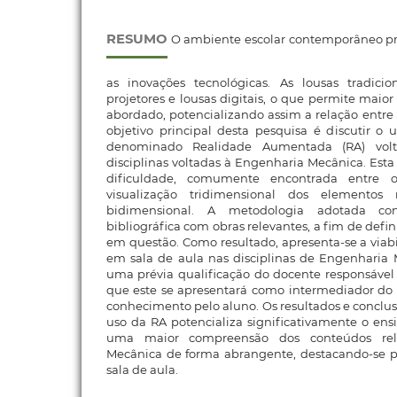
RESUMO
O ambiente escolar contemporâneo pre
as inovações tecnológicas. As lousas tradicio
projetores e lousas digitais, o que permite maio
abordado, potencializando assim a relação entr
objetivo principal desta pesquisa é discutir o 
denominado Realidade Aumentada (RA) vol
disciplinas voltadas à Engenharia Mecânica. Esta
dificuldade, comumente encontrada entre o
visualização tridimensional dos elementos
bidimensional. A metodologia adotada co
bibliográfica com obras relevantes, a fim de defin
em questão. Como resultado, apresenta-se a viabi
em sala de aula nas disciplinas de Engenharia 
uma prévia qualificação do docente responsável 
que este se apresentará como intermediador do 
conhecimento pelo aluno. Os resultados e conclu
uso da RA potencializa significativamente o en
uma maior compreensão dos conteúdos rel
Mecânica de forma abrangente, destacando-se p
sala de aula.