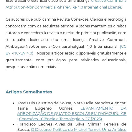
Este trabalho está licenciado sob uma licença
Creative Commons
Attribution-NonCommercial-ShareAlike 4.0 International License
.
Os autores que publicam na Revista Conexões: Ciência e Tecnologia
concordam com os seguintes termos: Autores mantêm os direitos
autorais e concedem à revista o direito de primeira publicação, com
o trabalho licenciado sob uma licença Creative Commons
Atribuição-NãoComercial-CompartilhaIgual 4.0 Internacional
(CC
BY -NC-SA 4.0)
. Nossos artigos estão disponíveis gratuitamente e
gratuitamente, com privilégios para atividades educacionais,
pesqueiras e não comerciais.
Artigos Semelhantes
José Luis Faustino de Sousa, Nara Lídia Mendes Alencar,
Tainá Eugênio Gomes,
LEVANTAMENTO DA
ARBORIZAÇÃO DE QUATRO ESCOLAS EM PARACURU-CE
,
Conexões - Ciência e Tecnologia: v. 17 (2023)
Francisco Leones Alves da Silva, Vilmar Ferreira de
Souza,
O Discurso Político de Michel Temer: Uma Análise