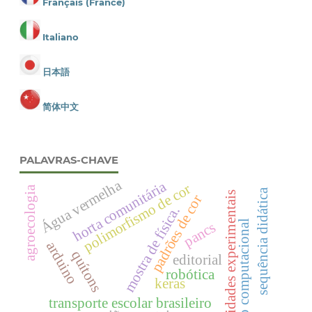
Français (France)
Italiano
日本語
简体中文
PALAVRAS-CHAVE
Água vermelha
horta comunitária
polimorfismo de cor
agroecologia
sequência didática
atividades experimentais
padrões de cor
mostra de física.
visão computacional
pancs
arduino
quítons
editorial
robótica
keras
transporte escolar brasileiro