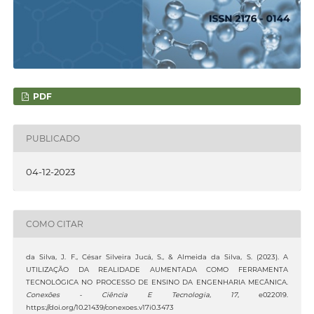
PDF
PUBLICADO
04-12-2023
COMO CITAR
da Silva, J. F., César Silveira Jucá, S., & Almeida da Silva, S. (2023). A
UTILIZAÇÃO DA REALIDADE AUMENTADA COMO FERRAMENTA
TECNOLÓGICA NO PROCESSO DE ENSINO DA ENGENHARIA MECÂNICA.
Conexões - Ciência E Tecnologia
,
17
, e022019.
https://doi.org/10.21439/conexoes.v17i0.3473