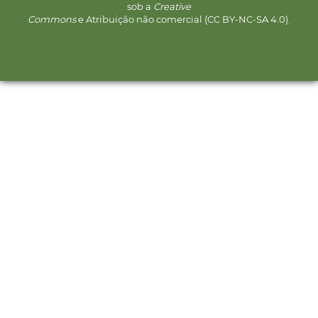
sob a
Creative
Commons
e Atribuição não comercial (CC BY-NC-SA 4.0).