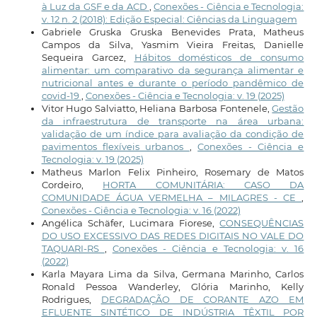
à Luz da GSF e da ACD
,
Conexões - Ciência e Tecnologia:
v. 12 n. 2 (2018): Edição Especial: Ciências da Linguagem
Gabriele Gruska Gruska Benevides Prata, Matheus
Campos da Silva, Yasmim Vieira Freitas, Danielle
Sequeira Garcez,
Hábitos domésticos de consumo
alimentar: um comparativo da segurança alimentar e
nutricional antes e durante o período pandêmico de
covid-19
,
Conexões - Ciência e Tecnologia: v. 19 (2025)
Vitor Hugo Salviatto, Heliana Barbosa Fontenele,
Gestão
da infraestrutura de transporte na área urbana:
validação de um índice para avaliação da condição de
pavimentos flexíveis urbanos
,
Conexões - Ciência e
Tecnologia: v. 19 (2025)
Matheus Marlon Felix Pinheiro, Rosemary de Matos
Cordeiro,
HORTA COMUNITÁRIA: CASO DA
COMUNIDADE ÁGUA VERMELHA – MILAGRES - CE
,
Conexões - Ciência e Tecnologia: v. 16 (2022)
Angélica Schäfer, Lucimara Fiorese,
CONSEQUÊNCIAS
DO USO EXCESSIVO DAS REDES DIGITAIS NO VALE DO
TAQUARI-RS
,
Conexões - Ciência e Tecnologia: v. 16
(2022)
Karla Mayara Lima da Silva, Germana Marinho, Carlos
Ronald Pessoa Wanderley, Glória Marinho, Kelly
Rodrigues,
DEGRADAÇÃO DE CORANTE AZO EM
EFLUENTE SINTÉTICO DE INDÚSTRIA TÊXTIL POR