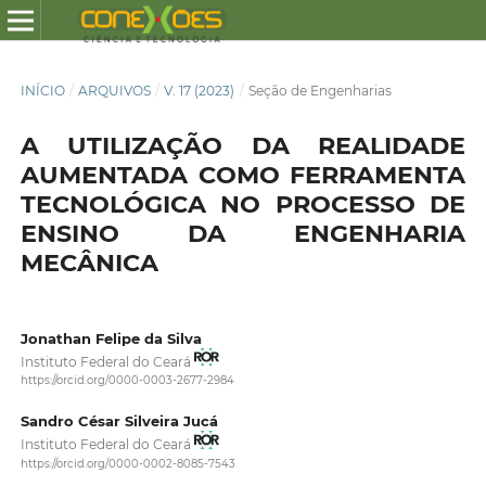
INÍCIO
/
ARQUIVOS
/
V. 17 (2023)
/
Seção de Engenharias
A UTILIZAÇÃO DA REALIDADE
AUMENTADA COMO FERRAMENTA
TECNOLÓGICA NO PROCESSO DE
ENSINO DA ENGENHARIA
MECÂNICA
Jonathan Felipe da Silva
Instituto Federal do Ceará
https://orcid.org/0000-0003-2677-2984
Sandro César Silveira Jucá
Instituto Federal do Ceará
https://orcid.org/0000-0002-8085-7543