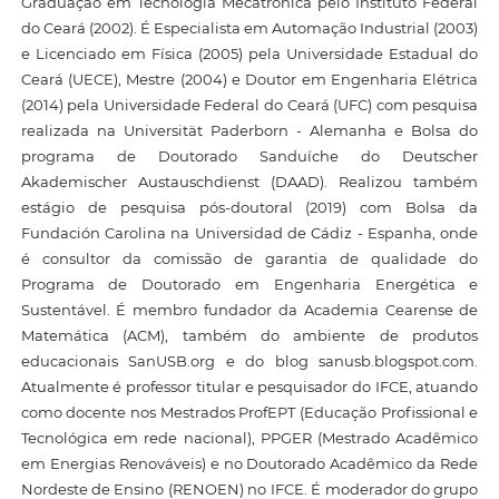
Graduação em Tecnologia Mecatrônica pelo Instituto Federal
do Ceará (2002). É Especialista em Automação Industrial (2003)
e Licenciado em Física (2005) pela Universidade Estadual do
Ceará (UECE), Mestre (2004) e Doutor em Engenharia Elétrica
(2014) pela Universidade Federal do Ceará (UFC) com pesquisa
realizada na Universität Paderborn - Alemanha e Bolsa do
programa de Doutorado Sanduíche do Deutscher
Akademischer Austauschdienst (DAAD). Realizou também
estágio de pesquisa pós-doutoral (2019) com Bolsa da
Fundación Carolina na Universidad de Cádiz - Espanha, onde
é consultor da comissão de garantia de qualidade do
Programa de Doutorado em Engenharia Energética e
Sustentável. É membro fundador da Academia Cearense de
Matemática (ACM), também do ambiente de produtos
educacionais SanUSB.org e do blog sanusb.blogspot.com.
Atualmente é professor titular e pesquisador do IFCE, atuando
como docente nos Mestrados ProfEPT (Educação Profissional e
Tecnológica em rede nacional), PPGER (Mestrado Acadêmico
em Energias Renováveis) e no Doutorado Acadêmico da Rede
Nordeste de Ensino (RENOEN) no IFCE. É moderador do grupo