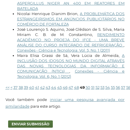
ASPERGILLUS NIGER AN 400 EM REATORES EM
BATELADA
Nicolai Henrique Dianim Brion,
A PROBLEMÁTICA DOS
ESTRANGEIRISMOS EM ANÚNCIOS PUBLICITÁRIOS NO
COMÉRCIO DE FORTALEZA
José Lourenço S. Aquino, José Glêdson de S. Silva, Maria
Miriam C. B. de M. Constantino,
RENDIMENTO
ACADÊMICO NO PROEJA DO IFCE - UMA BREVE
ANÁLISE DO CURSO INTEGRADO DE REFRIGERAÇÃO
,
Conexões - Ciência e Tecnologia: Vol. 5, No. 1 (2011)
Maira Elisa Grassi de Sá, Vera Lúcia de Almeida,
A
INCLUSÃO DOS IDOSOS NO MUNDO DIGITAL ATRAVÉS
DAS NOVAS TECNOLOGIAS DA INFORMAÇÃO E
COMUNICAÇÃO (NTICs)
,
Conexões - Ciência e
Tecnologia: Vol. 6, No. 1 (2012)
<<
<
37
38
39
40
41
42
43
44
45
46
47
48
49
50
51
52
53
54
55
56
57
5
Você também pode
iniciar uma pesquisa avançada por
similaridade
para este artigo.
ENVIAR SUBMISSÃO