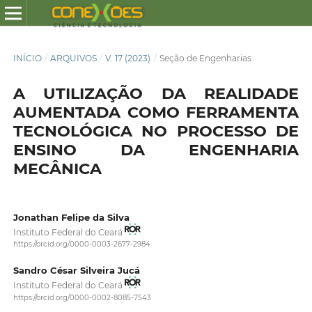
INÍCIO
/
ARQUIVOS
/
V. 17 (2023)
/
Seção de Engenharias
A UTILIZAÇÃO DA REALIDADE
AUMENTADA COMO FERRAMENTA
TECNOLÓGICA NO PROCESSO DE
ENSINO DA ENGENHARIA
MECÂNICA
Jonathan Felipe da Silva
Instituto Federal do Ceará
https://orcid.org/0000-0003-2677-2984
Sandro César Silveira Jucá
Instituto Federal do Ceará
https://orcid.org/0000-0002-8085-7543