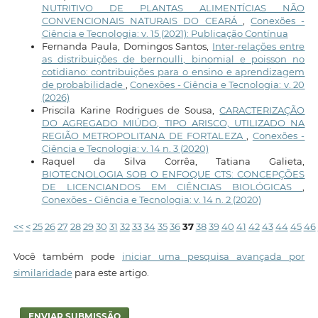
NUTRITIVO DE PLANTAS ALIMENTÍCIAS NÃO
CONVENCIONAIS NATURAIS DO CEARÁ
,
Conexões -
Ciência e Tecnologia: v. 15 (2021): Publicação Contínua
Fernanda Paula, Domingos Santos,
Inter-relações entre
as distribuições de bernoulli, binomial e poisson no
cotidiano: contribuições para o ensino e aprendizagem
de probabilidade
,
Conexões - Ciência e Tecnologia: v. 20
(2026)
Priscila Karine Rodrigues de Sousa,
CARACTERIZAÇÃO
DO AGREGADO MIÚDO, TIPO ARISCO, UTILIZADO NA
REGIÃO METROPOLITANA DE FORTALEZA
,
Conexões -
Ciência e Tecnologia: v. 14 n. 3 (2020)
Raquel da Silva Corrêa, Tatiana Galieta,
BIOTECNOLOGIA SOB O ENFOQUE CTS: CONCEPÇÕES
DE LICENCIANDOS EM CIÊNCIAS BIOLÓGICAS
,
Conexões - Ciência e Tecnologia: v. 14 n. 2 (2020)
<<
<
25
26
27
28
29
30
31
32
33
34
35
36
37
38
39
40
41
42
43
44
45
46
Você também pode
iniciar uma pesquisa avançada por
similaridade
para este artigo.
ENVIAR SUBMISSÃO