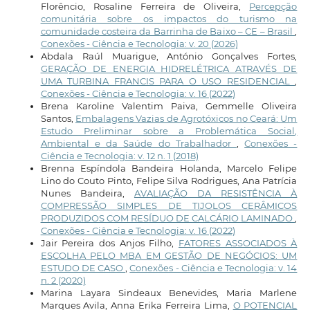
Florêncio, Rosaline Ferreira de Oliveira,
Percepção
comunitária sobre os impactos do turismo na
comunidade costeira da Barrinha de Baixo – CE – Brasil
,
Conexões - Ciência e Tecnologia: v. 20 (2026)
Abdala Raúl Muarigue, António Gonçalves Fortes,
GERAÇÃO DE ENERGIA HIDRELÉTRICA ATRAVÉS DE
UMA TURBINA FRANCIS PARA O USO RESIDENCIAL
,
Conexões - Ciência e Tecnologia: v. 16 (2022)
Brena Karoline Valentim Paiva, Gemmelle Oliveira
Santos,
Embalagens Vazias de Agrotóxicos no Ceará: Um
Estudo Preliminar sobre a Problemática Social,
Ambiental e da Saúde do Trabalhador
,
Conexões -
Ciência e Tecnologia: v. 12 n. 1 (2018)
Brenna Espíndola Bandeira Holanda, Marcelo Felipe
Lino do Couto Pinto, Felipe Silva Rodrigues, Ana Patrícia
Nunes Bandeira,
AVALIAÇÃO DA RESISTÊNCIA À
COMPRESSÃO SIMPLES DE TIJOLOS CERÂMICOS
PRODUZIDOS COM RESÍDUO DE CALCÁRIO LAMINADO
,
Conexões - Ciência e Tecnologia: v. 16 (2022)
Jair Pereira dos Anjos Filho,
FATORES ASSOCIADOS À
ESCOLHA PELO MBA EM GESTÃO DE NEGÓCIOS: UM
ESTUDO DE CASO
,
Conexões - Ciência e Tecnologia: v. 14
n. 2 (2020)
Marina Layara Sindeaux Benevides, Maria Marlene
Marques Avila, Anna Erika Ferreira Lima,
O POTENCIAL