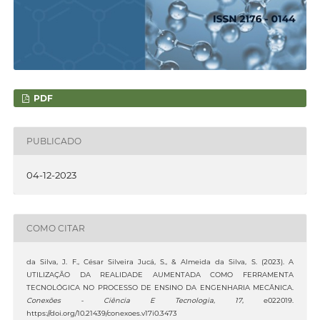
PDF
PUBLICADO
04-12-2023
COMO CITAR
da Silva, J. F., César Silveira Jucá, S., & Almeida da Silva, S. (2023). A
UTILIZAÇÃO DA REALIDADE AUMENTADA COMO FERRAMENTA
TECNOLÓGICA NO PROCESSO DE ENSINO DA ENGENHARIA MECÂNICA.
Conexões - Ciência E Tecnologia
,
17
, e022019.
https://doi.org/10.21439/conexoes.v17i0.3473