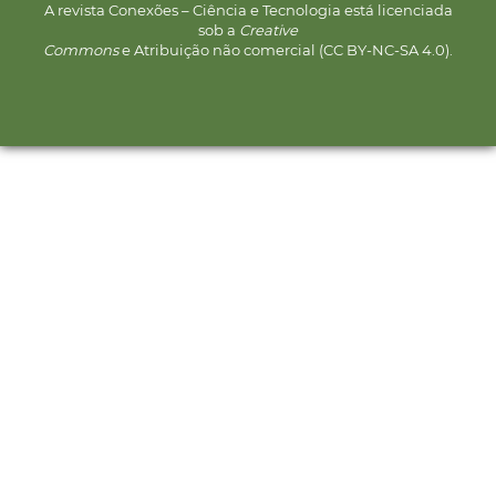
A revista Conexões – Ciência e Tecnologia está licenciada
sob a
Creative
Commons
e Atribuição não comercial (CC BY-NC-SA 4.0).