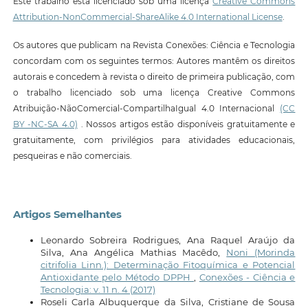
Este trabalho está licenciado sob uma licença
Creative Commons
Attribution-NonCommercial-ShareAlike 4.0 International License
.
Os autores que publicam na Revista Conexões: Ciência e Tecnologia
concordam com os seguintes termos: Autores mantêm os direitos
autorais e concedem à revista o direito de primeira publicação, com
o trabalho licenciado sob uma licença Creative Commons
Atribuição-NãoComercial-CompartilhaIgual 4.0 Internacional
(CC
BY -NC-SA 4.0)
. Nossos artigos estão disponíveis gratuitamente e
gratuitamente, com privilégios para atividades educacionais,
pesqueiras e não comerciais.
Artigos Semelhantes
Leonardo Sobreira Rodrigues, Ana Raquel Araújo da
Silva, Ana Angélica Mathias Macêdo,
Noni (Morinda
citrifolia Linn.): Determinação Fitoquímica e Potencial
Antioxidante pelo Método DPPH
,
Conexões - Ciência e
Tecnologia: v. 11 n. 4 (2017)
Roseli Carla Albuquerque da Silva, Cristiane de Sousa