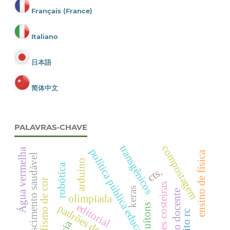
Français (France)
Italiano
日本語
简体中文
PALAVRAS-CHAVE
transgênicos
compostagem
Água vermelha
política pública educacional
ensino de física
crescimento saudável
arduino
robótica
cts.
polimorfismo de cor
regiões costeiras
keras
formação docente
olimpíada
editorial
quítons
padrões de cor