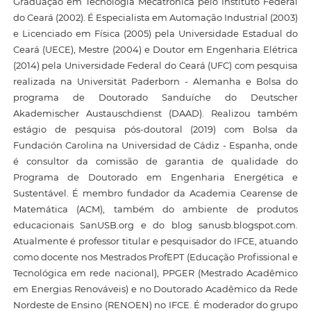
Graduação em Tecnologia Mecatrônica pelo Instituto Federal
do Ceará (2002). É Especialista em Automação Industrial (2003)
e Licenciado em Física (2005) pela Universidade Estadual do
Ceará (UECE), Mestre (2004) e Doutor em Engenharia Elétrica
(2014) pela Universidade Federal do Ceará (UFC) com pesquisa
realizada na Universität Paderborn - Alemanha e Bolsa do
programa de Doutorado Sanduíche do Deutscher
Akademischer Austauschdienst (DAAD). Realizou também
estágio de pesquisa pós-doutoral (2019) com Bolsa da
Fundación Carolina na Universidad de Cádiz - Espanha, onde
é consultor da comissão de garantia de qualidade do
Programa de Doutorado em Engenharia Energética e
Sustentável. É membro fundador da Academia Cearense de
Matemática (ACM), também do ambiente de produtos
educacionais SanUSB.org e do blog sanusb.blogspot.com.
Atualmente é professor titular e pesquisador do IFCE, atuando
como docente nos Mestrados ProfEPT (Educação Profissional e
Tecnológica em rede nacional), PPGER (Mestrado Acadêmico
em Energias Renováveis) e no Doutorado Acadêmico da Rede
Nordeste de Ensino (RENOEN) no IFCE. É moderador do grupo