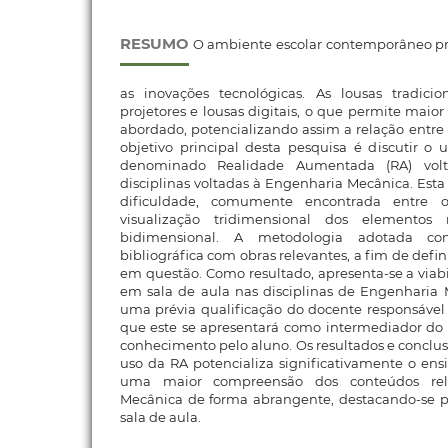
RESUMO
O ambiente escolar contemporâneo pre
as inovações tecnológicas. As lousas tradicio
projetores e lousas digitais, o que permite maio
abordado, potencializando assim a relação entr
objetivo principal desta pesquisa é discutir o 
denominado Realidade Aumentada (RA) vol
disciplinas voltadas à Engenharia Mecânica. Esta
dificuldade, comumente encontrada entre o
visualização tridimensional dos elementos
bidimensional. A metodologia adotada co
bibliográfica com obras relevantes, a fim de defin
em questão. Como resultado, apresenta-se a viabi
em sala de aula nas disciplinas de Engenharia 
uma prévia qualificação do docente responsável 
que este se apresentará como intermediador do 
conhecimento pelo aluno. Os resultados e conclu
uso da RA potencializa significativamente o en
uma maior compreensão dos conteúdos rel
Mecânica de forma abrangente, destacando-se p
sala de aula.