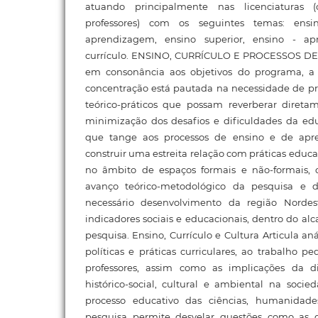
atuando principalmente nas licenciaturas
professores) com os seguintes temas: ensi
aprendizagem, ensino superior, ensino - a
currículo. ENSINO, CURRÍCULO E PROCESSOS 
em consonância aos objetivos do programa, a 
concentração está pautada na necessidade de 
teórico-práticos que possam reverberar diret
minimização dos desafios e dificuldades da e
que tange aos processos de ensino e de apre
construir uma estreita relação com práticas educa
no âmbito de espaços formais e não-formais, 
avanço teórico-metodológico da pesquisa e
necessário desenvolvimento da região Norde
indicadores sociais e educacionais, dentro do alc
pesquisa. Ensino, Currículo e Cultura Articula aná
políticas e práticas curriculares, ao trabalho 
professores, assim como as implicações da d
histórico-social, cultural e ambiental na soc
processo educativo das ciências, humanidade
pesquisa permite desvelar questões como as 