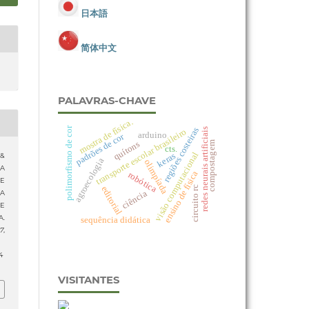
日本語
简体中文
PALAVRAS-CHAVE
mostra de física.
polimorfismo de cor
regiões costeiras
redes neurais artificiais
transporte escolar brasileiro
arduino
padrões de cor
quítons
compostagem
cts.
visão computacional
keras
 &
agroecologia
olimpíada
 A
ensino de física
robótica
E
editorial
circuito rc
ciência
A
E
A.
sequência didática
17
,
4
VISITANTES