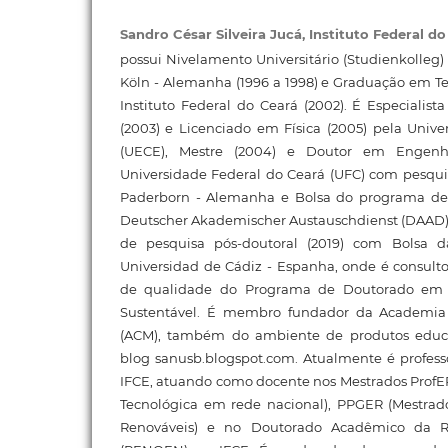
Sandro César Silveira Jucá,
Instituto Federal d
possui Nivelamento Universitário (Studienkolleg
Köln - Alemanha (1996 a 1998) e Graduação em T
Instituto Federal do Ceará (2002). É Especialis
(2003) e Licenciado em Física (2005) pela Univ
(UECE), Mestre (2004) e Doutor em Engenhar
Universidade Federal do Ceará (UFC) com pesquis
Paderborn - Alemanha e Bolsa do programa d
Deutscher Akademischer Austauschdienst (DAAD)
de pesquisa pós-doutoral (2019) com Bolsa 
Universidad de Cádiz - Espanha, onde é consult
de qualidade do Programa de Doutorado em 
Sustentável. É membro fundador da Academia
(ACM), também do ambiente de produtos educ
blog sanusb.blogspot.com. Atualmente é professo
IFCE, atuando como docente nos Mestrados ProfEP
Tecnológica em rede nacional), PPGER (Mestra
Renováveis) e no Doutorado Acadêmico da 