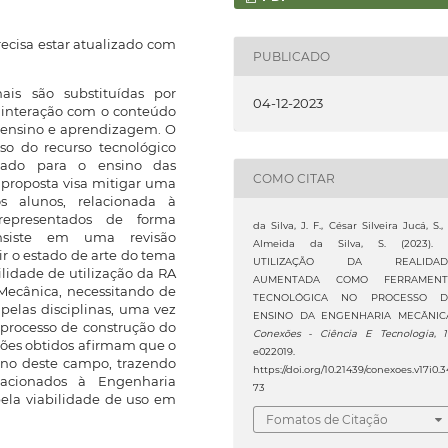
cisa estar atualizado com
PUBLICADO
nais são substituídas por
04-12-2023
r interação com o conteúdo
e ensino e aprendizagem. O
uso do recurso tecnológico
tado para o ensino das
COMO CITAR
 proposta visa mitigar uma
s alunos, relacionada à
 representados de forma
da Silva, J. F., César Silveira Jucá, S.,
nsiste em uma revisão
Almeida da Silva, S. (2023).
ir o estado de arte do tema
UTILIZAÇÃO DA REALIDAD
lidade de utilização da RA
AUMENTADA COMO FERRAMENT
Mecânica, necessitando de
TECNOLÓGICA NO PROCESSO D
pelas disciplinas, uma vez
ENSINO DA ENGENHARIA MECÂNIC
processo de construção do
Conexões - Ciência E Tecnologia
,
sões obtidos afirmam que o
e022019.
sino deste campo, trazendo
https://doi.org/10.21439/conexoes.v17i0.3
acionados à Engenharia
73
ela viabilidade de uso em
Fomatos de Citação