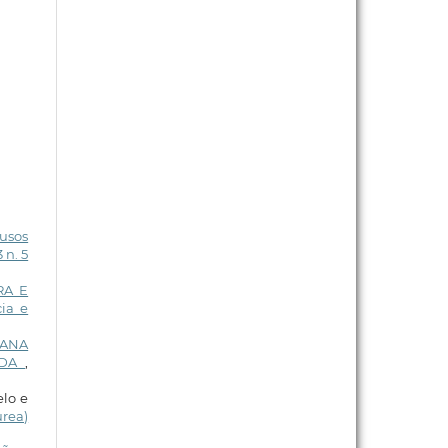
usos
 n. 5
RA E
ia e
NANA
ADA
,
elo e
rea)