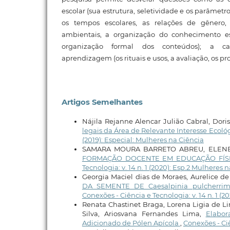
escolar (sua estrutura, seletividade e os parâmet
os tempos escolares, as relações de gênero, ét
ambientais, a organização do conhecimento es
organização formal dos conteúdos); a car
aprendizagem (os rituais e usos, a avaliação, os pro
Artigos Semelhantes
Nájila Rejanne Alencar Julião Cabral, Dori
legais da Área de Relevante Interesse Ecológ
(2019): Especial: Mulheres na Ciência
SAMARA MOURA BARRETO ABREU, ELENE
FORMAÇÃO DOCENTE EM EDUCAÇÃO FÍSI
Tecnologia: v. 14 n. 1 (2020): Esp.2 Mulheres 
Georgia Maciel dias de Moraes, Aurelice de 
DA SEMENTE DE Caesalpinia pulche
Conexões - Ciência e Tecnologia: v. 14 n. 1 (2
Renata Chastinet Braga, Lorena Ligia de Li
Silva, Ariosvana Fernandes Lima,
Elabor
Adicionado de Pólen Apícola
,
Conexões - Ciê