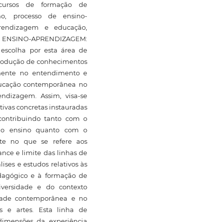
 (cursos de formação de
no, processo de ensino-
prendizagem e educação,
DE ENSINO-APRENDIZAGEM:
escolha por esta área de
produção de conhecimentos
amente no entendimento e
ducação contemporânea no
ndizagem. Assim, visa-se
tivas concretas instauradas
contribuindo tanto com o
 do ensino quanto com o
ste no que se refere aos
ance e limite das linhas de
lises e estudos relativos às
pedagógico e à formação de
iversidade e do contexto
iedade contemporânea e no
s e artes. Esta linha de
dimensões da experiência