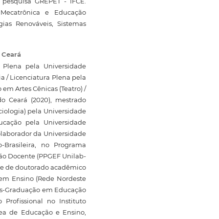
pesquisa GREPET - IFCE.
 Mecatrônica e Educação
gias Renováveis, Sistemas
o Ceará
 Plena pela Universidade
 / Licenciatura Plena pela
em Artes Cênicas (Teatro) /
do Ceará (2020), mestrado
iologia) pela Universidade
ucação pela Universidade
colaborador da Universidade
o-Brasileira, no Programa
ão Docente (PPGEF Unilab-
nte de doutorado acadêmico
 em Ensino (Rede Nordeste
Pós-Graduação em Educação
 Profissional no Instituto
rea de Educação e Ensino,