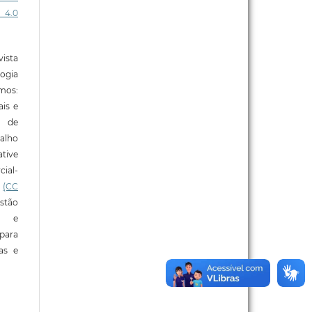
 4.0
ista
ogia
mos:
ais e
o de
alho
tive
ial-
l
(CC
stão
e e
para
ras e