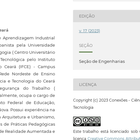
EDIÇÃO
eará
v. 17 (2023)
e Aprendizagem Industrial
banista pela Universidade
SEÇÃO
ogia ( Centro Universitário
Tecnológica pelo Instituto
Seção de Engenharias
do Ceará (IFCE) - Campus
 Rede Nordeste de Ensino
cia e Tecnologia do Ceará
LICENÇA
egurança do Trabalho (
tualmente, ocupa o cargo de
Copyright (c) 2023 Conexões - Ciên
tuto Federal de Educação,
Tecnologia
ova. Possui experiência na
 Arquitetura e Urbanismo,
s de Práticas Pedagógicas
s de Realidade Aumentada e
Este trabalho está licenciado so
licença
Creative Commons Attribut