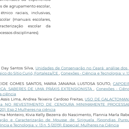
ros de agrupamento escolar,
nico raciais, inclusivas,
colar (manuais escolares,
acterização escolar da
cessos disciplinares).
s Day Santos Silva,
Unidades de Conservação no Ceará: análise dos 
ico do Sítio Curió, Fortaleza/CE
,
Conexões - Ciência e Tecnologia: v. 13
IDE GOMES SANTOS, MARIA JANAINA LUSTOSA SOUTO,
CAPOEI
CA: SABERES DE UMA PRÁXIS EXTENSIONISTA
,
Conexões - Ciênc
na ciência
Assis Lima, Andrea Teixeira Cardoso Freitas,
USO DE GALACTOMA
rrima NO REVESTIMENTO DE CENOURA MINIMAMENTE PROCESS
020): Esp.2 Mulheres na ciência
ma Monteiro, Kivia Kelly Bezerra do Nascimento, Flannia Marla Rab
ação e Caracterização de Mousse de Siriguela (Spondias Purpu
ncia e Tecnologia: v. 13 n. 5 (2019): Especial: Mulheres na Ciência