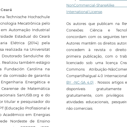
NonCommercial-ShareAlike
o Ceará
International License
.
) na Technische Hochschule
ecnologia Mecatrônica pelo
Os autores que publicam na Rev
ta em Automação Industrial
Conexões: Ciência e Tecnol
ersidade Estadual do Ceará
concordam com os seguintes ter
ia Elétrica (2014) pela
Autores mantêm os direitos autor
a realizada na Universität
concedem à revista o direit
e Doutorado Sanduíche do
primeira publicação, com o trab
. Realizou também estágio
licenciado sob uma licença Crea
da Fundación Carolina na
Commons Atribuição-NãoComerc
or da comissão de garantia
CompartilhaIgual 4.0 Internaciona
Engenharia Energética e
BY -NC-SA 4.0)
. Nossos artigos e
 Cearense de Matemática
disponíveis gratuitament
acionais SanUSB.org e do
gratuitamente, com privilégios 
r titular e pesquisador do
atividades educacionais, pesquei
T (Educação Profissional e
não comerciais.
do Acadêmico em Energias
Rede Nordeste de Ensino