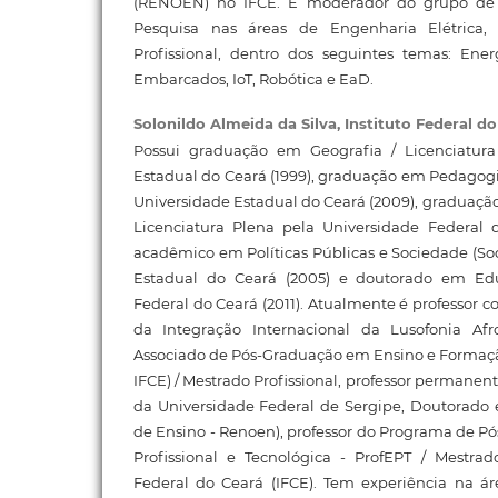
(RENOEN) no IFCE. É moderador do grupo de 
Pesquisa nas áreas de Engenharia Elétrica,
Profissional, dentro dos seguintes temas: Ener
Embarcados, IoT, Robótica e EaD.
Solonildo Almeida da Silva,
Instituto Federal d
Possui graduação em Geografia / Licenciatura
Estadual do Ceará (1999), graduação em Pedagogia
Universidade Estadual do Ceará (2009), graduação 
Licenciatura Plena pela Universidade Federal 
acadêmico em Políticas Públicas e Sociedade (Soc
Estadual do Ceará (2005) e doutorado em Ed
Federal do Ceará (2011). Atualmente é professor 
da Integração Internacional da Lusofonia Afr
Associado de Pós-Graduação em Ensino e Formaç
IFCE) / Mestrado Profissional, professor permane
da Universidade Federal de Sergipe, Doutorado
de Ensino - Renoen), professor do Programa de 
Profissional e Tecnológica - ProfEPT / Mestrado
Federal do Ceará (IFCE). Tem experiência na á