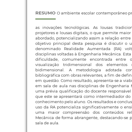
RESUMO
O ambiente escolar contemporâneo pre
as inovações tecnológicas. As lousas tradicio
projetores e lousas digitais, o que permite maio
abordado, potencializando assim a relação entr
objetivo principal desta pesquisa é discutir o 
denominado Realidade Aumentada (RA) vol
disciplinas voltadas à Engenharia Mecânica. Esta
dificuldade, comumente encontrada entre o
visualização tridimensional dos elementos
bidimensional. A metodologia adotada co
bibliográfica com obras relevantes, a fim de defin
em questão. Como resultado, apresenta-se a viabi
em sala de aula nas disciplinas de Engenharia 
uma prévia qualificação do docente responsável 
que este se apresentará como intermediador do 
conhecimento pelo aluno. Os resultados e conclu
uso da RA potencializa significativamente o en
uma maior compreensão dos conteúdos rel
Mecânica de forma abrangente, destacando-se p
sala de aula.