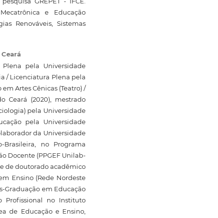
pesquisa GREPET - IFCE.
 Mecatrônica e Educação
gias Renováveis, Sistemas
o Ceará
 Plena pela Universidade
 / Licenciatura Plena pela
em Artes Cênicas (Teatro) /
do Ceará (2020), mestrado
iologia) pela Universidade
ucação pela Universidade
colaborador da Universidade
o-Brasileira, no Programa
ão Docente (PPGEF Unilab-
nte de doutorado acadêmico
 em Ensino (Rede Nordeste
Pós-Graduação em Educação
 Profissional no Instituto
rea de Educação e Ensino,