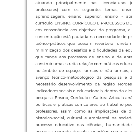
atuando principalmente nas licenciaturas
professores) com os seguintes temas: ensi
aprendizagem, ensino superior, ensino - a
currículo. ENSINO, CURRÍCULO E PROCESSOS 
em consonância aos objetivos do programa, a 
concentração está pautada na necessidade de 
teórico-práticos que possam reverberar diret
minimização dos desafios e dificuldades da e
que tange aos processos de ensino e de apre
construir uma estreita relação com práticas educa
no âmbito de espaços formais e não-formais, 
avanço teórico-metodológico da pesquisa e
necessário desenvolvimento da região Norde
indicadores sociais e educacionais, dentro do alc
pesquisa. Ensino, Currículo e Cultura Articula aná
políticas e práticas curriculares, ao trabalho 
professores, assim como as implicações da d
histórico-social, cultural e ambiental na soc
processo educativo das ciências, humanidade
pesquisa permite desvelar questões como as 