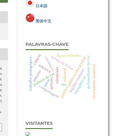
日本語
简体中文
PALAVRAS-CHAVE
ciência
Água vermelha
mostra de física.
polimorfismo de cor
política pública educacional
circuito rc
.trabalho pedagógico.
robótica
crescimento saudável
 &
olimpíada
editorial
regiões costeiras
arduino
padrões de cor
 A
transgênicos
quítons
E
keras
cts.
A
compostagem
E
A.
17
,
4
VISITANTES