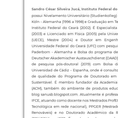
Sandro César Silveira Jucá,
Instituto Federal d
possui Nivelamento Universitário (Studienkolleg
Köln - Alemanha (1996 a 1998) e Graduação em T
Instituto Federal do Ceará (2002). É Especialis
(2003) e Licenciado em Física (2005) pela Univ
(UECE), Mestre (2004) e Doutor em Engenhar
Universidade Federal do Ceará (UFC) com pesquis
Paderborn - Alemanha e Bolsa do programa d
Deutscher Akademischer Austauschdienst (DAAD)
de pesquisa pós-doutoral (2019) com Bolsa 
Universidad de Cádiz - Espanha, onde é consult
de qualidade do Programa de Doutorado em 
Sustentável. É membro fundador da Academia
(ACM), também do ambiente de produtos educ
blog sanusb.blogspot.com. Atualmente é professo
IFCE, atuando como docente nos Mestrados ProfEP
Tecnológica em rede nacional), PPGER (Mestra
Renováveis) e no Doutorado Acadêmico da 