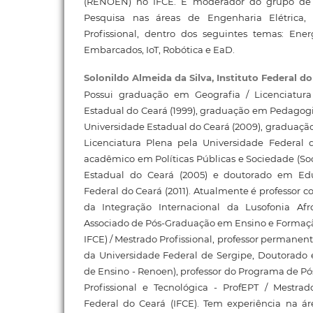
(RENOEN) no IFCE. É moderador do grupo de 
Pesquisa nas áreas de Engenharia Elétrica,
Profissional, dentro dos seguintes temas: Ener
Embarcados, IoT, Robótica e EaD.
Solonildo Almeida da Silva,
Instituto Federal d
Possui graduação em Geografia / Licenciatura
Estadual do Ceará (1999), graduação em Pedagogia
Universidade Estadual do Ceará (2009), graduação 
Licenciatura Plena pela Universidade Federal 
acadêmico em Políticas Públicas e Sociedade (Soc
Estadual do Ceará (2005) e doutorado em Ed
Federal do Ceará (2011). Atualmente é professor 
da Integração Internacional da Lusofonia Afr
Associado de Pós-Graduação em Ensino e Formaç
IFCE) / Mestrado Profissional, professor permane
da Universidade Federal de Sergipe, Doutorado
de Ensino - Renoen), professor do Programa de 
Profissional e Tecnológica - ProfEPT / Mestrado
Federal do Ceará (IFCE). Tem experiência na á