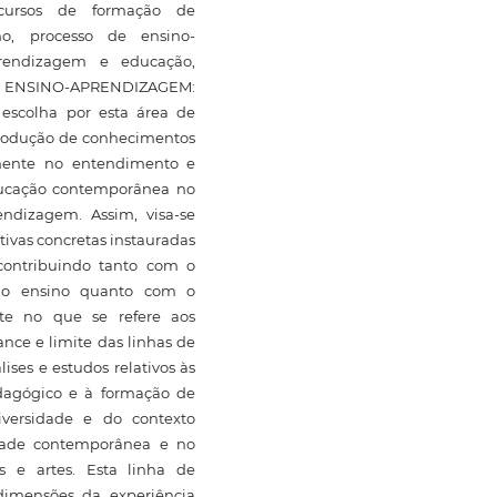
 (cursos de formação de
no, processo de ensino-
prendizagem e educação,
DE ENSINO-APRENDIZAGEM:
escolha por esta área de
produção de conhecimentos
amente no entendimento e
ducação contemporânea no
ndizagem. Assim, visa-se
tivas concretas instauradas
contribuindo tanto com o
 do ensino quanto com o
ste no que se refere aos
ance e limite das linhas de
lises e estudos relativos às
pedagógico e à formação de
iversidade e do contexto
iedade contemporânea e no
s e artes. Esta linha de
dimensões da experiência