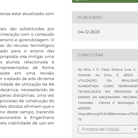
cisa estar atualizado com
PUBLICADO
nais são substituídas por
04-12-2023
r interação com o conteúdo
e ensino e aprendizagem. O
uso do recurso tecnológico
tado para o ensino das
COMO CITAR
 proposta visa mitigar uma
s alunos, relacionada à
 representados de forma
da Silva, J. F., César Silveira Jucá, S.,
nsiste em uma revisão
Almeida da Silva, S. (2023).
ir o estado de arte do tema
UTILIZAÇÃO DA REALIDAD
lidade de utilização da RA
AUMENTADA COMO FERRAMENT
Mecânica, necessitando de
TECNOLÓGICA NO PROCESSO D
pelas disciplinas, uma vez
ENSINO DA ENGENHARIA MECÂNIC
processo de construção do
Conexões - Ciência E Tecnologia
,
sões obtidos afirmam que o
e022019.
sino deste campo, trazendo
https://doi.org/10.21439/conexoes.v17i0.3
acionados à Engenharia
73
ela viabilidade de uso em
Fomatos de Citação