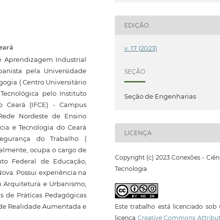
EDIÇÃO
eará
v. 17 (2023)
e Aprendizagem Industrial
banista pela Universidade
SEÇÃO
ogia ( Centro Universitário
Tecnológica pelo Instituto
Seção de Engenharias
do Ceará (IFCE) - Campus
 Rede Nordeste de Ensino
cia e Tecnologia do Ceará
LICENÇA
egurança do Trabalho (
tualmente, ocupa o cargo de
Copyright (c) 2023 Conexões - Ciên
tuto Federal de Educação,
Tecnologia
ova. Possui experiência na
 Arquitetura e Urbanismo,
s de Práticas Pedagógicas
s de Realidade Aumentada e
Este trabalho está licenciado so
licença
Creative Commons Attribut