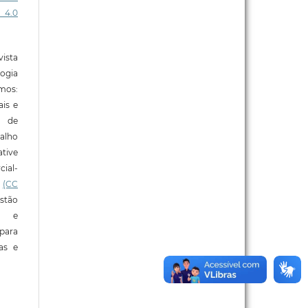
 4.0
ista
ogia
mos:
ais e
o de
alho
tive
ial-
l
(CC
stão
e e
para
ras e