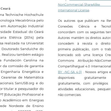
NonCommercial-ShareAlike
o Ceará
International License
.
) na Technische Hochschule
ecnologia Mecatrônica pelo
Os autores que publicam na Rev
ta em Automação Industrial
Conexões: Ciência e Tecnol
ersidade Estadual do Ceará
concordam com os seguintes ter
ia Elétrica (2014) pela
Autores mantêm os direitos autor
a realizada na Universität
concedem à revista o direit
e Doutorado Sanduíche do
primeira publicação, com o trab
. Realizou também estágio
licenciado sob uma licença Crea
da Fundación Carolina na
Commons Atribuição-NãoComerc
or da comissão de garantia
CompartilhaIgual 4.0 Internaciona
Engenharia Energética e
BY -NC-SA 4.0)
. Nossos artigos e
 Cearense de Matemática
disponíveis gratuitament
acionais SanUSB.org e do
gratuitamente, com privilégios 
r titular e pesquisador do
atividades educacionais, pesquei
T (Educação Profissional e
não comerciais.
do Acadêmico em Energias
Rede Nordeste de Ensino