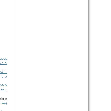
usos
 n. 5
RA E
ia e
NANA
ADA
,
elo e
rea)