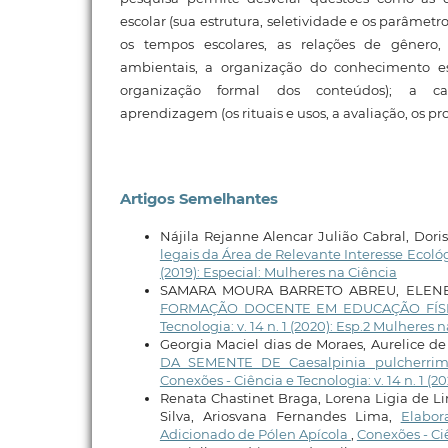
escolar (sua estrutura, seletividade e os parâmet
os tempos escolares, as relações de gênero, ét
ambientais, a organização do conhecimento es
organização formal dos conteúdos); a car
aprendizagem (os rituais e usos, a avaliação, os pro
Artigos Semelhantes
Nájila Rejanne Alencar Julião Cabral, Dori
legais da Área de Relevante Interesse Ecológ
(2019): Especial: Mulheres na Ciência
SAMARA MOURA BARRETO ABREU, ELENE
FORMAÇÃO DOCENTE EM EDUCAÇÃO FÍSI
Tecnologia: v. 14 n. 1 (2020): Esp.2 Mulheres 
Georgia Maciel dias de Moraes, Aurelice de 
DA SEMENTE DE Caesalpinia pulche
Conexões - Ciência e Tecnologia: v. 14 n. 1 (2
Renata Chastinet Braga, Lorena Ligia de Li
Silva, Ariosvana Fernandes Lima,
Elabor
Adicionado de Pólen Apícola
,
Conexões - Ciê