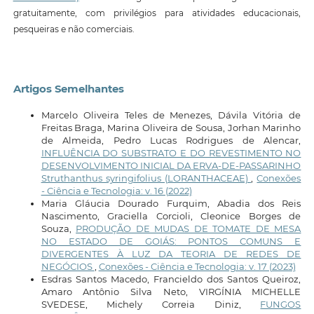
gratuitamente, com privilégios para atividades educacionais,
pesqueiras e não comerciais.
Artigos Semelhantes
Marcelo Oliveira Teles de Menezes, Dávila Vitória de
Freitas Braga, Marina Oliveira de Sousa, Jorhan Marinho
de Almeida, Pedro Lucas Rodrigues de Alencar,
INFLUÊNCIA DO SUBSTRATO E DO REVESTIMENTO NO
DESENVOLVIMENTO INICIAL DA ERVA-DE-PASSARINHO
Struthanthus syringifolius (LORANTHACEAE)
,
Conexões
- Ciência e Tecnologia: v. 16 (2022)
Maria Gláucia Dourado Furquim, Abadia dos Reis
Nascimento, Graciella Corcioli, Cleonice Borges de
Souza,
PRODUÇÃO DE MUDAS DE TOMATE DE MESA
NO ESTADO DE GOIÁS: PONTOS COMUNS E
DIVERGENTES À LUZ DA TEORIA DE REDES DE
NEGÓCIOS
,
Conexões - Ciência e Tecnologia: v. 17 (2023)
Esdras Santos Macedo, Francieldo dos Santos Queiroz,
Amaro Antônio Silva Neto, VIRGÍNIA MICHELLE
SVEDESE, Michely Correia Diniz,
FUNGOS