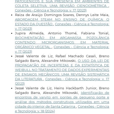
PATOGÊNICOS E SUA PRESENÇA EM AMBIENTES DE
COLETA SELETIVA: UMA REVISÃO CIENCIOMÉTRICA
,
Conexões - Ciência e Tecnologia: v. 17 (2023)
Raíza de Araújo Domingos Soares, Dennys Leite Maia,
ABORDAGEM STEAM NO ENSINO DE QUÍMICA: O
ESTADO DA QUESTÃO
,
Conexões - Ciência e Tecnologia:
v. 17 (2023)
Jupira Almeida, Antonio Thomé, Fabiana Tonial,
BIOCIMENTAÇÃO EM ARGAMASSA POZOLÂNICA
CONTENDO MICRORGANISMOS EM MATERIAL
ORGÂNICO VEGETAL
,
Conexões - Ciência e Tecnologia:
v. 17 (2023)
Jessé Valente de Liz, Rafael Machado Casali, Breno
Salgado Barra, Alexandre Mikowski,
O USO DA LEI DE
PROPAGAÇÃO DE INCERTEZAS E DA ESTATÍSTICA DE
WEIBULL NO TRATAMENTO DE DADOS EXPERIMENTAIS
DE ENSAIOS MECÂNICOS: UMA REVISÃO SISTEMÁTICA
DA LITERATURA
,
Conexões - Ciência e Tecnologia: v. 17
(2023)
Jessé Valente de Liz, Heins Hackbarth Junior, Breno
Salgado Barra, Alexandre Mikowski,
Identificação de
encontros de varvito em pontes de pequeno porte e
análise dos métodos construtivos utilizados em uma
cidade do interior de Santa Catarina
,
Conexões - Ciência
e Tecnologia: v. 18 (2024)