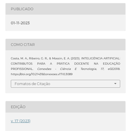
PUBLICADO
01-11-2023
COMO CITAR
Costa, M. A., Ribeiro, G. R., & Mossin, E. A. (2023). INTELIGÊNCIA ARTIFICIAL:
CONTRIBUTOS PARA A PRÁTICA DOCENTE NA EDUCAÇÃO
PROFISSIONAL.
Conexões - Ciência E Tecnologia
,
17
, e022018.
https://doi.org/10.21439/conexoes.v17i0.3089
Fomatos de Citação
EDIÇÃO
v. 17 (2023)