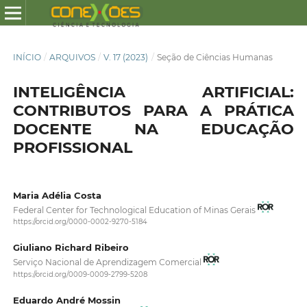
INÍCIO
/
ARQUIVOS
/
V. 17 (2023)
/
Seção de Ciências Humanas
INTELIGÊNCIA ARTIFICIAL:
CONTRIBUTOS PARA A PRÁTICA
DOCENTE NA EDUCAÇÃO
PROFISSIONAL
Maria Adélia Costa
Federal Center for Technological Education of Minas Gerais
https://orcid.org/0000-0002-9270-5184
Giuliano Richard Ribeiro
Serviço Nacional de Aprendizagem Comercial
https://orcid.org/0009-0009-2799-5208
Eduardo André Mossin