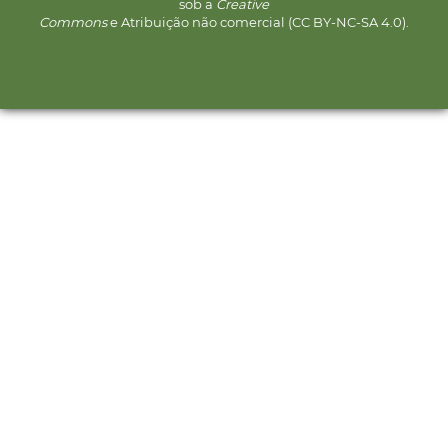
sob a
Creative
Commons
e Atribuição não comercial (CC BY-NC-SA 4.0).