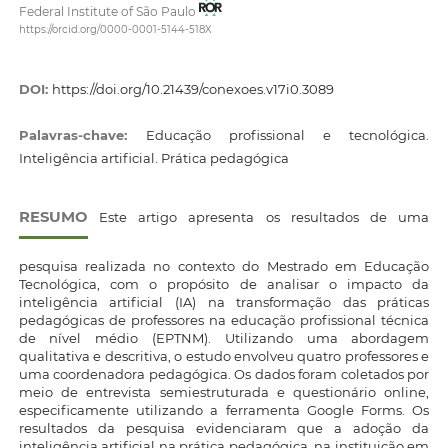
Federal Institute of São Paulo
https://orcid.org/0000-0001-5144-518X
DOI:
https://doi.org/10.21439/conexoes.v17i0.3089
Palavras-chave:
Educação profissional e tecnológica.
Inteligência artificial. Prática pedagógica
RESUMO
Este artigo apresenta os resultados de uma
pesquisa realizada no contexto do Mestrado em Educação
Tecnológica, com o propósito de analisar o impacto da
inteligência artificial (IA) na transformação das práticas
pedagógicas de professores na educação profissional técnica
de nível médio (EPTNM). Utilizando uma abordagem
qualitativa e descritiva, o estudo envolveu quatro professores e
uma coordenadora pedagógica. Os dados foram coletados por
meio de entrevista semiestruturada e questionário online,
especificamente utilizando a ferramenta Google Forms. Os
resultados da pesquisa evidenciaram que a adoção da
inteligência artificial na prática pedagógica, na instituição em