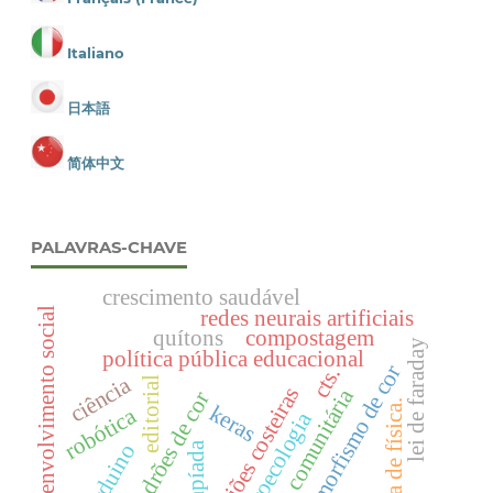
Italiano
日本語
简体中文
PALAVRAS-CHAVE
crescimento saudável
redes neurais artificiais
desenvolvimento social
quítons
compostagem
lei de faraday
política pública educacional
polimorfismo de cor
cts.
ciência
editorial
regiões costeiras
horta comunitária
padrões de cor
mostra de física.
keras
robótica
agroecologia
olimpíada
arduino