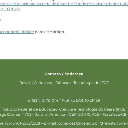
ratual e relacional na rede de áreas de TI rede de universidades púb
v. 19 (2025)
>
a por similaridade
para este artigo.
Contato / Endereço
Revista Conexões – Ciência e Tecnologia do IFCE
________________________________________________________________
e-ISSN: 2176-0144 Prefixo DOI: 10.21439
Instituto Federal de Educação, Ciência e Tecnologia do Ceará (IFCE)
rge Dumar, 1.703 – Jardim América – CEP: 60.410-426 – Fortaleza/CE –
ne: (85) 3401-2332/2328 – E-mail: conexoes@ifce.edu.br @revista.conex