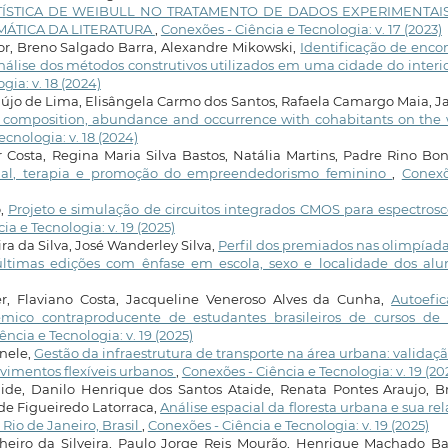
TÍSTICA DE WEIBULL NO TRATAMENTO DE DADOS EXPERIMENTAI
MÁTICA DA LITERATURA
,
Conexões - Ciência e Tecnologia: v. 17 (2023)
or, Breno Salgado Barra, Alexandre Mikowski,
Identificação de enco
álise dos métodos construtivos utilizados em uma cidade do interi
gia: v. 18 (2024)
raújo de Lima, Elisângela Carmo dos Santos, Rafaela Camargo Maia, 
: composition, abundance and occurrence with cohabitants on the 
cnologia: v. 18 (2024)
r Costa, Regina Maria Silva Bastos, Natália Martins, Padre Rino Bon
sional, terapia e promoção do empreendedorismo feminino
,
Conexõ
o,
Projeto e simulação de circuitos integrados CMOS para espectros
a e Tecnologia: v. 19 (2025)
ra da Silva, José Wanderley Silva,
Perfil dos premiados nas olimpíad
últimas edições com ênfase em escola, sexo e localidade dos al
er, Flaviano Costa, Jacqueline Veneroso Alves da Cunha,
Autoefic
ico contraproducente de estudantes brasileiros de cursos de 
ncia e Tecnologia: v. 19 (2025)
enele,
Gestão da infraestrutura de transporte na área urbana: validaç
vimentos flexíveis urbanos
,
Conexões - Ciência e Tecnologia: v. 19 (20
aide, Danilo Henrique dos Santos Ataide, Renata Pontes Araujo, 
de Figueiredo Latorraca,
Análise espacial da floresta urbana e sua re
io de Janeiro, Brasil
,
Conexões - Ciência e Tecnologia: v. 19 (2025)
heiro da Silveira, Paulo Jorge Reis Mourão, Henrique Machado Bar