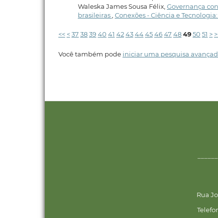
Waleska James Sousa Félix,
Governança cont
brasileiras
,
Conexões - Ciência e Tecnologia: 
<<
<
37
38
39
40
41
42
43
44
45
46
47
48
49
50
51
>
>
Você também pode
iniciar uma pesquisa avançad
______
Rua Jo
Telefo