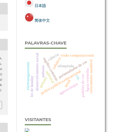
日本語
简体中文
PALAVRAS-CHAVE
ciência
desenvolvimento social
visão computacional
robótica
regiões costeiras
A.
crescimento saudável
polimorfismo de cor
eletromagnetismo
L:
olimpíada
arduino
A
Água vermelha
política pública educacional
editorial
O
padrões de cor
cts.
lei de faraday
quítons
 E
keras
agroecologia
.
0
VISITANTES