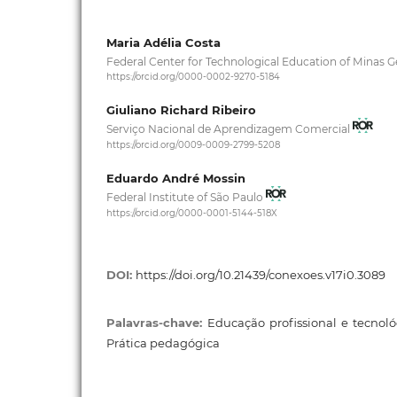
Maria Adélia Costa
Federal Center for Technological Education of Minas G
https://orcid.org/0000-0002-9270-5184
Giuliano Richard Ribeiro
Serviço Nacional de Aprendizagem Comercial
https://orcid.org/0009-0009-2799-5208
Eduardo André Mossin
Federal Institute of São Paulo
https://orcid.org/0000-0001-5144-518X
DOI:
https://doi.org/10.21439/conexoes.v17i0.3089
Palavras-chave:
Educação profissional e tecnológi
Prática pedagógica