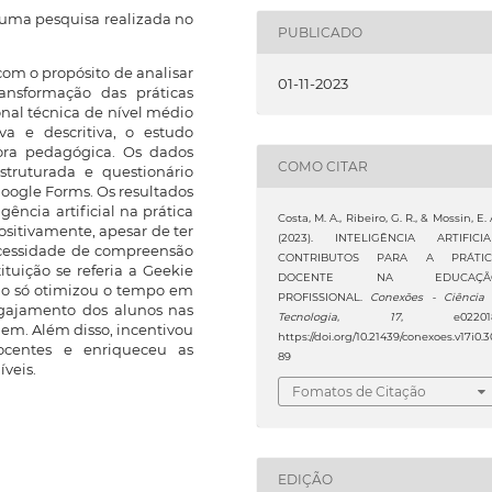
 uma pesquisa realizada no
PUBLICADO
om o propósito de analisar
01-11-2023
ransformação das práticas
nal técnica de nível médio
a e descritiva, o estudo
ora pedagógica. Os dados
COMO CITAR
struturada e questionário
Google Forms. Os resultados
ência artificial na prática
Costa, M. A., Ribeiro, G. R., & Mossin, E. 
ositivamente, apesar de ter
(2023). INTELIGÊNCIA ARTIFICIA
ecessidade de compreensão
CONTRIBUTOS PARA A PRÁTIC
tuição se referia a Geekie
DOCENTE NA EDUCAÇÃ
 não só otimizou o tempo em
PROFISSIONAL.
Conexões - Ciência
gajamento dos alunos nas
Tecnologia
,
17
, e022018
gem. Além disso, incentivou
https://doi.org/10.21439/conexoes.v17i0.3
ocentes e enriqueceu as
89
íveis.
Fomatos de Citação
EDIÇÃO