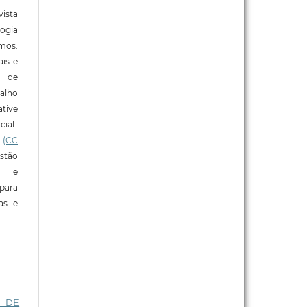
ista
ogia
mos:
ais e
o de
alho
tive
ial-
l
(CC
stão
e e
para
ras e
I DE