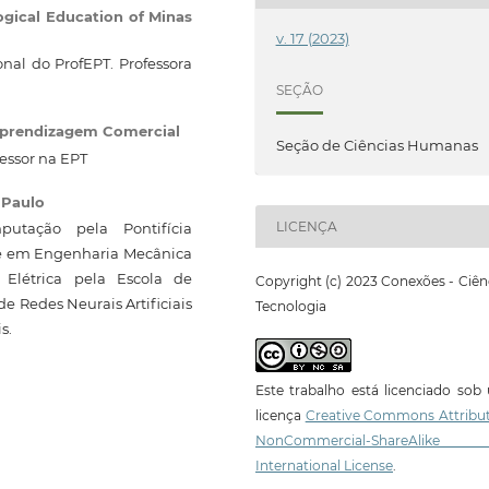
ogical Education of Minas
v. 17 (2023)
al do ProfEPT. Professora
SEÇÃO
Aprendizagem Comercial
Seção de Ciências Humanas
essor na EPT
 Paulo
LICENÇA
tação pela Pontifícia
re em Engenharia Mecânica
Elétrica pela Escola de
Copyright (c) 2023 Conexões - Ciên
e Redes Neurais Artificiais
Tecnologia
s.
Este trabalho está licenciado so
licença
Creative Commons Attribut
NonCommercial-ShareAlike
International License
.