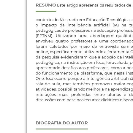
RESUMO
Este artigo apresenta os resultados de
contexto do Mestrado em Educação Tecnológica, c
o impacto da inteligência artificial (IA) na t
pedagógicas de professores na educação profissio
(EPTNM). Utilizando uma abordagem qualitativ
envolveu quatro professores e uma coordenad
foram coletados por meio de entrevista semie
online, especificamente utilizando a ferramenta 
da pesquisa evidenciaram que a adoção da intelig
pedagógica, na instituição em foco, foi avaliada p
apresentado desafios aos professores, como a n
do funcionamento da plataforma, que nesta insti
One. Isso ocorre porque a inteligência artificial
sala de aula, mas também promoveu maior en
atividades, possibilitando melhoria na aprendiza
interações mais profundas entre alunos e d
discussões com base nos recursos didáticos dispon
BIOGRAFIA DO AUTOR