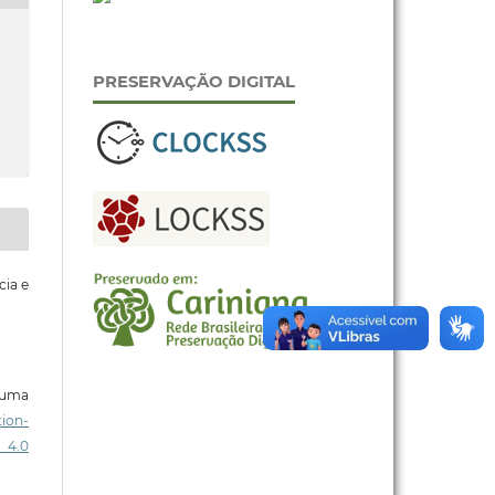
PRESERVAÇÃO DIGITAL
cia e
b uma
ion-
 4.0