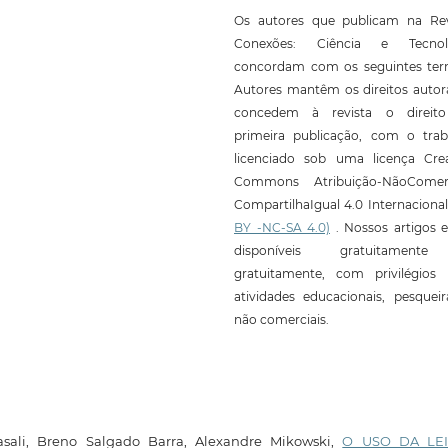
Os autores que publicam na Rev
Conexões: Ciência e Tecnol
concordam com os seguintes ter
Autores mantêm os direitos autor
concedem à revista o direit
primeira publicação, com o trab
licenciado sob uma licença Crea
Commons Atribuição-NãoComerc
CompartilhaIgual 4.0 Internaciona
BY -NC-SA 4.0)
. Nossos artigos e
disponíveis gratuitament
gratuitamente, com privilégios 
atividades educacionais, pesquei
não comerciais.
asali, Breno Salgado Barra, Alexandre Mikowski,
O USO DA LE