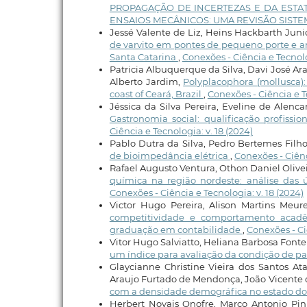
PROPAGAÇÃO DE INCERTEZAS E DA ESTA
ENSAIOS MECÂNICOS: UMA REVISÃO SISTE
Jessé Valente de Liz, Heins Hackbarth Juni
de varvito em pontes de pequeno porte e an
Santa Catarina
,
Conexões - Ciência e Tecnolo
Patricia Albuquerque da Silva, Davi José A
Alberto Jardim,
Polyplacophora (mollusca)
coast of Ceará, Brazil
,
Conexões - Ciência e Te
Jéssica da Silva Pereira, Eveline de Alenca
Gastronomia social: qualificação profis
Ciência e Tecnologia: v. 18 (2024)
Pablo Dutra da Silva, Pedro Bertemes Filh
de bioimpedância elétrica
,
Conexões - Ciênci
Rafael Augusto Ventura, Othon Daniel Olivei
química na região nordeste: análise das 
Conexões - Ciência e Tecnologia: v. 18 (2024)
Victor Hugo Pereira, Alison Martins Meur
competitividade e comportamento acadêm
graduação em contabilidade
,
Conexões - Ciê
Vitor Hugo Salviatto, Heliana Barbosa Font
um índice para avaliação da condição de pa
Glaycianne Christine Vieira dos Santos At
Araujo Furtado de Mendonça, João Vicente 
com a densidade demográfica no estado do R
Herbert Novais Onofre, Marco Antonio Pin