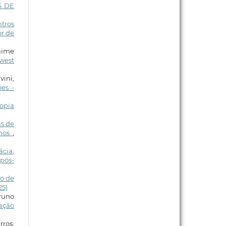
S DE
ntros
or de
Jaime
west
vini,
es -
copia
as de
unos
,
ácia,
pós-
ão de
25)
Bruno
lação
ros,