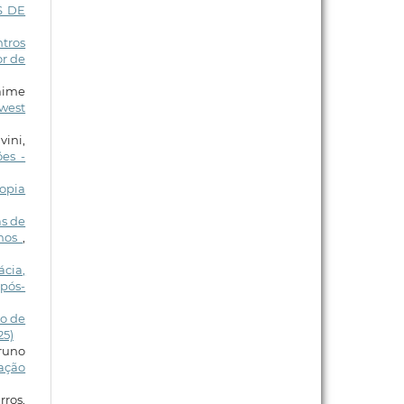
S DE
ntros
or de
Jaime
west
vini,
es -
copia
as de
unos
,
ácia,
pós-
ão de
25)
Bruno
lação
ros,