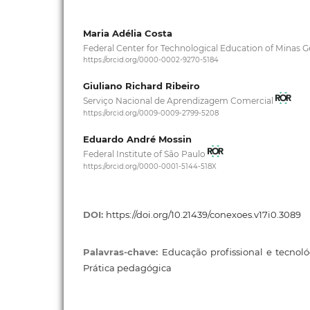
Maria Adélia Costa
Federal Center for Technological Education of Minas G
https://orcid.org/0000-0002-9270-5184
Giuliano Richard Ribeiro
Serviço Nacional de Aprendizagem Comercial
https://orcid.org/0009-0009-2799-5208
Eduardo André Mossin
Federal Institute of São Paulo
https://orcid.org/0000-0001-5144-518X
DOI:
https://doi.org/10.21439/conexoes.v17i0.3089
Palavras-chave:
Educação profissional e tecnológi
Prática pedagógica