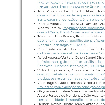
PROPAGAÇÃO DE INCERTEZAS E DA ESTA
ENSAIOS MECÂNICOS: UMA REVISÃO SISTE
Jessé Valente de Liz, Heins Hackbarth Juni
de varvito em pontes de pequeno porte e an
Santa Catarina
,
Conexões - Ciência e Tecnolo
Patricia Albuquerque da Silva, Davi José A
Alberto Jardim,
Polyplacophora (mollusca)
coast of Ceará, Brazil
,
Conexões - Ciência e Te
Jéssica da Silva Pereira, Eveline de Alenca
Gastronomia social: qualificação profis
Ciência e Tecnologia: v. 18 (2024)
Pablo Dutra da Silva, Pedro Bertemes Filh
de bioimpedância elétrica
,
Conexões - Ciênci
Rafael Augusto Ventura, Othon Daniel Olivei
química na região nordeste: análise das 
Conexões - Ciência e Tecnologia: v. 18 (2024)
Victor Hugo Pereira, Alison Martins Meur
competitividade e comportamento acadêm
graduação em contabilidade
,
Conexões - Ciê
Vitor Hugo Salviatto, Heliana Barbosa Font
um índice para avaliação da condição de pa
Glaycianne Christine Vieira dos Santos At
Araujo Furtado de Mendonça, João Vicente 
com a densidade demográfica no estado do R
Herbert Novais Onofre, Marco Antonio Pin