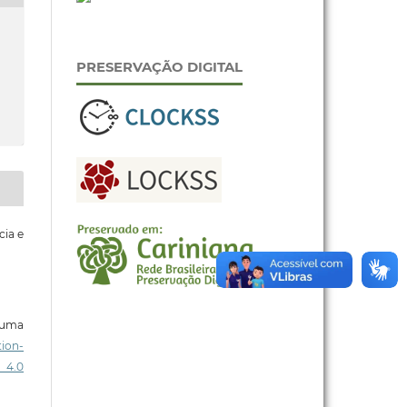
PRESERVAÇÃO DIGITAL
cia e
b uma
ion-
 4.0