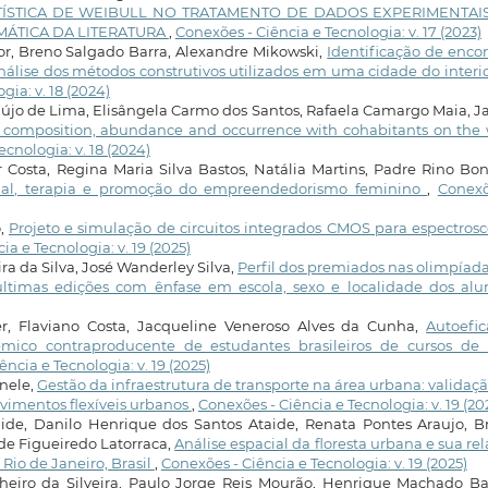
TÍSTICA DE WEIBULL NO TRATAMENTO DE DADOS EXPERIMENTAI
MÁTICA DA LITERATURA
,
Conexões - Ciência e Tecnologia: v. 17 (2023)
or, Breno Salgado Barra, Alexandre Mikowski,
Identificação de enco
álise dos métodos construtivos utilizados em uma cidade do interi
gia: v. 18 (2024)
raújo de Lima, Elisângela Carmo dos Santos, Rafaela Camargo Maia, 
: composition, abundance and occurrence with cohabitants on the 
cnologia: v. 18 (2024)
r Costa, Regina Maria Silva Bastos, Natália Martins, Padre Rino Bon
sional, terapia e promoção do empreendedorismo feminino
,
Conexõ
o,
Projeto e simulação de circuitos integrados CMOS para espectros
a e Tecnologia: v. 19 (2025)
ra da Silva, José Wanderley Silva,
Perfil dos premiados nas olimpíad
últimas edições com ênfase em escola, sexo e localidade dos al
er, Flaviano Costa, Jacqueline Veneroso Alves da Cunha,
Autoefic
ico contraproducente de estudantes brasileiros de cursos de 
ncia e Tecnologia: v. 19 (2025)
enele,
Gestão da infraestrutura de transporte na área urbana: validaç
vimentos flexíveis urbanos
,
Conexões - Ciência e Tecnologia: v. 19 (20
aide, Danilo Henrique dos Santos Ataide, Renata Pontes Araujo, 
de Figueiredo Latorraca,
Análise espacial da floresta urbana e sua re
io de Janeiro, Brasil
,
Conexões - Ciência e Tecnologia: v. 19 (2025)
heiro da Silveira, Paulo Jorge Reis Mourão, Henrique Machado Bar