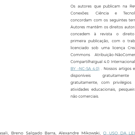
Os autores que publicam na Rev
Conexões: Ciência e Tecnol
concordam com os seguintes ter
Autores mantêm os direitos autor
concedem à revista o direit
primeira publicação, com o trab
licenciado sob uma licença Crea
Commons Atribuição-NãoComerc
CompartilhaIgual 4.0 Internaciona
BY -NC-SA 4.0)
. Nossos artigos e
disponíveis gratuitament
gratuitamente, com privilégios 
atividades educacionais, pesquei
não comerciais.
asali, Breno Salgado Barra, Alexandre Mikowski,
O USO DA LE