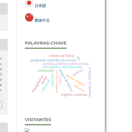
日本語
简体中文
PALAVRAS-CHAVE
ensino de física
cts.
A.
programa caminho da escola.
política pública educacional
L:
atividades experimentais
sequência didática
A
quítons
olimpíada
mostra de física.
padrões de cor
O
agroecologia
robótica
transgênicos
keras
pancs
 E
editorial
arduino
.
0
regiões costeiras
VISITANTES