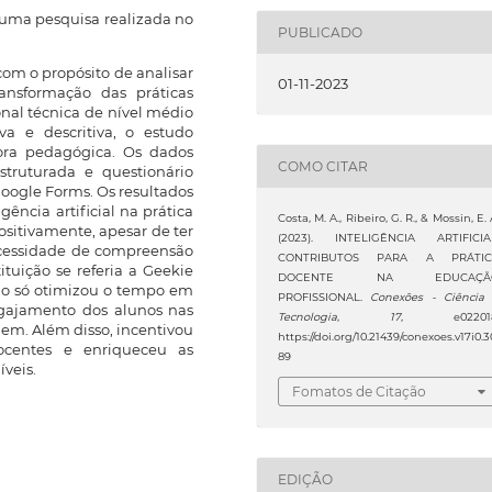
 uma pesquisa realizada no
PUBLICADO
om o propósito de analisar
01-11-2023
ransformação das práticas
nal técnica de nível médio
a e descritiva, o estudo
ora pedagógica. Os dados
COMO CITAR
struturada e questionário
Google Forms. Os resultados
ência artificial na prática
Costa, M. A., Ribeiro, G. R., & Mossin, E. 
ositivamente, apesar de ter
(2023). INTELIGÊNCIA ARTIFICIA
ecessidade de compreensão
CONTRIBUTOS PARA A PRÁTIC
tuição se referia a Geekie
DOCENTE NA EDUCAÇÃ
 não só otimizou o tempo em
PROFISSIONAL.
Conexões - Ciência
gajamento dos alunos nas
Tecnologia
,
17
, e022018
gem. Além disso, incentivou
https://doi.org/10.21439/conexoes.v17i0.3
ocentes e enriqueceu as
89
íveis.
Fomatos de Citação
EDIÇÃO