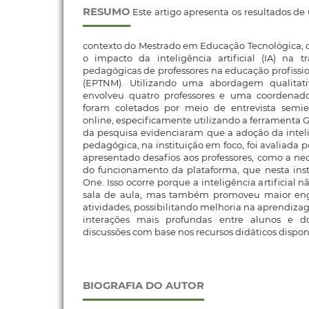
RESUMO
Este artigo apresenta os resultados de
contexto do Mestrado em Educação Tecnológica, c
o impacto da inteligência artificial (IA) na t
pedagógicas de professores na educação profissio
(EPTNM). Utilizando uma abordagem qualitativ
envolveu quatro professores e uma coordenad
foram coletados por meio de entrevista semie
online, especificamente utilizando a ferramenta 
da pesquisa evidenciaram que a adoção da intelig
pedagógica, na instituição em foco, foi avaliada p
apresentado desafios aos professores, como a n
do funcionamento da plataforma, que nesta insti
One. Isso ocorre porque a inteligência artificial
sala de aula, mas também promoveu maior en
atividades, possibilitando melhoria na aprendiza
interações mais profundas entre alunos e d
discussões com base nos recursos didáticos dispon
BIOGRAFIA DO AUTOR