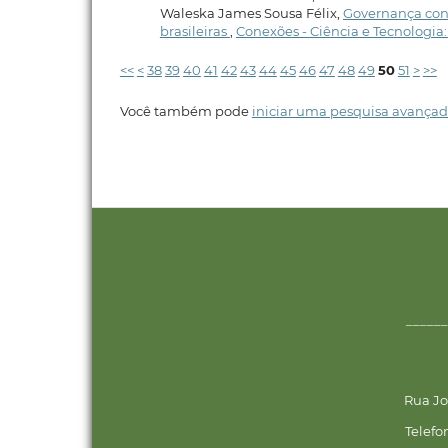
Waleska James Sousa Félix,
Governança cont
brasileiras
,
Conexões - Ciência e Tecnologia: 
<<
<
38
39
40
41
42
43
44
45
46
47
48
49
50
51
>
>>
Você também pode
iniciar uma pesquisa avançad
______
Rua Jo
Telefo