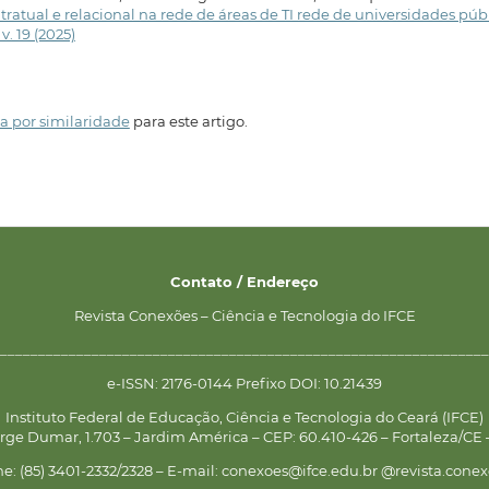
ratual e relacional na rede de áreas de TI rede de universidades púb
v. 19 (2025)
a por similaridade
para este artigo.
Contato / Endereço
Revista Conexões – Ciência e Tecnologia do IFCE
________________________________________________________________
e-ISSN: 2176-0144 Prefixo DOI: 10.21439
Instituto Federal de Educação, Ciência e Tecnologia do Ceará (IFCE)
rge Dumar, 1.703 – Jardim América – CEP: 60.410-426 – Fortaleza/CE –
ne: (85) 3401-2332/2328 – E-mail: conexoes@ifce.edu.br @revista.conex