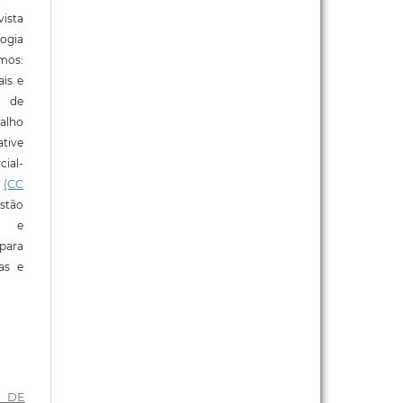
ista
ogia
mos:
ais e
o de
alho
tive
ial-
l
(CC
stão
e e
para
ras e
I DE