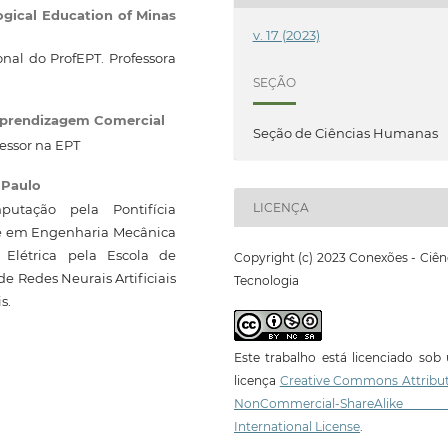
ogical Education of Minas
v. 17 (2023)
al do ProfEPT. Professora
SEÇÃO
Aprendizagem Comercial
Seção de Ciências Humanas
essor na EPT
 Paulo
LICENÇA
tação pela Pontifícia
re em Engenharia Mecânica
Elétrica pela Escola de
Copyright (c) 2023 Conexões - Ciên
e Redes Neurais Artificiais
Tecnologia
s.
Este trabalho está licenciado so
licença
Creative Commons Attribut
NonCommercial-ShareAlike
International License
.