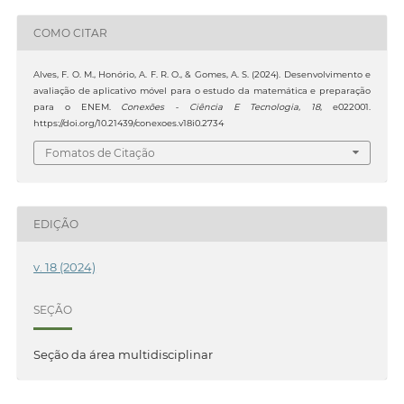
COMO CITAR
Alves, F. O. M., Honório, A. F. R. O., & Gomes, A. S. (2024). Desenvolvimento e
avaliação de aplicativo móvel para o estudo da matemática e preparação
para o ENEM.
Conexões - Ciência E Tecnologia
,
18
, e022001.
https://doi.org/10.21439/conexoes.v18i0.2734
Fomatos de Citação
EDIÇÃO
v. 18 (2024)
SEÇÃO
Seção da área multidisciplinar