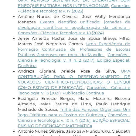
UMA REVISÃO SISTEMÁTICA DA LITERATURA COM
ENFOQUE EM TRABALHOS INTERNACIONAIS
,
Conexões
- Ciência e Tecnologia: v. 17 (2023)
Antônio Nunes de Oliveira, José Wally Mendonça
Menezes,
Evento científico unificado: jornadas de
divulgação científica e popularização da ciência
,
Conexões - Ciência e Tecnologia: v. 18 (2024)
Jefrei Almeida Rocha, José de Sousa Breves Filho,
Marcos José Negreiros Gomes,
Uma Experiência de
Formação Continuada de Professores de Escolas
Públicas Cearenses por meio do Moodle
,
Conexões -
Ciência e Tecnologia: v. 11 n. 2 (2017): Edição Especial:
Docência
Andreza Cipriani, Arleide Rosa da Silva,
UMA
CONTRIBUIÇÃO PARA O DESENVOLVIMENTO DE
VOCAÇÕES CIENTÍFICO-TECNOLÓGICAS: O LENQUI
COMO ESPAÇO DE EDUCAÇÃO
,
Conexões - Ciência e
Tecnologia: v. 15 (2021): Publicação Contínua
Eciângela Ernesto Borges, Maria Mozarina Beserra
Almeida, Isaías Batista de Lima, Paulo Henrique
Machado de Sousa,
Trilha das Funções Orgânicas: Um
Jogo Didático para o Ensino de Química
,
Conexões -
Ciência e Tecnologia: v. 10 n. 4 (2016): EDIÇÃO ESPECIAL:
ENSINO DE CIÊNCIAS E MATEMÁTICA
Antônio Nunes Oliveira, Jairo Saw Munduruku, Claudeth