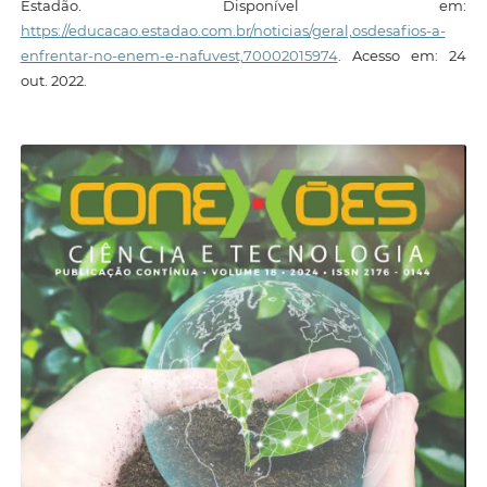
Estadão. Disponível em:
https://educacao.estadao.com.br/noticias/geral,osdesafios-a-
enfrentar-no-enem-e-nafuvest,70002015974
. Acesso em: 24
out. 2022.