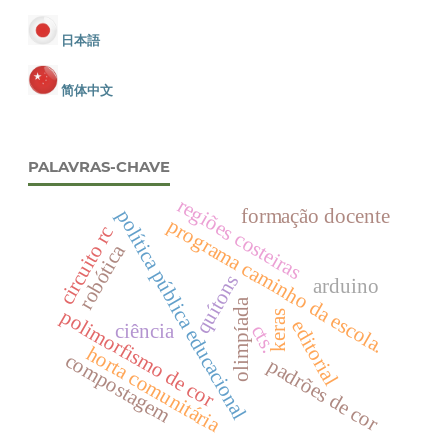
日本語
简体中文
PALAVRAS-CHAVE
regiões costeiras
formação docente
política pública educacional
programa caminho da escola.
circuito rc
robótica
quítons
arduino
olimpíada
polimorfismo de cor
keras
editorial
ciência
cts.
horta comunitária
compostagem
padrões de cor