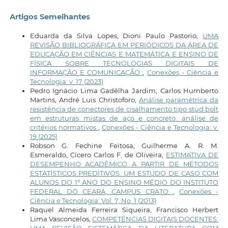
Artigos Semelhantes
Eduarda da Silva Lopes, Dioni Paulo Pastorio,
UMA
REVISÃO BIBLIOGRÁFICA EM PERIÓDICOS DA ÁREA DE
EDUCAÇÃO EM CIÊNCIAS E MATEMÁTICA E ENSINO DE
FÍSICA SOBRE TECNOLOGIAS DIGITAIS DE
INFORMAÇÃO E COMUNICAÇÃO
,
Conexões - Ciência e
Tecnologia: v. 17 (2023)
Pedro Ignácio Lima Gadêlha Jardim, Carlos Humberto
Martins, André Luis Christoforo,
Análise paramétrica da
resistência de conectores de cisalhamento tipo stud bolt
em estruturas mistas de aço e concreto: análise de
critérios normativos
,
Conexões - Ciência e Tecnologia: v.
19 (2025)
Robson G. Fechine Feitosa, Guilherme A. R. M.
Esmeraldo, Cícero Carlos F. de Oliveira,
ESTIMATIVA DE
DESEMPENHO ACADÊMICO A PARTIR DE MÉTODOS
ESTATÍSTICOS PREDITIVOS: UM ESTUDO DE CASO COM
ALUNOS DO 1º ANO DO ENSINO MÉDIO DO INSTITUTO
FEDERAL DO CEARÁ, CAMPUS CRATO
,
Conexões -
Ciência e Tecnologia: Vol. 7, No. 1 (2013)
Raquel Almeida Ferreira Siqueira, Francisco Herbert
Lima Vasconcelos,
COMPETÊNCIAS DIGITAIS DOCENTES: