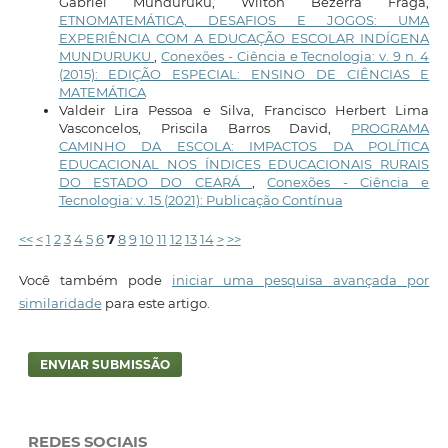
Gabriel Munduruku, Wilton Bezerra Fraga,
ETNOMATEMÁTICA, DESAFIOS E JOGOS: UMA
EXPERIÊNCIA COM A EDUCAÇÃO ESCOLAR INDÍGENA
MUNDURUKU
,
Conexões - Ciência e Tecnologia: v. 9 n. 4
(2015): EDIÇÃO ESPECIAL: ENSINO DE CIÊNCIAS E
MATEMÁTICA
Valdeir Lira Pessoa e Silva, Francisco Herbert Lima
Vasconcelos, Priscila Barros David,
PROGRAMA
CAMINHO DA ESCOLA: IMPACTOS DA POLÍTICA
EDUCACIONAL NOS ÍNDICES EDUCACIONAIS RURAIS
DO ESTADO DO CEARÁ
,
Conexões - Ciência e
Tecnologia: v. 15 (2021): Publicação Contínua
<<
<
1
2
3
4
5
6
7
8
9
10
11
12
13
14
>
>>
Você também pode
iniciar uma pesquisa avançada por
similaridade
para este artigo.
ENVIAR SUBMISSÃO
REDES SOCIAIS