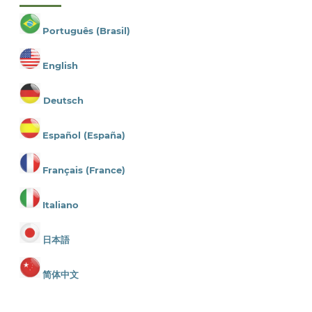
Português (Brasil)
English
Deutsch
Español (España)
Français (France)
Italiano
日本語
简体中文