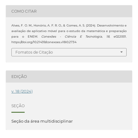
COMO CITAR
Alves, F. O. M., Honório, A. F. R. O., & Gomes, A. S. (2024). Desenvolvimento e
avaliação de aplicativo móvel para o estudo da matemática e preparação
para o ENEM.
Conexões - Ciência E Tecnologia
,
18
, e022001.
https://doi.org/10.21439/conexoes.v18i0.2734
Fomatos de Citação
EDIÇÃO
v. 18 (2024)
SEÇÃO
Seção da área multidisciplinar