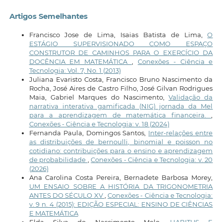
Artigos Semelhantes
Francisco Jose de Lima, Isaias Batista de Lima,
O
ESTÁGIO SUPERVISIONADO COMO ESPAÇO
CONSTRUTOR DE CAMINHOS PARA O EXERCÍCIO DA
DOCÊNCIA EM MATEMÁTICA
,
Conexões - Ciência e
Tecnologia: Vol. 7, No. 1 (2013)
Juliana Evaristo Costa, Francisco Bruno Nascimento da
Rocha, José Aires de Castro Filho, José Gilvan Rodrigues
Maia, Gabriel Marques do Nascimento,
Validação da
narrativa interativa gamificada (NIG) jornada da Mel
para a aprendizagem de matemática financeira.
,
Conexões - Ciência e Tecnologia: v. 18 (2024)
Fernanda Paula, Domingos Santos,
Inter-relações entre
as distribuições de bernoulli, binomial e poisson no
cotidiano: contribuições para o ensino e aprendizagem
de probabilidade
,
Conexões - Ciência e Tecnologia: v. 20
(2026)
Ana Carolina Costa Pereira, Bernadete Barbosa Morey,
UM ENSAIO SOBRE A HISTÓRIA DA TRIGONOMETRIA
ANTES DO SÉCULO XV
,
Conexões - Ciência e Tecnologia:
v. 9 n. 4 (2015): EDIÇÃO ESPECIAL: ENSINO DE CIÊNCIAS
E MATEMÁTICA