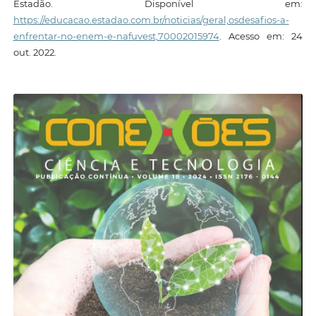
Estadão. Disponível em:
https://educacao.estadao.com.br/noticias/geral,osdesafios-a-
enfrentar-no-enem-e-nafuvest,70002015974
. Acesso em: 24
out. 2022.