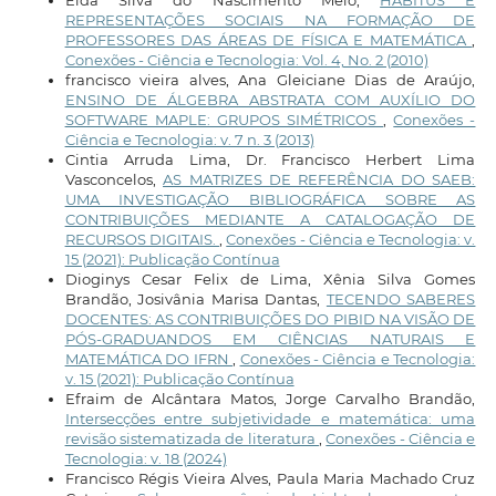
Elda Silva do Nascimento Melo,
HABITUS E
REPRESENTAÇÕES SOCIAIS NA FORMAÇÃO DE
PROFESSORES DAS ÁREAS DE FÍSICA E MATEMÁTICA
,
Conexões - Ciência e Tecnologia: Vol. 4, No. 2 (2010)
francisco vieira alves, Ana Gleiciane Dias de Araújo,
ENSINO DE ÁLGEBRA ABSTRATA COM AUXÍLIO DO
SOFTWARE MAPLE: GRUPOS SIMÉTRICOS
,
Conexões -
Ciência e Tecnologia: v. 7 n. 3 (2013)
Cintia Arruda Lima, Dr. Francisco Herbert Lima
Vasconcelos,
AS MATRIZES DE REFERÊNCIA DO SAEB:
UMA INVESTIGAÇÃO BIBLIOGRÁFICA SOBRE AS
CONTRIBUIÇÕES MEDIANTE A CATALOGAÇÃO DE
RECURSOS DIGITAIS.
,
Conexões - Ciência e Tecnologia: v.
15 (2021): Publicação Contínua
Dioginys Cesar Felix de Lima, Xênia Silva Gomes
Brandão, Josivânia Marisa Dantas,
TECENDO SABERES
DOCENTES: AS CONTRIBUIÇÕES DO PIBID NA VISÃO DE
PÓS-GRADUANDOS EM CIÊNCIAS NATURAIS E
MATEMÁTICA DO IFRN
,
Conexões - Ciência e Tecnologia:
v. 15 (2021): Publicação Contínua
Efraim de Alcântara Matos, Jorge Carvalho Brandão,
Intersecções entre subjetividade e matemática: uma
revisão sistematizada de literatura
,
Conexões - Ciência e
Tecnologia: v. 18 (2024)
Francisco Régis Vieira Alves, Paula Maria Machado Cruz