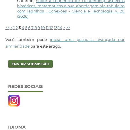
Catarino,
Sobre a sequência de Lichtenberg: aspectos
históricos, matemáticos e sua abordagem via tabuleiro
com ladrilhos
,
Conexões - Ciência e Tecnologia: v. 20
(2026)
<<
<
1
2
3
4
5
6
7
8
9
10
11
12
13
14
>
>>
Você também pode
iniciar uma pesquisa avançada por
similaridade
para este artigo.
ENVIAR SUBMISSÃO
REDES SOCIAIS
IDIOMA