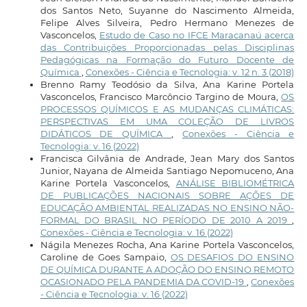
dos Santos Neto, Suyanne do Nascimento Almeida,
Felipe Alves Silveira, Pedro Hermano Menezes de
Vasconcelos,
Estudo de Caso no IFCE Maracanaú acerca
das Contribuições Proporcionadas pelas Disciplinas
Pedagógicas na Formação do Futuro Docente de
Química
,
Conexões - Ciência e Tecnologia: v. 12 n. 3 (2018)
Brenno Ramy Teodósio da Silva, Ana Karine Portela
Vasconcelos, Francisco Marcôncio Targino de Moura,
OS
PROCESSOS QUÍMICOS E AS MUDANÇAS CLIMÁTICAS:
PERSPECTIVAS EM UMA COLEÇÃO DE LIVROS
DIDÁTICOS DE QUÍMICA
,
Conexões - Ciência e
Tecnologia: v. 16 (2022)
Francisca Gilvânia de Andrade, Jean Mary dos Santos
Junior, Nayana de Almeida Santiago Nepomuceno, Ana
Karine Portela Vasconcelos,
ANÁLISE BIBLIOMÉTRICA
DE PUBLICAÇÕES NACIONAIS SOBRE AÇÕES DE
EDUCAÇÃO AMBIENTAL REALIZADAS NO ENSINO NÃO-
FORMAL DO BRASIL NO PERÍODO DE 2010 A 2019
,
Conexões - Ciência e Tecnologia: v. 16 (2022)
Nágila Menezes Rocha, Ana Karine Portela Vasconcelos,
Caroline de Goes Sampaio,
OS DESAFIOS DO ENSINO
DE QUÍMICA DURANTE A ADOÇÃO DO ENSINO REMOTO
OCASIONADO PELA PANDEMIA DA COVID-19
,
Conexões
- Ciência e Tecnologia: v. 16 (2022)