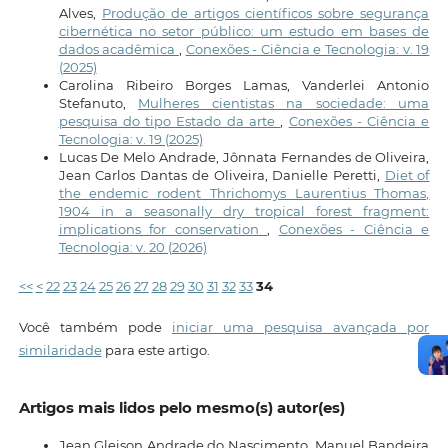
Alves,
Produção de artigos científicos sobre segurança
cibernética no setor público: um estudo em bases de
dados acadêmica
,
Conexões - Ciência e Tecnologia: v. 19
(2025)
Carolina Ribeiro Borges Lamas, Vanderlei Antonio
Stefanuto,
Mulheres cientistas na sociedade: uma
pesquisa do tipo Estado da arte
,
Conexões - Ciência e
Tecnologia: v. 19 (2025)
Lucas De Melo Andrade, Jônnata Fernandes de Oliveira,
Jean Carlos Dantas de Oliveira, Danielle Peretti,
Diet of
the endemic rodent Thrichomys Laurentius Thomas,
1904 in a seasonally dry tropical forest fragment:
implications for conservation
,
Conexões - Ciência e
Tecnologia: v. 20 (2026)
<<
<
22
23
24
25
26
27
28
29
30
31
32
33
34
Você também pode
iniciar uma pesquisa avançada por
similaridade
para este artigo.
Artigos mais lidos pelo mesmo(s) autor(es)
Jean Gleison Andrade do Nascimento, Manuel Bandeira