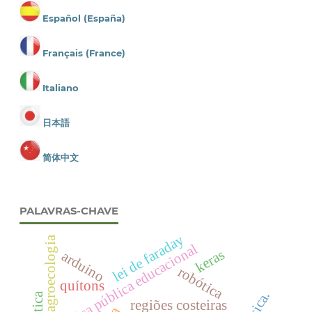
Español (España)
Français (France)
Italiano
日本語
简体中文
PALAVRAS-CHAVE
lei de faraday
agroecologia
política pública educacional
keras
arduino
robótica
quítons
regiões costeiras