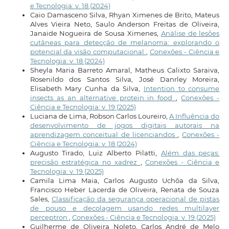
e Tecnologia: v. 18 (2024)
Caio Damasceno Silva, Rhyan Ximenes de Brito, Mateus
Alves Vieira Neto, Saulo Anderson Freitas de Oliveira,
Janaide Nogueira de Sousa Ximenes,
Análise de lesões
cutâneas para detecção de melanoma: explorando o
potencial da visão computacional
,
Conexões - Ciência e
Tecnologia: v. 18 (2024)
Sheyla Maria Barreto Amaral, Matheus Calixto Saraiva,
Rosenildo dos Santos Silva, José Danrley Moreira,
Elisabeth Mary Cunha da Silva,
Intention to consume
insects as an alternative protein in food
,
Conexões -
Ciência e Tecnologia: v. 19 (2025)
Luciana de Lima, Robson Carlos Loureiro,
A Influência do
desenvolvimento de jogos digitais autorais na
aprendizagem conceitual de licenciandos
,
Conexões -
Ciência e Tecnologia: v. 18 (2024)
Augusto Tirado, Luiz Alberto Pilatti,
Além das peças:
precisão estratégica no xadrez
,
Conexões - Ciência e
Tecnologia: v. 19 (2025)
Camila Lima Maia, Carlos Augusto Uchôa da Silva,
Francisco Heber Lacerda de Oliveira, Renata de Souza
Sales,
Classificação da segurança operacional de pistas
de pouso e decolagem usando redes multilayer
perceptron
,
Conexões - Ciência e Tecnologia: v. 19 (2025)
Guilherme de Oliveira Noleto, Carlos André de Melo