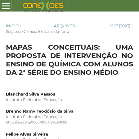
INÍCIO
/
ARQUIVOS
/
V. 17 (2023)
/
Seção de Ciência Exatas e da Terra
MAPAS CONCEITUAIS: UMA
PROPOSTA DE INTERVENÇÃO NO
ENSINO DE QUÍMICA COM ALUNOS
DA 2ª SÉRIE DO ENSINO MÉDIO
Blanchard Silva Passos
Instituto Federal de Educação
Brenno Ramy Teodósio da Silva
Instituto Federal de Educação
https://orcid.org/0000-0003-2763-9608
Felipe Alves Silveira