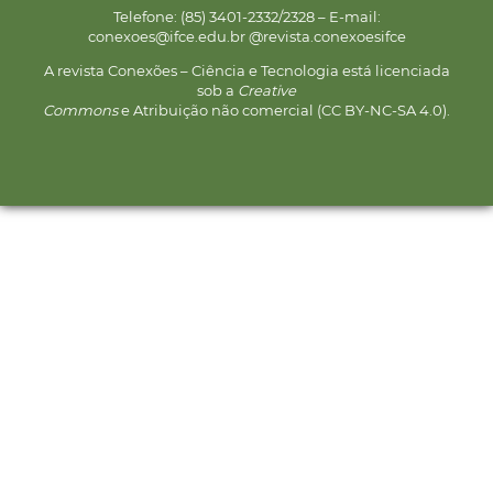
Telefone: (85) 3401-2332/2328 – E-mail:
conexoes@ifce.edu.br @revista.conexoesifce
A revista Conexões – Ciência e Tecnologia está licenciada
sob a
Creative
Commons
e Atribuição não comercial (CC BY-NC-SA 4.0).