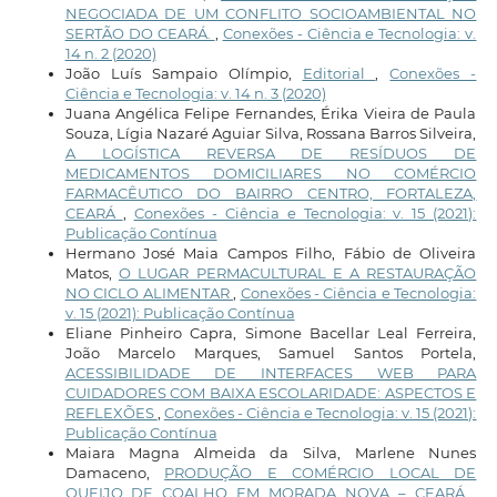
NEGOCIADA DE UM CONFLITO SOCIOAMBIENTAL NO
SERTÃO DO CEARÁ.
,
Conexões - Ciência e Tecnologia: v.
14 n. 2 (2020)
João Luís Sampaio Olímpio,
Editorial
,
Conexões -
Ciência e Tecnologia: v. 14 n. 3 (2020)
Juana Angélica Felipe Fernandes, Érika Vieira de Paula
Souza, Lígia Nazaré Aguiar Silva, Rossana Barros Silveira,
A LOGÍSTICA REVERSA DE RESÍDUOS DE
MEDICAMENTOS DOMICILIARES NO COMÉRCIO
FARMACÊUTICO DO BAIRRO CENTRO, FORTALEZA,
CEARÁ
,
Conexões - Ciência e Tecnologia: v. 15 (2021):
Publicação Contínua
Hermano José Maia Campos Filho, Fábio de Oliveira
Matos,
O LUGAR PERMACULTURAL E A RESTAURAÇÃO
NO CICLO ALIMENTAR
,
Conexões - Ciência e Tecnologia:
v. 15 (2021): Publicação Contínua
Eliane Pinheiro Capra, Simone Bacellar Leal Ferreira,
João Marcelo Marques, Samuel Santos Portela,
ACESSIBILIDADE DE INTERFACES WEB PARA
CUIDADORES COM BAIXA ESCOLARIDADE: ASPECTOS E
REFLEXÕES
,
Conexões - Ciência e Tecnologia: v. 15 (2021):
Publicação Contínua
Maiara Magna Almeida da Silva, Marlene Nunes
Damaceno,
PRODUÇÃO E COMÉRCIO LOCAL DE
QUEIJO DE COALHO EM MORADA NOVA – CEARÁ
,