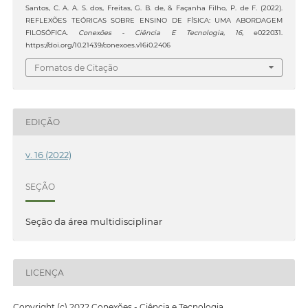
Santos, C. A. A. S. dos, Freitas, G. B. de, & Façanha Filho, P. de F. (2022).
REFLEXÕES TEÓRICAS SOBRE ENSINO DE FÍSICA: UMA ABORDAGEM
FILOSÓFICA.
Conexões - Ciência E Tecnologia
,
16
, e022031.
https://doi.org/10.21439/conexoes.v16i0.2406
Fomatos de Citação
EDIÇÃO
v. 16 (2022)
SEÇÃO
Seção da área multidisciplinar
LICENÇA
Copyright (c) 2022 Conexões - Ciência e Tecnologia