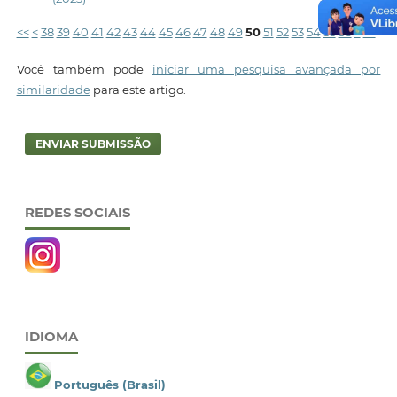
<<
<
38
39
40
41
42
43
44
45
46
47
48
49
50
51
52
53
54
55
56
>
>>
Você também pode
iniciar uma pesquisa avançada por
similaridade
para este artigo.
ENVIAR SUBMISSÃO
REDES SOCIAIS
IDIOMA
Português (Brasil)