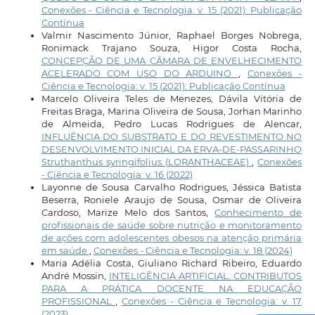
Conexões - Ciência e Tecnologia: v. 15 (2021): Publicação
Contínua
Valmir Nascimento Júnior, Raphael Borges Nobrega,
Ronimack Trajano Souza, Higor Costa Rocha,
CONCEPÇÃO DE UMA CÂMARA DE ENVELHECIMENTO
ACELERADO COM USO DO ARDUINO
,
Conexões -
Ciência e Tecnologia: v. 15 (2021): Publicação Contínua
Marcelo Oliveira Teles de Menezes, Dávila Vitória de
Freitas Braga, Marina Oliveira de Sousa, Jorhan Marinho
de Almeida, Pedro Lucas Rodrigues de Alencar,
INFLUÊNCIA DO SUBSTRATO E DO REVESTIMENTO NO
DESENVOLVIMENTO INICIAL DA ERVA-DE-PASSARINHO
Struthanthus syringifolius (LORANTHACEAE)
,
Conexões
- Ciência e Tecnologia: v. 16 (2022)
Layonne de Sousa Carvalho Rodrigues, Jéssica Batista
Beserra, Roniele Araujo de Sousa, Osmar de Oliveira
Cardoso, Marize Melo dos Santos,
Conhecimento de
profissionais de saúde sobre nutrição e monitoramento
de ações com adolescentes obesos na atenção primária
em saúde
,
Conexões - Ciência e Tecnologia: v. 18 (2024)
Maria Adélia Costa, Giuliano Richard Ribeiro, Eduardo
André Mossin,
INTELIGÊNCIA ARTIFICIAL: CONTRIBUTOS
PARA A PRÁTICA DOCENTE NA EDUCAÇÃO
PROFISSIONAL
,
Conexões - Ciência e Tecnologia: v. 17
(2023)