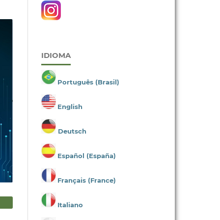
IDIOMA
Português (Brasil)
English
Deutsch
Español (España)
Français (France)
Italiano