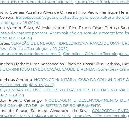
 contábeis em mercados internacionais
,
Conexões - Ciência e Tecnol
ório Guênes, Abrahão Alves de Oliveira Filho, Pedro Henrique Hen
Correia,
Etnoespécies vegetais utilizadas pelo povo xukuru do or
cnologia: v. 18 (2024)
ia Marinho Silva, Waleska Martins Eloi, Bruno César Barroso Sal
tiva do corante ponceau 4r em solução aquosa via processo foto-f
ogia: v. 19 (2025)
ortes,
GERAÇÃO DE ENERGIA HIDRELÉTRICA ATRAVÉS DE UMA TUR
es - Ciência e Tecnologia: v. 16 (2022)
conhecemos de todos o cosmos?
,
Conexões - Ciência e Tecnologia: v. 
cisco Herbert Lima Vasconcelos, Tiago da Costa Silva Barbosa, Na
SIL CARINHOSO NA EDUCAÇÃO, SAÚDE E RENDA
,
Conexões - Ciên
e Matos Cordeiro,
HORTA COMUNITÁRIA: CASO DA COMUNIDADE 
ncia e Tecnologia: v. 16 (2022)
EQUÊNCIAS DO USO EXCESSIVO DAS REDES DIGITAIS NO VAL
: v. 16 (2022)
ictor Ribeiro Camargo,
MODELAGEM E DESENVOLVIMENTO DE 
ENSIONAMENTO DE UM SISTEMA DE BOMBEAMENTO
ares de Sousa, Saionara Alexandre da Silva,
COMPORTAMENTO
RATADOS EM SISTEMAS ANAERÓBIOS
,
Conexões - Ciência e Tecnologi