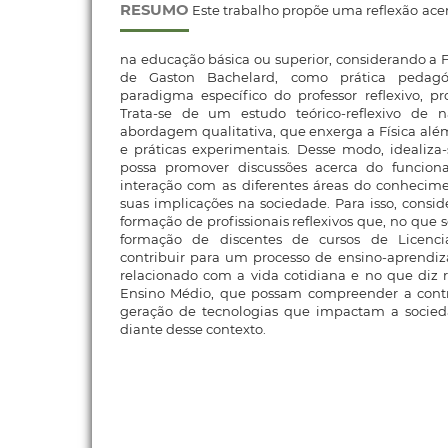
RESUMO
Este trabalho propõe uma reflexão acerc
na educação básica ou superior, considerando a Fi
de Gaston Bachelard, como prática pedagó
paradigma específico do professor reflexivo, p
Trata-se de um estudo teórico-reflexivo de n
abordagem qualitativa, que enxerga a Física além
e práticas experimentais. Desse modo, idealiza
possa promover discussões acerca do funcio
interação com as diferentes áreas do conheci
suas implicações na sociedade. Para isso, consid
formação de profissionais reflexivos que, no que 
formação de discentes de cursos de Licenci
contribuir para um processo de ensino-aprendi
relacionado com a vida cotidiana e no que diz 
Ensino Médio, que possam compreender a contr
geração de tecnologias que impactam a socied
diante desse contexto.