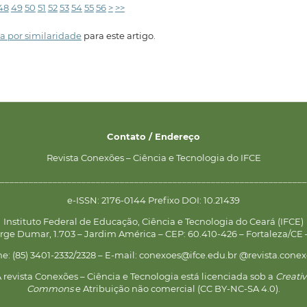
48
49
50
51
52
53
54
55
56
>
>>
a por similaridade
para este artigo.
Contato / Endereço
Revista Conexões – Ciência e Tecnologia do IFCE
________________________________________________________________
e-ISSN: 2176-0144 Prefixo DOI: 10.21439
Instituto Federal de Educação, Ciência e Tecnologia do Ceará (IFCE)
rge Dumar, 1.703 – Jardim América – CEP: 60.410-426 – Fortaleza/CE –
ne: (85) 3401-2332/2328 – E-mail: conexoes@ifce.edu.br @revista.conex
 revista Conexões – Ciência e Tecnologia está licenciada sob a
Creati
Commons
e Atribuição não comercial (CC BY-NC-SA 4.0).