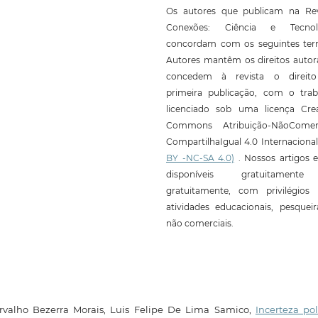
Os autores que publicam na Rev
Conexões: Ciência e Tecnol
concordam com os seguintes ter
Autores mantêm os direitos autor
concedem à revista o direit
primeira publicação, com o trab
licenciado sob uma licença Crea
Commons Atribuição-NãoComerc
CompartilhaIgual 4.0 Internaciona
BY -NC-SA 4.0)
. Nossos artigos e
disponíveis gratuitament
gratuitamente, com privilégios 
atividades educacionais, pesquei
não comerciais.
rvalho Bezerra Morais, Luis Felipe De Lima Samico,
Incerteza pol