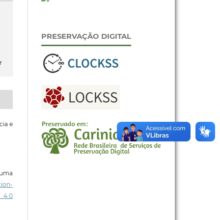
PRESERVAÇÃO DIGITAL
r
cia e
b uma
ion-
 4.0