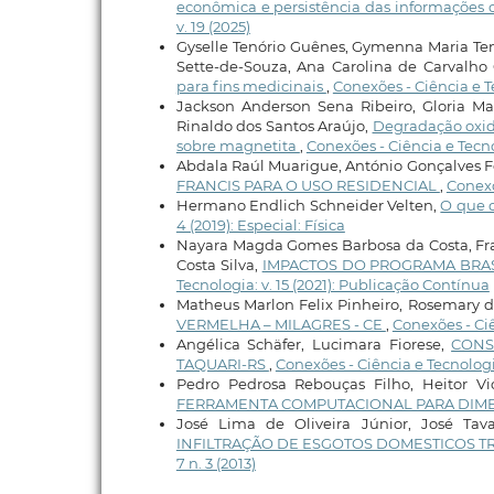
econômica e persistência das informações
v. 19 (2025)
Gyselle Tenório Guênes, Gymenna Maria Ten
Sette-de-Souza, Ana Carolina de Carvalho 
para fins medicinais
,
Conexões - Ciência e Te
Jackson Anderson Sena Ribeiro, Gloria Mar
Rinaldo dos Santos Araújo,
Degradação oxida
sobre magnetita
,
Conexões - Ciência e Tecnol
Abdala Raúl Muarigue, António Gonçalves F
FRANCIS PARA O USO RESIDENCIAL
,
Conexõ
Hermano Endlich Schneider Velten,
O que 
4 (2019): Especial: Física
Nayara Magda Gomes Barbosa da Costa, Fran
Costa Silva,
IMPACTOS DO PROGRAMA BRA
Tecnologia: v. 15 (2021): Publicação Contínua
Matheus Marlon Felix Pinheiro, Rosemary d
VERMELHA – MILAGRES - CE
,
Conexões - Ciê
Angélica Schäfer, Lucimara Fiorese,
CONS
TAQUARI-RS
,
Conexões - Ciência e Tecnologia
Pedro Pedrosa Rebouças Filho, Heitor V
FERRAMENTA COMPUTACIONAL PARA DIM
José Lima de Oliveira Júnior, José Tav
INFILTRAÇÃO DE ESGOTOS DOMESTICOS T
7 n. 3 (2013)