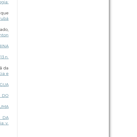
ogia:
rique
orubá
gado,
enton
BINA
13 n.
tã da
cia e
ÁGUA
E DO
UMA
 DA
a: v.