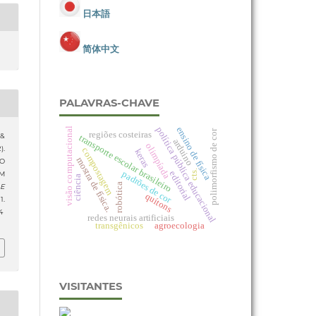
日本語
简体中文
PALAVRAS-CHAVE
política pública educacional
ensino de física
visão computacional
polimorfismo de cor
regiões costeiras
 &
transporte escolar brasileiro
arduino
olimpíada
).
compostagem
keras
mostra de física.
NO
cts.
padrões de cor
editorial
M
ciência
robótica
 E
quítons
.
4
redes neurais artificiais
transgênicos
agroecologia
VISITANTES