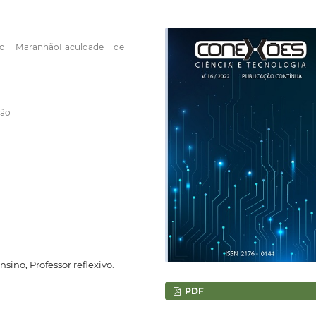
do MaranhãoFaculdade de
hão
nsino, Professor reflexivo.
PDF