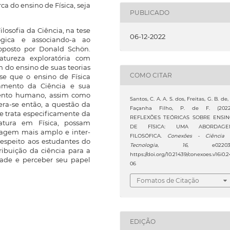
a do ensino de Física, seja
PUBLICADO
losofia da Ciência, na tese
06-12-2022
gica e associando-a ao
roposto por Donald Schön.
atureza exploratória com
 do ensino de suas teorias
COMO CITAR
-se que o ensino de Física
namento da Ciência e sua
mento humano, assim como
Santos, C. A. A. S. dos, Freitas, G. B. de,
era-se então, a questão da
Façanha Filho, P. de F. (2022
se trata especificamente da
REFLEXÕES TEÓRICAS SOBRE ENSI
atura em Física, possam
DE FÍSICA: UMA ABORDAGE
zagem mais amplo e inter-
FILOSÓFICA.
Conexões - Ciência
respeito aos estudantes do
Tecnologia
,
16
, e022031
ibuição da ciência para a
https://doi.org/10.21439/conexoes.v16i0.2
ade e perceber seu papel
06
Fomatos de Citação
EDIÇÃO