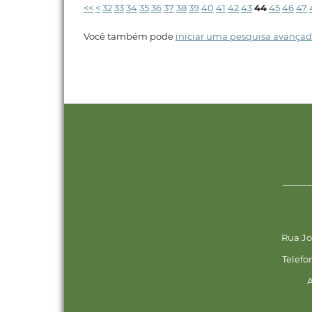
<<
<
32
33
34
35
36
37
38
39
40
41
42
43
44
45
46
47
Você também pode
iniciar uma pesquisa avançad
______
Rua Jo
Telefo
A