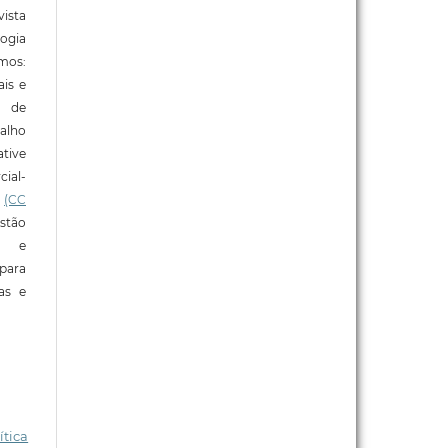
ista
ogia
mos:
ais e
o de
alho
tive
ial-
l
(CC
stão
e e
para
ras e
ítica