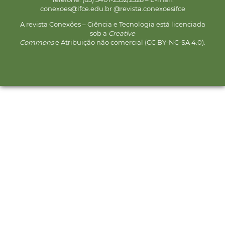
conexoes@ifce.edu.br @revista.conexoesifce
A revista Conexões – Ciência e Tecnologia está licenciada
sob a
Creative
Commons
e Atribuição não comercial (CC BY-NC-SA 4.0).