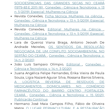
SOCIOESPACIAIS DAS GRANDES SECAS NO CEARÁ
(1979-83 E 2011-16)
,
Conexões - Ciência e Tecnologia: v. 13
n. 5 (2019): Especial: Mulheres na Ciência
Revista Conexões,
Ficha técnica Mulheres na ciência
,
Conexões - Ciência e Tecnologia: v. 13 n. 5 (2019): Especial:
Mulheres na Ciência
Revista Conexões,
Editorial Mulheres na Ciência
,
Conexões - Ciência e Tecnologia: v. 13 n. 5 (2019): Especial:
Mulheres na Ciência
Lara de Queiroz Viana Braga, Antonio Jeovah De
Andrade Meireles,
OS SENTIDOS DA RESOLUÇÃO
NEGOCIADA DE UM CONFLITO SOCIOAMBIENTAL NO
SERTÃO DO CEARÁ.
,
Conexões - Ciência e Tecnologia: v.
14 n. 2 (2020)
João Luís Sampaio Olímpio,
Editorial
,
Conexões -
Ciência e Tecnologia: v. 14 n. 3 (2020)
Juana Angélica Felipe Fernandes, Érika Vieira de Paula
Souza, Lígia Nazaré Aguiar Silva, Rossana Barros Silveira,
A LOGÍSTICA REVERSA DE RESÍDUOS DE
MEDICAMENTOS DOMICILIARES NO COMÉRCIO
FARMACÊUTICO DO BAIRRO CENTRO, FORTALEZA,
CEARÁ
,
Conexões - Ciência e Tecnologia: v. 15 (2021):
Publicação Contínua
Hermano José Maia Campos Filho, Fábio de Oliveira
Matos,
O LUGAR PERMACULTURAL E A RESTAURAÇÃO