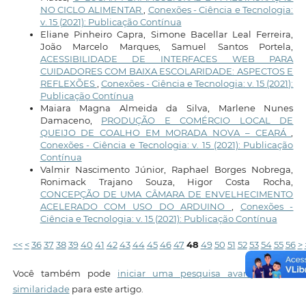
NO CICLO ALIMENTAR
,
Conexões - Ciência e Tecnologia:
v. 15 (2021): Publicação Contínua
Eliane Pinheiro Capra, Simone Bacellar Leal Ferreira,
João Marcelo Marques, Samuel Santos Portela,
ACESSIBILIDADE DE INTERFACES WEB PARA
CUIDADORES COM BAIXA ESCOLARIDADE: ASPECTOS E
REFLEXÕES
,
Conexões - Ciência e Tecnologia: v. 15 (2021):
Publicação Contínua
Maiara Magna Almeida da Silva, Marlene Nunes
Damaceno,
PRODUÇÃO E COMÉRCIO LOCAL DE
QUEIJO DE COALHO EM MORADA NOVA – CEARÁ
,
Conexões - Ciência e Tecnologia: v. 15 (2021): Publicação
Contínua
Valmir Nascimento Júnior, Raphael Borges Nobrega,
Ronimack Trajano Souza, Higor Costa Rocha,
CONCEPÇÃO DE UMA CÂMARA DE ENVELHECIMENTO
ACELERADO COM USO DO ARDUINO
,
Conexões -
Ciência e Tecnologia: v. 15 (2021): Publicação Contínua
<<
<
36
37
38
39
40
41
42
43
44
45
46
47
48
49
50
51
52
53
54
55
56
>
Você também pode
iniciar uma pesquisa avançada por
similaridade
para este artigo.