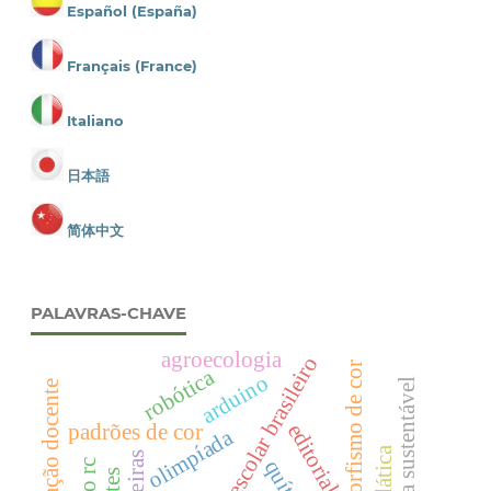
Español (España)
Français (France)
Italiano
日本語
简体中文
PALAVRAS-CHAVE
agroecologia
transporte escolar brasileiro
polimorfismo de cor
robótica
arduino
agroecologia sustentável
formação docente
editorial
padrões de cor
olimpíada