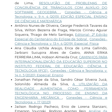
de Lima,
RESOLUÇÃO DE PROBLEMAS DE
CONGRUÊNCIA DE TRIÂNGULOS COM AUXÍLIO DO
SOFTWARE GEOGEBRA
,
Conexões - Ciência e
Tecnologia: v. 9 n. 4 (2015): EDIÇÃO ESPECIAL: ENSINO
DE CIÊNCIAS E MATEMÁTICA
Antônio Nunes de Oliveira, George Frederick Tavares da
Silva, Wilton Bezerra de Fraga, Marcos Cirineu Aguiar
Siqueira, Thiago de Melo Santiago,
Editorial- 2ª Edição
Especial do Centenário do Eclipse de Sobral
,
Conexões -
Ciência e Tecnologia: v. 13 n. 4 (2019): Especial: Física
Ana Cláudia Uchôa Araújo, Erica de Lima Gallindo,
Jarbiani Sucupira Alves de Castro, ANNA ERIKA
FERREIRA LIMA, Hobson Almeida Cruz,
CAMINHOS PARA
INTERNACIONALIZAÇÃO DA EDUCAÇÃO SUPERIOR NO
INSTITUTO FEDERAL DE EDUCAÇÃO, CIÊNCIA E
TECNOLOGIA (IFCE)
,
Conexões - Ciência e Tecnologia: v.
14 n. 5 (2020): Especial: Ensino
Jonathan Felipe da Silva, Sandro César Silveira Jucá,
Solonildo Almeida da Silva,
A UTILIZAÇÃO DA
REALIDADE AUMENTADA COMO FERRAMENTA
TECNOLÓGICA NO PROCESSO DE ENSINO DA
ENGENHARIA MECÂNICA
,
Conexões - Ciência e
Tecnologia: v. 17 (2023)
Jailson Rodrigo Pacheco, Enio de Lorena Stanzani,
Emerson Joucoski, Rodrigo Arantes Reis,
Análise da