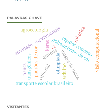
PALAVRAS-CHAVE
robótica
atividades experimentais
agroecologia
visão computacional
regiões costeiras
polimorfismo de cor
keras
cts.
padrões de cor
quítons
mostra de física.
olimpíada
transgênicos
editorial
arduino
pancs
transporte escolar brasileiro
VISITANTES