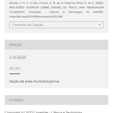
Santos, C. A. A. S. dos, Freitas, G. B. de, & Façanha Filho, P. de F. (2022).
REFLEXÕES TEÓRICAS SOBRE ENSINO DE FÍSICA: UMA ABORDAGEM
FILOSÓFICA.
Conexões - Ciência E Tecnologia
,
16
, e022031.
https://doi.org/10.21439/conexoes.v16i0.2406
Fomatos de Citação
EDIÇÃO
v. 16 (2022)
SEÇÃO
Seção da área multidisciplinar
LICENÇA
Copyright (c) 2022 Conexões - Ciência e Tecnologia