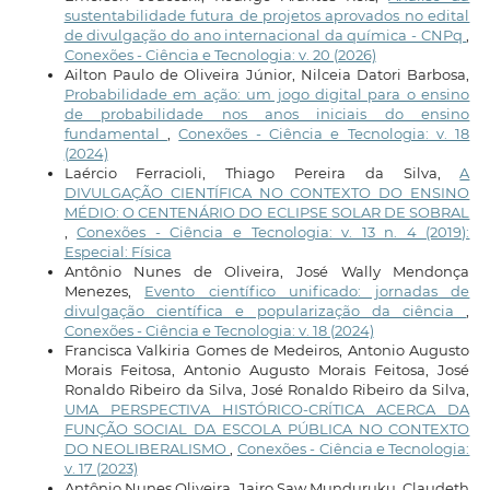
sustentabilidade futura de projetos aprovados no edital
de divulgação do ano internacional da química - CNPq
,
Conexões - Ciência e Tecnologia: v. 20 (2026)
Ailton Paulo de Oliveira Júnior, Nilceia Datori Barbosa,
Probabilidade em ação: um jogo digital para o ensino
de probabilidade nos anos iniciais do ensino
fundamental
,
Conexões - Ciência e Tecnologia: v. 18
(2024)
Laércio Ferracioli, Thiago Pereira da Silva,
A
DIVULGAÇÃO CIENTÍFICA NO CONTEXTO DO ENSINO
MÉDIO: O CENTENÁRIO DO ECLIPSE SOLAR DE SOBRAL
,
Conexões - Ciência e Tecnologia: v. 13 n. 4 (2019):
Especial: Física
Antônio Nunes de Oliveira, José Wally Mendonça
Menezes,
Evento científico unificado: jornadas de
divulgação científica e popularização da ciência
,
Conexões - Ciência e Tecnologia: v. 18 (2024)
Francisca Valkiria Gomes de Medeiros, Antonio Augusto
Morais Feitosa, Antonio Augusto Morais Feitosa, José
Ronaldo Ribeiro da Silva, José Ronaldo Ribeiro da Silva,
UMA PERSPECTIVA HISTÓRICO-CRÍTICA ACERCA DA
FUNÇÃO SOCIAL DA ESCOLA PÚBLICA NO CONTEXTO
DO NEOLIBERALISMO
,
Conexões - Ciência e Tecnologia:
v. 17 (2023)
Antônio Nunes Oliveira, Jairo Saw Munduruku, Claudeth