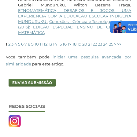
Gabriel Munduruku, Wilton Bezerra Fraga,
ETNOMATEMÁTICA, DESAFIOS E JOGOS: UMA
EXPERIÊNCIA COM A EDUCAÇÃO ESCOLAR INDÍGENA
MUNDURUKU
,
Conexões - Ciência e Tecnologia: v. 9 n. 4
(2015): EDIÇÃO ESPECIAL: ENSINO DE CIÊNCIAS E
MATEMÁTICA
1
2
3
4
5
6
7
8
9
10
11
12
13
14
15
16
17
18
19
20
21
22
23
24
25
>
>>
Você também pode
iniciar uma pesquisa avançada por
similaridade
para este artigo.
ENVIAR SUBMISSÃO
REDES SOCIAIS