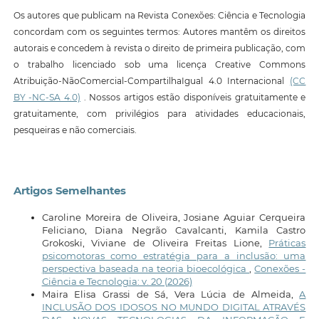
Os autores que publicam na Revista Conexões: Ciência e Tecnologia
concordam com os seguintes termos: Autores mantêm os direitos
autorais e concedem à revista o direito de primeira publicação, com
o trabalho licenciado sob uma licença Creative Commons
Atribuição-NãoComercial-CompartilhaIgual 4.0 Internacional
(CC
BY -NC-SA 4.0)
. Nossos artigos estão disponíveis gratuitamente e
gratuitamente, com privilégios para atividades educacionais,
pesqueiras e não comerciais.
Artigos Semelhantes
Caroline Moreira de Oliveira, Josiane Aguiar Cerqueira
Feliciano, Diana Negrão Cavalcanti, Kamila Castro
Grokoski, Viviane de Oliveira Freitas Lione,
Práticas
psicomotoras como estratégia para a inclusão: uma
perspectiva baseada na teoria bioecológica
,
Conexões -
Ciência e Tecnologia: v. 20 (2026)
Maira Elisa Grassi de Sá, Vera Lúcia de Almeida,
A
INCLUSÃO DOS IDOSOS NO MUNDO DIGITAL ATRAVÉS