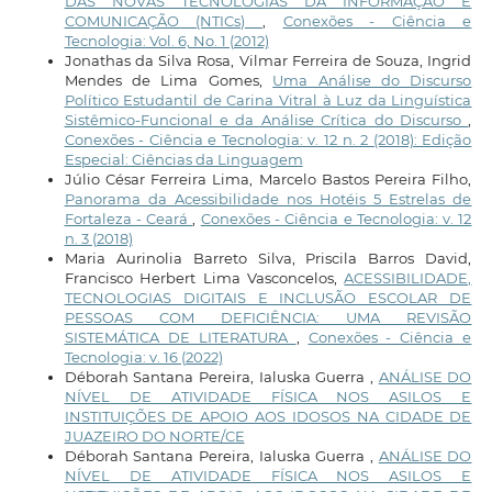
DAS NOVAS TECNOLOGIAS DA INFORMAÇÃO E
COMUNICAÇÃO (NTICs)
,
Conexões - Ciência e
Tecnologia: Vol. 6, No. 1 (2012)
Jonathas da Silva Rosa, Vilmar Ferreira de Souza, Ingrid
Mendes de Lima Gomes,
Uma Análise do Discurso
Político Estudantil de Carina Vitral à Luz da Linguística
Sistêmico-Funcional e da Análise Crítica do Discurso
,
Conexões - Ciência e Tecnologia: v. 12 n. 2 (2018): Edição
Especial: Ciências da Linguagem
Júlio César Ferreira Lima, Marcelo Bastos Pereira Filho,
Panorama da Acessibilidade nos Hotéis 5 Estrelas de
Fortaleza - Ceará
,
Conexões - Ciência e Tecnologia: v. 12
n. 3 (2018)
Maria Aurinolia Barreto Silva, Priscila Barros David,
Francisco Herbert Lima Vasconcelos,
ACESSIBILIDADE,
TECNOLOGIAS DIGITAIS E INCLUSÃO ESCOLAR DE
PESSOAS COM DEFICIÊNCIA: UMA REVISÃO
SISTEMÁTICA DE LITERATURA
,
Conexões - Ciência e
Tecnologia: v. 16 (2022)
Déborah Santana Pereira, Ialuska Guerra ,
ANÁLISE DO
NÍVEL DE ATIVIDADE FÍSICA NOS ASILOS E
INSTITUIÇÕES DE APOIO AOS IDOSOS NA CIDADE DE
JUAZEIRO DO NORTE/CE
Déborah Santana Pereira, Ialuska Guerra ,
ANÁLISE DO
NÍVEL DE ATIVIDADE FÍSICA NOS ASILOS E