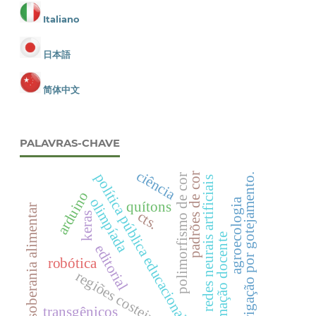
Italiano
日本語
简体中文
PALAVRAS-CHAVE
ciência
política pública educacional
padrões de cor
irrigação por gotejamento.
polimorfismo de cor
redes neurais artificiais
arduino
olimpíada
agroecologia
quítons
soberania alimentar
cts.
keras
formação docente
editorial
robótica
regiões costeiras
transgênicos