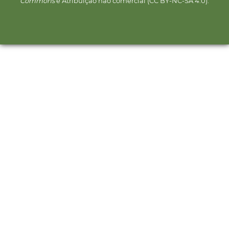
Commons
e Atribuição não comercial (CC BY-NC-SA 4.0).