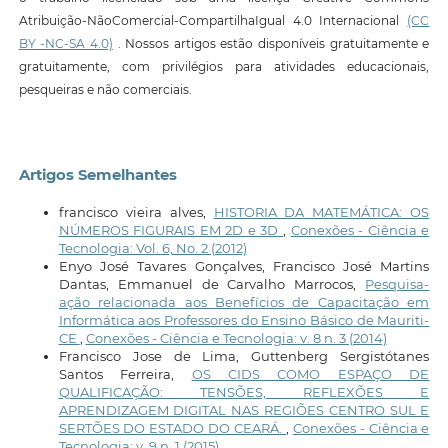
Atribuição-NãoComercial-CompartilhaIgual 4.0 Internacional
(CC
BY -NC-SA 4.0)
. Nossos artigos estão disponíveis gratuitamente e
gratuitamente, com privilégios para atividades educacionais,
pesqueiras e não comerciais.
Artigos Semelhantes
francisco vieira alves,
HISTORIA DA MATEMÁTICA: OS
NÚMEROS FIGURAIS EM 2D e 3D
,
Conexões - Ciência e
Tecnologia: Vol. 6, No. 2 (2012)
Enyo José Tavares Gonçalves, Francisco José Martins
Dantas, Emmanuel de Carvalho Marrocos,
Pesquisa-
ação relacionada aos Benefícios de Capacitação em
Informática aos Professores do Ensino Básico de Mauriti-
CE
,
Conexões - Ciência e Tecnologia: v. 8 n. 3 (2014)
Francisco Jose de Lima, Guttenberg Sergistótanes
Santos Ferreira,
OS CIDS COMO ESPAÇO DE
QUALIFICAÇÃO: TENSÕES, REFLEXÕES E
APRENDIZAGEM DIGITAL NAS REGIÕES CENTRO SUL E
SERTÕES DO ESTADO DO CEARÁ.
,
Conexões - Ciência e
Tecnologia: v. 9 n. 1 (2015)