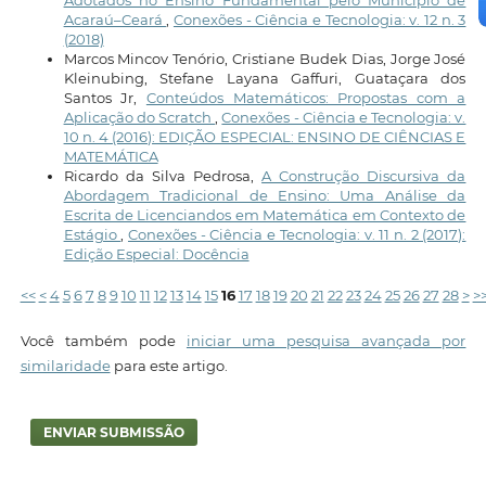
Acaraú–Ceará
,
Conexões - Ciência e Tecnologia: v. 12 n. 3
(2018)
Marcos Mincov Tenório, Cristiane Budek Dias, Jorge José
Kleinubing, Stefane Layana Gaffuri, Guataçara dos
Santos Jr,
Conteúdos Matemáticos: Propostas com a
Aplicação do Scratch
,
Conexões - Ciência e Tecnologia: v.
10 n. 4 (2016): EDIÇÃO ESPECIAL: ENSINO DE CIÊNCIAS E
MATEMÁTICA
Ricardo da Silva Pedrosa,
A Construção Discursiva da
Abordagem Tradicional de Ensino: Uma Análise da
Escrita de Licenciandos em Matemática em Contexto de
Estágio
,
Conexões - Ciência e Tecnologia: v. 11 n. 2 (2017):
Edição Especial: Docência
<<
<
4
5
6
7
8
9
10
11
12
13
14
15
16
17
18
19
20
21
22
23
24
25
26
27
28
>
>
Você também pode
iniciar uma pesquisa avançada por
similaridade
para este artigo.
ENVIAR SUBMISSÃO