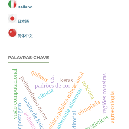
Italiano
日本語
简体中文
PALAVRAS-CHAVE
quítons
visão computacional
política pública educacional
regiões costeiras
polimorfismo de cor
cts.
keras
robótica
padrões de cor
ciência
soberania alimentar
agroecologia
mostra de física.
olimpíada
compostagem
editorial
arduino
transgênicos