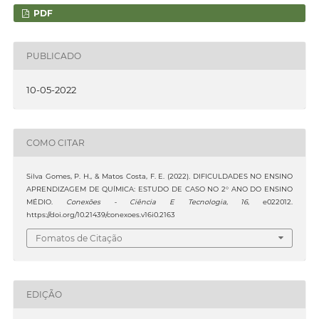
PDF
PUBLICADO
10-05-2022
COMO CITAR
Silva Gomes, P. H., & Matos Costa, F. E. (2022). DIFICULDADES NO ENSINO
APRENDIZAGEM DE QUÍMICA: ESTUDO DE CASO NO 2° ANO DO ENSINO
MÉDIO.
Conexões - Ciência E Tecnologia
,
16
, e022012.
https://doi.org/10.21439/conexoes.v16i0.2163
Fomatos de Citação
EDIÇÃO