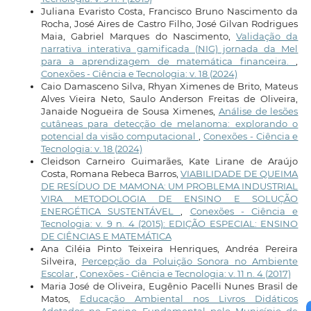
Juliana Evaristo Costa, Francisco Bruno Nascimento da
Rocha, José Aires de Castro Filho, José Gilvan Rodrigues
Maia, Gabriel Marques do Nascimento,
Validação da
narrativa interativa gamificada (NIG) jornada da Mel
para a aprendizagem de matemática financeira.
,
Conexões - Ciência e Tecnologia: v. 18 (2024)
Caio Damasceno Silva, Rhyan Ximenes de Brito, Mateus
Alves Vieira Neto, Saulo Anderson Freitas de Oliveira,
Janaide Nogueira de Sousa Ximenes,
Análise de lesões
cutâneas para detecção de melanoma: explorando o
potencial da visão computacional
,
Conexões - Ciência e
Tecnologia: v. 18 (2024)
Cleidson Carneiro Guimarães, Kate Lirane de Araújo
Costa, Romana Rebeca Barros,
VIABILIDADE DE QUEIMA
DE RESÍDUO DE MAMONA: UM PROBLEMA INDUSTRIAL
VIRA METODOLOGIA DE ENSINO E SOLUÇÃO
ENERGÉTICA SUSTENTÁVEL
,
Conexões - Ciência e
Tecnologia: v. 9 n. 4 (2015): EDIÇÃO ESPECIAL: ENSINO
DE CIÊNCIAS E MATEMÁTICA
Ana Ciléia Pinto Teixeira Henriques, Andréa Pereira
Silveira,
Percepção da Poluição Sonora no Ambiente
Escolar
,
Conexões - Ciência e Tecnologia: v. 11 n. 4 (2017)
Maria José de Oliveira, Eugênio Pacelli Nunes Brasil de
Matos,
Educação Ambiental nos Livros Didáticos
Adotados no Ensino Fundamental pelo Município de