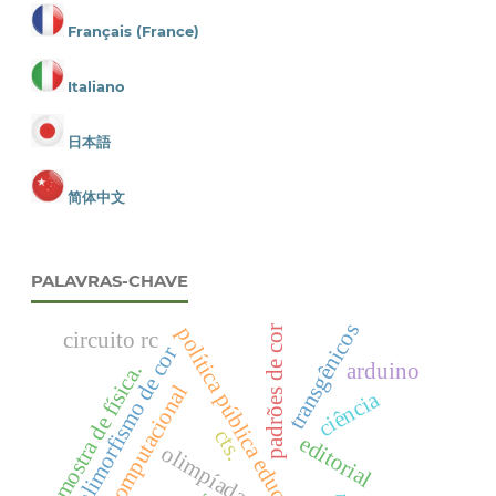
Français (France)
Italiano
日本語
简体中文
PALAVRAS-CHAVE
transgênicos
política pública educacional
padrões de cor
circuito rc
polimorfismo de cor
arduino
mostra de física.
visão computacional
ciência
cts.
editorial
olimpíada