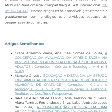
Atribuição-NãoComercial-CompartilhaIgual 4.0 Internacional
(CC
BY -NC-SA 4.0)
. Nossos artigos estão disponíveis gratuitamente e
gratuitamente, com privilégios para atividades educacionais,
pesqueiras e não comerciais.
Artigos Semelhantes
Grace Anselmo Viana, Ana Cléa Gomes de Sousa,
A
CONCEPÇÃO DA AVALIAÇÃO DA APRENDIZAGEM NA
PERSPECTIVA DO ALUNO DA EDUCAÇÃO DE JOVENS E
ADULTOS
,
Conexões - Ciência e Tecnologia: v. 6 n. 3
(2012)
Marcelo Oliveira,
EDUCAÇÃO A DISTÂNCIA: UM ESTUDO
EXPERIMENTAL NUMA ESCOLA DA REDE PÚBLICA DO
MUNICÍPIO DE CRATO-CE
,
Conexões - Ciência e
Tecnologia: v. 9 n. 2 (2015): Educação a Distância:
Realidades, Desafios e Perspectivas
IARA BEATRIZ SILVA FERRÉ, José Jaelson de Oliveira,
Alana Tamires Fernandes da Silva, Isabel Andrade Lopes
de Sousa,
A COMUNICAÇÃO QUÍMICA EM UMA
ABORDAGEM INTERDISCIPLINAR APLICADA AO ENSINO