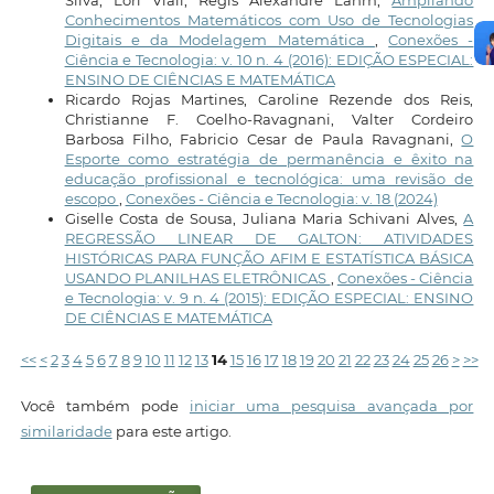
Conhecimentos Matemáticos com Uso de Tecnologias
Digitais e da Modelagem Matemática
,
Conexões -
Ciência e Tecnologia: v. 10 n. 4 (2016): EDIÇÃO ESPECIAL:
ENSINO DE CIÊNCIAS E MATEMÁTICA
Ricardo Rojas Martines, Caroline Rezende dos Reis,
Christianne F. Coelho-Ravagnani, Valter Cordeiro
Barbosa Filho, Fabricio Cesar de Paula Ravagnani,
O
Esporte como estratégia de permanência e êxito na
educação profissional e tecnológica: uma revisão de
escopo
,
Conexões - Ciência e Tecnologia: v. 18 (2024)
Giselle Costa de Sousa, Juliana Maria Schivani Alves,
A
REGRESSÃO LINEAR DE GALTON: ATIVIDADES
HISTÓRICAS PARA FUNÇÃO AFIM E ESTATÍSTICA BÁSICA
USANDO PLANILHAS ELETRÔNICAS
,
Conexões - Ciência
e Tecnologia: v. 9 n. 4 (2015): EDIÇÃO ESPECIAL: ENSINO
DE CIÊNCIAS E MATEMÁTICA
<<
<
2
3
4
5
6
7
8
9
10
11
12
13
14
15
16
17
18
19
20
21
22
23
24
25
26
>
>>
Você também pode
iniciar uma pesquisa avançada por
similaridade
para este artigo.