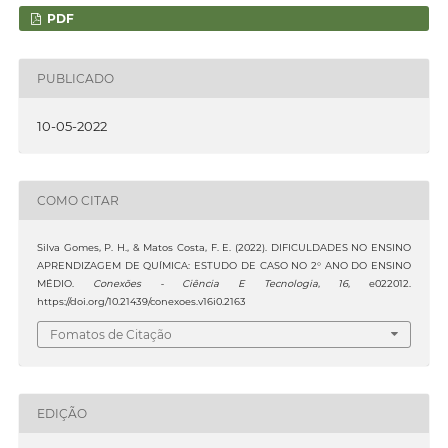
PDF
PUBLICADO
10-05-2022
COMO CITAR
Silva Gomes, P. H., & Matos Costa, F. E. (2022). DIFICULDADES NO ENSINO
APRENDIZAGEM DE QUÍMICA: ESTUDO DE CASO NO 2° ANO DO ENSINO
MÉDIO.
Conexões - Ciência E Tecnologia
,
16
, e022012.
https://doi.org/10.21439/conexoes.v16i0.2163
Fomatos de Citação
EDIÇÃO