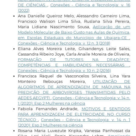
DE CIÊNCIAS
,
Conexões - Ciência e Tecnologia: v. 16
(2022)
Ana Danielle Queiroz Melo, Alessandro Carneiro Lima,
Francisco Walison Lima Silva, Ruslana Silva Pereira,
Maria Lidiane Nascimento Sousa,
Aplicação de um
Modelo Molecular de Baixo Custo nas Aulas de Química,
em Escolas Estaduais do Município de Ubajara-CE
,
Conexões - Ciência e Tecnologia: v. 12 n. 3 (2018)
Eliana Alves Moreira Leite, Gilvandenys Leite Sales,
Cassandra Ribeiro Joye, Carla Anaile Moreira de Oliveira,
FORMAÇÃO DE TUTORES NA DEAD/IFCE:
COMPETÊNCIAS E HABILIDADES NECESSÁRIAS
,
Conexões - Ciência e Tecnologia: v. 10 n. 2 (2016)
Francisca Raquel de Vasconcelos Silveira, Lina Yara
Monteiro Rebouças Moreira,
UTILIZAÇÃO DE
ALGORITMOS DE APRENDIZAGEM DE MÁQUINA NA
PREDIÇÃO DE ARBOVIROSES TRANSMITIDAS PELO
AEDES AEGYPTI
,
Conexões - Ciência e Tecnologia: v. 14 n.
1 (2020): Esp.2 Mulheres na ciência
Fabiola Fernandes Andrade,
MOTIVOS E SENTIDOS
PARA APRENDIZAGEM DE ELETRICIDADE NO CURSO
TÉCNICO
,
Conexões - Ciência e Tecnologia: v. 14 n. 1
(2020): Esp.2 Mulheres na ciência
Rosana Maria Luvezute Kripka, Vanessa Panhossat da
Silva, Lori Viali, Regis Alexandre Lahm,
Ampliando