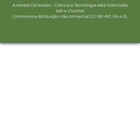
A revista Conexões – Ciência e Tecnologia está licenciada
sob a
Creative
Commons
e Atribuição não comercial (CC BY-NC-SA 4.0).