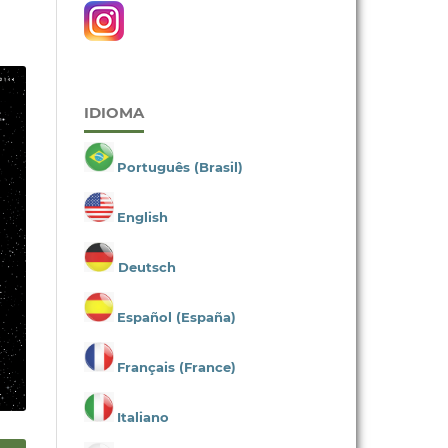
IDIOMA
Português (Brasil)
English
Deutsch
Español (España)
Français (France)
Italiano