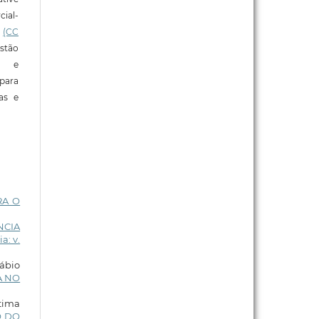
ial-
l
(CC
stão
e e
para
ras e
RA O
NCIA
a: v.
ábio
A NO
tima
O DO