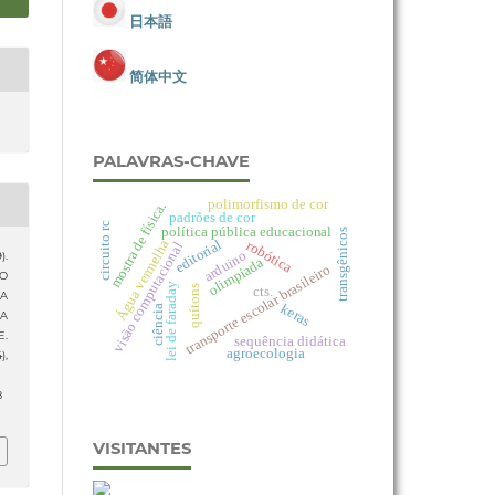
日本語
简体中文
PALAVRAS-CHAVE
polimorfismo de cor
mostra de física.
padrões de cor
circuito rc
política pública educacional
transgênicos
editorial
Água vermelha
robótica
visão computacional
arduino
).
olimpíada
transporte escolar brasileiro
NO
lei de faraday
cts.
quítons
IA
keras
ciência
HA
E.
sequência didática
agroecologia
4),
8
VISITANTES