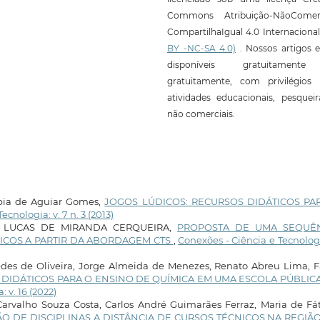
Commons Atribuição-NãoComerc
CompartilhaIgual 4.0 Internaciona
BY -NC-SA 4.0)
. Nossos artigos e
disponíveis gratuitament
gratuitamente, com privilégios 
atividades educacionais, pesquei
não comerciais.
pia de Aguiar Gomes,
JOGOS LÚDICOS: RECURSOS DIDÁTICOS PA
ecnologia: v. 7 n. 3 (2013)
Y LUCAS DE MIRANDA CERQUEIRA,
PROPOSTA DE UMA SEQUÊ
ICOS A PARTIR DA ABORDAGEM CTS
,
Conexões - Ciência e Tecnologi
des de Oliveira, Jorge Almeida de Menezes, Renato Abreu Lima, F
S DIDÁTICOS PARA O ENSINO DE QUÍMICA EM UMA ESCOLA PÚBLIC
 v. 16 (2022)
Carvalho Souza Costa, Carlos André Guimarães Ferraz, Maria de Fá
O DE DISCIPLINAS A DISTÂNCIA DE CURSOS TÉCNICOS NA REGIÃ