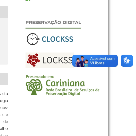
PRESERVAÇÃO DIGITAL
a
ista
ogia
mos:
ais e
o de
alho
tive