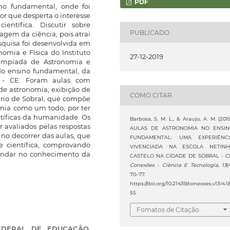
PDF
no fundamental, onde foi
r que desperta o interesse
entífica. Discutir sobre
PUBLICADO
agem da ciência, pois atrai
esquisa foi desenvolvida em
omia e Física do Instituto
27-12-2019
impíada de Astronomia e
do ensino fundamental, da
l - CE. Foram aulas com
de astronomia, exibição de
COMO CITAR
tário de Sobral, que compõe
omia como um todo, por ter
ntíficas da humanidade. Os
Barbosa, S. M. L., & Araujo, A. M. (2019
r avaliados pelas respostas
AULAS DE ASTRONOMIA NO ENSI
 no decorrer das aulas, que
FUNDAMENTAL: UMA EXPERIÊNC
 científica, comprovando
VIVENCIADA NA ESCOLA NETIN
fundar no conhecimento da
CASTELO NA CIDADE DE SOBRAL - C
Conexões - Ciência E Tecnologia
,
13
(
70–77.
https://doi.org/10.21439/conexoes.v13i4.1
55
Fomatos de Citação
FEDERAL DE EDUCAÇÃO,