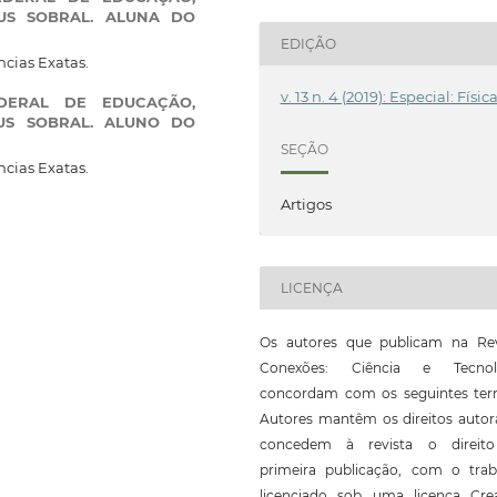
US SOBRAL. ALUNA DO
EDIÇÃO
ncias Exatas.
v. 13 n. 4 (2019): Especial: Físic
EDERAL DE EDUCAÇÃO,
US SOBRAL. ALUNO DO
SEÇÃO
ncias Exatas.
Artigos
LICENÇA
Os autores que publicam na Rev
Conexões: Ciência e Tecnol
concordam com os seguintes ter
Autores mantêm os direitos autor
concedem à revista o direit
primeira publicação, com o trab
licenciado sob uma licença Crea