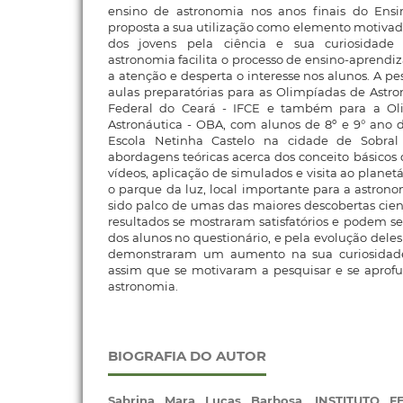
ensino de astronomia nos anos finais do Ensi
proposta a sua utilização como elemento motivado
dos jovens pela ciência e sua curiosidade ci
astronomia facilita o processo de ensino-aprendiz
a atenção e desperta o interesse nos alunos. A p
aulas preparatórias para as Olimpíadas de Astron
Federal do Ceará - IFCE e também para a Ol
Astronáutica - OBA, com alunos de 8º e 9° ano 
Escola Netinha Castelo na cidade de Sobra
abordagens teóricas acerca dos conceito básicos 
vídeos, aplicação de simulados e visita ao plane
o parque da luz, local importante para a astron
sido palco de umas das maiores descobertas cie
resultados se mostraram satisfatórios e podem se
dos alunos no questionário, e pela evolução deles
demonstraram um aumento na sua curiosidade
assim que se motivaram a pesquisar e se apro
astronomia.
BIOGRAFIA DO AUTOR
Sabrina Mara Lucas Barbosa,
INSTITUTO 