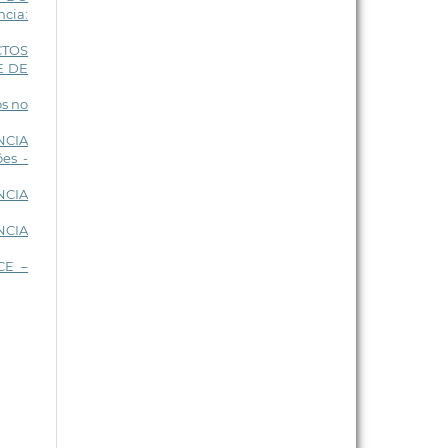
ncia:
CTOS
E DE
os no
NCIA
es -
NCIA
NCIA
CE –