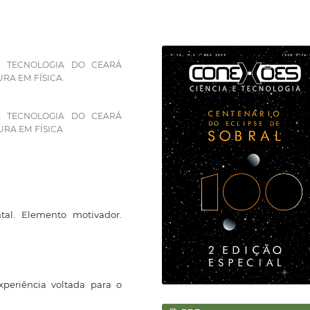
E TECNOLOGIA DO CEARÁ
RA EM FÍSICA.
E TECNOLOGIA DO CEARÁ
RA EM FÍSICA
tal. Elemento motivador.
periência voltada para o