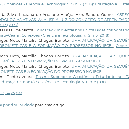
S
,
Conexões - Ciência e Tecnologia: v. 9 n. 2 (2015): Educação a Distâ
da Silva, Luciana de Andrade Araújo, Alex Sandro Gomes,
ASPE
OLOGIAS ATIVAS: ANÁLISE À LUZ DO CONCEITO DE AFETIVIDAD
. 17 (2023)
es Brasil de Matos,
Educação Ambiental nos Livros Didáticos Adotad
araú–Ceará
,
Conexões - Ciência e Tecnologia: v. 12 n. 3 (2018)
orges Neto, Marcília Chagas Barreto,
UMA APLICAÇÃO DA SEQUÊ
 GEOMÉTRICAS E A FORMAÇÃO DO PROFESSOR NO IFCE
,
Conexõ
orges Neto, Marcília Chagas Barreto,
UMA APLICAÇÃO DA SEQUÊ
OMÉTRICAS E A FORMAÇÃO DO PROFESSOR NO IFCE
orges Neto, Marcília Chagas Barreto,
UMA APLICAÇÃO DA SEQUÊ
OMÉTRICAS E A FORMAÇÃO DO PROFESSOR NO IFCE
ane Pontes Vieira,
Ensino Superior e Assistência Estudantil no IF
à Educação
,
Conexões - Ciência e Tecnologia: v. 11 n. 6 (2017)
23
24
25
>
>>
a por similaridade
para este artigo.