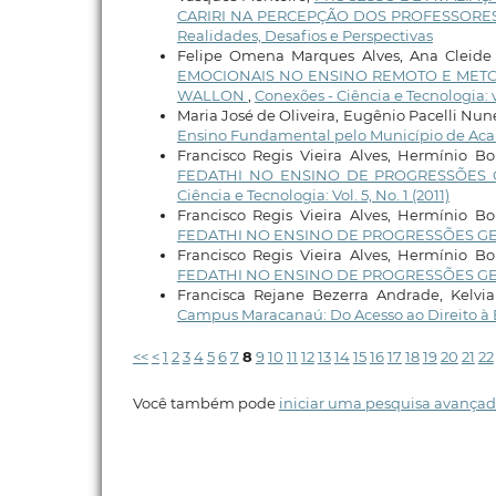
CARIRI NA PERCEPÇÃO DOS PROFESSORE
Realidades, Desafios e Perspectivas
Felipe Omena Marques Alves, Ana Cleide 
EMOCIONAIS NO ENSINO REMOTO E METOD
WALLON
,
Conexões - Ciência e Tecnologia: v
Maria José de Oliveira, Eugênio Pacelli Nun
Ensino Fundamental pelo Município de Ac
Francisco Regis Vieira Alves, Hermínio B
FEDATHI NO ENSINO DE PROGRESSÕES
Ciência e Tecnologia: Vol. 5, No. 1 (2011)
Francisco Regis Vieira Alves, Hermínio B
FEDATHI NO ENSINO DE PROGRESSÕES GE
Francisco Regis Vieira Alves, Hermínio B
FEDATHI NO ENSINO DE PROGRESSÕES GE
Francisca Rejane Bezerra Andrade, Kelvi
Campus Maracanaú: Do Acesso ao Direito 
<<
<
1
2
3
4
5
6
7
8
9
10
11
12
13
14
15
16
17
18
19
20
21
22
Você também pode
iniciar uma pesquisa avançad