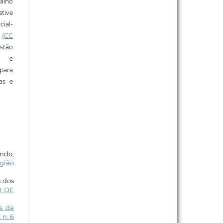
alho
tive
ial-
l
(CC
stão
e e
para
ras e
undo,
gião
a dos
O DE
s da
 n. 6