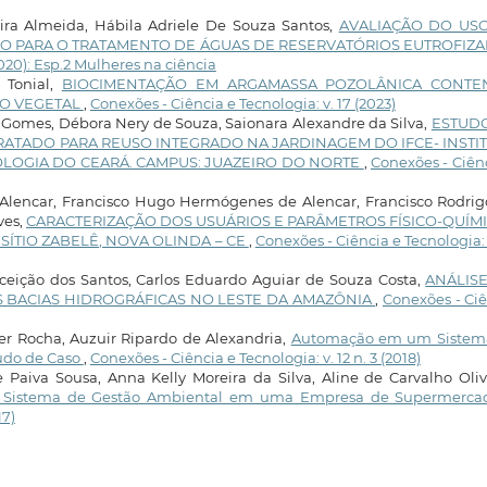
ira Almeida, Hábila Adriele De Souza Santos,
AVALIAÇÃO DO US
O PARA O TRATAMENTO DE ÁGUAS DE RESERVATÓRIOS EUTROFIZ
2020): Esp.2 Mulheres na ciência
 Tonial,
BIOCIMENTAÇÃO EM ARGAMASSA POZOLÂNICA CONT
CO VEGETAL
,
Conexões - Ciência e Tecnologia: v. 17 (2023)
 Gomes, Débora Nery de Souza, Saionara Alexandre da Silva,
ESTUD
RATADO PARA REUSO INTEGRADO NA JARDINAGEM DO IFCE- INSTI
OLOGIA DO CEARÁ. CAMPUS: JUAZEIRO DO NORTE
,
Conexões - Ciên
va Alencar, Francisco Hugo Hermógenes de Alencar, Francisco Rodri
ves,
CARACTERIZAÇÃO DOS USUÁRIOS E PARÂMETROS FÍSICO-QUÍM
ÍTIO ZABELÊ, NOVA OLINDA – CE
,
Conexões - Ciência e Tecnologia: 
ceição dos Santos, Carlos Eduardo Aguiar de Souza Costa,
ANÁLIS
 BACIAS HIDROGRÁFICAS NO LESTE DA AMAZÔNIA
,
Conexões - Ci
er Rocha, Auzuir Ripardo de Alexandria,
Automação em um Sistem
udo de Caso
,
Conexões - Ciência e Tecnologia: v. 12 n. 3 (2018)
 Paiva Sousa, Anna Kelly Moreira da Silva, Aline de Carvalho Oliv
 um Sistema de Gestão Ambiental em uma Empresa de Supermerc
17)