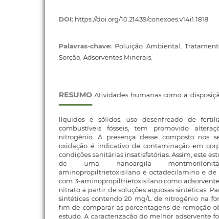
DOI:
https://doi.org/10.21439/conexoes.v14i1.1818
Palavras-chave:
Poluição Ambiental, Tratament
Sorção, Adsorventes Minerais.
RESUMO
Atividades humanas como a disposiçã
líquidos e sólidos, uso desenfreado de fertil
combustíveis fósseis, tem promovido altera
nitrogênio. A presença desse composto nos se
oxidação é indicativo de contaminação em corpo
condições sanitárias insatisfatórias. Assim, este es
de uma nanoargila montmoriloni
aminopropiltrietoxisilano e octadecilamino e de
com 3-aminopropiltrietoxisilano como adsorvent
nitrato a partir de soluções aquosas sintéticas. Par
sintéticas contendo 20 mg/L de nitrogênio na for
fim de comparar as porcentagens de remoção o
estudo. A caracterização do melhor adsorvente fo