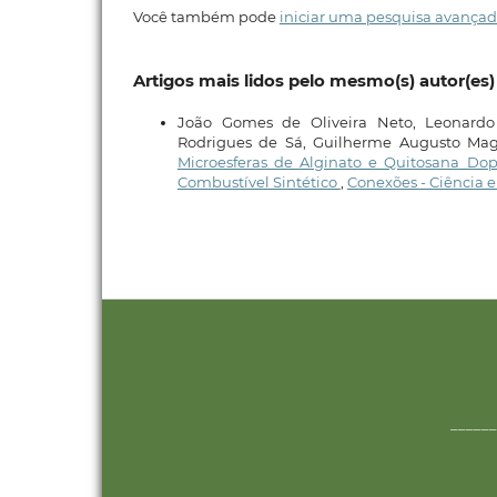
Você também pode
iniciar uma pesquisa avançad
Artigos mais lidos pelo mesmo(s) autor(es)
João Gomes de Oliveira Neto, Leonardo
Rodrigues de Sá, Guilherme Augusto Maga
Microesferas de Alginato e Quitosana D
Combustível Sintético
,
Conexões - Ciência e T
______