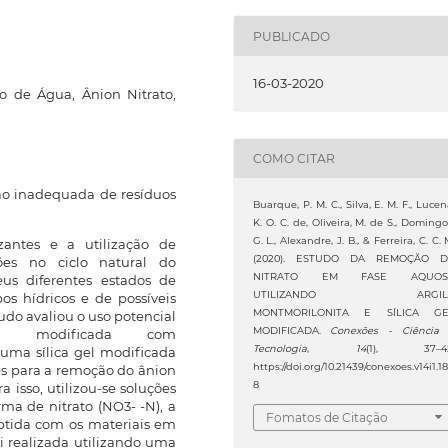
PUBLICADO
16-03-2020
o de Água, Ânion Nitrato,
COMO CITAR
o inadequada de resíduos
Buarque, P. M. C., Silva, E. M. F., Lucen
K. O. C. de, Oliveira, M. de S., Domingo
G. L., Alexandre, J. B., & Ferreira, C. C. 
izantes e a utilização de
(2020). ESTUDO DA REMOÇÃO 
ções no ciclo natural do
NITRATO EM FASE AQUOS
us diferentes estados de
UTILIZANDO ARGIL
s hídricos e de possíveis
MONTMORILONITA E SÍLICA GE
tudo avaliou o uso potencial
MODIFICADA.
Conexões - Ciência
ta modificada com
Tecnologia
,
14
(1), 37–42
 uma sílica gel modificada
https://doi.org/10.21439/conexoes.v14i1.18
es para a remoção do ânion
8
a isso, utilizou-se soluções
ma de nitrato (NO3- -N), a
Fomatos de Citação
btida com os materiais em
i realizada utilizando uma