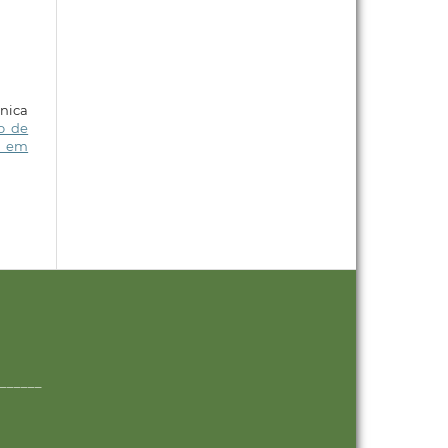
nica
ão de
o em
______