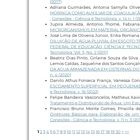
(2017)
Adriana Guimarães, Antonia Samylla Olive
MORINGA COMO AUXILIAR DE COAGULAÇÃ
,
Conexões - Ciência e Tecnologia: v. 14 n. 1 (
Jupira Almeida, Antonio Thomé, Fabiana
MICRORGANISMOS EM MATERIAL ORGÂNI
José Lima de Oliveira Júnior, Erika Romana
DILUIÇÃO DE ÁGUA PLUVIAL EM ESGOTO T
FEDERAL DE EDUCAÇÃO, CIÊNCIA E TECN
Tecnologia: Vol. 5, No. 2 (2011)
Beatriz Dias Pinto, Girlaine Souza da Sil
Lemos Caldas, Jaqueline dos Santos Gonçal
DA ÁGUA ARMAZENADA EM CISTERNAS DO S
n. 4 (2020)
Danilo Athus Fonseca França, Vanessa Con
ESCOAMENTO SUPERFICIAL EM PEQUENAS
e Tecnologia: v. 16 (2022)
Felipe Bandeira Vasconcelos, Matheus Xavi
Tratamento e Distribuição de Água: Um Est
Francisco Bruno Monte Gomes, Priscilla de
Diretrizes Básicas para Elaboração de
Conexões - Ciência e Tecnologia: v. 11 n. 3 (20
1
2
3
4
5
6
7
8
9
10
11
12
13
14
15
16
17
18
19
20
>
>>