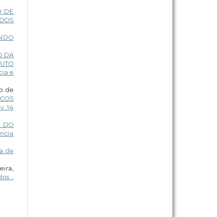
O DE
ADOS
ENDO
O DA
TUTO
cia e
go de
ICOS
v. 14
E DO
ência
a de
eira,
ados
,