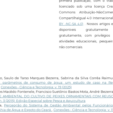
primeira publicação, com o trab
licenciado sob uma licença Crea
Commons Atribuição-NãoComerc
CompartilhaIgual 4.0 Internaciona
BY -NC-SA 4.0)
. Nossos artigos e
disponíveis gratuitament
gratuitamente, com privilégios 
atividades educacionais, pesquei
não comerciais.
o, Saulo de Tarso Marques Bezerra, Sabrina da Silva Corrêa Raim
e parâmetros de consumo de água: um estudo de caso na Re
,
Conexões - Ciência e Tecnologia: v. 19 (2025)
s Macêdo Fontenele, Francisco Suetônio Bastos Mota, André Bezerr
E AMBIENTAL DO CULTIVO DE PEIXES ORNAMENTAIS COM REUS
n. 3 (2015): Edição Especial sobre Pesca e Aquicultura
ra,
Percepção do Sistema de Gestão Ambiental pelos Funcionário
hia de Água e Esgoto do Ceará
,
Conexões - Ciência e Tecnologia: v. 11