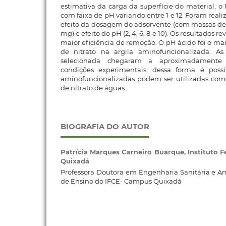
estimativa da carga da superfície do material, o
com faixa de pH variando entre 1 e 12. Foram reali
efeito da dosagem do adsorvente (com massas de 5
mg) e efeito do pH (2, 4, 6, 8 e 10). Os resultados 
maior eficiência de remoção. O pH ácido foi o mai
de nitrato na argila aminofuncionalizada. A
selecionada chegaram a aproximadament
condições experimentais, dessa forma é possí
aminofuncionalizadas podem ser utilizadas co
de nitrato de águas.
BIOGRAFIA DO AUTOR
Patrícia Marques Carneiro Buarque,
Instituto 
Quixadá
Professora Doutora em Engenharia Sanitária e 
de Ensino do IFCE- Campus Quixadá