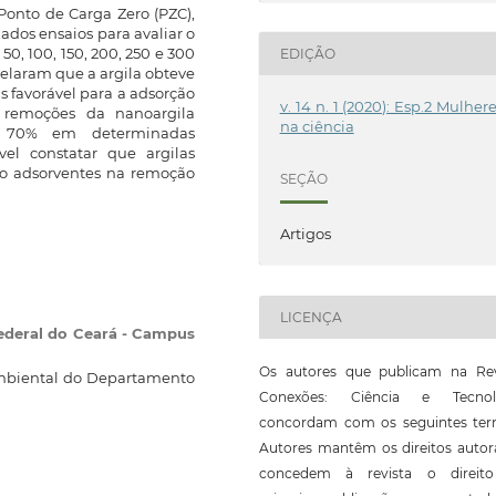
 Ponto de Carga Zero (PZC),
zados ensaios para avaliar o
0, 100, 150, 200, 250 e 300
EDIÇÃO
revelaram que a argila obteve
s favorável para a adsorção
v. 14 n. 1 (2020): Esp.2 Mulher
s remoções da nanoargila
na ciência
e 70% em determinadas
vel constatar que argilas
mo adsorventes na remoção
SEÇÃO
Artigos
LICENÇA
Federal do Ceará - Campus
Os autores que publicam na Rev
Ambiental do Departamento
Conexões: Ciência e Tecnol
concordam com os seguintes ter
Autores mantêm os direitos autor
concedem à revista o direit