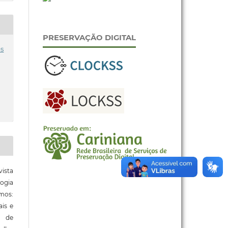
PRESERVAÇÃO DIGITAL
es
ista
ogia
mos:
ais e
o de