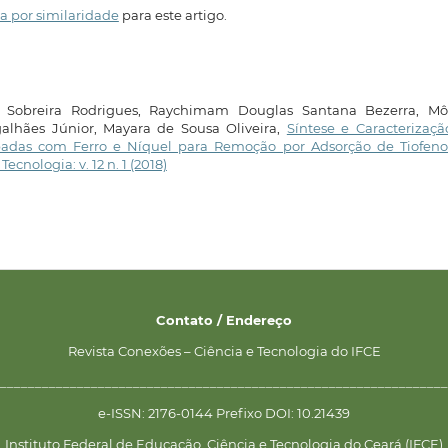
a por similaridade
para este artigo.
 Sobreira Rodrigues, Raychimam Douglas Santana Bezerra, Mô
lhães Júnior, Mayara de Sousa Oliveira,
Síntese e Caracterizaç
opadas com Ferro e Níquel para Remoção por Adsorção de Tiofen
ecnologia: v. 12 n. 1 (2018)
Contato / Endereço
Revista Conexões – Ciência e Tecnologia do IFCE
________________________________________________________________
e-ISSN: 2176-0144 Prefixo DOI: 10.21439
Instituto Federal de Educação, Ciência e Tecnologia do Ceará (IFCE)