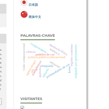
日本語
简体中文
PALAVRAS-CHAVE
compostagem
mostra de física.
visão computacional
irrigação por gotejamento.
regiões costeiras
robótica
a,
ciência
padrões de cor
s,
política pública educacional
M.
agroecologia
transgênicos
editorial
DE
polimorfismo de cor
olimpíada
A
keras
quítons
arduino
cts.
A
L
 E
.
1
VISITANTES