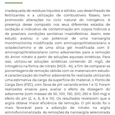
inadequada de resíduos líquidos e sólidos, uso desenfreado de
fertilizantes e a utilização de combustíveis fósseis, tem
promovido alterações no ciclo natural do nitrogênio. A
presença desse composto nos seus diferentes estados de
oxidação é indicativo de contaminação em corpos hídricos e
de possíveis condições sanitárias insatisfatórias. Assim, este
estudo avaliou o uso potencial de uma nanoargila
montmorilonita modificada com aminopropiltrietoxisilano e
octadecilamino e de uma sílica gel modificada com 3-
aminopropiltrietoxisilano como adsorventes para a remoção
do ânion nitrato a partir de soluções aquosas sintéticas. Para
isso, utilizou-se soluções sintéticas contendo 20 mg/L de
nitrogênio na forma de nitrato (NO3- -N), a fim de comparar as
porcentagens de remoção obtida com os materiais em estudo.
A caracterização do melhor adsorvente foi realizada utilizando
uma estimativa da carga da superfície do material, o Ponto de
Carga Zero (PZC), com faixa de pH variando entre 1 e 12. Foram
realizados ensaios para avaliar o efeito da dosagem do
adsorvente (com massas de 50, 100, 150, 200, 250 e 300 mg) e
efeito do pH (2, 4, 6, 8 e 10). Os resultados revelaram que a
argila obteve maior eficiência de remoção. O pH ácido foi o
mais favorável para a adsorção de nitrato na argila
aminofuncionalizada. As remoções da nanoargila selecionada