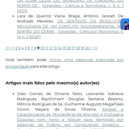
DA ZONA LESTE DO MUNICÍPIO DE LIMOEIRO DO
NORTE-CE.
,
Conexões - Ciência e Tecnologia: v. 9 n. 1
(2015)
Lara de Queiroz Viana Braga, Antonio Jeovah De
Andrade Meireles,
OS SENTIDOS DA RESOLUÇÃO
NEGOCIADA DE UM CONFLITO SOCIOAMBIENTAL NO
SERTÃO DO CEARÁ.
,
Conexões - Ciência e Tecnologia: v.
14 n. 2 (2020)
<<
<
1
2
3
4
5
6
7
8
9
10
11
12
13
14
15
16
17
18
19
20
>
>>
Você também pode
iniciar uma pesquisa avançada por
similaridade
para este artigo.
Artigos mais lidos pelo mesmo(s) autor(es)
João Gomes de Oliveira Neto, Leonardo Sobreira
Rodrigues, Raychimam Douglas Santana Bezerra,
Mônica Rodrigues de Sá, Guilherme Augusto Magalhães
Júnior, Mayara de Sousa Oliveira,
Síntese e
Caracterização de Microesferas de Alginato e Quitosana
Dopadas com Ferro e Níquel para Remoção por
Adsorção de Tiofeno em Combustível Sintético
,