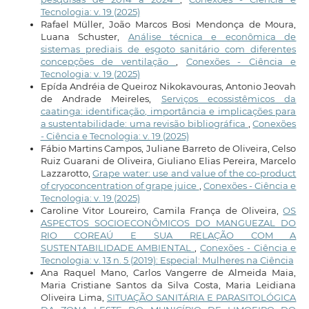
Tecnologia: v. 19 (2025)
Rafael Müller, João Marcos Bosi Mendonça de Moura,
Luana Schuster,
Análise técnica e econômica de
sistemas prediais de esgoto sanitário com diferentes
concepções de ventilação
,
Conexões - Ciência e
Tecnologia: v. 19 (2025)
Epída Andréia de Queiroz Nikokavouras, Antonio Jeovah
de Andrade Meireles,
Serviços ecossistêmicos da
caatinga: identificação, importância e implicações para
a sustentabilidade: uma revisão bibliográfica
,
Conexões
- Ciência e Tecnologia: v. 19 (2025)
Fábio Martins Campos, Juliane Barreto de Oliveira, Celso
Ruiz Guarani de Oliveira, Giuliano Elias Pereira, Marcelo
Lazzarotto,
Grape water: use and value of the co-product
of cryoconcentration of grape juice
,
Conexões - Ciência e
Tecnologia: v. 19 (2025)
Caroline Vitor Loureiro, Camila França de Oliveira,
OS
ASPECTOS SOCIOECONÔMICOS DO MANGUEZAL DO
RIO COREAÚ E SUA RELAÇÃO COM A
SUSTENTABILIDADE AMBIENTAL
,
Conexões - Ciência e
Tecnologia: v. 13 n. 5 (2019): Especial: Mulheres na Ciência
Ana Raquel Mano, Carlos Vangerre de Almeida Maia,
Maria Cristiane Santos da Silva Costa, Maria Leidiana
Oliveira Lima,
SITUAÇÃO SANITÁRIA E PARASITOLÓGICA