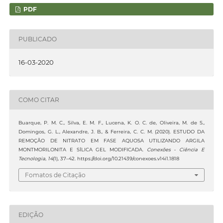
PDF
PUBLICADO
16-03-2020
COMO CITAR
Buarque, P. M. C., Silva, E. M. F., Lucena, K. O. C. de, Oliveira, M. de S.,
Domingos, G. L., Alexandre, J. B., & Ferreira, C. C. M. (2020). ESTUDO DA
REMOÇÃO DE NITRATO EM FASE AQUOSA UTILIZANDO ARGILA
MONTMORILONITA E SÍLICA GEL MODIFICADA.
Conexões - Ciência E
Tecnologia
,
14
(1), 37–42. https://doi.org/10.21439/conexoes.v14i1.1818
Fomatos de Citação
EDIÇÃO