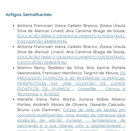
Artigos Semelhantes
Antonia Francivan Vieira Castelo Branco, Zoraia Úrsula
Silva de Alencar Linard, Ana Carolina Braga de Sousa,
EDUCAÇÃO PARA O DESENVOLVIMENTO SUSTENTÁVEL
E EDUCAÇÃO AMBIENTAL
Antonia Francivan Vieira Castelo Branco, Zoraia Úrsula
Silva de Alencar Linard, Ana Carolina Braga de Sousa,
EDUCAÇÃO PARA O DESENVOLVIMENTO SUSTENTÁVEL
E EDUCAÇÃO AMBIENTAL
Brenno Ramy Teodósio da Silva, Ana Karine Portela
Vasconcelos, Francisco Marcôncio Targino de Moura,
OS
PROCESSOS QUÍMICOS E AS MUDANÇAS CLIMÁTICAS:
PERSPECTIVAS EM UMA COLEÇÃO DE LIVROS
DIDÁTICOS DE QUÍMICA
,
Conexões - Ciência e
Tecnologia: v. 16 (2022)
Marielle Vieira Felix Rocha, Juliana Nobre Ribeiro
Pontes, Andrielli Morais de Oliveira, Oswaldo Cascudo,
Bruno Luís Damineli,
Cinzas de lodo de esgoto em
concretos ecoeficientes: uma revisão da literatura para
produção de adição mineral - temperatura de
calcinação e a sua relação com a pozolanicidade –
pesquisas de 2014 a 2024
,
Conexões - Ciência e