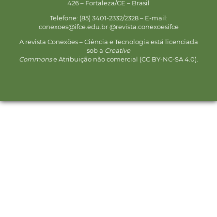
426 – Fortaleza/CE – Brasil
Telefone: (85) 3401-2332/2328 – E-mail:
conexoes@ifce.edu.br @revista.conexoesifce
A revista Conexões – Ciência e Tecnologia está licenciada
sob a
Creative
Commons
e Atribuição não comercial (CC BY-NC-SA 4.0).