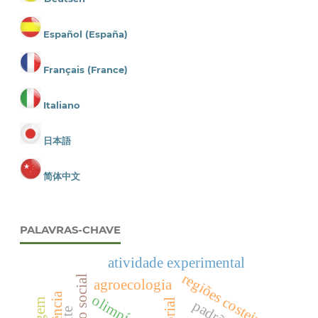
Español (España)
Français (France)
Italiano
日本語
简体中文
PALAVRAS-CHAVE
atividade experimental
regiões costeiras
agroecologia
ciência
olimpíada