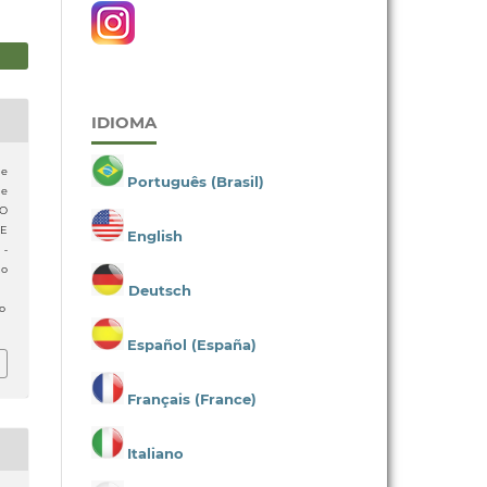
IDIOMA
de
Português (Brasil)
de
 O
 E
English
 -
do
Deutsch
o
Español (España)
Français (France)
Italiano