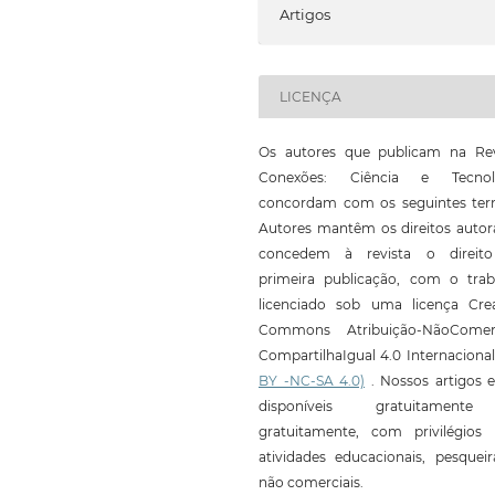
Artigos
LICENÇA
Os autores que publicam na Rev
Conexões: Ciência e Tecnol
concordam com os seguintes ter
Autores mantêm os direitos autor
concedem à revista o direit
primeira publicação, com o trab
licenciado sob uma licença Crea
Commons Atribuição-NãoComerc
CompartilhaIgual 4.0 Internaciona
BY -NC-SA 4.0)
. Nossos artigos e
disponíveis gratuitament
gratuitamente, com privilégios 
atividades educacionais, pesquei
não comerciais.