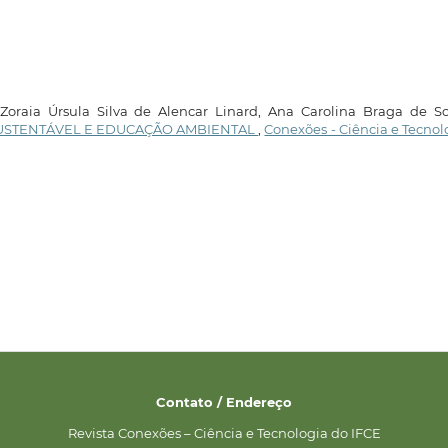
 Zoraia Úrsula Silva de Alencar Linard, Ana Carolina Braga de So
USTENTÁVEL E EDUCAÇÃO AMBIENTAL
,
Conexões - Ciência e Tecnol
Contato / Endereço
Revista Conexões – Ciência e Tecnologia do IFCE