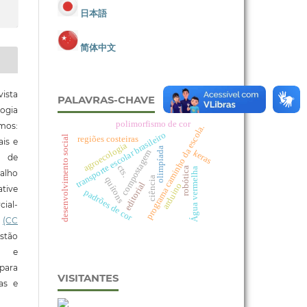
日本語
简体中文
ista
PALAVRAS-CHAVE
ogia
polimorfismo de cor
mos:
programa caminho da escola.
transporte escolar brasileiro
desenvolvimento social
regiões costeiras
ais e
agroecologia
olimpíada
keras
compostagem
o de
cts.
robótica
Água vermelha
alho
ciência
quítons
editorial
arduino
tive
padrões de cor
ial-
l
(CC
stão
e e
para
VISITANTES
ras e