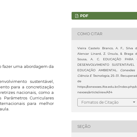
PDF
COMO CITAR
Vieira Castelo Branco, A. F., Silva 
Alencar Linard, Z. Úrsula, & Braga 
Sousa, A. C. EDUCAÇÃO PARA
DESENVOLVIMENTO SUSTENTÁVEL
vo fazer uma abordagem da
EDUCAÇÃO AMBIENTAL.
Conexões
Ciência E Tecnologia
, 25–31. Recupera
volvimento sustentável,
de
ento para a concretização
https://conexoes.ifce.edu.br/index.php/c
retrizes nacionais, como a
nexoes/article/view/434
 Parâmetros Curriculares
Fomatos de Citação
ernacionais para melhor
aula.
SEÇÃO