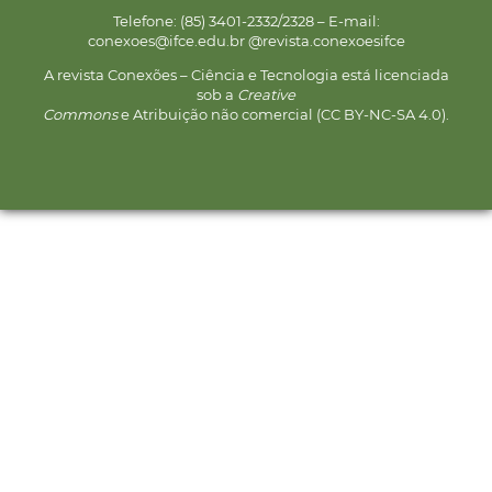
Telefone: (85) 3401-2332/2328 – E-mail:
conexoes@ifce.edu.br @revista.conexoesifce
A revista Conexões – Ciência e Tecnologia está licenciada
sob a
Creative
Commons
e Atribuição não comercial (CC BY-NC-SA 4.0).