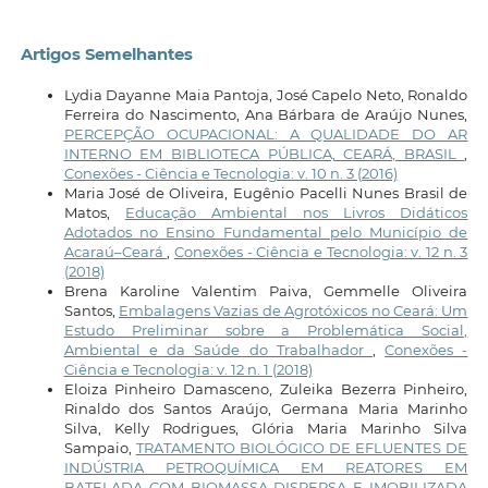
Artigos Semelhantes
Lydia Dayanne Maia Pantoja, José Capelo Neto, Ronaldo
Ferreira do Nascimento, Ana Bárbara de Araújo Nunes,
PERCEPÇÃO OCUPACIONAL: A QUALIDADE DO AR
INTERNO EM BIBLIOTECA PÚBLICA, CEARÁ, BRASIL
,
Conexões - Ciência e Tecnologia: v. 10 n. 3 (2016)
Maria José de Oliveira, Eugênio Pacelli Nunes Brasil de
Matos,
Educação Ambiental nos Livros Didáticos
Adotados no Ensino Fundamental pelo Município de
Acaraú–Ceará
,
Conexões - Ciência e Tecnologia: v. 12 n. 3
(2018)
Brena Karoline Valentim Paiva, Gemmelle Oliveira
Santos,
Embalagens Vazias de Agrotóxicos no Ceará: Um
Estudo Preliminar sobre a Problemática Social,
Ambiental e da Saúde do Trabalhador
,
Conexões -
Ciência e Tecnologia: v. 12 n. 1 (2018)
Eloiza Pinheiro Damasceno, Zuleika Bezerra Pinheiro,
Rinaldo dos Santos Araújo, Germana Maria Marinho
Silva, Kelly Rodrigues, Glória Maria Marinho Silva
Sampaio,
TRATAMENTO BIOLÓGICO DE EFLUENTES DE
INDÚSTRIA PETROQUÍMICA EM REATORES EM
BATELADA COM BIOMASSA DISPERSA E IMOBILIZADA