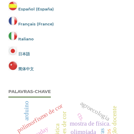
Español (España)
Français (France)
Italiano
日本語
简体中文
PALAVRAS-CHAVE
agroecologia
arduino
polimorfismo de cor
formação docente
padrões de cor
cts.
mostra de física.
robótica
olimpíada