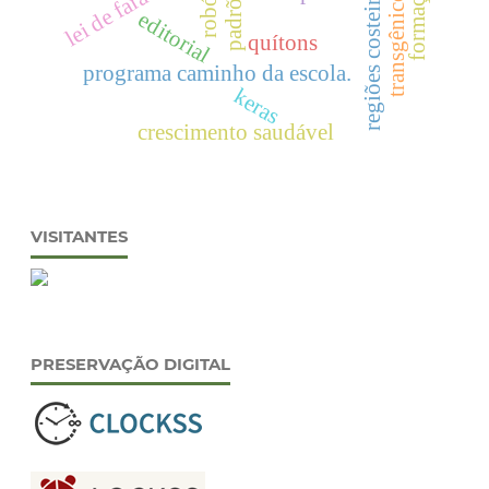
lei de faraday
regiões costeiras
transgênicos
editorial
quítons
programa caminho da escola.
keras
crescimento saudável
VISITANTES
PRESERVAÇÃO DIGITAL