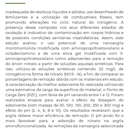
inadequada de resíduos líquidos e sólidos, uso desenfreado de
fertilizantes e a utilização de combustíveis fósseis, tem
promovido alterações no ciclo natural do nitrogênio. A
presença desse composto nos seus diferentes estados de
oxidação é indicativo de contaminação em corpos hídricos e
de possíveis condições sanitárias insatisfatórias. Assim, este
estudo avaliou o uso potencial de uma nanoargila
montmorilonita modificada com aminopropiltrietoxisilano e
octadecilamino e de uma sílica gel modificada com 3-
aminopropiltrietoxisilano como adsorventes para a remoção
do ânion nitrato a partir de soluções aquosas sintéticas. Para
isso, utilizou-se soluções sintéticas contendo 20 mg/L de
nitrogênio na forma de nitrato (NO3- -N), a fim de comparar as
porcentagens de remoção obtida com os materiais em estudo.
A caracterização do melhor adsorvente foi realizada utilizando
uma estimativa da carga da superfície do material, o Ponto de
Carga Zero (PZC), com faixa de pH variando entre 1 e 12. Foram
realizados ensaios para avaliar o efeito da dosagem do
adsorvente (com massas de 50, 100, 150, 200, 250 e 300 mg) e
efeito do pH (2, 4, 6, 8 e 10). Os resultados revelaram que a
argila obteve maior eficiência de remoção. O pH ácido foi o
mais favorável para a adsorção de nitrato na argila
aminofuncionalizada. As remoções da nanoargila selecionada