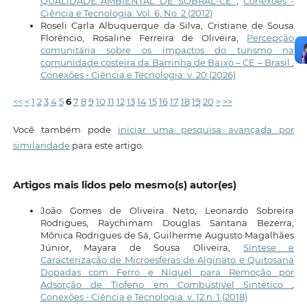
QUALIDADE AMBIENTAL DE SOBRAL-CE
,
Conexões -
Ciência e Tecnologia: Vol. 6, No. 2 (2012)
Roseli Carla Albuquerque da Silva, Cristiane de Sousa
Florêncio, Rosaline Ferreira de Oliveira,
Percepção
comunitária sobre os impactos do turismo na
comunidade costeira da Barrinha de Baixo – CE – Brasil
,
Conexões - Ciência e Tecnologia: v. 20 (2026)
<<
<
1
2
3
4
5
6
7
8
9
10
11
12
13
14
15
16
17
18
19
20
>
>>
Você também pode
iniciar uma pesquisa avançada por
similaridade
para este artigo.
Artigos mais lidos pelo mesmo(s) autor(es)
João Gomes de Oliveira Neto, Leonardo Sobreira
Rodrigues, Raychimam Douglas Santana Bezerra,
Mônica Rodrigues de Sá, Guilherme Augusto Magalhães
Júnior, Mayara de Sousa Oliveira,
Síntese e
Caracterização de Microesferas de Alginato e Quitosana
Dopadas com Ferro e Níquel para Remoção por
Adsorção de Tiofeno em Combustível Sintético
,
Conexões - Ciência e Tecnologia: v. 12 n. 1 (2018)