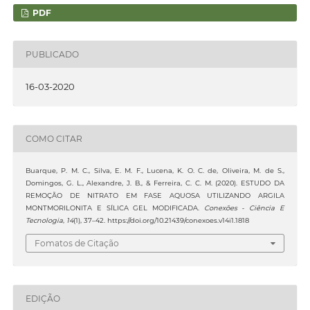
PDF
PUBLICADO
16-03-2020
COMO CITAR
Buarque, P. M. C., Silva, E. M. F., Lucena, K. O. C. de, Oliveira, M. de S.,
Domingos, G. L., Alexandre, J. B., & Ferreira, C. C. M. (2020). ESTUDO DA
REMOÇÃO DE NITRATO EM FASE AQUOSA UTILIZANDO ARGILA
MONTMORILONITA E SÍLICA GEL MODIFICADA.
Conexões - Ciência E
Tecnologia
,
14
(1), 37–42. https://doi.org/10.21439/conexoes.v14i1.1818
Fomatos de Citação
EDIÇÃO