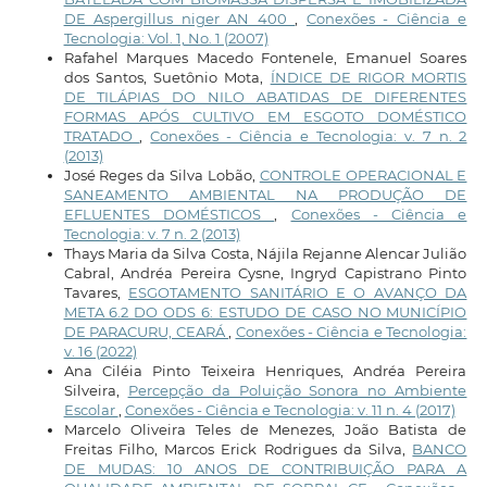
DE Aspergillus niger AN 400
,
Conexões - Ciência e
Tecnologia: Vol. 1, No. 1 (2007)
Rafahel Marques Macedo Fontenele, Emanuel Soares
dos Santos, Suetônio Mota,
ÍNDICE DE RIGOR MORTIS
DE TILÁPIAS DO NILO ABATIDAS DE DIFERENTES
FORMAS APÓS CULTIVO EM ESGOTO DOMÉSTICO
TRATADO
,
Conexões - Ciência e Tecnologia: v. 7 n. 2
(2013)
José Reges da Silva Lobão,
CONTROLE OPERACIONAL E
SANEAMENTO AMBIENTAL NA PRODUÇÃO DE
EFLUENTES DOMÉSTICOS
,
Conexões - Ciência e
Tecnologia: v. 7 n. 2 (2013)
Thays Maria da Silva Costa, Nájila Rejanne Alencar Julião
Cabral, Andréa Pereira Cysne, Ingryd Capistrano Pinto
Tavares,
ESGOTAMENTO SANITÁRIO E O AVANÇO DA
META 6.2 DO ODS 6: ESTUDO DE CASO NO MUNICÍPIO
DE PARACURU, CEARÁ
,
Conexões - Ciência e Tecnologia:
v. 16 (2022)
Ana Ciléia Pinto Teixeira Henriques, Andréa Pereira
Silveira,
Percepção da Poluição Sonora no Ambiente
Escolar
,
Conexões - Ciência e Tecnologia: v. 11 n. 4 (2017)
Marcelo Oliveira Teles de Menezes, João Batista de
Freitas Filho, Marcos Erick Rodrigues da Silva,
BANCO
DE MUDAS: 10 ANOS DE CONTRIBUIÇÃO PARA A