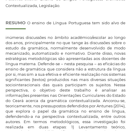
Contextualizada, Legislação.
RESUMO
O ensino de Língua Portuguesa tem sido alvo de
inúmeras discussões no âmbito acadêmico/escolar ao longo
dos anos, principalmente no que tange às discussões sobre o
estudo da gramática, normalmente desenvolvido de modo
mecanizado, automatizado e normativo. Diante disso, novas
estratégias metodológicas são apresentadas aos docentes de
língua materna. Defende-se – nesta pesquisa – as eficácias do
ensino de gramática que considera não a estrutura da língua
por si, mas sim a sua efetiva e eficiente realização nos sistemas
significantes (textos) produzidos nas mais diversas situações
sociointeracionais das quais participam os sujeitos. Nessa
perspectiva, o objetivo deste trabalho é analisar as
informações presentes nas Orientações Curriculares do Estado
do Ceará acerca da gramática contextualizada. Ancorou-se,
teoricamente, nos pressupostos defendidos por Antunes (2014),
que explora o papel da gramática no ensino de língua,
defendendo-a na perspectiva contextualizada, entre outros
autores. Em termos metodológicos, essa investigação foi
realizada em duas etapas: 1) Levantamento teórico,