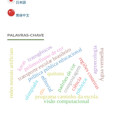
日本語
简体中文
PALAVRAS-CHAVE
transgênicos
polimorfismo de cor
agroecologia
transporte escolar brasileiro
política pública educacional
Água vermelha
redes neurais artificiais
regiões costeiras
keras
padrões de cor
compostagem
quítons
editorial
ciência
robótica
olimpíada
cts.
programa caminho da escola.
visão computacional