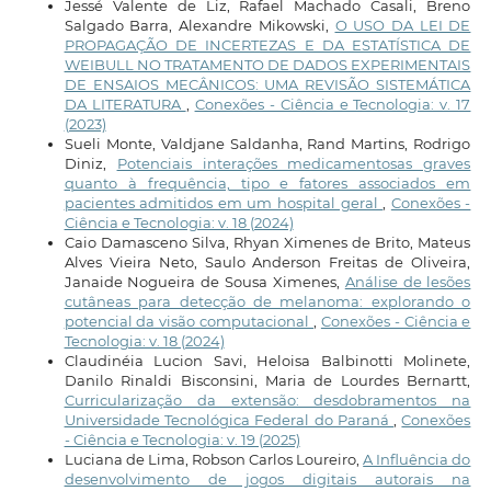
Jessé Valente de Liz, Rafael Machado Casali, Breno
Salgado Barra, Alexandre Mikowski,
O USO DA LEI DE
PROPAGAÇÃO DE INCERTEZAS E DA ESTATÍSTICA DE
WEIBULL NO TRATAMENTO DE DADOS EXPERIMENTAIS
DE ENSAIOS MECÂNICOS: UMA REVISÃO SISTEMÁTICA
DA LITERATURA
,
Conexões - Ciência e Tecnologia: v. 17
(2023)
Sueli Monte, Valdjane Saldanha, Rand Martins, Rodrigo
Diniz,
Potenciais interações medicamentosas graves
quanto à frequência, tipo e fatores associados em
pacientes admitidos em um hospital geral
,
Conexões -
Ciência e Tecnologia: v. 18 (2024)
Caio Damasceno Silva, Rhyan Ximenes de Brito, Mateus
Alves Vieira Neto, Saulo Anderson Freitas de Oliveira,
Janaide Nogueira de Sousa Ximenes,
Análise de lesões
cutâneas para detecção de melanoma: explorando o
potencial da visão computacional
,
Conexões - Ciência e
Tecnologia: v. 18 (2024)
Claudinéia Lucion Savi, Heloisa Balbinotti Molinete,
Danilo Rinaldi Bisconsini, Maria de Lourdes Bernartt,
Curricularização da extensão: desdobramentos na
Universidade Tecnológica Federal do Paraná
,
Conexões
- Ciência e Tecnologia: v. 19 (2025)
Luciana de Lima, Robson Carlos Loureiro,
A Influência do
desenvolvimento de jogos digitais autorais na