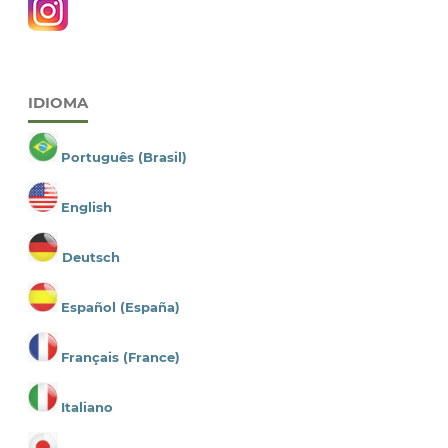
IDIOMA
Português (Brasil)
English
Deutsch
Español (España)
Français (France)
Italiano