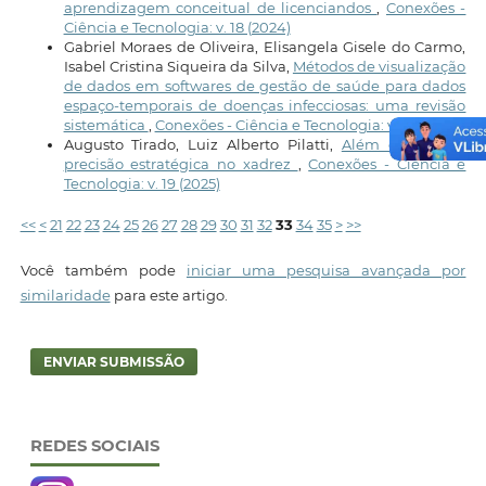
aprendizagem conceitual de licenciandos
,
Conexões -
Ciência e Tecnologia: v. 18 (2024)
Gabriel Moraes de Oliveira, Elisangela Gisele do Carmo,
Isabel Cristina Siqueira da Silva,
Métodos de visualização
de dados em softwares de gestão de saúde para dados
espaço-temporais de doenças infecciosas: uma revisão
sistemática
,
Conexões - Ciência e Tecnologia: v. 19 (2025)
Augusto Tirado, Luiz Alberto Pilatti,
Além das peças:
precisão estratégica no xadrez
,
Conexões - Ciência e
Tecnologia: v. 19 (2025)
<<
<
21
22
23
24
25
26
27
28
29
30
31
32
33
34
35
>
>>
Você também pode
iniciar uma pesquisa avançada por
similaridade
para este artigo.
ENVIAR SUBMISSÃO
REDES SOCIAIS