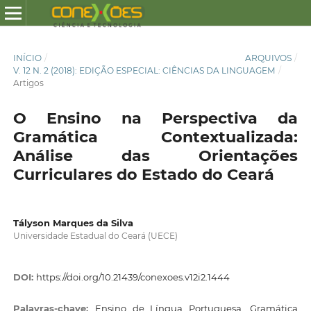
INÍCIO
/
ARQUIVOS
/
V. 12 N. 2 (2018): EDIÇÃO ESPECIAL: CIÊNCIAS DA LINGUAGEM
/
Artigos
O Ensino na Perspectiva da
Gramática Contextualizada:
Análise das Orientações
Curriculares do Estado do Ceará
Tályson Marques da Silva
Universidade Estadual do Ceará (UECE)
DOI:
https://doi.org/10.21439/conexoes.v12i2.1444
Palavras-chave:
Ensino de Língua Portuguesa, Gramática