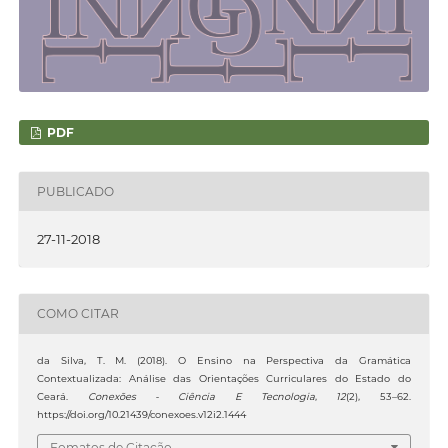
PDF
PUBLICADO
27-11-2018
COMO CITAR
da Silva, T. M. (2018). O Ensino na Perspectiva da Gramática
Contextualizada: Análise das Orientações Curriculares do Estado do
Ceará.
Conexões - Ciência E Tecnologia
,
12
(2), 53–62.
https://doi.org/10.21439/conexoes.v12i2.1444
Fomatos de Citação