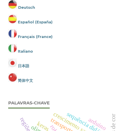
Deutsch
Español (España)
Français (France)
Italiano
日本語
简体中文
PALAVRAS-CHAVE
sequência didática
crescimento saudável
arduino
keras