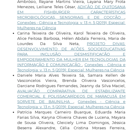
Ambrósio, Rayane Martins Vieira, Layana Mary Frota
Menezes, Leiliane Teles César,
ADIÇÃO DE QUITOSANA
EM FISHBURGER: CARACTERÍSTICAS
MICROBIOLÓGICAS, SENSORIAIS E DE COCÇÃO
,
Conexões - Ciência e Tecnologia: v. 13 n. 5 (2019): Especial:
Mulheres na Ciência
Carina Teixeira de Oliveira, Karol Teixeira de Oliveira,
Alice Feitosa Barbosa, Hélen Abdala Ferreira, Maria de
Lourdes Da Silva Neta,
PROJETO DIVAS:
DESENVOLVIMENTO DE AÇÕES SOCIOEDUCATIVAS
PARA INCLUSÃO, DESMISTIFICAÇÃO E
EMPODERAMENTO DA MULHER EM TECNOLOGIAS DA
INFORMAÇÃO E COMUNICAÇÃO
,
Conexões - Ciência e
Tecnologia: v. 13 n. 5 (2019): Especial: Mulheres na Ciência
Daniele Maria Alves Teixeira Sá, Samara Kellen de
Vasconcelos Vieira, Brenda Oliveira Vasconcelos,
Darciane Rodrigues Fernandes, Jeanny da Silva Maciel,
AVALIAÇÃO COMPARATIVA DE ESTABILIZANTE
COMERCIAL E POLISSACARÍDEOS DE MARACUJÁ EM
SORVETE DE BAUNILHA
,
Conexões - Ciência e
Tecnologia: v. 13 n. 5 (2019): Especial: Mulheres na Ciência
Patrícia Marques Carneiro Buarque, Eduarda Maria
Farias Silva, Karyna Oliveira Chaves de Lucena, Mayara
de Sousa Oliveira, Gleiciely Lima Domingos, Jéssica
Beserra Alexandre, Célia Cristina Moraes Ferreira,