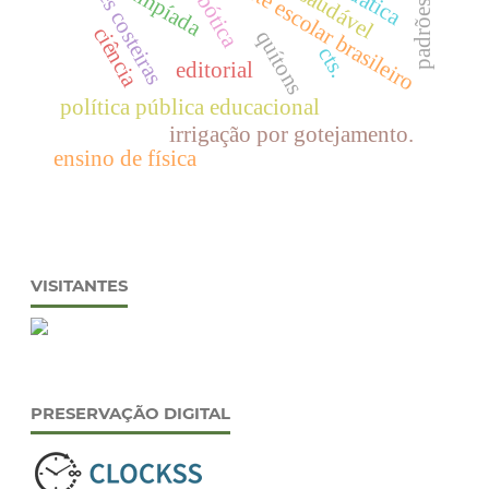
padrões de cor
regiões costeiras
transporte escolar brasileiro
olimpíada
robótica
ciência
quítons
cts.
editorial
política pública educacional
irrigação por gotejamento.
ensino de física
VISITANTES
PRESERVAÇÃO DIGITAL