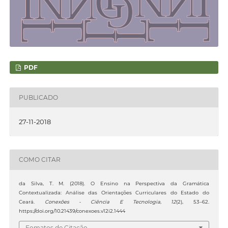
PDF
PUBLICADO
27-11-2018
COMO CITAR
da Silva, T. M. (2018). O Ensino na Perspectiva da Gramática
Contextualizada: Análise das Orientações Curriculares do Estado do
Ceará.
Conexões - Ciência E Tecnologia
,
12
(2), 53–62.
https://doi.org/10.21439/conexoes.v12i2.1444
Fomatos de Citação