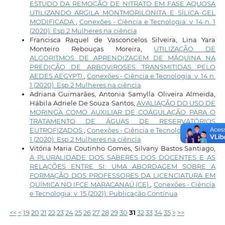
ESTUDO DA REMOÇÃO DE NITRATO EM FASE AQUOSA
UTILIZANDO ARGILA MONTMORILONITA E SÍLICA GEL
MODIFICADA
,
Conexões - Ciência e Tecnologia: v. 14 n. 1
(2020): Esp.2 Mulheres na ciência
Francisca Raquel de Vasconcelos Silveira, Lina Yara
Monteiro Rebouças Moreira,
UTILIZAÇÃO DE
ALGORITMOS DE APRENDIZAGEM DE MÁQUINA NA
PREDIÇÃO DE ARBOVIROSES TRANSMITIDAS PELO
AEDES AEGYPTI
,
Conexões - Ciência e Tecnologia: v. 14 n.
1 (2020): Esp.2 Mulheres na ciência
Adriana Guimarães, Antonia Samylla Oliveira Almeida,
Hábila Adriele De Souza Santos,
AVALIAÇÃO DO USO DE
MORINGA COMO AUXILIAR DE COAGULAÇÃO PARA O
TRATAMENTO DE ÁGUAS DE RESERVATÓRIOS
EUTROFIZADOS
,
Conexões - Ciência e Tecnologia: v. 14 n.
1 (2020): Esp.2 Mulheres na ciência
Vitória Maria Coutinho Gomes, Silvany Bastos Santiago,
A PLURALIDADE DOS SABERES DOS DOCENTES E AS
RELAÇÕES ENTRE SI: UMA ABORDAGEM SOBRE A
FORMAÇÃO DOS PROFESSORES DA LICENCIATURA EM
QUÍMICA NO IFCE MARACANAÚ (CE)
,
Conexões - Ciência
e Tecnologia: v. 15 (2021): Publicação Contínua
<<
<
19
20
21
22
23
24
25
26
27
28
29
30
31
32
33
34
35
>
>>