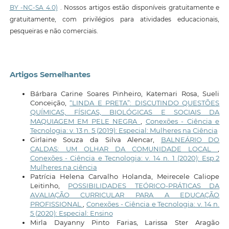
BY -NC-SA 4.0)
. Nossos artigos estão disponíveis gratuitamente e
gratuitamente, com privilégios para atividades educacionais,
pesqueiras e não comerciais.
Artigos Semelhantes
Bárbara Carine Soares Pinheiro, Katemari Rosa, Sueli
Conceição,
“LINDA E PRETA”: DISCUTINDO QUESTÕES
QUÍMICAS, FÍSICAS, BIOLÓGICAS E SOCIAIS DA
MAQUIAGEM EM PELE NEGRA
,
Conexões - Ciência e
Tecnologia: v. 13 n. 5 (2019): Especial: Mulheres na Ciência
Girlaine Souza da Silva Alencar,
BALNEÁRIO DO
CALDAS: UM OLHAR DA COMUNIDADE LOCAL
,
Conexões - Ciência e Tecnologia: v. 14 n. 1 (2020): Esp.2
Mulheres na ciência
Patrícia Helena Carvalho Holanda, Meirecele Caliope
Leitinho,
POSSIBILIDADES TEÓRICO-PRÁTICAS DA
AVALIAÇÃO CURRICULAR PARA A EDUCAÇÃO
PROFISSIONAL
,
Conexões - Ciência e Tecnologia: v. 14 n.
5 (2020): Especial: Ensino
Mirla Dayanny Pinto Farias, Larissa Ster Aragão