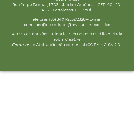
Rua Jorge Dumar, 1.703 – Jardim América – CEP: 60.410-
426 – Fortaleza/CE – Brasil
Telefone: (85) 3401-2332/2328 – E-mail:
conexoes@ifce.edu.br @revista.conexoesifce
A revista Conexões – Ciência e Tecnologia está licenciada
sob a
Creative
Commons
e Atribuição não comercial (CC BY-NC-SA 4.0).