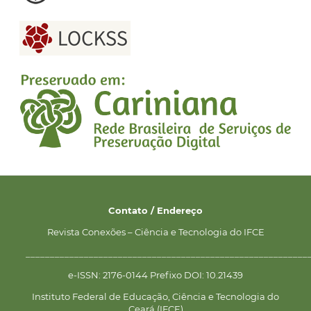
Contato / Endereço
Revista Conexões – Ciência e Tecnologia do IFCE
__________________________________________________________
e-ISSN: 2176-0144 Prefixo DOI: 10.21439
Instituto Federal de Educação, Ciência e Tecnologia do
Ceará (IFCE)