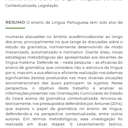
Contextualizada, Legislação.
RESUMO
O ensino de Língua Portuguesa tem sido alvo de
inúmeras discussões no âmbito acadêmico/escolar ao longo
dos anos, principalmente no que tange às discussões sobre o
estudo da gramática, normalmente desenvolvido de modo
mecanizado, automatizado e normativo. Diante disso, novas
estratégias metodológicas são apresentadas aos docentes de
língua materna. Defende-se – nesta pesquisa – as eficácias do
ensino de gramática que considera não a estrutura da língua
por si, mas sim a sua efetiva e eficiente realização nos sistemas
significantes (textos) produzidos nas mais diversas situações
sociointeracionais das quais participam os sujeitos. Nessa
perspectiva, o objetivo deste trabalho é analisar as
informações presentes nas Orientações Curriculares do Estado
do Ceará acerca da gramática contextualizada. Ancorou-se,
teoricamente, nos pressupostos defendidos por Antunes (2014),
que explora o papel da gramática no ensino de língua,
defendendo-a na perspectiva contextualizada, entre outros
autores. Em termos metodológicos, essa investigação foi
realizada em duas etapas: 1) Levantamento teórico,