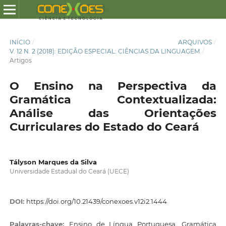
INÍCIO
/
ARQUIVOS
/
V. 12 N. 2 (2018): EDIÇÃO ESPECIAL: CIÊNCIAS DA LINGUAGEM
/
Artigos
O Ensino na Perspectiva da
Gramática Contextualizada:
Análise das Orientações
Curriculares do Estado do Ceará
Tályson Marques da Silva
Universidade Estadual do Ceará (UECE)
DOI:
https://doi.org/10.21439/conexoes.v12i2.1444
Palavras-chave:
Ensino de Língua Portuguesa, Gramática