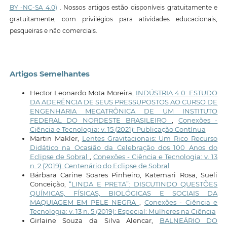
BY -NC-SA 4.0)
. Nossos artigos estão disponíveis gratuitamente e
gratuitamente, com privilégios para atividades educacionais,
pesqueiras e não comerciais.
Artigos Semelhantes
Hector Leonardo Mota Moreira,
INDÚSTRIA 4.0: ESTUDO
DA ADERÊNCIA DE SEUS PRESSUPOSTOS AO CURSO DE
ENGENHARIA MECATRÔNICA DE UM INSTITUTO
FEDERAL DO NORDESTE BRASILEIRO
,
Conexões -
Ciência e Tecnologia: v. 15 (2021): Publicação Contínua
Martin Makler,
Lentes Gravitacionais: Um Rico Recurso
Didático na Ocasião da Celebração dos 100 Anos do
Eclipse de Sobral
,
Conexões - Ciência e Tecnologia: v. 13
n. 2 (2019): Centenário do Eclipse de Sobral
Bárbara Carine Soares Pinheiro, Katemari Rosa, Sueli
Conceição,
“LINDA E PRETA”: DISCUTINDO QUESTÕES
QUÍMICAS, FÍSICAS, BIOLÓGICAS E SOCIAIS DA
MAQUIAGEM EM PELE NEGRA
,
Conexões - Ciência e
Tecnologia: v. 13 n. 5 (2019): Especial: Mulheres na Ciência
Girlaine Souza da Silva Alencar,
BALNEÁRIO DO