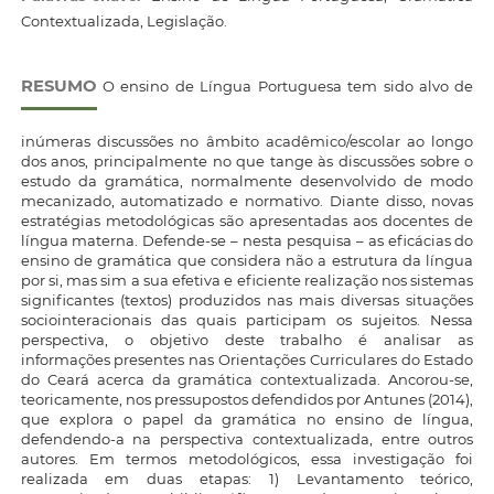
Contextualizada, Legislação.
RESUMO
O ensino de Língua Portuguesa tem sido alvo de
inúmeras discussões no âmbito acadêmico/escolar ao longo
dos anos, principalmente no que tange às discussões sobre o
estudo da gramática, normalmente desenvolvido de modo
mecanizado, automatizado e normativo. Diante disso, novas
estratégias metodológicas são apresentadas aos docentes de
língua materna. Defende-se – nesta pesquisa – as eficácias do
ensino de gramática que considera não a estrutura da língua
por si, mas sim a sua efetiva e eficiente realização nos sistemas
significantes (textos) produzidos nas mais diversas situações
sociointeracionais das quais participam os sujeitos. Nessa
perspectiva, o objetivo deste trabalho é analisar as
informações presentes nas Orientações Curriculares do Estado
do Ceará acerca da gramática contextualizada. Ancorou-se,
teoricamente, nos pressupostos defendidos por Antunes (2014),
que explora o papel da gramática no ensino de língua,
defendendo-a na perspectiva contextualizada, entre outros
autores. Em termos metodológicos, essa investigação foi
realizada em duas etapas: 1) Levantamento teórico,