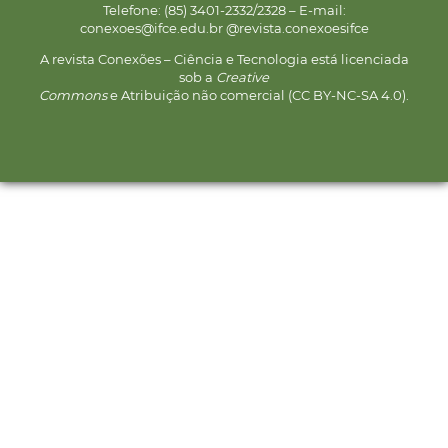
Telefone: (85) 3401-2332/2328 – E-mail:
conexoes@ifce.edu.br @revista.conexoesifce
A revista Conexões – Ciência e Tecnologia está licenciada
sob a
Creative
Commons
e Atribuição não comercial (CC BY-NC-SA 4.0).