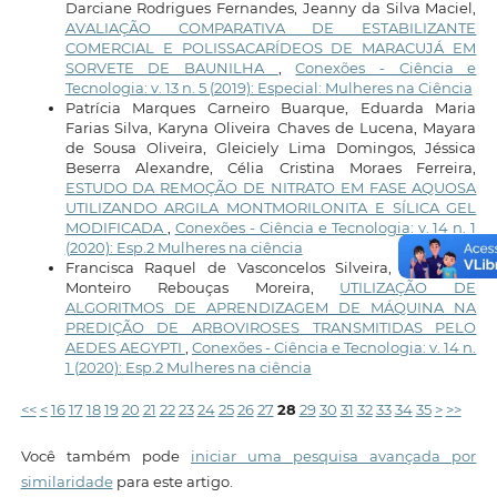
Darciane Rodrigues Fernandes, Jeanny da Silva Maciel,
AVALIAÇÃO COMPARATIVA DE ESTABILIZANTE
COMERCIAL E POLISSACARÍDEOS DE MARACUJÁ EM
SORVETE DE BAUNILHA
,
Conexões - Ciência e
Tecnologia: v. 13 n. 5 (2019): Especial: Mulheres na Ciência
Patrícia Marques Carneiro Buarque, Eduarda Maria
Farias Silva, Karyna Oliveira Chaves de Lucena, Mayara
de Sousa Oliveira, Gleiciely Lima Domingos, Jéssica
Beserra Alexandre, Célia Cristina Moraes Ferreira,
ESTUDO DA REMOÇÃO DE NITRATO EM FASE AQUOSA
UTILIZANDO ARGILA MONTMORILONITA E SÍLICA GEL
MODIFICADA
,
Conexões - Ciência e Tecnologia: v. 14 n. 1
(2020): Esp.2 Mulheres na ciência
Francisca Raquel de Vasconcelos Silveira, Lina Yara
Monteiro Rebouças Moreira,
UTILIZAÇÃO DE
ALGORITMOS DE APRENDIZAGEM DE MÁQUINA NA
PREDIÇÃO DE ARBOVIROSES TRANSMITIDAS PELO
AEDES AEGYPTI
,
Conexões - Ciência e Tecnologia: v. 14 n.
1 (2020): Esp.2 Mulheres na ciência
<<
<
16
17
18
19
20
21
22
23
24
25
26
27
28
29
30
31
32
33
34
35
>
>>
Você também pode
iniciar uma pesquisa avançada por
similaridade
para este artigo.