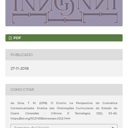
PDF
PUBLICADO
27-11-2018
COMO CITAR
da Silva, T. M. (2018). O Ensino na Perspectiva da Gramática
Contextualizada: Análise das Orientações Curriculares do Estado do
Ceará.
Conexões - Ciência E Tecnologia
,
12
(2), 53–62.
https://doi.org/10.21439/conexoes.v12i2.1444
Fomatos de Citação