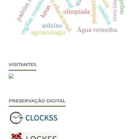
padrões de cor
regiões costeiras
keras
robótica
olimpíada
arduino
Água vermelha
agroecologia
VISITANTES
PRESERVAÇÃO DIGITAL