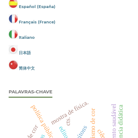
Español (España)
Français (France)
Italiano
日本語
简体中文
PALAVRAS-CHAVE
mostra de física.
política pública educacional
crescimento saudável
sequência didática
polimorfismo de cor
cts.
quítons
editorial
ciência