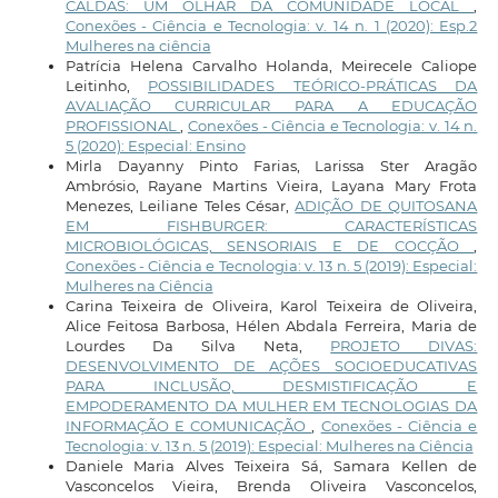
CALDAS: UM OLHAR DA COMUNIDADE LOCAL
,
Conexões - Ciência e Tecnologia: v. 14 n. 1 (2020): Esp.2
Mulheres na ciência
Patrícia Helena Carvalho Holanda, Meirecele Caliope
Leitinho,
POSSIBILIDADES TEÓRICO-PRÁTICAS DA
AVALIAÇÃO CURRICULAR PARA A EDUCAÇÃO
PROFISSIONAL
,
Conexões - Ciência e Tecnologia: v. 14 n.
5 (2020): Especial: Ensino
Mirla Dayanny Pinto Farias, Larissa Ster Aragão
Ambrósio, Rayane Martins Vieira, Layana Mary Frota
Menezes, Leiliane Teles César,
ADIÇÃO DE QUITOSANA
EM FISHBURGER: CARACTERÍSTICAS
MICROBIOLÓGICAS, SENSORIAIS E DE COCÇÃO
,
Conexões - Ciência e Tecnologia: v. 13 n. 5 (2019): Especial:
Mulheres na Ciência
Carina Teixeira de Oliveira, Karol Teixeira de Oliveira,
Alice Feitosa Barbosa, Hélen Abdala Ferreira, Maria de
Lourdes Da Silva Neta,
PROJETO DIVAS:
DESENVOLVIMENTO DE AÇÕES SOCIOEDUCATIVAS
PARA INCLUSÃO, DESMISTIFICAÇÃO E
EMPODERAMENTO DA MULHER EM TECNOLOGIAS DA
INFORMAÇÃO E COMUNICAÇÃO
,
Conexões - Ciência e
Tecnologia: v. 13 n. 5 (2019): Especial: Mulheres na Ciência
Daniele Maria Alves Teixeira Sá, Samara Kellen de
Vasconcelos Vieira, Brenda Oliveira Vasconcelos,