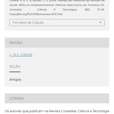
Correia, R. R. S., & Santos, G. O. (2019). Manejo dos Resíduos de Serviços de
Saúde (RSS) em Estabelecimentos Médicos Veterinários de Fortaleza-CE.
Conexões - Ciência E Tecnologia
,
13
(3), 72–81.
https://doi.org/10.21439/conexoes.v13i3.1243
Fomatos de Citação
EDIÇÃO
v. 13 n. 3 (2019)
SEÇÃO
Artigos
LICENÇA
Os autores que publicam na Revista Conexões: Ciência e Tecnologia