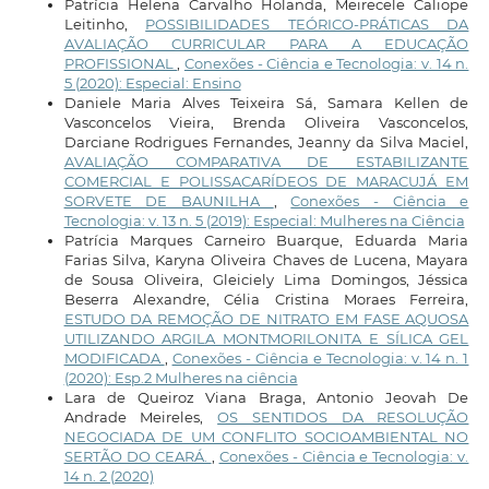
Patrícia Helena Carvalho Holanda, Meirecele Caliope
Leitinho,
POSSIBILIDADES TEÓRICO-PRÁTICAS DA
AVALIAÇÃO CURRICULAR PARA A EDUCAÇÃO
PROFISSIONAL
,
Conexões - Ciência e Tecnologia: v. 14 n.
5 (2020): Especial: Ensino
Daniele Maria Alves Teixeira Sá, Samara Kellen de
Vasconcelos Vieira, Brenda Oliveira Vasconcelos,
Darciane Rodrigues Fernandes, Jeanny da Silva Maciel,
AVALIAÇÃO COMPARATIVA DE ESTABILIZANTE
COMERCIAL E POLISSACARÍDEOS DE MARACUJÁ EM
SORVETE DE BAUNILHA
,
Conexões - Ciência e
Tecnologia: v. 13 n. 5 (2019): Especial: Mulheres na Ciência
Patrícia Marques Carneiro Buarque, Eduarda Maria
Farias Silva, Karyna Oliveira Chaves de Lucena, Mayara
de Sousa Oliveira, Gleiciely Lima Domingos, Jéssica
Beserra Alexandre, Célia Cristina Moraes Ferreira,
ESTUDO DA REMOÇÃO DE NITRATO EM FASE AQUOSA
UTILIZANDO ARGILA MONTMORILONITA E SÍLICA GEL
MODIFICADA
,
Conexões - Ciência e Tecnologia: v. 14 n. 1
(2020): Esp.2 Mulheres na ciência
Lara de Queiroz Viana Braga, Antonio Jeovah De
Andrade Meireles,
OS SENTIDOS DA RESOLUÇÃO
NEGOCIADA DE UM CONFLITO SOCIOAMBIENTAL NO
SERTÃO DO CEARÁ.
,
Conexões - Ciência e Tecnologia: v.
14 n. 2 (2020)