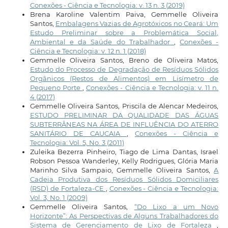
Conexões - Ciência e Tecnologia: v. 13 n. 3 (2019)
Brena Karoline Valentim Paiva, Gemmelle Oliveira
Santos,
Embalagens Vazias de Agrotóxicos no Ceará: Um
Estudo Preliminar sobre a Problemática Social,
Ambiental e da Saúde do Trabalhador
,
Conexões -
Ciência e Tecnologia: v. 12 n. 1 (2018)
Gemmelle Oliveira Santos, Breno de Oliveira Matos,
Estudo do Processo de Degradação de Resíduos Sólidos
Orgânicos (Restos de Alimentos) em Lisímetro de
Pequeno Porte
,
Conexões - Ciência e Tecnologia: v. 11 n.
4 (2017)
Gemmelle Oliveira Santos, Priscila de Alencar Medeiros,
ESTUDO PRELIMINAR DA QUALIDADE DAS ÁGUAS
SUBTERRÂNEAS NA ÁREA DE INFLUÊNCIA DO ATERRO
SANITÁRIO DE CAUCAIA
,
Conexões - Ciência e
Tecnologia: Vol. 5, No. 3 (2011)
Zuleika Bezerra Pinheiro, Tiago de Lima Dantas, Israel
Robson Pessoa Wanderley, Kelly Rodrigues, Glória Maria
Marinho Silva Sampaio, Gemmelle Oliveira Santos,
A
Cadeia Produtiva dos Resíduos Sólidos Domiciliares
(RSD) de Fortaleza-CE
,
Conexões - Ciência e Tecnologia:
Vol. 3, No. 1 (2009)
Gemmelle Oliveira Santos,
“Do Lixo a um Novo
Horizonte”: As Perspectivas de Alguns Trabalhadores do
Sistema de Gerenciamento de Lixo de Fortaleza
,