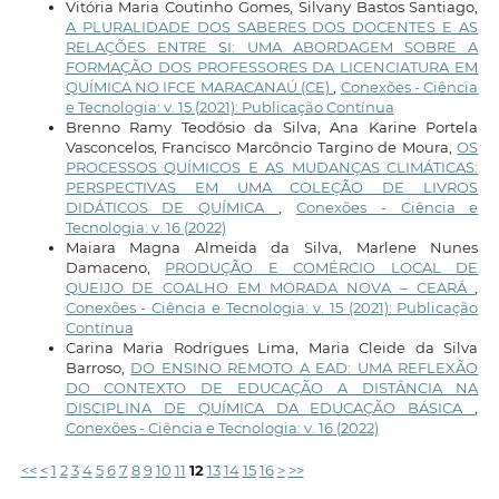
Vitória Maria Coutinho Gomes, Silvany Bastos Santiago,
A PLURALIDADE DOS SABERES DOS DOCENTES E AS
RELAÇÕES ENTRE SI: UMA ABORDAGEM SOBRE A
FORMAÇÃO DOS PROFESSORES DA LICENCIATURA EM
QUÍMICA NO IFCE MARACANAÚ (CE)
,
Conexões - Ciência
e Tecnologia: v. 15 (2021): Publicação Contínua
Brenno Ramy Teodósio da Silva, Ana Karine Portela
Vasconcelos, Francisco Marcôncio Targino de Moura,
OS
PROCESSOS QUÍMICOS E AS MUDANÇAS CLIMÁTICAS:
PERSPECTIVAS EM UMA COLEÇÃO DE LIVROS
DIDÁTICOS DE QUÍMICA
,
Conexões - Ciência e
Tecnologia: v. 16 (2022)
Maiara Magna Almeida da Silva, Marlene Nunes
Damaceno,
PRODUÇÃO E COMÉRCIO LOCAL DE
QUEIJO DE COALHO EM MORADA NOVA – CEARÁ
,
Conexões - Ciência e Tecnologia: v. 15 (2021): Publicação
Contínua
Carina Maria Rodrigues Lima, Maria Cleide da Silva
Barroso,
DO ENSINO REMOTO A EAD: UMA REFLEXÃO
DO CONTEXTO DE EDUCAÇÃO A DISTÂNCIA NA
DISCIPLINA DE QUÍMICA DA EDUCAÇÃO BÁSICA
,
Conexões - Ciência e Tecnologia: v. 16 (2022)
<<
<
1
2
3
4
5
6
7
8
9
10
11
12
13
14
15
16
>
>>