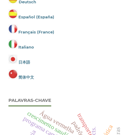
Deutsch
Español (España)
Français (France)
Italiano
日本語
简体中文
PALAVRAS-CHAVE
Água vermelha
crescimento saudável
robótica
cts.