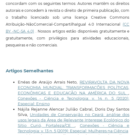
concordam com os seguintes termos: Autores mantêm os direitos
autorais e concedem à revista o direito de primeira publicação, com
o trabalho licenciado sob uma licença Creative Commons
Atribuição-NãoComercial-CompartilhaIgual 4.0 Internacional
(CC
BY -NC-SA 4.0)
. Nossos artigos estão disponíveis gratuitamente e
gratuitamente, com privilégios para atividades educacionais,
pesqueiras e não comerciais.
Artigos Semelhantes
Enéas de Araújo Arrais Neto,
REVIRAVOLTA DA NOVA
ECONOMIA MUNDIAL: TRANSFORMAÇÕES POLÍTICAS,
ECONÔMICAS E EDUCAÇÃO NA AMÉRICA DO SUL
,
Conexões - Ciência e Tecnologia: v. 14 n. 5 (2020):
Especial: Ensino
Nájila Rejanne Alencar Julião Cabral, Doris Day Santos
Silva,
Unidades de Conservação no Ceará: análise dos
usos legais da Área de Relevante Interesse Ecológico do
Sítio Curió, Fortaleza/CE
,
Conexões - Ciência e
Tecnologia: v. 13 n. 5 (2019): Especial: Mulheres na Ciência