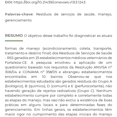
DOI:
https://doi.org/10.21439/conexoes.v13i3.1243
Palavras-chave:
Resíduos de serviços de saúde, manejo,
gerenciamento.
RESUMO
O objetivo desse trabalho foi diagnosticar as atuais
formas de manejo (acondicionamento, coleta, transporte,
tratamento e destino final) dos Resíduos de Serviços de Saúde
- RSS gerados em 25 estabelecimentos médicos veterinários de
Fortaleza-CE. A pesquisa envolveu a aplicação de um
o
questionário baseado nos requisitos da Resolução ANVISA n
o
306/04 e CONAMA n
358/05 e abrangeu estabelecimentos
encontrados em 10 bairros. Observou-se que nos
estabelecimentos estudados são gerados resíduos do Grupo A
(biológico), B (químico), D (comum) e E (perfurocortante), não
havendo geração de rejeitos radioativos (Grupo C). Nenhum
estabelecimento cumpre por completo e corretamente todas
as etapas do manejo, mas isso não exclui a existência de boas
práticas em alguns locais e para determinadas fases do
gerenciamento. Em linhas gerais, os estabelecimentos têm
maior rigor no cumprimento das etapas iniciais do manejo