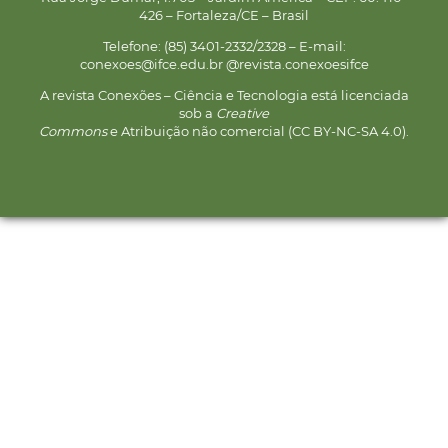
426 – Fortaleza/CE – Brasil
Telefone: (85) 3401-2332/2328 – E-mail:
conexoes@ifce.edu.br @revista.conexoesifce
A revista Conexões – Ciência e Tecnologia está licenciada
sob a
Creative
Commons
e Atribuição não comercial (CC BY-NC-SA 4.0).