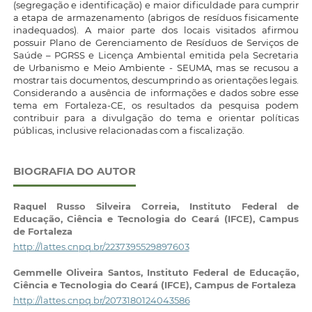
(segregação e identificação) e maior dificuldade para cumprir
a etapa de armazenamento (abrigos de resíduos fisicamente
inadequados). A maior parte dos locais visitados afirmou
possuir Plano de Gerenciamento de Resíduos de Serviços de
Saúde – PGRSS e Licença Ambiental emitida pela Secretaria
de Urbanismo e Meio Ambiente - SEUMA, mas se recusou a
mostrar tais documentos, descumprindo as orientações legais.
Considerando a ausência de informações e dados sobre esse
tema em Fortaleza-CE, os resultados da pesquisa podem
contribuir para a divulgação do tema e orientar políticas
públicas, inclusive relacionadas com a fiscalização.
BIOGRAFIA DO AUTOR
Raquel Russo Silveira Correia,
Instituto Federal de
Educação, Ciência e Tecnologia do Ceará (IFCE), Campus
de Fortaleza
http://lattes.cnpq.br/2237395529897603
Gemmelle Oliveira Santos,
Instituto Federal de Educação,
Ciência e Tecnologia do Ceará (IFCE), Campus de Fortaleza
http://lattes.cnpq.br/2073180124043586