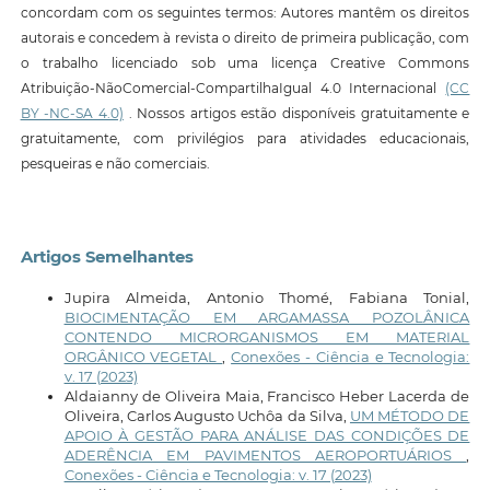
concordam com os seguintes termos: Autores mantêm os direitos
autorais e concedem à revista o direito de primeira publicação, com
o trabalho licenciado sob uma licença Creative Commons
Atribuição-NãoComercial-CompartilhaIgual 4.0 Internacional
(CC
BY -NC-SA 4.0)
. Nossos artigos estão disponíveis gratuitamente e
gratuitamente, com privilégios para atividades educacionais,
pesqueiras e não comerciais.
Artigos Semelhantes
Jupira Almeida, Antonio Thomé, Fabiana Tonial,
BIOCIMENTAÇÃO EM ARGAMASSA POZOLÂNICA
CONTENDO MICRORGANISMOS EM MATERIAL
ORGÂNICO VEGETAL
,
Conexões - Ciência e Tecnologia:
v. 17 (2023)
Aldaianny de Oliveira Maia, Francisco Heber Lacerda de
Oliveira, Carlos Augusto Uchôa da Silva,
UM MÉTODO DE
APOIO À GESTÃO PARA ANÁLISE DAS CONDIÇÕES DE
ADERÊNCIA EM PAVIMENTOS AEROPORTUÁRIOS
,
Conexões - Ciência e Tecnologia: v. 17 (2023)