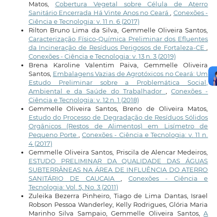
Matos,
Cobertura Vegetal sobre Célula de Aterro
Sanitário Encerrada Há Vinte Anos no Ceará
,
Conexões -
Ciência e Tecnologia: v. 11 n. 6 (2017)
Rilton Bruno Lima da Silva, Gemmelle Oliveira Santos,
Caracterização Físico-Química Preliminar dos Efluentes
da Incineração de Resíduos Perigosos de Fortaleza-CE
,
Conexões - Ciência e Tecnologia: v. 13 n. 3 (2019)
Brena Karoline Valentim Paiva, Gemmelle Oliveira
Santos,
Embalagens Vazias de Agrotóxicos no Ceará: Um
Estudo Preliminar sobre a Problemática Social,
Ambiental e da Saúde do Trabalhador
,
Conexões -
Ciência e Tecnologia: v. 12 n. 1 (2018)
Gemmelle Oliveira Santos, Breno de Oliveira Matos,
Estudo do Processo de Degradação de Resíduos Sólidos
Orgânicos (Restos de Alimentos) em Lisímetro de
Pequeno Porte
,
Conexões - Ciência e Tecnologia: v. 11 n.
4 (2017)
Gemmelle Oliveira Santos, Priscila de Alencar Medeiros,
ESTUDO PRELIMINAR DA QUALIDADE DAS ÁGUAS
SUBTERRÂNEAS NA ÁREA DE INFLUÊNCIA DO ATERRO
SANITÁRIO DE CAUCAIA
,
Conexões - Ciência e
Tecnologia: Vol. 5, No. 3 (2011)
Zuleika Bezerra Pinheiro, Tiago de Lima Dantas, Israel
Robson Pessoa Wanderley, Kelly Rodrigues, Glória Maria
Marinho Silva Sampaio, Gemmelle Oliveira Santos,
A