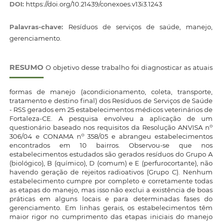
DOI:
https://doi.org/10.21439/conexoes.v13i3.1243
Palavras-chave:
Resíduos de serviços de saúde, manejo,
gerenciamento.
RESUMO
O objetivo desse trabalho foi diagnosticar as atuais
formas de manejo (acondicionamento, coleta, transporte,
tratamento e destino final) dos Resíduos de Serviços de Saúde
- RSS gerados em 25 estabelecimentos médicos veterinários de
Fortaleza-CE. A pesquisa envolveu a aplicação de um
o
questionário baseado nos requisitos da Resolução ANVISA n
o
306/04 e CONAMA n
358/05 e abrangeu estabelecimentos
encontrados em 10 bairros. Observou-se que nos
estabelecimentos estudados são gerados resíduos do Grupo A
(biológico), B (químico), D (comum) e E (perfurocortante), não
havendo geração de rejeitos radioativos (Grupo C). Nenhum
estabelecimento cumpre por completo e corretamente todas
as etapas do manejo, mas isso não exclui a existência de boas
práticas em alguns locais e para determinadas fases do
gerenciamento. Em linhas gerais, os estabelecimentos têm
maior rigor no cumprimento das etapas iniciais do manejo