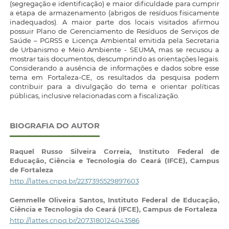
(segregação e identificação) e maior dificuldade para cumprir
a etapa de armazenamento (abrigos de resíduos fisicamente
inadequados). A maior parte dos locais visitados afirmou
possuir Plano de Gerenciamento de Resíduos de Serviços de
Saúde – PGRSS e Licença Ambiental emitida pela Secretaria
de Urbanismo e Meio Ambiente - SEUMA, mas se recusou a
mostrar tais documentos, descumprindo as orientações legais.
Considerando a ausência de informações e dados sobre esse
tema em Fortaleza-CE, os resultados da pesquisa podem
contribuir para a divulgação do tema e orientar políticas
públicas, inclusive relacionadas com a fiscalização.
BIOGRAFIA DO AUTOR
Raquel Russo Silveira Correia,
Instituto Federal de
Educação, Ciência e Tecnologia do Ceará (IFCE), Campus
de Fortaleza
http://lattes.cnpq.br/2237395529897603
Gemmelle Oliveira Santos,
Instituto Federal de Educação,
Ciência e Tecnologia do Ceará (IFCE), Campus de Fortaleza
http://lattes.cnpq.br/2073180124043586