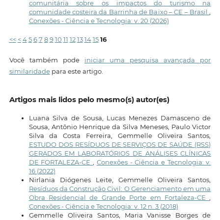
comunitária sobre os impactos do turismo na
comunidade costeira da Barrinha de Baixo – CE – Brasil
,
Conexões - Ciência e Tecnologia: v. 20 (2026)
<<
<
4
5
6
7
8
9
10
11
12
13
14
15
16
Você também pode
iniciar uma pesquisa avançada por
similaridade
para este artigo.
Artigos mais lidos pelo mesmo(s) autor(es)
Luana Silva de Sousa, Lucas Menezes Damasceno de
Sousa, Antônio Henrique da Silva Meneses, Paulo Victor
Silva da Costa Ferreira, Gemmelle Oliveira Santos,
ESTUDO DOS RESÍDUOS DE SERVIÇOS DE SAÚDE (RSS)
GERADOS EM LABORATÓRIOS DE ANÁLISES CLÍNICAS
DE FORTALEZA-CE
,
Conexões - Ciência e Tecnologia: v.
16 (2022)
Nirlania Diógenes Leite, Gemmelle Oliveira Santos,
Resíduos da Construção Civil: O Gerenciamento em uma
Obra Residencial de Grande Porte em Fortaleza-CE
,
Conexões - Ciência e Tecnologia: v. 12 n. 3 (2018)
Gemmelle Oliveira Santos, Maria Vanisse Borges de