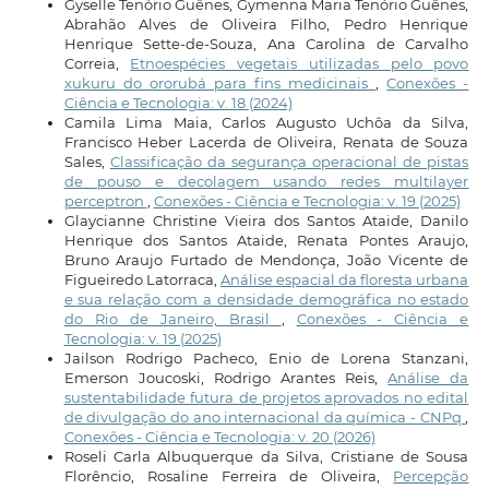
Gyselle Tenório Guênes, Gymenna Maria Tenório Guênes,
Abrahão Alves de Oliveira Filho, Pedro Henrique
Henrique Sette-de-Souza, Ana Carolina de Carvalho
Correia,
Etnoespécies vegetais utilizadas pelo povo
xukuru do ororubá para fins medicinais
,
Conexões -
Ciência e Tecnologia: v. 18 (2024)
Camila Lima Maia, Carlos Augusto Uchôa da Silva,
Francisco Heber Lacerda de Oliveira, Renata de Souza
Sales,
Classificação da segurança operacional de pistas
de pouso e decolagem usando redes multilayer
perceptron
,
Conexões - Ciência e Tecnologia: v. 19 (2025)
Glaycianne Christine Vieira dos Santos Ataide, Danilo
Henrique dos Santos Ataide, Renata Pontes Araujo,
Bruno Araujo Furtado de Mendonça, João Vicente de
Figueiredo Latorraca,
Análise espacial da floresta urbana
e sua relação com a densidade demográfica no estado
do Rio de Janeiro, Brasil
,
Conexões - Ciência e
Tecnologia: v. 19 (2025)
Jailson Rodrigo Pacheco, Enio de Lorena Stanzani,
Emerson Joucoski, Rodrigo Arantes Reis,
Análise da
sustentabilidade futura de projetos aprovados no edital
de divulgação do ano internacional da química - CNPq
,
Conexões - Ciência e Tecnologia: v. 20 (2026)
Roseli Carla Albuquerque da Silva, Cristiane de Sousa
Florêncio, Rosaline Ferreira de Oliveira,
Percepção