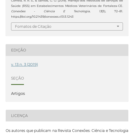
Correia, R. R. S., & Santos, G. O. (2019). Manejo dos Resíduos de Serviços de
Saúde (RSS) em Estabelecimentos Médicos Veterinários de Fortaleza-CE.
Conexões - Ciência E Tecnologia
,
13
(3), 72–81.
https://doi.org/10.21439/conexoes.v13i3.1243
Fomatos de Citação
EDIÇÃO
v. 13 n. 3 (2019)
SEÇÃO
Artigos
LICENÇA
Os autores que publicam na Revista Conexões: Ciência e Tecnologia