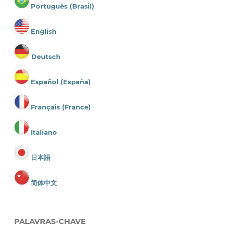
Português (Brasil)
English
Deutsch
Español (España)
Français (France)
Italiano
日本語
简体中文
PALAVRAS-CHAVE