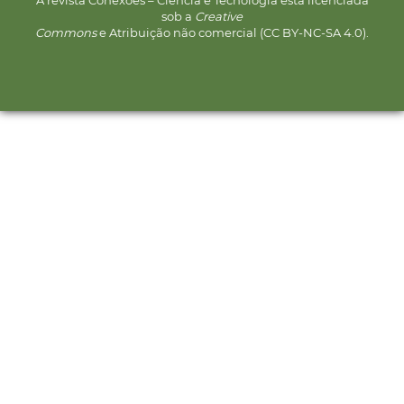
A revista Conexões – Ciência e Tecnologia está licenciada
sob a
Creative
Commons
e Atribuição não comercial (CC BY-NC-SA 4.0).