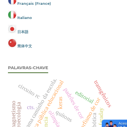
Français (France)
Italiano
日本語
简体中文
PALAVRAS-CHAVE
programa caminho da escola.
transgênicos
política pública educacional
circuito rc
padrões de cor
editorial
polimorfismo de cor
keras
eletromagnetismo
agroecologia
cts.
lei de faraday
quítons
olimpíada
robótica
ciência