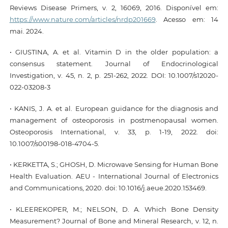
Reviews Disease Primers, v. 2, 16069, 2016. Disponível em:
https://www.nature.com/articles/nrdp201669
. Acesso em: 14
mai. 2024.
• GIUSTINA, A. et al. Vitamin D in the older population: a
consensus statement. Journal of Endocrinological
Investigation, v. 45, n. 2, p. 251-262, 2022. DOI: 10.1007/s12020-
022-03208-3
• KANIS, J. A. et al. European guidance for the diagnosis and
management of osteoporosis in postmenopausal women.
Osteoporosis International, v. 33, p. 1-19, 2022. doi:
10.1007/s00198-018-4704-5.
• KERKETTA, S.; GHOSH, D. Microwave Sensing for Human Bone
Health Evaluation. AEU - International Journal of Electronics
and Communications, 2020. doi: 10.1016/j.aeue.2020.153469.
• KLEEREKOPER, M.; NELSON, D. A. Which Bone Density
Measurement? Journal of Bone and Mineral Research, v. 12, n.