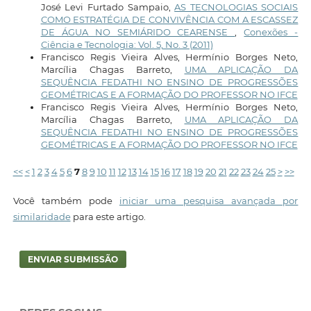
José Levi Furtado Sampaio,
AS TECNOLOGIAS SOCIAIS
COMO ESTRATÉGIA DE CONVIVÊNCIA COM A ESCASSEZ
DE ÁGUA NO SEMIÁRIDO CEARENSE
,
Conexões -
Ciência e Tecnologia: Vol. 5, No. 3 (2011)
Francisco Regis Vieira Alves, Hermínio Borges Neto,
Marcília Chagas Barreto,
UMA APLICAÇÃO DA
SEQUÊNCIA FEDATHI NO ENSINO DE PROGRESSÕES
GEOMÉTRICAS E A FORMAÇÃO DO PROFESSOR NO IFCE
Francisco Regis Vieira Alves, Hermínio Borges Neto,
Marcília Chagas Barreto,
UMA APLICAÇÃO DA
SEQUÊNCIA FEDATHI NO ENSINO DE PROGRESSÕES
GEOMÉTRICAS E A FORMAÇÃO DO PROFESSOR NO IFCE
<<
<
1
2
3
4
5
6
7
8
9
10
11
12
13
14
15
16
17
18
19
20
21
22
23
24
25
>
>>
Você também pode
iniciar uma pesquisa avançada por
similaridade
para este artigo.
ENVIAR SUBMISSÃO