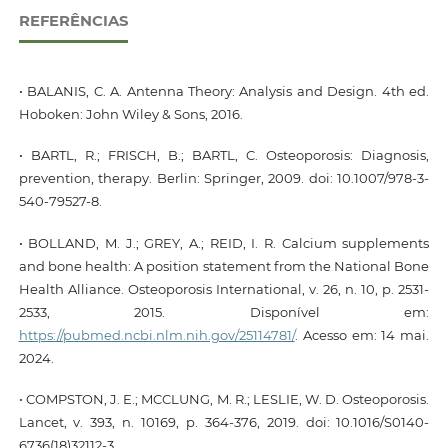
REFERÊNCIAS
• BALANIS, C. A. Antenna Theory: Analysis and Design. 4th ed.
Hoboken: John Wiley & Sons, 2016.
• BARTL, R.; FRISCH, B.; BARTL, C. Osteoporosis: Diagnosis,
prevention, therapy. Berlin: Springer, 2009. doi: 10.1007/978-3-
540-79527-8.
• BOLLAND, M. J.; GREY, A.; REID, I. R. Calcium supplements
and bone health: A position statement from the National Bone
Health Alliance. Osteoporosis International, v. 26, n. 10, p. 2531-
2533, 2015. Disponível em:
https://pubmed.ncbi.nlm.nih.gov/25114781/
. Acesso em: 14 mai.
2024.
• COMPSTON, J. E.; MCCLUNG, M. R.; LESLIE, W. D. Osteoporosis.
Lancet, v. 393, n. 10169, p. 364-376, 2019. doi: 10.1016/S0140-
6736(18)32112-3.