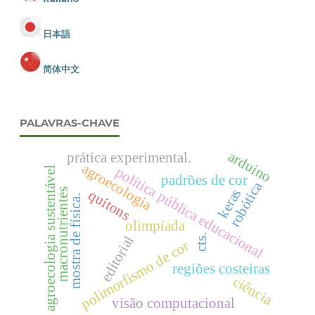
日本語
简体中文
PALAVRAS-CHAVE
arduino
prática experimental.
agroecologia
política pública educacional
agroecologia sustentável
padrões de cor
robótica
keras
macronutrientes
quítons
mostra de física.
olimpíada
cts.
editorial
polimorfismo de cor
regiões costeiras
ciência
visão computacional