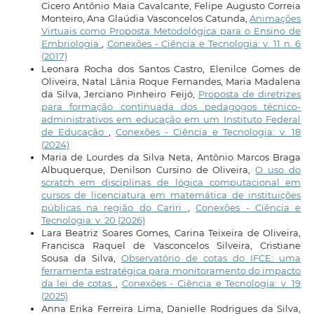
Cicero Antônio Maia Cavalcante, Felipe Augusto Correia
Monteiro, Ana Glaúdia Vasconcelos Catunda,
Animações
Virtuais como Proposta Metodológica para o Ensino de
Embriologia
,
Conexões - Ciência e Tecnologia: v. 11 n. 6
(2017)
Leonara Rocha dos Santos Castro, Elenilce Gomes de
Oliveira, Natal Lânia Roque Fernandes, Maria Madalena
da Silva, Jerciano Pinheiro Feijó,
Proposta de diretrizes
para formação continuada dos pedagogos técnico-
administrativos em educação em um Instituto Federal
de Educação
,
Conexões - Ciência e Tecnologia: v. 18
(2024)
Maria de Lourdes da Silva Neta, Antônio Marcos Braga
Albuquerque, Denilson Cursino de Oliveira,
O uso do
scratch em disciplinas de lógica computacional em
cursos de licenciatura em matemática de instituições
públicas na região do Cariri
,
Conexões - Ciência e
Tecnologia: v. 20 (2026)
Lara Beatriz Soares Gomes, Carina Teixeira de Oliveira,
Francisca Raquel de Vasconcelos Silveira, Cristiane
Sousa da Silva,
Observatório de cotas do IFCE: uma
ferramenta estratégica para monitoramento do impacto
da lei de cotas
,
Conexões - Ciência e Tecnologia: v. 19
(2025)
Anna Erika Ferreira Lima, Danielle Rodrigues da Silva,