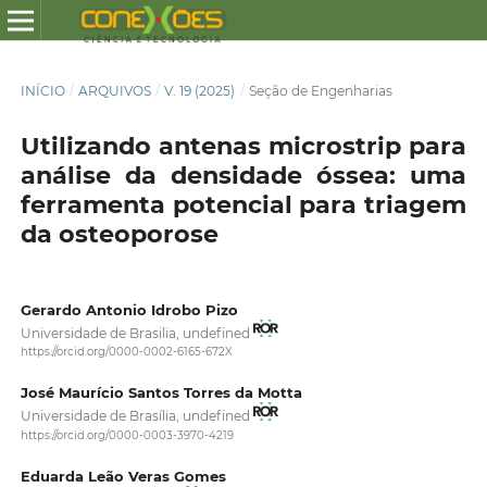
INÍCIO
/
ARQUIVOS
/
V. 19 (2025)
/
Seção de Engenharias
Utilizando antenas microstrip para
análise da densidade óssea: uma
ferramenta potencial para triagem
da osteoporose
Gerardo Antonio Idrobo Pizo
Universidade de Brasilia, undefined
https://orcid.org/0000-0002-6165-672X
José Maurício Santos Torres da Motta
Universidade de Brasília, undefined
https://orcid.org/0000-0003-3970-4219
Eduarda Leão Veras Gomes