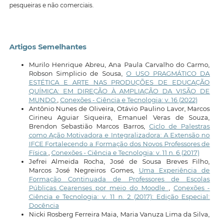
pesqueiras e não comerciais.
Artigos Semelhantes
Murilo Henrique Abreu, Ana Paula Carvalho do Carmo,
Robson Simplicio de Sousa,
O USO PRAGMÁTICO DA
ESTÉTICA E ARTE NAS PRODUÇÕES DE EDUCAÇÃO
QUÍMICA: EM DIREÇÃO À AMPLIAÇÃO DA VISÃO DE
MUNDO
,
Conexões - Ciência e Tecnologia: v. 16 (2022)
Antônio Nunes de Oliveira, Otávio Paulino Lavor, Marcos
Cirineu Aguiar Siqueira, Emanuel Veras de Souza,
Brendon Sebastião Marcos Barros,
Ciclo de Palestras
como Ação Motivadora e Integralizadora: A Extensão no
IFCE Fortalecendo a Formação dos Novos Professores de
Física
,
Conexões - Ciência e Tecnologia: v. 11 n. 6 (2017)
Jefrei Almeida Rocha, José de Sousa Breves Filho,
Marcos José Negreiros Gomes,
Uma Experiência de
Formação Continuada de Professores de Escolas
Públicas Cearenses por meio do Moodle
,
Conexões -
Ciência e Tecnologia: v. 11 n. 2 (2017): Edição Especial:
Docência
Nicki Rosberg Ferreira Maia, Maria Vanuza Lima da Silva,