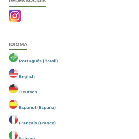
REDES SOCIAIS
IDIOMA
Português (Brasil)
English
Deutsch
Español (España)
Français (France)
Italiano