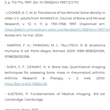
5, p. 712-714, 1997. doi: 10.1359/jbmr.1997.12.5.712.
• LOOKER, A. C. et al. Prevalence of low femoral bone density in
older U.S. adults from NHANES III. Journal of Bone and Mineral
Research, v. 12, n. 11, p. 1761-1768, 1997. Disponível em:
https://asbmr.onlinelibrary.wiley.com/doi/abs/10.1359/jbmr.1997.12.1
Acesso em: 14 mai. 2024.
• MARTINI, F. H.; TIMMONS, M. J.; TALLITSCH, R. B. Anatomia
Humana. 6. ed. Porto Alegre: Artmed, 2009. ISBN 853632029X,
9788536320298.
• NJEH, C. F.; GENANT, H. K. Bone loss: Quantitative imaging
techniques for assessing bone mass in rheumatoid arthritis.
Arthritis Research & Therapy, v. 2, 446, 2000.
https://doi.org/10.1186/ar126
• SUETENS, P. Fundamentals of Medical Imaging. 3rd ed.
Cambridge: Cambridge
University Press, 2017.