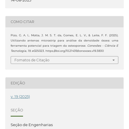
14-08-2025
COMO CITAR
Pizo, G. A. I., Motta, J. M. S. T. da, Gomes, E. L. V., & Leite, F. F. (2025).
Utilizando antenas microstrip para análise da densidade óssea: uma
ferramenta potencial para triagem da osteoporose.
Conexões - Ciência E
Tecnologia
,
19
, e025023. https://doi.org/10.21439/conexoes.v19.3830
Fomatos de Citação
EDIÇÃO
v. 19 (2025)
SEÇÃO
Seção de Engenharias