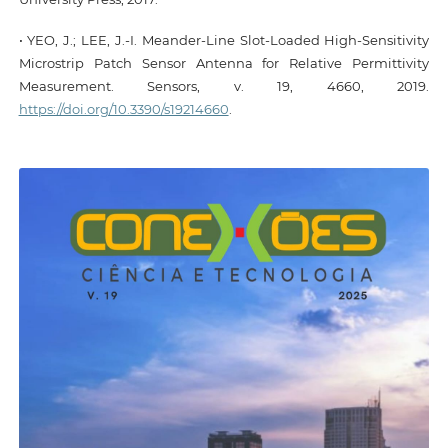
• YEO, J.; LEE, J.-I. Meander-Line Slot-Loaded High-Sensitivity
Microstrip Patch Sensor Antenna for Relative Permittivity
Measurement. Sensors, v. 19, 4660, 2019.
https://doi.org/10.3390/s19214660
.