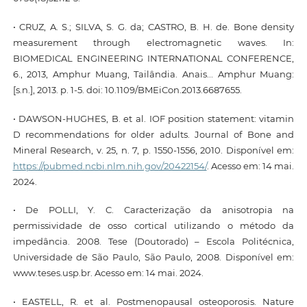
• CRUZ, A. S.; SILVA, S. G. da; CASTRO, B. H. de. Bone density
measurement through electromagnetic waves. In:
BIOMEDICAL ENGINEERING INTERNATIONAL CONFERENCE,
6., 2013, Amphur Muang, Tailândia. Anais... Amphur Muang:
[s.n.], 2013. p. 1-5. doi: 10.1109/BMEiCon.2013.6687655.
• DAWSON-HUGHES, B. et al. IOF position statement: vitamin
D recommendations for older adults. Journal of Bone and
Mineral Research, v. 25, n. 7, p. 1550-1556, 2010. Disponível em:
https://pubmed.ncbi.nlm.nih.gov/20422154/
. Acesso em: 14 mai.
2024.
• De POLLI, Y. C. Caracterização da anisotropia na
permissividade de osso cortical utilizando o método da
impedância. 2008. Tese (Doutorado) – Escola Politécnica,
Universidade de São Paulo, São Paulo, 2008. Disponível em:
www.teses.usp.br. Acesso em: 14 mai. 2024.
• EASTELL, R. et al. Postmenopausal osteoporosis. Nature