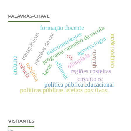
PALAVRAS-CHAVE
programa caminho da escola.
formação docente
macronutrientes
transgênicos
padrões de cor
compostagem
agroecologia
quítons
olimpíada
cts.
arduino
editorial
ciência
robótica
keras
regiões costeiras
circuito rc
política pública educacional
políticas públicas. efeitos positivos.
VISITANTES