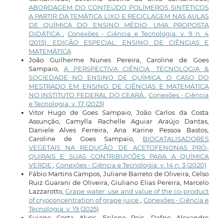
ABORDAGEM DO CONTEÚDO POLÍMEROS SINTÉTICOS
A PARTIR DA TEMÁTICA LIXO E RECICLAGEM NAS AULAS
DE QUÍMICA DO ENSINO MÉDIO: UMA PROPOSTA
DIDÁTICA
,
Conexões - Ciência e Tecnologia: v. 9 n. 4
(2015): EDIÇÃO ESPECIAL: ENSINO DE CIÊNCIAS E
MATEMÁTICA
João Guilherme Nunes Pereira, Caroline de Goes
Sampaio,
A PERSPECTIVA CIÊNCIA, TECNOLOGIA &
SOCIEDADE NO ENSINO DE QUÍMICA: O CASO DO
MESTRADO EM ENSINO DE CIÊNCIAS E MATEMÁTICA
NO INSTITUTO FEDERAL DO CEARÁ
,
Conexões - Ciência
e Tecnologia: v. 17 (2023)
Vitor Hugo de Goes Sampaio, João Carlos da Costa
Assunção, Camylla Rachelle Aguiar Araújo Dantas,
Daniele Alves Ferreira, Ana Karine Pessoa Bastos,
Caroline de Goes Sampaio,
BIOCATALISADORES
VEGETAIS NA REDUÇÃO DE ACETOFENONAS PRÓ-
QUIRAIS E SUAS CONTRIBUIÇÕES PARA A QUÍMICA
VERDE
,
Conexões - Ciência e Tecnologia: v. 14 n. 3 (2020)
Fábio Martins Campos, Juliane Barreto de Oliveira, Celso
Ruiz Guarani de Oliveira, Giuliano Elias Pereira, Marcelo
Lazzarotto,
Grape water: use and value of the co-product
of cryoconcentration of grape juice
,
Conexões - Ciência e
Tecnologia: v. 19 (2025)
Suiane Costa Alves, Esilene Reis, Dafne Alexandre