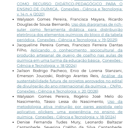
COMO RECURSO DIDÁTICO-PEDAGÓGICO PARA O
ENSINO DE QUÍMICA
,
Conexões - Ciência e Tecnologia:
v. 14 n. 4 (2020)
Walysson Gomes Pereira, Francisca Mayara, Ricardo
Douglas de Sousa Bernardo,
Uso dos diagramas de rich-
suter como ferramenta didática para distribuição
eletrônica dos elementos químicos do bloco d da tabela
periódica
,
Conexões - Ciência e Tecnologia: v. 19 (2025)
Jacqueline Pereira Gomes, Francisco Ferreira Dantas
Filho,
Aplicando o conhecimento sociocultural da
produção artesanal de queijo de coalho nas aulas de
química em uma turma da educação básica
,
Conexões -
Ciência e Tecnologia: v. 18 (2024)
Jailson Rodrigo Pacheco, Enio de Lorena Stanzani,
Emerson Joucoski, Rodrigo Arantes Reis,
Análise da
sustentabilidade futura de projetos aprovados no edital
de divulgação do ano internacional da química - CNPq
,
Conexões - Ciência e Tecnologia: v. 20 (2026)
Walysson Gomes Pereira, Rogério José Melo do
Nascimento, Tássio Lessa do Nascimento,
Uso da
metodologia ativa instrução por pares assistida pelo
aplicativo plickers: uma experiência no ensino de
química
,
Conexões - Ciência e Tecnologia: v. 18 (2024)
Denise Fernanda Tudes Mury, Leonardo Baltazar
Cantanhede, Severina Coêlho da Silva Cantanhede,