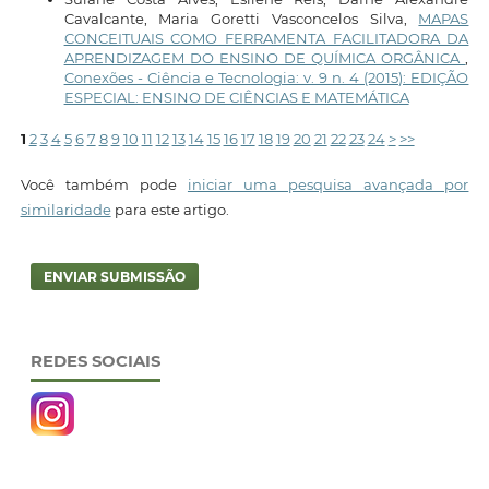
Cavalcante, Maria Goretti Vasconcelos Silva,
MAPAS
CONCEITUAIS COMO FERRAMENTA FACILITADORA DA
APRENDIZAGEM DO ENSINO DE QUÍMICA ORGÂNICA
,
Conexões - Ciência e Tecnologia: v. 9 n. 4 (2015): EDIÇÃO
ESPECIAL: ENSINO DE CIÊNCIAS E MATEMÁTICA
1
2
3
4
5
6
7
8
9
10
11
12
13
14
15
16
17
18
19
20
21
22
23
24
>
>>
Você também pode
iniciar uma pesquisa avançada por
similaridade
para este artigo.
ENVIAR SUBMISSÃO
REDES SOCIAIS