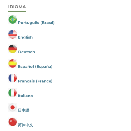
IDIOMA
Português (Brasil)
English
Deutsch
Español (España)
Français (France)
Italiano
日本語
简体中文