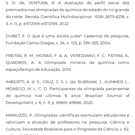
S. D. de; VENTURA, R. A. Avaliação do perfil social dos
premiados nas olimpíadas de química do estado do rio grande
do norte. Revista Científica Multidisciplinar. ISSN 2675-6218, v.
3, n. 11, p. e3112169–e3112169, 2022.
DUBET, F. O que é uma escola justa? Cadernos de pesquisa,
Fundação Carlos Chagas, v. 34, n. 123, p. 539–555, 2004.
FREITAS, R. M.; MORAIS, F. A. A.; VEREDIANO, F. C.; FÁTIMA, A.;
QUADROS, A. A Olimpíada mineira de química como
espaço/tempo de educação. 2010.
IMBERTTI, A. d. S.; CRUZ, C. S. L. da; BUBNIAK, J.; KUMMER, L.;
MONEGO, M. L. C. D. Participantes da olimpíada paranaense
de química nos últimos 6 anos. Brazilian Journal of
Development, v. 6, n. 9, p. 69651–69666, 2020.
MARIUZZO, P. Olimpíadas científicas estimulam estudantes e
valorizam a atuação de professores na pesquisa. Ciência e
Cultura, Sociedade Brasileira para o Progresso da Ciência, v. 62,