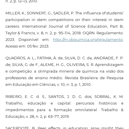
n. 2, p. 12–13, 2010.
MILLER, K.; SONNERT, G.; SADLER, P. The influence of students’
participation in stem competitions on their interest in stem
careers. International Journal of Science Education, Part B,
Taylor & Francis, v. 8, n. 2, p. 95–114, 2018. OQRN. Regulamento.
2023. Disponível em:
http://rn.obquimica.org/regulamento
.
Acesso em: 05 fev. 2023.
QUADROS, A. L.; FÁTIMA, Â. de; SILVA, D. C. da; ANDRADE, F. P.
de; SILVA, G. de F.; ALEME, H. G.; OLIVEIRA, S. R. Aprendizagem
e competição: a olimpíada mineira de química na visão dos
professores de ensino médio. Revista Brasileira de Pesquisa
em Educação em Ciências, v. 10, n. 3, p. 1, 2010.
RIBEIRO, E. C. d. S.; SANTOS, J. D. G. dos; SOBRAL, K. M.
Trabalho, educação e capital: percursos históricos e
impedimentos para a formação omnilateral. Trabalho &
Educação, v. 28, n. 2, p. 63–77, 2019.
SACERDOTE, B. Peer effects in education: How might they