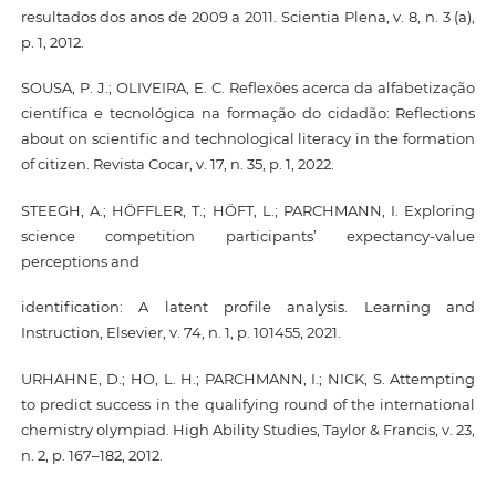
resultados dos anos de 2009 a 2011. Scientia Plena, v. 8, n. 3 (a),
p. 1, 2012.
SOUSA, P. J.; OLIVEIRA, E. C. Reflexões acerca da alfabetização
científica e tecnológica na formação do cidadão: Reflections
about on scientific and technological literacy in the formation
of citizen. Revista Cocar, v. 17, n. 35, p. 1, 2022.
STEEGH, A.; HÖFFLER, T.; HÖFT, L.; PARCHMANN, I. Exploring
science competition participants’ expectancy-value
perceptions and
identification: A latent profile analysis. Learning and
Instruction, Elsevier, v. 74, n. 1, p. 101455, 2021.
URHAHNE, D.; HO, L. H.; PARCHMANN, I.; NICK, S. Attempting
to predict success in the qualifying round of the international
chemistry olympiad. High Ability Studies, Taylor & Francis, v. 23,
n. 2, p. 167–182, 2012.