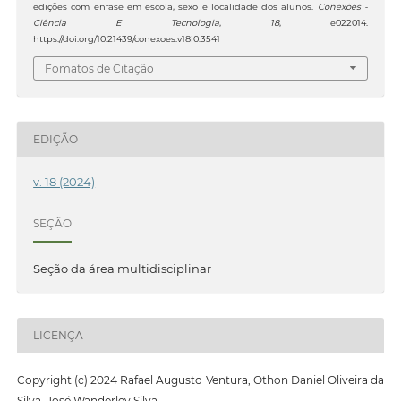
edições com ênfase em escola, sexo e localidade dos alunos.
Conexões -
Ciência E Tecnologia
,
18
, e022014.
https://doi.org/10.21439/conexoes.v18i0.3541
Fomatos de Citação
EDIÇÃO
v. 18 (2024)
SEÇÃO
Seção da área multidisciplinar
LICENÇA
Copyright (c) 2024 Rafael Augusto Ventura, Othon Daniel Oliveira da
Silva, José Wanderley Silva