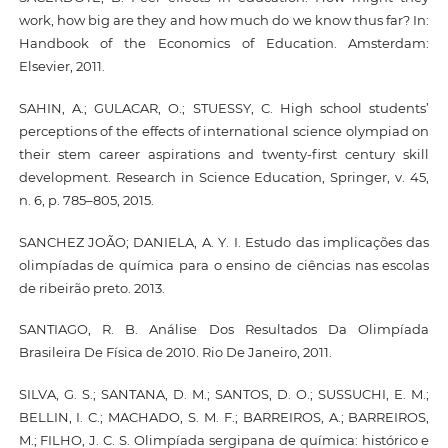
work, how big are they and how much do we know thus far? In:
Handbook of the Economics of Education. Amsterdam:
Elsevier, 2011.
SAHIN, A.; GULACAR, O.; STUESSY, C. High school students’
perceptions of the effects of international science olympiad on
their stem career aspirations and twenty-first century skill
development. Research in Science Education, Springer, v. 45,
n. 6, p. 785–805, 2015.
SANCHEZ JOÃO; DANIELA, A. Y. I. Estudo das implicações das
olimpíadas de química para o ensino de ciências nas escolas
de ribeirão preto. 2013.
SANTIAGO, R. B. Análise Dos Resultados Da Olimpíada
Brasileira De Física de 2010. Rio De Janeiro, 2011.
SILVA, G. S.; SANTANA, D. M.; SANTOS, D. O.; SUSSUCHI, E. M.;
BELLIN, I. C.; MACHADO, S. M. F.; BARREIROS, A.; BARREIROS,
M.; FILHO, J. C. S. Olimpíada sergipana de química: histórico e