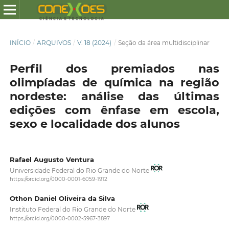
INÍCIO
/
ARQUIVOS
/
V. 18 (2024)
/
Seção da área multidisciplinar
Perfil dos premiados nas
olimpíadas de química na região
nordeste: análise das últimas
edições com ênfase em escola,
sexo e localidade dos alunos
Rafael Augusto Ventura
Universidade Federal do Rio Grande do Norte
https://orcid.org/0000-0001-6059-1912
Othon Daniel Oliveira da Silva
Instituto Federal do Rio Grande do Norte
https://orcid.org/0000-0002-5967-3897