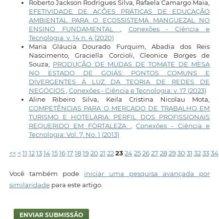
Roberto Jackson Rodrigues Silva, Rafaela Camargo Maia,
EFETIVIDADE DE AÇÕES PRÁTICAS DE EDUCAÇÃO
AMBIENTAL PARA O ECOSSISTEMA MANGUEZAL NO
ENSINO FUNDAMENTAL
,
Conexões - Ciência e
Tecnologia: v. 14 n. 4 (2020)
Maria Gláucia Dourado Furquim, Abadia dos Reis
Nascimento, Graciella Corcioli, Cleonice Borges de
Souza,
PRODUÇÃO DE MUDAS DE TOMATE DE MESA
NO ESTADO DE GOIÁS: PONTOS COMUNS E
DIVERGENTES À LUZ DA TEORIA DE REDES DE
NEGÓCIOS
,
Conexões - Ciência e Tecnologia: v. 17 (2023)
Aline Ribeiro Silva, Keila Cristina Nicolau Mota,
COMPETÊNCIAS PARA O MERCADO DE TRABALHO EM
TURISMO E HOTELARIA: PERFIL DOS PROFISSIONAIS
REQUERIDO EM FORTALEZA
,
Conexões - Ciência e
Tecnologia: Vol. 7, No. 1 (2013)
<<
<
11
12
13
14
15
16
17
18
19
20
21
22
23
24
25
26
27
28
29
30
31
32
33
34
Você também pode
iniciar uma pesquisa avançada por
similaridade
para este artigo.
ENVIAR SUBMISSÃO