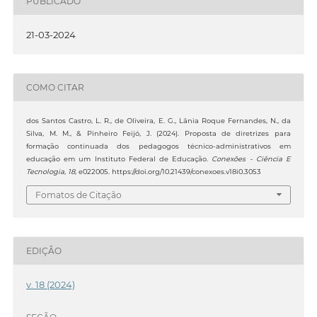
PUBLICADO
21-03-2024
COMO CITAR
dos Santos Castro, L. R., de Oliveira, E. G., Lânia Roque Fernandes, N., da
Silva, M. M., & Pinheiro Feijó, J. (2024). Proposta de diretrizes para
formação continuada dos pedagogos técnico-administrativos em
educação em um Instituto Federal de Educação.
Conexões - Ciência E
Tecnologia
,
18
, e022005. https://doi.org/10.21439/conexoes.v18i0.3053
Fomatos de Citação
EDIÇÃO
v. 18 (2024)