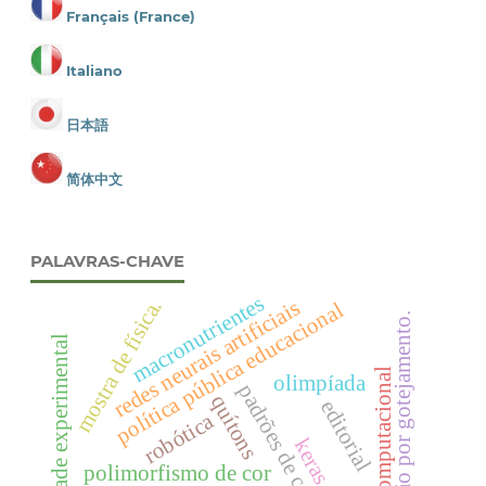
Français (France)
Italiano
日本語
简体中文
PALAVRAS-CHAVE
macronutrientes
redes neurais artificiais
mostra de física.
política pública educacional
irrigação por gotejamento.
atividade experimental
visão computacional
olimpíada
padrões de cor
quítons
editorial
robótica
keras
polimorfismo de cor