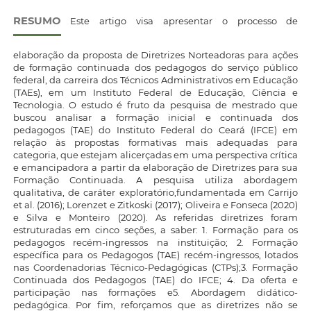
RESUMO
Este artigo visa apresentar o processo de
elaboração da proposta de Diretrizes Norteadoras para ações
de formação continuada dos pedagogos do serviço público
federal, da carreira dos Técnicos Administrativos em Educação
(TAEs), em um Instituto Federal de Educação, Ciência e
Tecnologia. O estudo é fruto da pesquisa de mestrado que
buscou analisar a formação inicial e continuada dos
pedagogos (TAE) do Instituto Federal do Ceará (IFCE) em
relação às propostas formativas mais adequadas para
categoria, que estejam alicerçadas em uma perspectiva crítica
e emancipadora a partir da elaboração de Diretrizes para sua
Formação Continuada. A pesquisa utiliza abordagem
qualitativa, de caráter exploratório,fundamentada em Carrijo
et al. (2016); Lorenzet e Zitkoski (2017); Oliveira e Fonseca (2020)
e Silva e Monteiro (2020). As referidas diretrizes foram
estruturadas em cinco seções, a saber: 1. Formação para os
pedagogos recém-ingressos na instituição; 2. Formação
específica para os Pedagogos (TAE) recém-ingressos, lotados
nas Coordenadorias Técnico-Pedagógicas (CTPs);3. Formação
Continuada dos Pedagogos (TAE) do IFCE; 4. Da oferta e
participação nas formações e5. Abordagem didático-
pedagógica. Por fim, reforçamos que as diretrizes não se