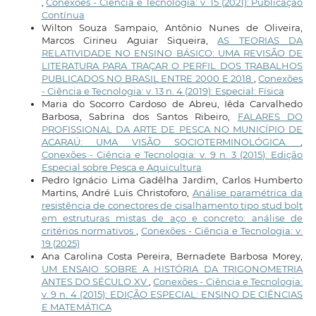
,
Conexões - Ciência e Tecnologia: v. 15 (2021): Publicação
Contínua
Wilton Souza Sampaio, Antônio Nunes de Oliveira,
Marcos Cirineu Aguiar Siqueira,
AS TEORIAS DA
RELATIVIDADE NO ENSINO BÁSICO: UMA REVISÃO DE
LITERATURA PARA TRAÇAR O PERFIL DOS TRABALHOS
PUBLICADOS NO BRASIL ENTRE 2000 E 2018
,
Conexões
- Ciência e Tecnologia: v. 13 n. 4 (2019): Especial: Física
Maria do Socorro Cardoso de Abreu, Iêda Carvalhedo
Barbosa, Sabrina dos Santos Ribeiro,
FALARES DO
PROFISSIONAL DA ARTE DE PESCA NO MUNICÍPIO DE
ACARAÚ: UMA VISÃO SOCIOTERMINOLÓGICA.
,
Conexões - Ciência e Tecnologia: v. 9 n. 3 (2015): Edição
Especial sobre Pesca e Aquicultura
Pedro Ignácio Lima Gadêlha Jardim, Carlos Humberto
Martins, André Luis Christoforo,
Análise paramétrica da
resistência de conectores de cisalhamento tipo stud bolt
em estruturas mistas de aço e concreto: análise de
critérios normativos
,
Conexões - Ciência e Tecnologia: v.
19 (2025)
Ana Carolina Costa Pereira, Bernadete Barbosa Morey,
UM ENSAIO SOBRE A HISTÓRIA DA TRIGONOMETRIA
ANTES DO SÉCULO XV
,
Conexões - Ciência e Tecnologia:
v. 9 n. 4 (2015): EDIÇÃO ESPECIAL: ENSINO DE CIÊNCIAS
E MATEMÁTICA