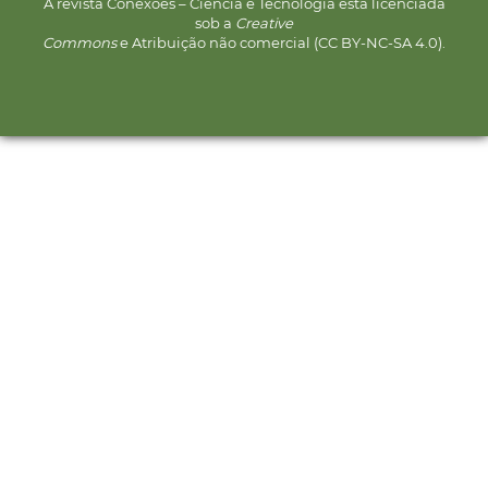
A revista Conexões – Ciência e Tecnologia está licenciada
sob a
Creative
Commons
e Atribuição não comercial (CC BY-NC-SA 4.0).