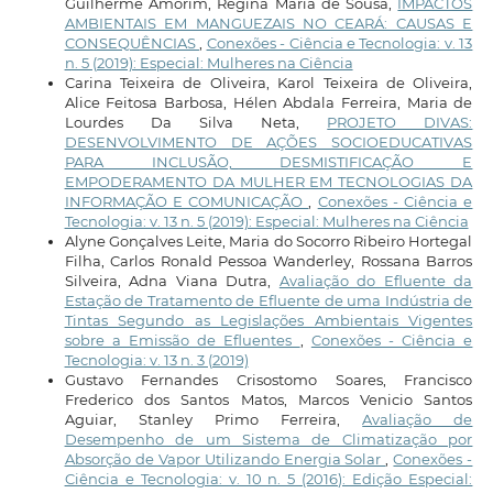
Guilherme Amorim, Regina Maria de Sousa,
IMPACTOS
AMBIENTAIS EM MANGUEZAIS NO CEARÁ: CAUSAS E
CONSEQUÊNCIAS
,
Conexões - Ciência e Tecnologia: v. 13
n. 5 (2019): Especial: Mulheres na Ciência
Carina Teixeira de Oliveira, Karol Teixeira de Oliveira,
Alice Feitosa Barbosa, Hélen Abdala Ferreira, Maria de
Lourdes Da Silva Neta,
PROJETO DIVAS:
DESENVOLVIMENTO DE AÇÕES SOCIOEDUCATIVAS
PARA INCLUSÃO, DESMISTIFICAÇÃO E
EMPODERAMENTO DA MULHER EM TECNOLOGIAS DA
INFORMAÇÃO E COMUNICAÇÃO
,
Conexões - Ciência e
Tecnologia: v. 13 n. 5 (2019): Especial: Mulheres na Ciência
Alyne Gonçalves Leite, Maria do Socorro Ribeiro Hortegal
Filha, Carlos Ronald Pessoa Wanderley, Rossana Barros
Silveira, Adna Viana Dutra,
Avaliação do Efluente da
Estação de Tratamento de Efluente de uma Indústria de
Tintas Segundo as Legislações Ambientais Vigentes
sobre a Emissão de Efluentes
,
Conexões - Ciência e
Tecnologia: v. 13 n. 3 (2019)
Gustavo Fernandes Crisostomo Soares, Francisco
Frederico dos Santos Matos, Marcos Venicio Santos
Aguiar, Stanley Primo Ferreira,
Avaliação de
Desempenho de um Sistema de Climatização por
Absorção de Vapor Utilizando Energia Solar
,
Conexões -
Ciência e Tecnologia: v. 10 n. 5 (2016): Edição Especial: