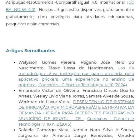
Atribuição-NãoComercial-CompartilhaIgual 4.0 Internacional
(CC
BY -NC-SA 4.0)
. Nossos artigos estão disponíveis gratuitamente e
gratuitamente, com privilégios para atividades educacionais,
pesqueiras e não comerciais.
Artigos Semelhantes
Walysson Gomes Pereira, Rogério José Melo do
Nascimento, Tássio Lessa do Nascimento,
Uso da
metodologia ativa instrução por pares assistida pelo
aplicativo plickers: uma experiência no ensino de
química
,
Conexões - Ciência e Tecnologia: v. 18 (2024)
Emanuele Victor de Oliveira, Francisco Dirceu Duarte
Arraes, Wesley Lívio Viana Torres, Samara Alves de Souza,
Wedman de Lavor Vieira,
DESEMPENHO DE SISTEMAS
DE IRRIGAÇÃO POR MICROASPERSÃO E ESTIMATIVA DA
DEMANDA HÍDRICA PARA DIFERENTES FRUTEIRAS NO
MUNICÍPIO DE IGUATU - CE
,
Conexões - Ciência e
Tecnologia: v. 10 n. 2 (2016)
Rafaela Camargo Maia, Kamila Nara Silva e Sousa,
Jorgeana de Almeida Jorge Benevides, Veruska