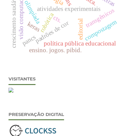
visão computacional
crescimento saudável
olimpíada
atividades experimentais
transgênicos
robótica
cts.
editorial
compostagem
padrões de cor
keras
pancs
política pública educacional
ensino. jogos. pibid.
VISITANTES
PRESERVAÇÃO DIGITAL