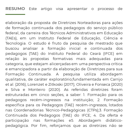
RESUMO
Este artigo visa apresentar o processo de
elaboração da proposta de Diretrizes Norteadoras para ações
de formação continuada dos pedagogos do serviço público
federal, da carreira dos Técnicos Administrativos em Educação
(TAEs), em um Instituto Federal de Educação, Ciência e
Tecnologia. O estudo é fruto da pesquisa de mestrado que
buscou analisar a formação inicial e continuada dos
pedagogos (TAE) do Instituto Federal do Ceará (IFCE) em
relação às propostas formativas mais adequadas para
categoria, que estejam alicerçadas em uma perspectiva crítica
e emancipadora a partir da elaboração de Diretrizes para sua
Formação Continuada. A pesquisa utiliza abordagem
qualitativa, de caráter exploratório,fundamentada em Carrijo
et al. (2016); Lorenzet e Zitkoski (2017); Oliveira e Fonseca (2020)
e Silva e Monteiro (2020). As referidas diretrizes foram
estruturadas em cinco seções, a saber: 1. Formação para os
pedagogos recém-ingressos na instituição; 2. Formação
específica para os Pedagogos (TAE) recém-ingressos, lotados
nas Coordenadorias Técnico-Pedagógicas (CTPs);3. Formação
Continuada dos Pedagogos (TAE) do IFCE; 4. Da oferta e
participação nas formações e5. Abordagem didático-
pedagógica. Por fim, reforçamos que as diretrizes não se