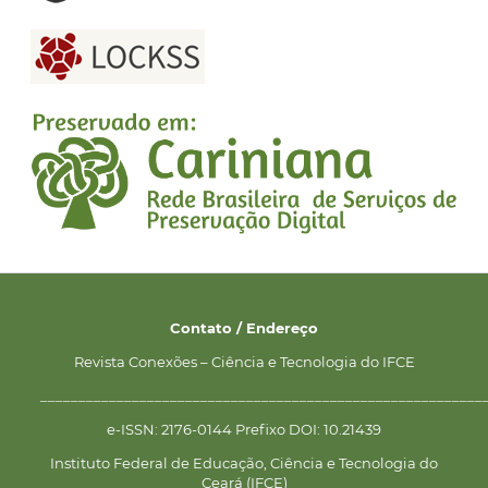
Contato / Endereço
Revista Conexões – Ciência e Tecnologia do IFCE
__________________________________________________________
e-ISSN: 2176-0144 Prefixo DOI: 10.21439
Instituto Federal de Educação, Ciência e Tecnologia do
Ceará (IFCE)