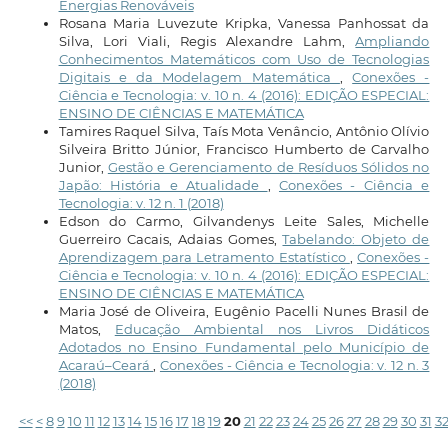
Energias Renováveis
Rosana Maria Luvezute Kripka, Vanessa Panhossat da
Silva, Lori Viali, Regis Alexandre Lahm,
Ampliando
Conhecimentos Matemáticos com Uso de Tecnologias
Digitais e da Modelagem Matemática
,
Conexões -
Ciência e Tecnologia: v. 10 n. 4 (2016): EDIÇÃO ESPECIAL:
ENSINO DE CIÊNCIAS E MATEMÁTICA
Tamires Raquel Silva, Taís Mota Venâncio, Antônio Olívio
Silveira Britto Júnior, Francisco Humberto de Carvalho
Junior,
Gestão e Gerenciamento de Resíduos Sólidos no
Japão: História e Atualidade
,
Conexões - Ciência e
Tecnologia: v. 12 n. 1 (2018)
Edson do Carmo, Gilvandenys Leite Sales, Michelle
Guerreiro Cacais, Adaias Gomes,
Tabelando: Objeto de
Aprendizagem para Letramento Estatístico
,
Conexões -
Ciência e Tecnologia: v. 10 n. 4 (2016): EDIÇÃO ESPECIAL:
ENSINO DE CIÊNCIAS E MATEMÁTICA
Maria José de Oliveira, Eugênio Pacelli Nunes Brasil de
Matos,
Educação Ambiental nos Livros Didáticos
Adotados no Ensino Fundamental pelo Município de
Acaraú–Ceará
,
Conexões - Ciência e Tecnologia: v. 12 n. 3
(2018)
<<
<
8
9
10
11
12
13
14
15
16
17
18
19
20
21
22
23
24
25
26
27
28
29
30
31
3