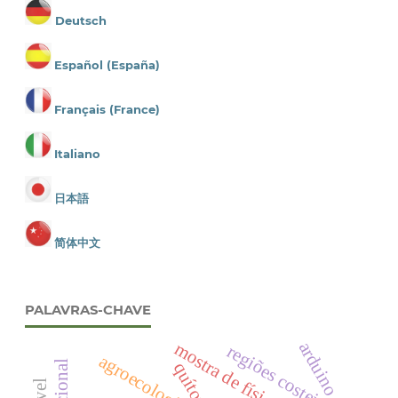
Deutsch
Español (España)
Français (France)
Italiano
日本語
简体中文
PALAVRAS-CHAVE
arduino
mostra de física.
regiões costeiras
agroecologia
quítons