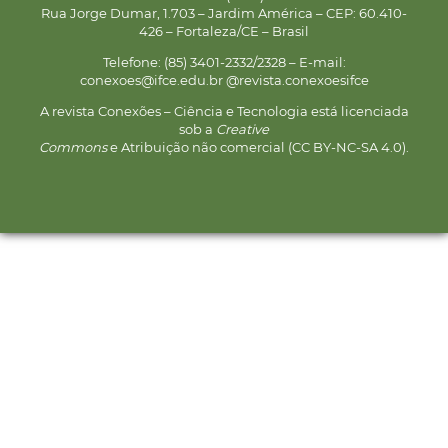
Rua Jorge Dumar, 1.703 – Jardim América – CEP: 60.410-
426 – Fortaleza/CE – Brasil
Telefone: (85) 3401-2332/2328 – E-mail:
conexoes@ifce.edu.br @revista.conexoesifce
A revista Conexões – Ciência e Tecnologia está licenciada
sob a
Creative
Commons
e Atribuição não comercial (CC BY-NC-SA 4.0).