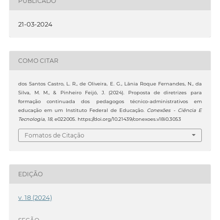
PUBLICADO
21-03-2024
COMO CITAR
dos Santos Castro, L. R., de Oliveira, E. G., Lânia Roque Fernandes, N., da
Silva, M. M., & Pinheiro Feijó, J. (2024). Proposta de diretrizes para
formação continuada dos pedagogos técnico-administrativos em
educação em um Instituto Federal de Educação.
Conexões - Ciência E
Tecnologia
,
18
, e022005. https://doi.org/10.21439/conexoes.v18i0.3053
Fomatos de Citação
EDIÇÃO
v. 18 (2024)