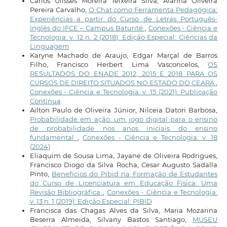
Carlos Ulisses Moreira Teixeira Silva, Alanna Oliveira
Pereira Carvalho,
O Chat como Ferramenta Pedagógica:
Experiências a partir do Curso de Letras Português-
Inglês do IFCE – Campus Baturité
,
Conexões - Ciência e
Tecnologia: v. 12 n. 2 (2018): Edição Especial: Ciências da
Linguagem
Karyne Machado de Araujo, Edgar Marçal de Barros
Filho, Francisco Herbert Lima Vasconcelos,
OS
RESULTADOS DO ENADE 2012, 2015 E 2018 PARA OS
CURSOS DE DIREITO SITUADOS NO ESTADO DO CEARÁ
,
Conexões - Ciência e Tecnologia: v. 15 (2021): Publicação
Contínua
Ailton Paulo de Oliveira Júnior, Nilceia Datori Barbosa,
Probabilidade em ação: um jogo digital para o ensino
de probabilidade nos anos iniciais do ensino
fundamental
,
Conexões - Ciência e Tecnologia: v. 18
(2024)
Eliaquim de Sousa Lima, Jayane de Oliveira Rodrigues,
Francisco Diogo da Silva Rocha, Cesar Augusto Sadalla
Pinto,
Benefícios do Pibid na Formação de Estudantes
do Curso de Licenciatura em Educação Física: Uma
Revisão Bibliográfica
,
Conexões - Ciência e Tecnologia:
v. 13 n. 1 (2019): Edição Especial: PIBID
Francisca das Chagas Alves da Silva, Maria Mozarina
Beserra Almeida, Silvany Bastos Santiago,
MUSEU