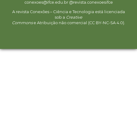
conexoes@ifce.edu.br @revista.conexoesifce
A revista Conexões – Ciência e Tecnologia está licenciada
sob a
Creative
Commons
e Atribuição não comercial (CC BY-NC-SA 4.0).