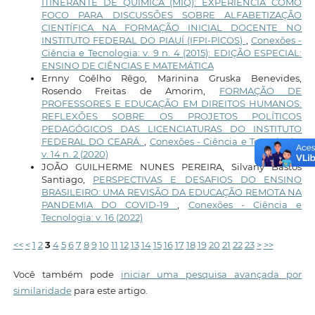
ITINERANTE DE QUÍMICA (MIQ): EXPERIÊNCIA COMO
FOCO PARA DISCUSSÕES SOBRE ALFABETIZAÇÃO
CIENTÍFICA NA FORMAÇÃO INICIAL DOCENTE NO
INSTITUTO FEDERAL DO PIAUÍ (IFPI-PICOS)
,
Conexões -
Ciência e Tecnologia: v. 9 n. 4 (2015): EDIÇÃO ESPECIAL:
ENSINO DE CIÊNCIAS E MATEMÁTICA
Ernny Coêlho Rêgo, Marinina Gruska Benevides,
Rosendo Freitas de Amorim,
FORMAÇÃO DE
PROFESSORES E EDUCAÇÃO EM DIREITOS HUMANOS:
REFLEXÕES SOBRE OS PROJETOS POLÍTICOS
PEDAGÓGICOS DAS LICENCIATURAS DO INSTITUTO
FEDERAL DO CEARÁ.
,
Conexões - Ciência e Tecnologia:
v. 14 n. 2 (2020)
JOÃO GUILHERME NUNES PEREIRA, Silvany Bastos
Santiago,
PERSPECTIVAS E DESAFIOS DO ENSINO
BRASILEIRO: UMA REVISÃO DA EDUCAÇÃO REMOTA NA
PANDEMIA DO COVID-19
,
Conexões - Ciência e
Tecnologia: v. 16 (2022)
<<
<
1
2
3
4
5
6
7
8
9
10
11
12
13
14
15
16
17
18
19
20
21
22
23
>
>>
Você também pode
iniciar uma pesquisa avançada por
similaridade
para este artigo.