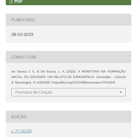
PDF
PUBLICADO
28-02-2023
COMO CITAR
de Sousa, J. S., & De Sousa, L. A. (2023). A MONITORIA NA FORMAÇÃO
INICIAL DO DOCENTE: UM RELATO DE EXPERIÊNCIA.
Conexões - Ciência
E Tecnologia
,
17
, e022003. https://doi.org/10.21439/conexoes.v17i0.2501
Fomatos de Citação
EDIÇÃO
v. 17 (2023)