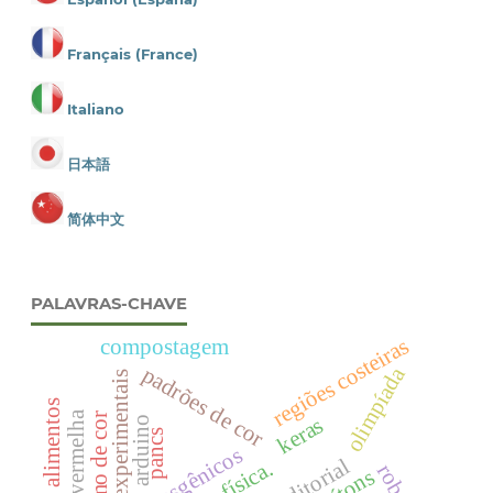
Français (France)
Italiano
日本語
简体中文
PALAVRAS-CHAVE
regiões costeiras
compostagem
padrões de cor
olimpíada
atividades experimentais
Água vermelha
keras
arduino
pancs
transgênicos
editorial
quítons