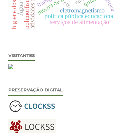
higiene dos alimentos
polimorfismo de cor
mostra de física.
robótica
cts.
eletromagnetismo
política pública educacional
serviços de alimentação
VISITANTES
PRESERVAÇÃO DIGITAL