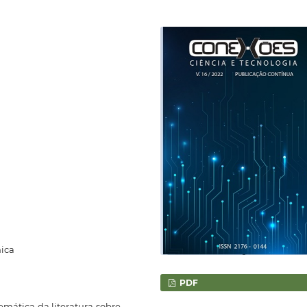
mica
PDF
emática da literatura sobre