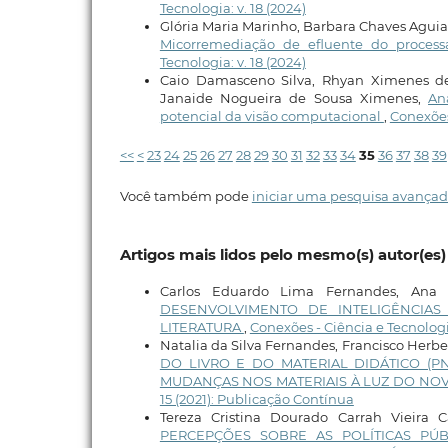
Tecnologia: v. 18 (2024)
Glória Maria Marinho, Barbara Chaves Aguiar 
Micorremediação de efluente do proce
Tecnologia: v. 18 (2024)
Caio Damasceno Silva, Rhyan Ximenes de B
Janaide Nogueira de Sousa Ximenes,
An
potencial da visão computacional
,
Conexões 
<<
<
23
24
25
26
27
28
29
30
31
32
33
34
35
36
37
38
39
Você também pode
iniciar uma pesquisa avançad
Artigos mais lidos pelo mesmo(s) autor(es)
Carlos Eduardo Lima Fernandes, Ana P
DESENVOLVIMENTO DE INTELIGÊNCIAS A
LITERATURA
,
Conexões - Ciência e Tecnologia
Natalia da Silva Fernandes, Francisco Herb
DO LIVRO E DO MATERIAL DIDÁTICO (
MUDANÇAS NOS MATERIAIS À LUZ DO NOV
15 (2021): Publicação Contínua
Tereza Cristina Dourado Carrah Vieira C
PERCEPÇÕES SOBRE AS POLÍTICAS PÚ