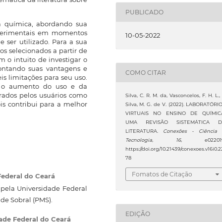
PUBLICADO
da química, abordando sua
xperimentais em momentos
10-05-2022
e ser utilizado. Para a sua
os selecionados a partir de
 o intuito de investigar o
ontando suas vantagens e
COMO CITAR
s limitações para seu uso.
am o aumento do uso e da
erados pelos usuários como
Silva, C. R. M. da, Vasconcelos, F. H. L.,
is contribui para a melhor
Silva, M. G. de V. (2022). LABORATÓRI
VIRTUAIS NO ENSINO DE QUÍMIC
UMA REVISÃO SISTEMÁTICA D
LITERATURA.
Conexões - Ciência
Tecnologia
,
16
, e022019
https://doi.org/10.21439/conexoes.v16i0.2
78
Fomatos de Citação
Federal do Ceará
pela Universidade Federal
 de Sobral (PMS).
EDIÇÃO
ade Federal do Ceará