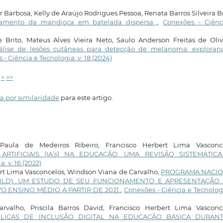
Barbosa, Kelly de Araújo Rodrigues Pessoa, Renata Barros Silveira Br
ssamento da mandioca em batelada dispersa
,
Conexões - Ciênc
rito, Mateus Alves Vieira Neto, Saulo Anderson Freitas de Olive
álise de lesões cutâneas para detecção de melanoma: exploran
- Ciência e Tecnologia: v. 18 (2024)
>
>>
a por similaridade
para este artigo.
aula de Medeiros Ribeiro, Francisco Herbert Lima Vasconce
RTIFICIAIS (IA’s) NA EDUCAÇÃO: UMA REVISÃO SISTEMÁTIC
: v. 16 (2022)
ert Lima Vasconcelos, Windson Viana de Carvalho,
PROGRAMA NACI
PNLD): UM ESTUDO DE SEU FUNCIONAMENTO E APRESENTAÇÃO
O ENSINO MÉDIO A PARTIR DE 2021
,
Conexões - Ciência e Tecnologi
arvalho, Priscila Barros David, Francisco Herbert Lima Vasconce
BLICAS DE INCLUSÃO DIGITAL NA EDUCAÇÃO BÁSICA DURAN