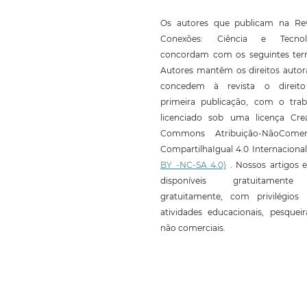
Os autores que publicam na Rev
Conexões: Ciência e Tecnol
concordam com os seguintes ter
Autores mantêm os direitos autor
concedem à revista o direit
primeira publicação, com o trab
licenciado sob uma licença Crea
Commons Atribuição-NãoComerc
CompartilhaIgual 4.0 Internaciona
BY -NC-SA 4.0)
. Nossos artigos e
disponíveis gratuitament
gratuitamente, com privilégios 
atividades educacionais, pesquei
não comerciais.