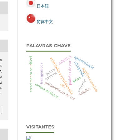
日本語
简体中文
PALAVRAS-CHAVE
robótica
agroecologia
crescimento saudável
atividades experimentais
 &
olimpíada
padrões de cor
transgênicos
OS
regiões costeiras
pancs
A:
quítons
keras
A
editorial
polimorfismo de cor
 E
cts.
mostra de física.
arduino
.
2
VISITANTES