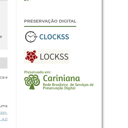
PRESERVAÇÃO DIGITAL
da
cia e
b uma
ion-
 4.0