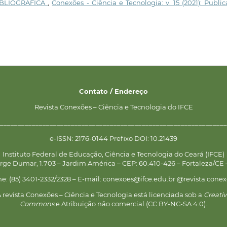
IBLIOGRÁFICA
,
Conexões - Ciência e Tecnologia: v. 15 (2021): Publi
Contato / Endereço
Revista Conexões – Ciência e Tecnologia do IFCE
________________________________________________________________
e-ISSN: 2176-0144 Prefixo DOI: 10.21439
Instituto Federal de Educação, Ciência e Tecnologia do Ceará (IFCE)
rge Dumar, 1.703 – Jardim América – CEP: 60.410-426 – Fortaleza/CE –
ne: (85) 3401-2332/2328 – E-mail: conexoes@ifce.edu.br @revista.conex
 revista Conexões – Ciência e Tecnologia está licenciada sob a
Creati
Commons
e Atribuição não comercial (CC BY-NC-SA 4.0).