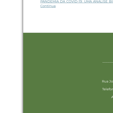
PANDEMIA DA COVID-19: UMA ANÁLISE B
Contínua
______
Rua Jo
Telefo
A