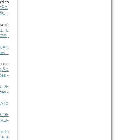
urdes
SÃO,
ÇÃO
,
iane
AL E
019):
AÇÃO
es -
Sousa
OÇÃO
es -
S DE
es -
LATO
O DE
ALI-
anto
ia e