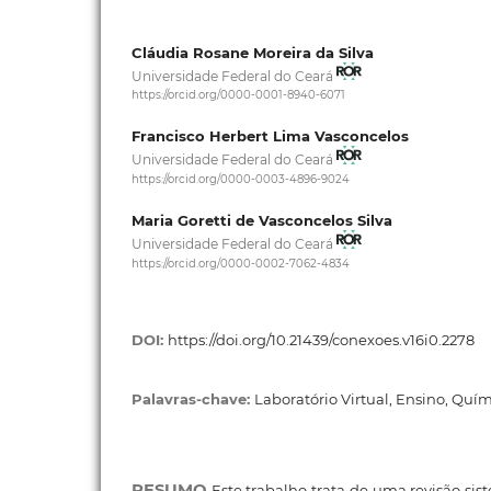
Cláudia Rosane Moreira da Silva
Universidade Federal do Ceará
https://orcid.org/0000-0001-8940-6071
Francisco Herbert Lima Vasconcelos
Universidade Federal do Ceará
https://orcid.org/0000-0003-4896-9024
Maria Goretti de Vasconcelos Silva
Universidade Federal do Ceará
https://orcid.org/0000-0002-7062-4834
DOI:
https://doi.org/10.21439/conexoes.v16i0.2278
Palavras-chave:
Laboratório Virtual, Ensino, Quí
RESUMO
Este trabalho trata de uma revisão sist