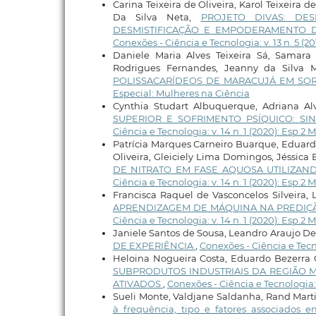
Carina Teixeira de Oliveira, Karol Teixeira 
Da Silva Neta,
PROJETO DIVAS: DE
DESMISTIFICAÇÃO E EMPODERAMENTO
Conexões - Ciência e Tecnologia: v. 13 n. 5 (2
Daniele Maria Alves Teixeira Sá, Samara 
Rodrigues Fernandes, Jeanny da Silva 
POLISSACARÍDEOS DE MARACUJÁ EM SO
Especial: Mulheres na Ciência
Cynthia Studart Albuquerque, Adriana Al
SUPERIOR E SOFRIMENTO PSÍQUICO: 
Ciência e Tecnologia: v. 14 n. 1 (2020): Esp.2
Patrícia Marques Carneiro Buarque, Eduarda
Oliveira, Gleiciely Lima Domingos, Jéssica 
DE NITRATO EM FASE AQUOSA UTILIZAN
Ciência e Tecnologia: v. 14 n. 1 (2020): Esp.2
Francisca Raquel de Vasconcelos Silveira,
APRENDIZAGEM DE MÁQUINA NA PREDIÇÃ
Ciência e Tecnologia: v. 14 n. 1 (2020): Esp.2
Janiele Santos de Sousa, Leandro Araujo D
DE EXPERIÊNCIA
,
Conexões - Ciência e Tecno
Heloina Nogueira Costa, Eduardo Bezerra 
SUBPRODUTOS INDUSTRIAIS DA REGIÃO 
ATIVADOS
,
Conexões - Ciência e Tecnologia: 
Sueli Monte, Valdjane Saldanha, Rand Marti
à frequência, tipo e fatores associados