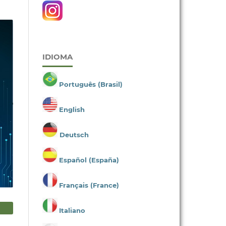
IDIOMA
Português (Brasil)
English
Deutsch
Español (España)
Français (France)
Italiano