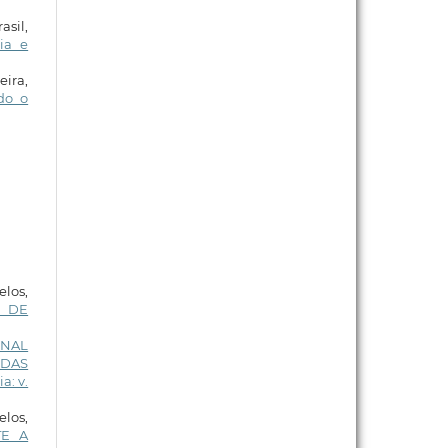
asil,
ia e
ira,
do o
los,
A DE
ONAL
 DAS
a: v.
los,
TE A