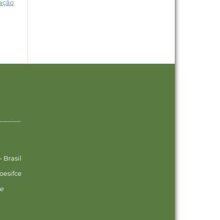
cação
______
 Brasil
oesifce
ve