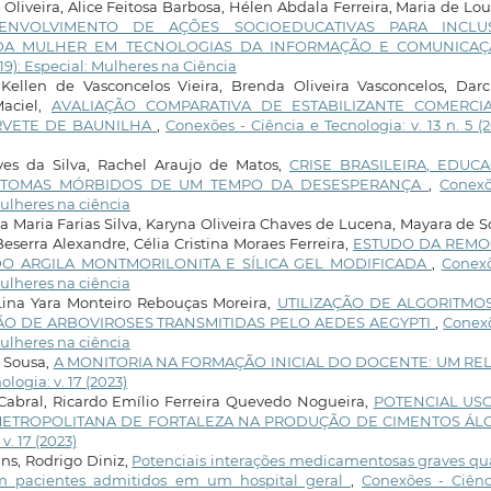
de Oliveira, Alice Feitosa Barbosa, Hélen Abdala Ferreira, Maria de Lo
SENVOLVIMENTO DE AÇÕES SOCIOEDUCATIVAS PARA INCLU
 DA MULHER EM TECNOLOGIAS DA INFORMAÇÃO E COMUNICA
019): Especial: Mulheres na Ciência
Kellen de Vasconcelos Vieira, Brenda Oliveira Vasconcelos, Darc
Maciel,
AVALIAÇÃO COMPARATIVA DE ESTABILIZANTE COMERCI
RVETE DE BAUNILHA
,
Conexões - Ciência e Tecnologia: v. 13 n. 5 (2
ves da Silva, Rachel Araujo de Matos,
CRISE BRASILEIRA, EDUC
SINTOMAS MÓRBIDOS DE UM TEMPO DA DESESPERANÇA
,
Conexõ
 Mulheres na ciência
 Maria Farias Silva, Karyna Oliveira Chaves de Lucena, Mayara de 
Beserra Alexandre, Célia Cristina Moraes Ferreira,
ESTUDO DA REM
DO ARGILA MONTMORILONITA E SÍLICA GEL MODIFICADA
,
Conexõ
 Mulheres na ciência
 Lina Yara Monteiro Rebouças Moreira,
UTILIZAÇÃO DE ALGORITMO
O DE ARBOVIROSES TRANSMITIDAS PELO AEDES AEGYPTI
,
Conexõ
 Mulheres na ciência
e Sousa,
A MONITORIA NA FORMAÇÃO INICIAL DO DOCENTE: UM RE
logia: v. 17 (2023)
Cabral, Ricardo Emílio Ferreira Quevedo Nogueira,
POTENCIAL US
METROPOLITANA DE FORTALEZA NA PRODUÇÃO DE CIMENTOS ÁLC
v. 17 (2023)
ns, Rodrigo Diniz,
Potenciais interações medicamentosas graves qu
 em pacientes admitidos em um hospital geral
,
Conexões - Ciênc