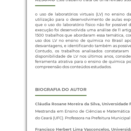
o uso de laboratórios virtuais (LV) no ensino 
utilização para o desenvolvimento de aulas e
que o uso do laboratório físico não for possível d
execução foi desenvolvida uma análise de 11 artig
1500 trabalhos que abordaram essa temática, com
uso dos LV no ensino de química no Brasil ap
desvantagens, e identificando também as possívei
Contudo, os trabalhos analisados constatar
disponibilidade de LV nos últimos anos, consid
ferramenta atrativa para o ensino de química po
compreensão dos conteúdos estudados.
BIOGRAFIA DO AUTOR
Cláudia Rosane Moreira da Silva,
Universidade 
Mestranda em Ensino de Ciências e Matemática 
do Ceará (UFC). Professora na Prefeitura Municipal
Francisco Herbert Lima Vasconcelos,
Universid