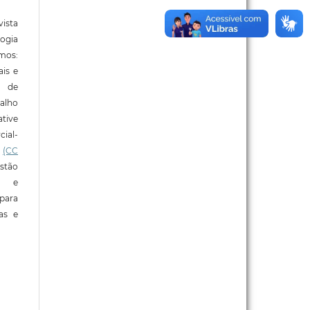
ista
ogia
mos:
ais e
o de
alho
tive
ial-
l
(CC
stão
e e
para
ras e