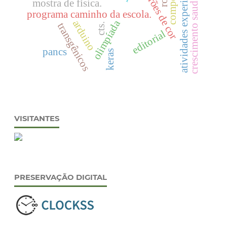
atividades experimentais
padrões de cor
crescimento saudável
mostra de física.
programa caminho da escola.
arduino
olimpíada
transgênicos
cts.
editorial
pancs
keras
VISITANTES
PRESERVAÇÃO DIGITAL