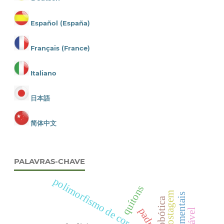
Español (España)
Français (France)
Italiano
日本語
简体中文
PALAVRAS-CHAVE
polimorfismo de cor
quítons
compostagem
robótica