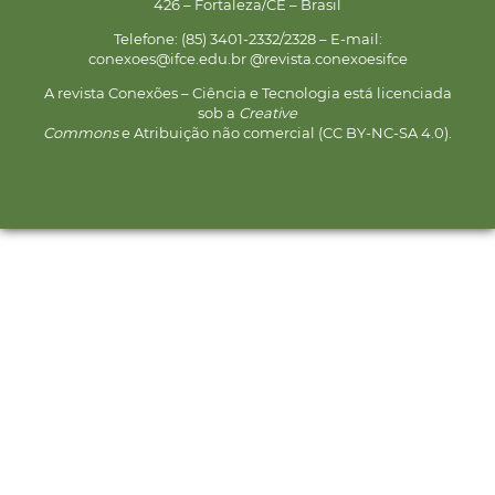
426 – Fortaleza/CE – Brasil
Telefone: (85) 3401-2332/2328 – E-mail:
conexoes@ifce.edu.br @revista.conexoesifce
A revista Conexões – Ciência e Tecnologia está licenciada
sob a
Creative
Commons
e Atribuição não comercial (CC BY-NC-SA 4.0).