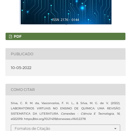
PDF
PUBLICADO
10-05-2022
COMO CITAR
Silva, C. R. M. da, Vasconcelos, F. H. L., & Silva, M. G. de V. (2022).
LABORATÓRIOS VIRTUAIS NO ENSINO DE QUÍMICA: UMA REVISÃO
SISTEMÁTICA DA LITERATURA.
Conexões - Ciência E Tecnologia
,
16
,
e022019. https://doi.org/10.21439/conexoes.v16i0.2278
Fomatos de Citação