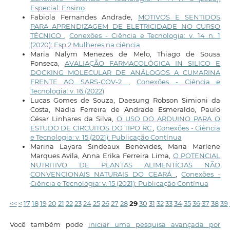
Especial: Ensino
Fabiola Fernandes Andrade,
MOTIVOS E SENTIDOS
PARA APRENDIZAGEM DE ELETRICIDADE NO CURSO
TÉCNICO
,
Conexões - Ciência e Tecnologia: v. 14 n. 1
(2020): Esp.2 Mulheres na ciência
Maria Nalym Menezes de Melo, Thiago de Sousa
Fonseca,
AVALIAÇÃO FARMACOLÓGICA IN SILICO E
DOCKING MOLECULAR DE ANÁLOGOS A CUMARINA
FRENTE AO SARS-COV-2
,
Conexões - Ciência e
Tecnologia: v. 16 (2022)
Lucas Gomes de Souza, Daesung Robson Simioni da
Costa, Nadia Ferreira de Andrade Esmeraldo, Paulo
César Linhares da Silva,
O USO DO ARDUINO PARA O
ESTUDO DE CIRCUITOS DO TIPO RC
,
Conexões - Ciência
e Tecnologia: v. 15 (2021): Publicação Contínua
Marina Layara Sindeaux Benevides, Maria Marlene
Marques Avila, Anna Erika Ferreira Lima,
O POTENCIAL
NUTRITIVO DE PLANTAS ALIMENTÍCIAS NÃO
CONVENCIONAIS NATURAIS DO CEARÁ
,
Conexões -
Ciência e Tecnologia: v. 15 (2021): Publicação Contínua
<<
<
17
18
19
20
21
22
23
24
25
26
27
28
29
30
31
32
33
34
35
36
37
38
39
Você também pode
iniciar uma pesquisa avançada por