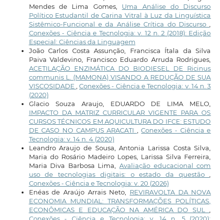
Mendes de Lima Gomes,
Uma Análise do Discurso
Político Estudantil de Carina Vitral à Luz da Linguística
Sistêmico-Funcional e da Análise Crítica do Discurso
,
Conexões - Ciência e Tecnologia: v. 12 n. 2 (2018): Edição
Especial: Ciências da Linguagem
João Carlos Costa Assunção, Francisca Ítala da Silva
Paiva Valdevino, Francisco Eduardo Arruda Rodrigues,
ACETILAÇÃO ENZIMÁTICA DO BIODIESEL DE Ricinus
communis L. (MAMONA) VISANDO A REDUÇÃO DE SUA
VISCOSIDADE
,
Conexões - Ciência e Tecnologia: v. 14 n. 3
(2020)
Glacio Souza Araujo, EDUARDO DE LIMA MELO,
IMPACTO DA MATRIZ CURRICULAR VIGENTE PARA OS
CURSOS TÉCNICOS EM AQUICULTURA DO IFCE: ESTUDO
DE CASO NO CAMPUS ARACATI
,
Conexões - Ciência e
Tecnologia: v. 14 n. 4 (2020)
Leandro Araujo de Sousa, Antonia Larissa Costa Silva,
Maria do Rosário Madeiro Lopes, Larissa Silva Ferreira,
Maria Diva Barbosa Lima,
Avaliação educacional com
uso de tecnologias digitais: o estado da questão
,
Conexões - Ciência e Tecnologia: v. 20 (2026)
Enéas de Araújo Arrais Neto,
REVIRAVOLTA DA NOVA
ECONOMIA MUNDIAL: TRANSFORMAÇÕES POLÍTICAS,
ECONÔMICAS E EDUCAÇÃO NA AMÉRICA DO SUL
,
Conexões - Ciência e Tecnologia: v. 14 n. 5 (2020):