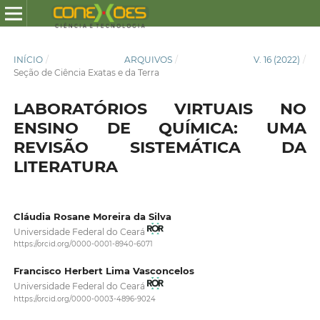
INÍCIO
/
ARQUIVOS
/
V. 16 (2022)
/
Seção de Ciência Exatas e da Terra
LABORATÓRIOS VIRTUAIS NO
ENSINO DE QUÍMICA: UMA
REVISÃO SISTEMÁTICA DA
LITERATURA
Cláudia Rosane Moreira da Silva
Universidade Federal do Ceará
https://orcid.org/0000-0001-8940-6071
Francisco Herbert Lima Vasconcelos
Universidade Federal do Ceará
https://orcid.org/0000-0003-4896-9024