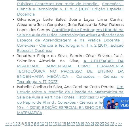
Públicas Cearenses por meio do Moodle
,
Conexões -
Ciência e Tecnologia: v. 11 n. 2 (2017): Edição Especial:
Docência
Gilvandenys Leite Sales, Joana Laysa Lima Cunha,
Alexandra Joca Gonçalves, João Batista da Silva, Rubens
Lopes dos Santos,
Gamificação e Ensinagem Híbrida na
Sala de Aula de Física: Metodologias Ativas Aplicadas aos
Espaços de Aprendizagem e na Prática Docente
,
Conexões - Ciência e Tecnologia: v. 11 n. 2 (2017): Edição
Especial: Docência
Jonathan Felipe da Silva, Sandro César Silveira Jucá,
Solonildo Almeida da Silva,
A UTILIZAÇÃO DA
REALIDADE AUMENTADA COMO FERRAMENTA
TECNOLÓGICA NO PROCESSO DE ENSINO DA
ENGENHARIA MECÂNICA
,
Conexões - Ciência e
Tecnologia: v. 17 (2023)
Isabelle Coelho da Silva, Ana Carolina Costa Pereira,
Um
Estudo sobre a Inserção da História da Matemática na
Sala de Aula a Partir de Fontes Históricas: O Problema 56
do Papiro de Rhind
,
Conexões - Ciência e Tecnologia: v.
10 n. 4 (2016): EDIÇÃO ESPECIAL: ENSINO DE CIÊNCIAS E
MATEMÁTICA
<<
<
1
2
3
4
5
6
7
8
9
10
11
12
13
14
15
16
17
18
19
20
21
22
23
24
25
>
>>