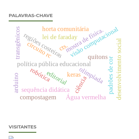
PALAVRAS-CHAVE
horta comunitária
visão computacional
mostra de física.
transgênicos
regiões costeiras
lei de faraday
desenvolvimento social
circuito rc
cts.
quítons
padrões de cor
política pública educacional
olimpíada
robótica
editorial
keras
arduino
ciência
sequência didática
compostagem
Água vermelha
VISITANTES