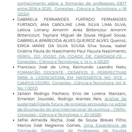
conhecimento sobre a formação de professores EBTT
entre 2016 e 2020
,
Conexões - Ciência e Tecnologia: v. 18
(2024)
GABRIELA FERNANDES FURTADO FERNANDES
FURTADO, ANA CAROLINE LIMA SILVA LIMA SILVA,
Letícia Lorrany Amorim Aires Bittencour Amorim
Bittencourt, Taynara Miguel de Sousa Miguel Sousa,
GABRIELA APARECIDA ALVES QUEIROZ ALVES Queiroz,
ERICA IANNE DA SILVA SOUSA Silva Sousa, Isabel
Cristina Paula do Nascimento Paul Pauula Nascimento,
PERFIL DO IDOSO DA CIDADE DE CARIDADE-CE.
,
Conexões - Ciência e Tecnologia: v. 14 n. 4 (2020)
Francisco José de Lima, Raimundo Leandro Neto,
FORMAÇÃO DOCENTE: DESAFIOS E PERSPECTIVAS
PARA A LICENCIATURA EM MATEMÁTICA NO IFCE -
CAMPUS CEDRO
,
Conexões - Ciência e Tecnologia: Vol. 6,
No. 1 (2012)
Jailson Rodrigo Pacheco, Enio de Lorena Stanzani,
Emerson Joucoski, Rodrigo Arantes Reis,
Análise da
sustentabilidade futura de projetos aprovados no edital
de divulgação do ano internacional da química - CNPq
,
Conexões - Ciência e Tecnologia: v. 20 (2026)
Jefrei Almeida Rocha, José de Sousa Breves Filho,
Marcos José Negreiros Gomes,
Uma Experiência de
Formação Continuada de Professores de Escolas