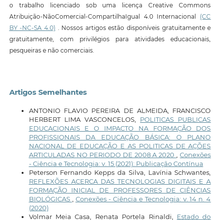
o trabalho licenciado sob uma licença Creative Commons
Atribuição-NãoComercial-CompartilhaIgual 4.0 Internacional
(CC
BY -NC-SA 4.0)
. Nossos artigos estão disponíveis gratuitamente e
gratuitamente, com privilégios para atividades educacionais,
pesqueiras e não comerciais.
Artigos Semelhantes
ANTONIO FLAVIO PEREIRA DE ALMEIDA, FRANCISCO
HERBERT LIMA VASCONCELOS,
POLITICAS PUBLICAS
EDUCACIONAIS E O IMPACTO NA FORMAÇÃO DOS
PROFISSIONAIS DA EDUCAÇÃO BÁSICA: O PLANO
NACIONAL DE EDUCAÇÃO E AS POLITICAS DE AÇÕES
ARTICULADAS NO PERIODO DE 2008 A 2020
,
Conexões
- Ciência e Tecnologia: v. 15 (2021): Publicação Contínua
Peterson Fernando Kepps da Silva, Lavínia Schwantes,
REFLEXÕES ACERCA DAS TECNOLOGIAS DIGITAIS E A
FORMAÇÃO INICIAL DE PROFESSORES DE CIÊNCIAS
BIOLÓGICAS
,
Conexões - Ciência e Tecnologia: v. 14 n. 4
(2020)
Volmar Meia Casa, Renata Portela Rinaldi,
Estado do