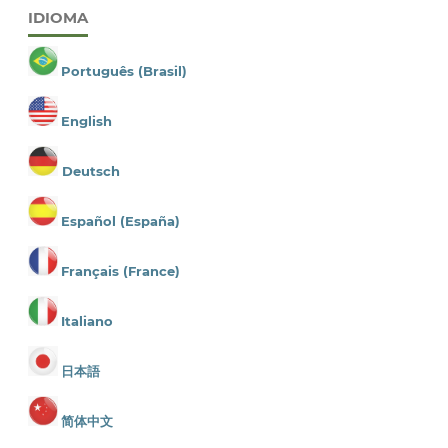
IDIOMA
Português (Brasil)
English
Deutsch
Español (España)
Français (France)
Italiano
日本語
简体中文