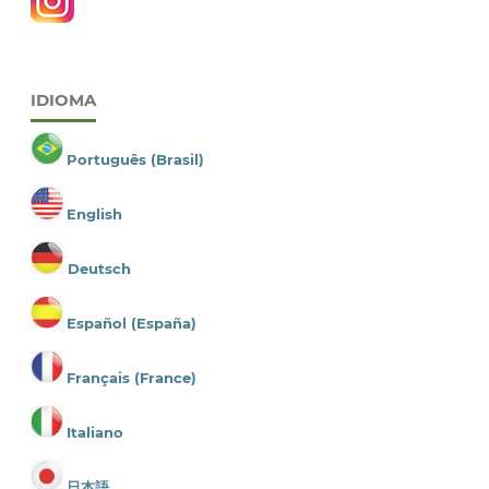
IDIOMA
Português (Brasil)
English
Deutsch
Español (España)
Français (France)
Italiano
日本語