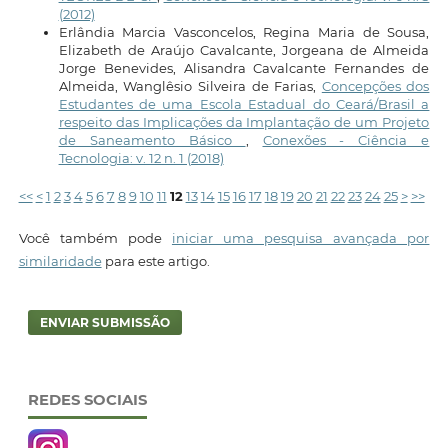
(2012)
Erlândia Marcia Vasconcelos, Regina Maria de Sousa,
Elizabeth de Araújo Cavalcante, Jorgeana de Almeida
Jorge Benevides, Alisandra Cavalcante Fernandes de
Almeida, Wanglêsio Silveira de Farias,
Concepções dos
Estudantes de uma Escola Estadual do Ceará/Brasil a
respeito das Implicações da Implantação de um Projeto
de Saneamento Básico
,
Conexões - Ciência e
Tecnologia: v. 12 n. 1 (2018)
<<
<
1
2
3
4
5
6
7
8
9
10
11
12
13
14
15
16
17
18
19
20
21
22
23
24
25
>
>>
Você também pode
iniciar uma pesquisa avançada por
similaridade
para este artigo.
ENVIAR SUBMISSÃO
REDES SOCIAIS