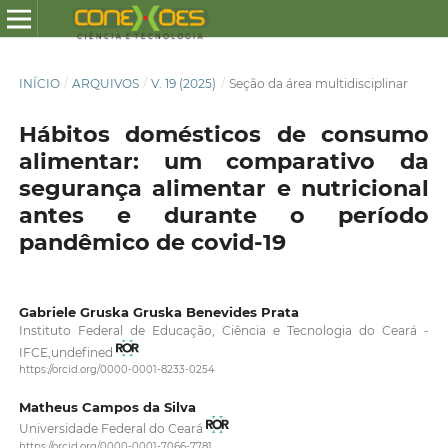
INÍCIO
/
ARQUIVOS
/
V. 19 (2025)
/
Seção da área multidisciplinar
Hábitos domésticos de consumo
alimentar: um comparativo da
segurança alimentar e nutricional
antes e durante o período
pandêmico de covid-19
Gabriele Gruska Gruska Benevides Prata
Instituto Federal de Educação, Ciência e Tecnologia do Ceará -
IFCE,undefined
https://orcid.org/0000-0001-8233-0254
Matheus Campos da Silva
Universidade Federal do Ceará
https://orcid.org/0000-0001-7066-7781