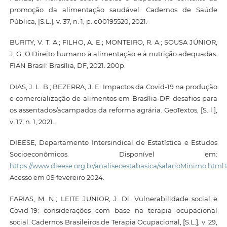
promoção da alimentação saudável. Cadernos de Saúde
Pública, [S.L.], v. 37, n. 1, p. e00195520, 2021.
BURITY, V. T. A.; FILHO, A. E.; MONTEIRO, R. A.; SOUSA JÚNIOR,
J; G. O Direito humano à alimentação e à nutrição adequadas.
FIAN Brasil: Brasília, DF, 2021. 200p.
DIAS, J. L. B.; BEZERRA, J. E. Impactos da Covid-19 na produção
e comercialização de alimentos em Brasília-DF: desafios para
os assentados/acampados da reforma agrária. GeoTextos, [S. l.],
v. 17, n. 1, 2021.
DIEESE, Departamento Intersindical de Estatística e Estudos
Socioeconômicos. Disponível em:
https://www.dieese.org.br/analisecestabasica/salarioMinimo.html
Acesso em 09 fevereiro 2024.
FARIAS, M. N.; LEITE JUNIOR, J. Dl. Vulnerabilidade social e
Covid-19: considerações com base na terapia ocupacional
social. Cadernos Brasileiros de Terapia Ocupacional, [S.L.], v. 29,