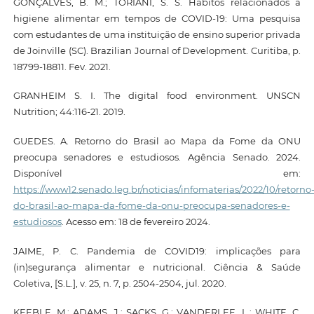
GONÇALVES, B. M.; TORIANI, S. S. Hábitos relacionados à
higiene alimentar em tempos de COVID-19: Uma pesquisa
com estudantes de uma instituição de ensino superior privada
de Joinville (SC). Brazilian Journal of Development. Curitiba, p.
18799-18811. Fev. 2021.
GRANHEIM S. I. The digital food environment. UNSCN
Nutrition; 44:116-21. 2019.
GUEDES. A. Retorno do Brasil ao Mapa da Fome da ONU
preocupa senadores e estudiosos. Agência Senado. 2024.
Disponível em:
https://www12.senado.leg.br/noticias/infomaterias/2022/10/retorno
do-brasil-ao-mapa-da-fome-da-onu-preocupa-senadores-e-
estudiosos
. Acesso em: 18 de fevereiro 2024.
JAIME, P. C. Pandemia de COVID19: implicações para
(in)segurança alimentar e nutricional. Ciência & Saúde
Coletiva, [S.L.], v. 25, n. 7, p. 2504-2504, jul. 2020.
KEEBLE, M.; ADAMS, J.; SACKS, G.; VANDERLEE, L.; WHITE, C.