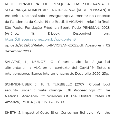
REDE BRASILEIRA DE PESQUISA EM SOBERANIA E
SEGURANÇA ALIMENTAR E NUTRICIONAL (REDE PENSSAN). II
Inquérito Nacional sobre Insegurança Alimentar no Contexto
da Pandemia da Covid-19 no Brasil: II VIGISAN – relatório final.
São Paulo: Fundação Friedrich Ebert, Rede PENSSAN, 2023.
(Análise, 1). E-book. Disponível em:
https://olheparaafome.com.br/wp-content/
uploads/2022/06/Relatorio-II-VIGISAN-2022.pdf. Acesso em: 02
dezembro 2023.
SALAZAR, L; MUÑOZ, G. Garantizando la Seguridad
alimentaria. In: ALC en el contexto del Covid-19: Retos e
intervenciones. Banco Interamericano de Desarollo, 2020. 23p.
SCHMIDHUBER, J.; F. N. TURBIELLO (2007), Global food
security under climate change, 538 Proceedings Of The
National Academy Of Sciences Of The United States Of
America, 539 104 (50), 19,703–19,708
SHETH, J. Impact of Covid-19 on Consumer Behavior: Will the