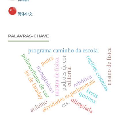
简体中文
PALAVRAS-CHAVE
programa caminho da escola.
ensino de física
polimorfismo de cor
pancs
regiões costeiras
padrões de cor
mostra de física.
transgênicos
editorial
lei de faraday
robótica
atividades experimentais
keras
quítons
olimpíada
arduino
cts.