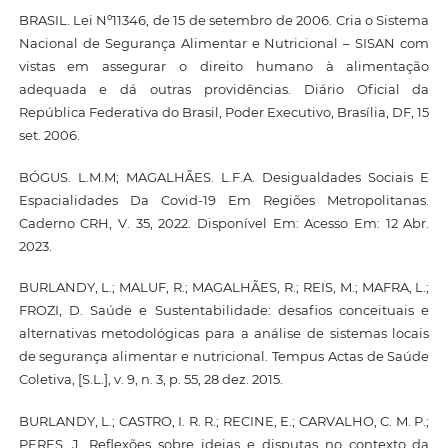
BRASIL. Lei Nº11346, de 15 de setembro de 2006. Cria o Sistema
Nacional de Segurança Alimentar e Nutricional – SISAN com
vistas em assegurar o direito humano à alimentação
adequada e dá outras providências. Diário Oficial da
República Federativa do Brasil, Poder Executivo, Brasília, DF, 15
set. 2006.
BÓGUS. L.M.M; MAGALHÃES. L.F.A. Desigualdades Sociais E
Espacialidades Da Covid-19 Em Regiões Metropolitanas.
Caderno CRH, V. 35, 2022. Disponível Em: Acesso Em: 12 Abr.
2023.
BURLANDY, L.; MALUF, R.; MAGALHÃES, R.; REIS, M.; MAFRA, L.;
FROZI, D. Saúde e Sustentabilidade: desafios conceituais e
alternativas metodológicas para a análise de sistemas locais
de segurança alimentar e nutricional. Tempus Actas de Saúde
Coletiva, [S.L.], v. 9, n. 3, p. 55, 28 dez. 2015.
BURLANDY, L.; CASTRO, I. R. R.; RECINE, E.; CARVALHO, C. M. P.;
PERES, J. Reflexões sobre ideias e disputas no contexto da