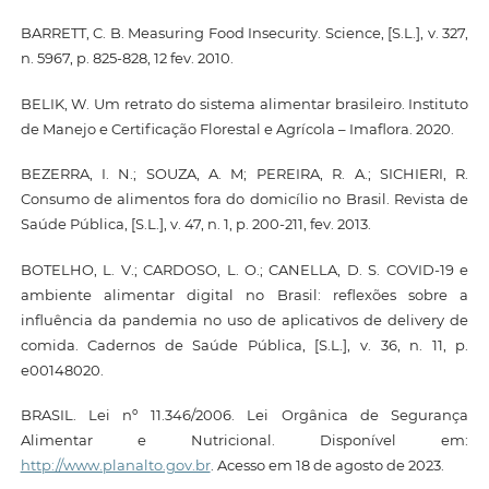
BARRETT, C. B. Measuring Food Insecurity. Science, [S.L.], v. 327,
n. 5967, p. 825-828, 12 fev. 2010.
BELIK, W. Um retrato do sistema alimentar brasileiro. Instituto
de Manejo e Certificação Florestal e Agrícola – Imaflora. 2020.
BEZERRA, I. N.; SOUZA, A. M; PEREIRA, R. A.; SICHIERI, R.
Consumo de alimentos fora do domicílio no Brasil. Revista de
Saúde Pública, [S.L.], v. 47, n. 1, p. 200-211, fev. 2013.
BOTELHO, L. V.; CARDOSO, L. O.; CANELLA, D. S. COVID-19 e
ambiente alimentar digital no Brasil: reflexões sobre a
influência da pandemia no uso de aplicativos de delivery de
comida. Cadernos de Saúde Pública, [S.L.], v. 36, n. 11, p.
e00148020.
BRASIL. Lei nº 11.346/2006. Lei Orgânica de Segurança
Alimentar e Nutricional. Disponível em:
http://www.planalto.gov.br
. Acesso em 18 de agosto de 2023.