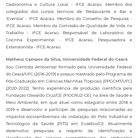
Gastronomia e Cultura Local - IFCE Acaraú. Membro dos
colegiados dos cursos técnicos de 'Restaurante e Bar e
'Eventos' - IFCE Acaraú. Membro do Conselho de Pesquisa -
IFCE Acaraú. Membro da Comissão de Qualidade de Vida no
Trabalho - IFCE Acaraú. Responsável de Laboratório de
Cozinha Experimental - IFCE Acaraú. Pesquisadora e
Extensionista - IFCE Acaraú.
Matheus Campos da Silva,
Universidade Federal do Ceará
Sou Cientista Ambiental formado pela Universidade Federal
do Ceará/UFC (2016-2019) e possuo mestrado pelo Programa de
Pós-Graduação em Ciências Marinhas Tropicais (PPGCMT/UFC)
(2020-2022). Tenho experiência de produção científica pela
Fundação Oswaldo Cruz/CE (FIOCRUZ-CE), na área de Saúde e
Meio Ambiente, em que atuei como estagiário entre 2018 e
2019 e desenvolvi e participei de pesquisas relacionadas ao
impactos socioambientais da instalação do Polo Industrial e
Tecnológico da Saúde (PITS) em Eusébio/CE. Atualmente
desenvolvo pesquisas a respeito da identificação e
classificação dos serviços ecossistêmicos dos ambientes