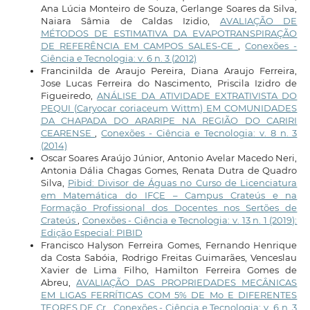
Ana Lúcia Monteiro de Souza, Gerlange Soares da Silva,
Naiara Sâmia de Caldas Izidio,
AVALIAÇÃO DE
MÉTODOS DE ESTIMATIVA DA EVAPOTRANSPIRAÇÃO
DE REFERÊNCIA EM CAMPOS SALES-CE
,
Conexões -
Ciência e Tecnologia: v. 6 n. 3 (2012)
Francinilda de Araujo Pereira, Diana Araujo Ferreira,
Jose Lucas Ferreira do Nascimento, Priscila Izidro de
Figueiredo,
ANÁLISE DA ATIVIDADE EXTRATIVISTA DO
PEQUI (Caryocar coriaceum Wittm) EM COMUNIDADES
DA CHAPADA DO ARARIPE NA REGIÃO DO CARIRI
CEARENSE
,
Conexões - Ciência e Tecnologia: v. 8 n. 3
(2014)
Oscar Soares Araújo Júnior, Antonio Avelar Macedo Neri,
Antonia Dália Chagas Gomes, Renata Dutra de Quadro
Silva,
Pibid: Divisor de Águas no Curso de Licenciatura
em Matemática do IFCE – Campus Crateús e na
Formação Profissional dos Docentes nos Sertões de
Crateús
,
Conexões - Ciência e Tecnologia: v. 13 n. 1 (2019):
Edição Especial: PIBID
Francisco Halyson Ferreira Gomes, Fernando Henrique
da Costa Sabóia, Rodrigo Freitas Guimarães, Venceslau
Xavier de Lima Filho, Hamilton Ferreira Gomes de
Abreu,
AVALIAÇÃO DAS PROPRIEDADES MECÂNICAS
EM LIGAS FERRÍTICAS COM 5% DE Mo E DIFERENTES
TEORES DE Cr
,
Conexões - Ciência e Tecnologia: v. 6 n. 3