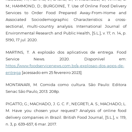
M.; HAMMOND, D.; BURGOINE, T. Use of Online Food Delivery
Services to Order Food Prepared Away-From-Home and
Associated Sociodemographic Characteristics: a cross-
sectional, multi-country analysis. International Journal of
Environmental Research and Public Health, [S.L.], v. 17, n. 14, p.
5190, 17 jul. 2020.
MARTINS, T. A explosão dos aplicativos de entrega. Food
Service News. 2020. Disponível em:
https://www.foodservicenews.com.br/a-explosao-dos-apps-de-
entrega
[acessado em 25 fevereiro 2023].
MONTANARI, M. Comida como cultura. São Paulo: Editora
Senac São Paulo, 2013. 208p.
PIGATTO, G.; MACHADO, J. G. C. F.; NEGRETI, A. S.; MACHADO, L.
M. Have you chosen your request? Analysis of online food
delivery companies in Brazil. British Food Journal, [S.L.], v. 119,
n. 3, p. 639-657, 6 mar. 2017.