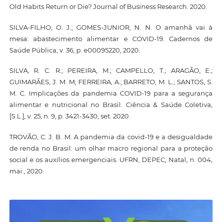
Old Habits Return or Die? Journal of Business Research. 2020.
SILVA-FILHO, O. J.; GOMES-JUNIOR, N. N. O amanhã vai à
mesa: abastecimento alimentar e COVID-19. Cadernos de
Saúde Pública, v. 36, p. e00095220, 2020.
SILVA, R. C. R.; PEREIRA, M.; CAMPELLO, T.; ARAGÃO, E.;
GUIMARÃES, J. M. M; FERREIRA, A.; BARRETO, M. L.; SANTOS, S.
M. C. Implicações da pandemia COVID-19 para a segurança
alimentar e nutricional no Brasil. Ciência & Saúde Coletiva,
[S.L.], v. 25, n. 9, p. 3421-3430, set. 2020.
TROVÃO, C. J. B. M. A pandemia da covid-19 e a desigualdade
de renda no Brasil: um olhar macro regional para a proteção
social e os auxílios emergenciais. UFRN, DEPEC, Natal, n. 004,
mai., 2020.