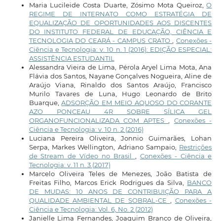
Maria Lucileide Costa Duarte, Zósimo Mota Queiroz,
O
REGIME DE INTERNATO COMO ESTRATÉGIA DE
EQUALIZAÇÃO DE OPORTUNIDADES AOS DISCENTES
DO INSTITUTO FEDERAL DE EDUCAÇÃO, CIÊNCIA E
TECNOLOGIA DO CEARÁ - CAMPUS CRATO
,
Conexões -
Ciência e Tecnologia: v. 10 n. 1 (2016): EDIÇÃO ESPECIAL:
ASSISTÊNCIA ESTUDANTIL
Alessandra Vieira de Lima, Pérola Aryel Lima Mota, Ana
Flávia dos Santos, Nayane Gonçalves Nogueira, Aline de
Araújo Viana, Rinaldo dos Santos Araújo, Francisco
Murilo Tavares de Luna, Hugo Leonardo de Brito
Buarque,
ADSORÇÃO EM MEIO AQUOSO DO CORANTE
AZO PONCEAU 4R SOBRE SÍLICA GEL
ORGANOFUNCIONALIZADA COM APTES
,
Conexões -
Ciência e Tecnologia: v. 10 n. 2 (2016)
Luciana Pereira Oliveira, Jonnio Guimarães, Lohan
Serpa, Markes Wellington, Adriano Sampaio,
Restrições
de Stream de Vídeo no Brasil
,
Conexões - Ciência e
Tecnologia: v. 11 n. 3 (2017)
Marcelo Oliveira Teles de Menezes, João Batista de
Freitas Filho, Marcos Erick Rodrigues da Silva,
BANCO
DE MUDAS: 10 ANOS DE CONTRIBUIÇÃO PARA A
QUALIDADE AMBIENTAL DE SOBRAL-CE
,
Conexões -
Ciência e Tecnologia: Vol. 6, No. 2 (2012)
Janielle Lima Fernandes, Joaquim Branco de Oliveira,