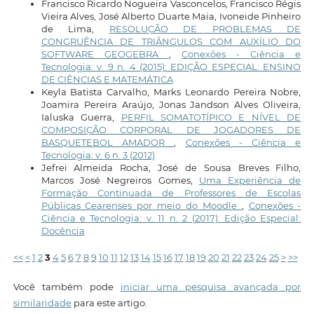
Francisco Ricardo Nogueira Vasconcelos, Francisco Régis
Vieira Alves, José Alberto Duarte Maia, Ivoneide Pinheiro
de Lima,
RESOLUÇÃO DE PROBLEMAS DE
CONGRUÊNCIA DE TRIÂNGULOS COM AUXÍLIO DO
SOFTWARE GEOGEBRA
,
Conexões - Ciência e
Tecnologia: v. 9 n. 4 (2015): EDIÇÃO ESPECIAL: ENSINO
DE CIÊNCIAS E MATEMÁTICA
Keyla Batista Carvalho, Marks Leonardo Pereira Nobre,
Joamira Pereira Araújo, Jonas Jandson Alves Oliveira,
Ialuska Guerra,
PERFIL SOMATOTÍPICO E NÍVEL DE
COMPOSIÇÃO CORPORAL DE JOGADORES DE
BASQUETEBOL AMADOR
,
Conexões - Ciência e
Tecnologia: v. 6 n. 3 (2012)
Jefrei Almeida Rocha, José de Sousa Breves Filho,
Marcos José Negreiros Gomes,
Uma Experiência de
Formação Continuada de Professores de Escolas
Públicas Cearenses por meio do Moodle
,
Conexões -
Ciência e Tecnologia: v. 11 n. 2 (2017): Edição Especial:
Docência
<<
<
1
2
3
4
5
6
7
8
9
10
11
12
13
14
15
16
17
18
19
20
21
22
23
24
25
>
>>
Você também pode
iniciar uma pesquisa avançada por
similaridade
para este artigo.