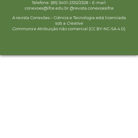
Telefone: (85) 3401-2332/2328 – E-mail:
conexoes@ifce.edu.br @revista.conexoesifce
A revista Conexões – Ciência e Tecnologia está licenciada
sob a
Creative
Commons
e Atribuição não comercial (CC BY-NC-SA 4.0).