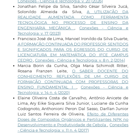
Conexões - Ciência e Tecnologia: v. 20 (2026)
Jonathan Felipe da Silva, Sandro César Silveira Jucá,
Solonildo Almeida da Silva,
A UTILIZAÇÃO DA
REALIDADE AUMENTADA COMO FERRAMENTA
TECNOLÓGICA NO PROCESSO DE ENSINO DA
ENGENHARIA MECÂNICA
,
Conexões - Ciência e
Tecnologia: v. 17 (2023)
Francisco José de Lima, Manoel Ironildo da Silva Duarte,
A FORMAÇÃO CONTINUADA DO PROFESSOR: SENTIDOS
E SIGNIFICADOS PARA OS EGRESSOS DO CURSO DE
LICENCIATURA EM MATEMÁTICA DO IFCE CAMPUS
CEDRO
,
Conexões - Ciência e Tecnologia: v. 8 n. 2 (2014)
Marcia Borin da Cunha, Olga Maria Schimidt Ritter,
Rosana Franzen Leite,
O SABER DOCENTE DO
CONHECIMENTO: REFLEXÕES DE UM CURSO DE
FORMAÇÃO CONTINUADA COM PROFESSORAS DO
ENSINO FUNDAMENTAL I
,
Conexões - Ciência e
Tecnologia: v. 14 n. 4 (2020)
Elaine Oliveira Costa de Carvalho, Antônio Anicete de
Lima, Ary Eike Siqueira Silva Junior, Luciane da Cunha
Codognoto, Anthonioni Peron Dal Sasso, Darllan Junior
Luiz Santos Ferreira de Oliveira,
Efeito de Diferentes
Doses de Compostos Orgânicos e Fertilizantes NPK no
Desenvolvimento e Produtividade de Cebola
,
Conexões
- Ciência e Tecnologia: v. 11 n. 4 (2017)