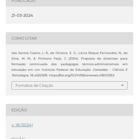
PUBLICADO
21-03-2024
COMO CITAR
dos Santos Castro, L. R., de Oliveira, E. G., Lânia Roque Fernandes, N., da
Silva, M. M., & Pinheiro Feijó, J. (2024). Proposta de diretrizes para
formação continuada dos pedagogos técnico-administrativos em
educação em um Instituto Federal de Educação.
Conexões - Ciência E
Tecnologia
,
18
, e022005. https://doi.org/10.21439/conexoes.v18i0.3053
Fomatos de Citação
EDIÇÃO
v. 18 (2024)