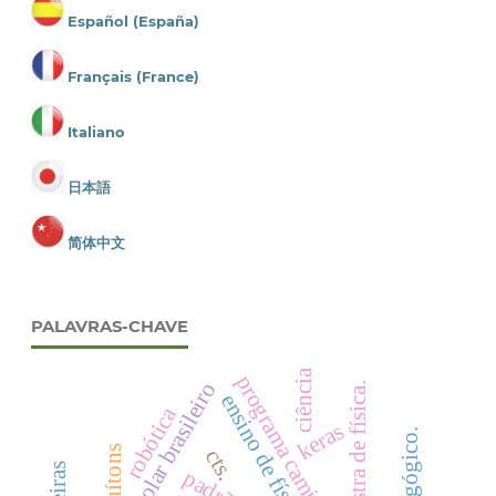
Español (España)
Français (France)
Italiano
日本語
简体中文
PALAVRAS-CHAVE
ciência
programa caminho da escola.
mostra de física.
ensino de física
robótica
keras
quítons
cts.