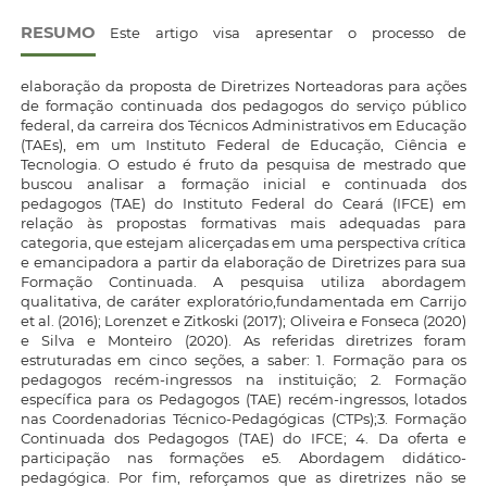
RESUMO
Este artigo visa apresentar o processo de
elaboração da proposta de Diretrizes Norteadoras para ações
de formação continuada dos pedagogos do serviço público
federal, da carreira dos Técnicos Administrativos em Educação
(TAEs), em um Instituto Federal de Educação, Ciência e
Tecnologia. O estudo é fruto da pesquisa de mestrado que
buscou analisar a formação inicial e continuada dos
pedagogos (TAE) do Instituto Federal do Ceará (IFCE) em
relação às propostas formativas mais adequadas para
categoria, que estejam alicerçadas em uma perspectiva crítica
e emancipadora a partir da elaboração de Diretrizes para sua
Formação Continuada. A pesquisa utiliza abordagem
qualitativa, de caráter exploratório,fundamentada em Carrijo
et al. (2016); Lorenzet e Zitkoski (2017); Oliveira e Fonseca (2020)
e Silva e Monteiro (2020). As referidas diretrizes foram
estruturadas em cinco seções, a saber: 1. Formação para os
pedagogos recém-ingressos na instituição; 2. Formação
específica para os Pedagogos (TAE) recém-ingressos, lotados
nas Coordenadorias Técnico-Pedagógicas (CTPs);3. Formação
Continuada dos Pedagogos (TAE) do IFCE; 4. Da oferta e
participação nas formações e5. Abordagem didático-
pedagógica. Por fim, reforçamos que as diretrizes não se