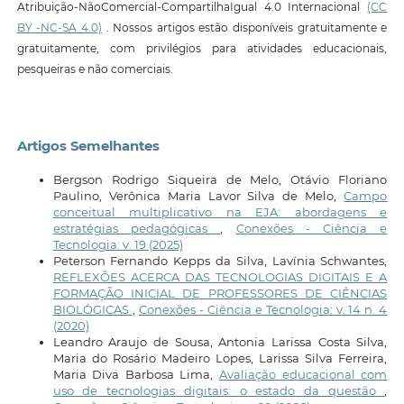
Atribuição-NãoComercial-CompartilhaIgual 4.0 Internacional
(CC
BY -NC-SA 4.0)
. Nossos artigos estão disponíveis gratuitamente e
gratuitamente, com privilégios para atividades educacionais,
pesqueiras e não comerciais.
Artigos Semelhantes
Bergson Rodrigo Siqueira de Melo, Otávio Floriano
Paulino, Verônica Maria Lavor Silva de Melo,
Campo
conceitual multiplicativo na EJA: abordagens e
estratégias pedagógicas
,
Conexões - Ciência e
Tecnologia: v. 19 (2025)
Peterson Fernando Kepps da Silva, Lavínia Schwantes,
REFLEXÕES ACERCA DAS TECNOLOGIAS DIGITAIS E A
FORMAÇÃO INICIAL DE PROFESSORES DE CIÊNCIAS
BIOLÓGICAS
,
Conexões - Ciência e Tecnologia: v. 14 n. 4
(2020)
Leandro Araujo de Sousa, Antonia Larissa Costa Silva,
Maria do Rosário Madeiro Lopes, Larissa Silva Ferreira,
Maria Diva Barbosa Lima,
Avaliação educacional com
uso de tecnologias digitais: o estado da questão
,