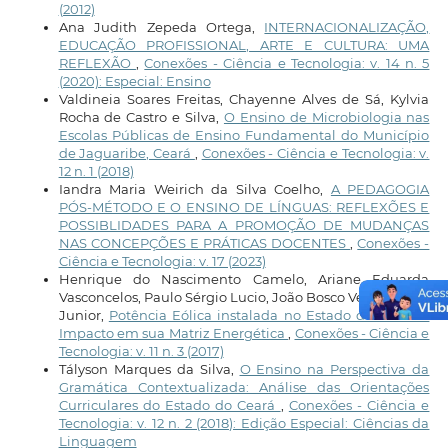
(2012)
Ana Judith Zepeda Ortega,
INTERNACIONALIZAÇÃO,
EDUCAÇÃO PROFISSIONAL, ARTE E CULTURA: UMA
REFLEXÃO
,
Conexões - Ciência e Tecnologia: v. 14 n. 5
(2020): Especial: Ensino
Valdineia Soares Freitas, Chayenne Alves de Sá, Kylvia
Rocha de Castro e Silva,
O Ensino de Microbiologia nas
Escolas Públicas de Ensino Fundamental do Município
de Jaguaribe, Ceará
,
Conexões - Ciência e Tecnologia: v.
12 n. 1 (2018)
Iandra Maria Weirich da Silva Coelho,
A PEDAGOGIA
PÓS-MÉTODO E O ENSINO DE LÍNGUAS: REFLEXÕES E
POSSIBLIDADES PARA A PROMOÇÃO DE MUDANÇAS
NAS CONCEPÇÕES E PRÁTICAS DOCENTES
,
Conexões -
Ciência e Tecnologia: v. 17 (2023)
Henrique do Nascimento Camelo, Ariane Eduarda
Vasconcelos, Paulo Sérgio Lucio, João Bosco Verçosa Leal
Junior,
Potência Eólica instalada no Estado do Ceará e
Impacto em sua Matriz Energética
,
Conexões - Ciência e
Tecnologia: v. 11 n. 3 (2017)
Tályson Marques da Silva,
O Ensino na Perspectiva da
Gramática Contextualizada: Análise das Orientações
Curriculares do Estado do Ceará
,
Conexões - Ciência e
Tecnologia: v. 12 n. 2 (2018): Edição Especial: Ciências da
Linguagem