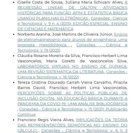
Giselle Costa de Sousa, Juliana Maria Schivani Alves,
A
REGRESSÃO LINEAR DE GALTON: ATIVIDADES
HISTÓRICAS PARA FUNÇÃO AFIM E ESTATÍSTICA BÁSICA
USANDO PLANILHAS ELETRÔNICAS
,
Conexões - Ciência
e Tecnologia: v. 9 n. 4 (2015): EDIÇÃO ESPECIAL: ENSINO
DE CIÊNCIAS E MATEMÁTICA
Norberto Aranha, José Martins de Oliveira Júnior,
Ensino
de eletromagnetismo para alunos de engenharia: uma
proposta metodológica
,
Conexões - Ciência e
Tecnologia: v. 19 (2025)
Cláudia Rosane Moreira da Silva, Francisco Herbert Lima
Vasconcelos, Maria Goretti de Vasconcelos Silva,
LABORATÓRIOS VIRTUAIS NO ENSINO DE QUÍMICA:
UMA REVISÃO SISTEMÁTICA DA LITERATURA
,
Conexões -
Ciência e Tecnologia: v. 16 (2022)
Tereza Cristina Dourado Carrah Vieira Carvalho, Priscila
Barros David, Francisco Herbert Lima Vasconcelos,
PERCEPÇÕES SOBRE AS POLÍTICAS PÚBLICAS DE
INCLUSÃO DIGITAL NA EDUCAÇÃO BÁSICA DURANTE A
PANDEMIA DA COVID-19: UMA ANÁLISE BIBLIOGRÁFICA
,
Conexões - Ciência e Tecnologia: v. 15 (2021): Publicação
Contínua
Francisco Regis Vieira Alves,
IMPLICAÇÕES DA TEORIA
DAS REPRESENTAÇÕES SEMIÓTICAS NO ENSINO DO
CÁLCULO
,
Conexões - Ciência e Tecnologia: v. 6 n. 3