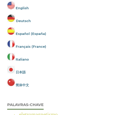
English
Deutsch
Español (España)
Français (France)
Italiano
日本語
简体中文
PALAVRAS-CHAVE
eletromagnetismo