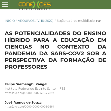
INÍCIO
/
ARQUIVOS
/
V. 16 (2022)
/
Seção da área multidisciplinar
AS POTENCIALIDADES DO ENSINO
HÍBRIDO PARA A EDUCAÇÃO EM
CIÊNCIAS NO CONTEXTO DA
PANDEMIA DA SARS-COV2 SOB A
PERSPECTIVA DA FORMAÇÃO DE
PROFESSORES
Felipe Sarmenghi Rangel
Instituto Federal do Espírito Santo - IFES
https://orcid.org/0000-0002-5004-2837
José Ramos de Souza
https://orcid.org/0000-0002-0006-3664