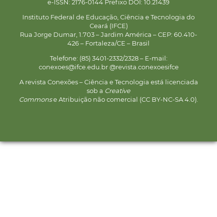
e-ISSN: 2176-0144 Prefixo DOI: 10.21439
Instituto Federal de Educação, Ciência e Tecnologia do
Ceará (IFCE)
Rua Jorge Dumar, 1.703 – Jardim América – CEP: 60.410-
426 – Fortaleza/CE – Brasil
Telefone: (85) 3401-2332/2328 – E-mail:
conexoes@ifce.edu.br @revista.conexoesifce
A revista Conexões – Ciência e Tecnologia está licenciada
sob a
Creative
Commons
e Atribuição não comercial (CC BY-NC-SA 4.0).