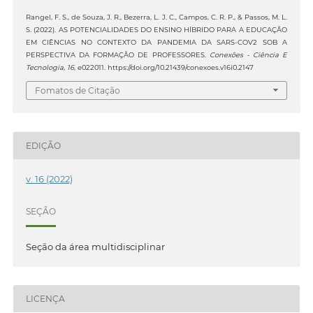
Rangel, F. S., de Souza, J. R., Bezerra, L. J. C., Campos, C. R. P., & Passos, M. L.
S. (2022). AS POTENCIALIDADES DO ENSINO HÍBRIDO PARA A EDUCAÇÃO
EM CIÊNCIAS NO CONTEXTO DA PANDEMIA DA SARS-COV2 SOB A
PERSPECTIVA DA FORMAÇÃO DE PROFESSORES.
Conexões - Ciência E
Tecnologia
,
16
, e022011. https://doi.org/10.21439/conexoes.v16i0.2147
Fomatos de Citação
EDIÇÃO
v. 16 (2022)
SEÇÃO
Seção da área multidisciplinar
LICENÇA