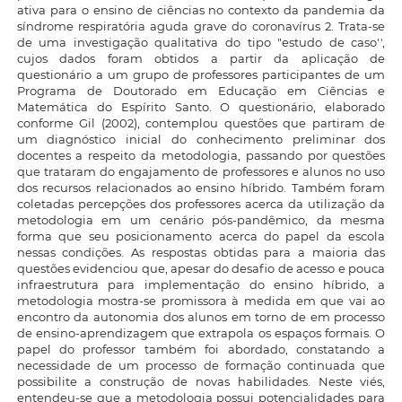
ativa para o ensino de ciências no contexto da pandemia da
síndrome respiratória aguda grave do coronavírus 2. Trata-se
de uma investigação qualitativa do tipo "estudo de caso'',
cujos dados foram obtidos a partir da aplicação de
questionário a um grupo de professores participantes de um
Programa de Doutorado em Educação em Ciências e
Matemática do Espírito Santo. O questionário, elaborado
conforme Gil (2002), contemplou questões que partiram de
um diagnóstico inicial do conhecimento preliminar dos
docentes a respeito da metodologia, passando por questões
que trataram do engajamento de professores e alunos no uso
dos recursos relacionados ao ensino híbrido. Também foram
coletadas percepções dos professores acerca da utilização da
metodologia em um cenário pós-pandêmico, da mesma
forma que seu posicionamento acerca do papel da escola
nessas condições. As respostas obtidas para a maioria das
questões evidenciou que, apesar do desafio de acesso e pouca
infraestrutura para implementação do ensino híbrido, a
metodologia mostra-se promissora à medida em que vai ao
encontro da autonomia dos alunos em torno de em processo
de ensino-aprendizagem que extrapola os espaços formais. O
papel do professor também foi abordado, constatando a
necessidade de um processo de formação continuada que
possibilite a construção de novas habilidades. Neste viés,
entendeu-se que a metodologia possui potencialidades para