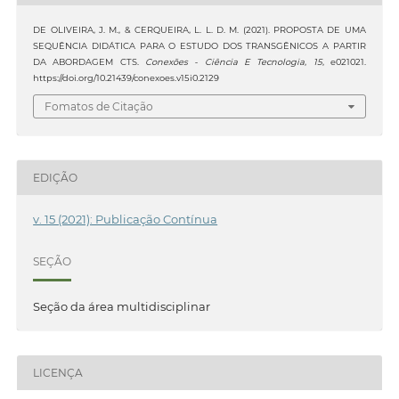
DE OLIVEIRA, J. M., & CERQUEIRA, L. L. D. M. (2021). PROPOSTA DE UMA
SEQUÊNCIA DIDÁTICA PARA O ESTUDO DOS TRANSGÊNICOS A PARTIR
DA ABORDAGEM CTS.
Conexões - Ciência E Tecnologia
,
15
, e021021.
https://doi.org/10.21439/conexoes.v15i0.2129
Fomatos de Citação
EDIÇÃO
v. 15 (2021): Publicação Contínua
SEÇÃO
Seção da área multidisciplinar
LICENÇA