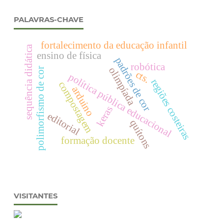
PALAVRAS-CHAVE
fortalecimento da educação infantil
sequência didática
ensino de física
padrões de cor
robótica
olimpíada
polimorfismo de cor
cts.
política pública educacional
regiões costeiras
compostagem
arduino
keras
editorial
quítons
formação docente
VISITANTES