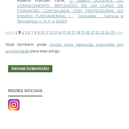
Rosana Franzen Leite,
O SABER DOCENTE DO
CONHECIMENTO: REFLEXÕES DE UM CURSO DE
FORMAÇÃO CONTINUADA COM PROFESSORAS DO
ENSINO FUNDAMENTAL I
,
Conexões - Ciência e
Tecnologia: v. 14 n. 4 (2020)
<<
<
1
2
3
4
5
6
7
8
9
10
11
12
13
14
15
16
17
18
19
20
21
22
23
24
25
>
>>
Você também pode
iniciar uma pesquisa avançada por
similaridade
para este artigo.
ENVIAR SUBMISSÃO
REDES SOCIAIS