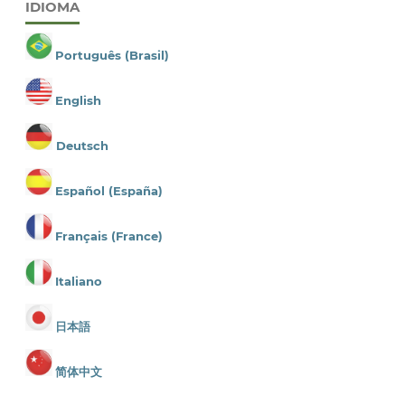
IDIOMA
Português (Brasil)
English
Deutsch
Español (España)
Français (France)
Italiano
日本語
简体中文