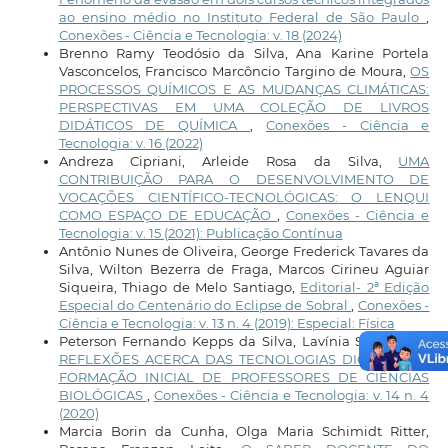
ao ensino médio no Instituto Federal de São Paulo
,
Conexões - Ciência e Tecnologia: v. 18 (2024)
Brenno Ramy Teodósio da Silva, Ana Karine Portela
Vasconcelos, Francisco Marcôncio Targino de Moura,
OS
PROCESSOS QUÍMICOS E AS MUDANÇAS CLIMÁTICAS:
PERSPECTIVAS EM UMA COLEÇÃO DE LIVROS
DIDÁTICOS DE QUÍMICA
,
Conexões - Ciência e
Tecnologia: v. 16 (2022)
Andreza Cipriani, Arleide Rosa da Silva,
UMA
CONTRIBUIÇÃO PARA O DESENVOLVIMENTO DE
VOCAÇÕES CIENTÍFICO-TECNOLÓGICAS: O LENQUI
COMO ESPAÇO DE EDUCAÇÃO
,
Conexões - Ciência e
Tecnologia: v. 15 (2021): Publicação Contínua
Antônio Nunes de Oliveira, George Frederick Tavares da
Silva, Wilton Bezerra de Fraga, Marcos Cirineu Aguiar
Siqueira, Thiago de Melo Santiago,
Editorial- 2ª Edição
Especial do Centenário do Eclipse de Sobral
,
Conexões -
Ciência e Tecnologia: v. 13 n. 4 (2019): Especial: Física
Peterson Fernando Kepps da Silva, Lavínia Schwantes,
REFLEXÕES ACERCA DAS TECNOLOGIAS DIGITAIS E A
FORMAÇÃO INICIAL DE PROFESSORES DE CIÊNCIAS
BIOLÓGICAS
,
Conexões - Ciência e Tecnologia: v. 14 n. 4
(2020)
Marcia Borin da Cunha, Olga Maria Schimidt Ritter,