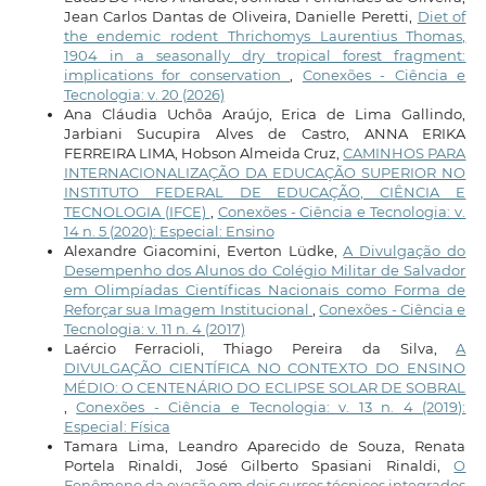
Jean Carlos Dantas de Oliveira, Danielle Peretti,
Diet of
the endemic rodent Thrichomys Laurentius Thomas,
1904 in a seasonally dry tropical forest fragment:
implications for conservation
,
Conexões - Ciência e
Tecnologia: v. 20 (2026)
Ana Cláudia Uchôa Araújo, Erica de Lima Gallindo,
Jarbiani Sucupira Alves de Castro, ANNA ERIKA
FERREIRA LIMA, Hobson Almeida Cruz,
CAMINHOS PARA
INTERNACIONALIZAÇÃO DA EDUCAÇÃO SUPERIOR NO
INSTITUTO FEDERAL DE EDUCAÇÃO, CIÊNCIA E
TECNOLOGIA (IFCE)
,
Conexões - Ciência e Tecnologia: v.
14 n. 5 (2020): Especial: Ensino
Alexandre Giacomini, Everton Lüdke,
A Divulgação do
Desempenho dos Alunos do Colégio Militar de Salvador
em Olimpíadas Científicas Nacionais como Forma de
Reforçar sua Imagem Institucional
,
Conexões - Ciência e
Tecnologia: v. 11 n. 4 (2017)
Laércio Ferracioli, Thiago Pereira da Silva,
A
DIVULGAÇÃO CIENTÍFICA NO CONTEXTO DO ENSINO
MÉDIO: O CENTENÁRIO DO ECLIPSE SOLAR DE SOBRAL
,
Conexões - Ciência e Tecnologia: v. 13 n. 4 (2019):
Especial: Física
Tamara Lima, Leandro Aparecido de Souza, Renata
Portela Rinaldi, José Gilberto Spasiani Rinaldi,
O
Fenômeno da evasão em dois cursos técnicos integrados