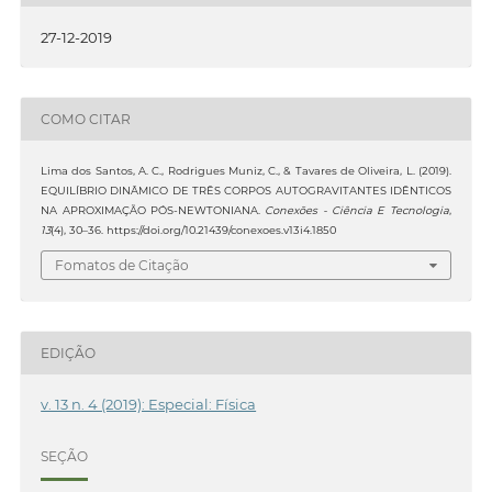
27-12-2019
COMO CITAR
Lima dos Santos, A. C., Rodrigues Muniz, C., & Tavares de Oliveira, L. (2019).
EQUILÍBRIO DINÂMICO DE TRÊS CORPOS AUTOGRAVITANTES IDÊNTICOS
NA APROXIMAÇÃO PÓS-NEWTONIANA.
Conexões - Ciência E Tecnologia
,
13
(4), 30–36. https://doi.org/10.21439/conexoes.v13i4.1850
Fomatos de Citação
EDIÇÃO
v. 13 n. 4 (2019): Especial: Física
SEÇÃO