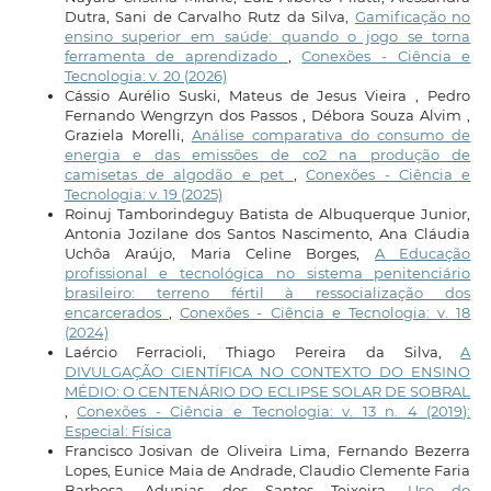
Dutra, Sani de Carvalho Rutz da Silva,
Gamificação no
ensino superior em saúde: quando o jogo se torna
ferramenta de aprendizado
,
Conexões - Ciência e
Tecnologia: v. 20 (2026)
Cássio Aurélio Suski, Mateus de Jesus Vieira , Pedro
Fernando Wengrzyn dos Passos , Débora Souza Alvim ,
Graziela Morelli,
Análise comparativa do consumo de
energia e das emissões de co2 na produção de
camisetas de algodão e pet
,
Conexões - Ciência e
Tecnologia: v. 19 (2025)
Roinuj Tamborindeguy Batista de Albuquerque Junior,
Antonia Jozilane dos Santos Nascimento, Ana Cláudia
Uchôa Araújo, Maria Celine Borges,
A Educação
profissional e tecnológica no sistema penitenciário
brasileiro: terreno fértil à ressocialização dos
encarcerados
,
Conexões - Ciência e Tecnologia: v. 18
(2024)
Laércio Ferracioli, Thiago Pereira da Silva,
A
DIVULGAÇÃO CIENTÍFICA NO CONTEXTO DO ENSINO
MÉDIO: O CENTENÁRIO DO ECLIPSE SOLAR DE SOBRAL
,
Conexões - Ciência e Tecnologia: v. 13 n. 4 (2019):
Especial: Física
Francisco Josivan de Oliveira Lima, Fernando Bezerra
Lopes, Eunice Maia de Andrade, Claudio Clemente Faria
Barbosa, Adunias dos Santos Teixeira,
Uso do