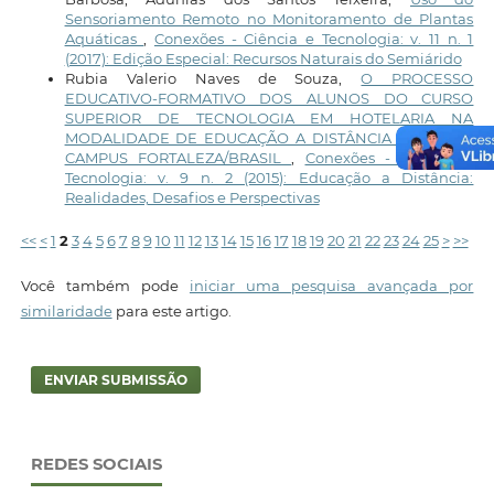
Sensoriamento Remoto no Monitoramento de Plantas
Aquáticas
,
Conexões - Ciência e Tecnologia: v. 11 n. 1
(2017): Edição Especial: Recursos Naturais do Semiárido
Rubia Valerio Naves de Souza,
O PROCESSO
EDUCATIVO-FORMATIVO DOS ALUNOS DO CURSO
SUPERIOR DE TECNOLOGIA EM HOTELARIA NA
MODALIDADE DE EDUCAÇÃO A DISTÂNCIA DO IFCE -
CAMPUS FORTALEZA/BRASIL
,
Conexões - Ciência e
Tecnologia: v. 9 n. 2 (2015): Educação a Distância:
Realidades, Desafios e Perspectivas
<<
<
1
2
3
4
5
6
7
8
9
10
11
12
13
14
15
16
17
18
19
20
21
22
23
24
25
>
>>
Você também pode
iniciar uma pesquisa avançada por
similaridade
para este artigo.
ENVIAR SUBMISSÃO
REDES SOCIAIS