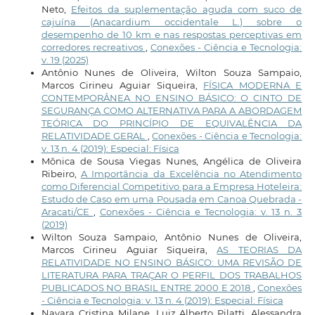
Neto,
Efeitos da suplementação aguda com suco de
cajuína (Anacardium occidentale L.) sobre o
desempenho de 10 km e nas respostas perceptivas em
corredores recreativos
,
Conexões - Ciência e Tecnologia:
v. 19 (2025)
Antônio Nunes de Oliveira, Wilton Souza Sampaio,
Marcos Cirineu Aguiar Siqueira,
FÍSICA MODERNA E
CONTEMPORÂNEA NO ENSINO BÁSICO: O CINTO DE
SEGURANÇA COMO ALTERNATIVA PARA A ABORDAGEM
TEÓRICA DO PRINCÍPIO DE EQUIVALÊNCIA DA
RELATIVIDADE GERAL
,
Conexões - Ciência e Tecnologia:
v. 13 n. 4 (2019): Especial: Física
Mônica de Sousa Viegas Nunes, Angélica de Oliveira
Ribeiro,
A Importância da Excelência no Atendimento
como Diferencial Competitivo para a Empresa Hoteleira:
Estudo de Caso em uma Pousada em Canoa Quebrada -
Aracati/CE
,
Conexões - Ciência e Tecnologia: v. 13 n. 3
(2019)
Wilton Souza Sampaio, Antônio Nunes de Oliveira,
Marcos Cirineu Aguiar Siqueira,
AS TEORIAS DA
RELATIVIDADE NO ENSINO BÁSICO: UMA REVISÃO DE
LITERATURA PARA TRAÇAR O PERFIL DOS TRABALHOS
PUBLICADOS NO BRASIL ENTRE 2000 E 2018
,
Conexões
- Ciência e Tecnologia: v. 13 n. 4 (2019): Especial: Física
Nayara Cristina Milane, Luiz Alberto Pilatti, Alessandra