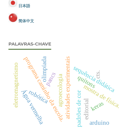
日本語
简体中文
PALAVRAS-CHAVE
programa caminho da escola.
olimpíada
atividades experimentais
eletromagnetismo
sequência didática
cts.
pancs
agroecologia
quítons
mostra de física.
Água vermelha
robótica
padrões de cor
editorial
keras
arduino