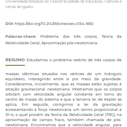
Universidade Estadual do Ceará/Faculdade de Educação, Ciências e
Letras de Iguatu
DOI:
https://doi.org/10.21439/conexoes.v13i4.1850
Palavras-chave:
Problema dos três corpos, Teoria da
Relatividade Geral, Aproximação pós-newtoniana.
RESUMO
Estudamos o problema restrito de três corpos de
massas idênticas situados nos vértices de um triângulo
equilátero, interagindo entre si por meio da gravidade.
Consideramos, inicialmente, que as massas estão sujeitas à
atração gravitacional newtoniana. Mostramos que os corpos
orbitam com velocidade angular constante em torno do
centro de massa do sistema e que a terceira lei de Kepler se
aplica. Em seguida, corrigimos a lei da gravitação
acrescentando à força newtoniana um termo proporcional a
1/r^4, o qual provém da Teoria da Relatividade Geral (TRG), na
aproximação de campo fraco, também chamada de pós-
newtoniana. Encontramos que a velocidade angular, para