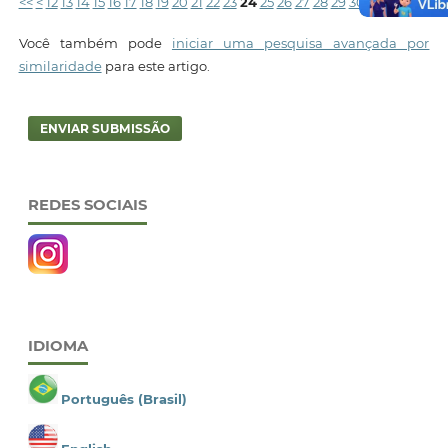
<<
<
12
13
14
15
16
17
18
19
20
21
22
23
24
25
26
27
28
29
30
31
32
33
34
3
Você também pode
iniciar uma pesquisa avançada por
similaridade
para este artigo.
ENVIAR SUBMISSÃO
REDES SOCIAIS
IDIOMA
Português (Brasil)