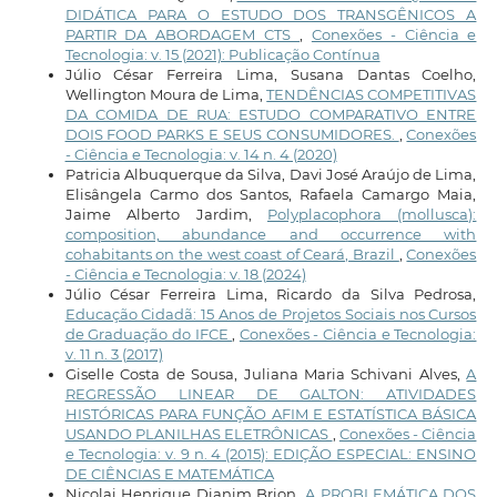
DIDÁTICA PARA O ESTUDO DOS TRANSGÊNICOS A
PARTIR DA ABORDAGEM CTS
,
Conexões - Ciência e
Tecnologia: v. 15 (2021): Publicação Contínua
Júlio César Ferreira Lima, Susana Dantas Coelho,
Wellington Moura de Lima,
TENDÊNCIAS COMPETITIVAS
DA COMIDA DE RUA: ESTUDO COMPARATIVO ENTRE
DOIS FOOD PARKS E SEUS CONSUMIDORES.
,
Conexões
- Ciência e Tecnologia: v. 14 n. 4 (2020)
Patricia Albuquerque da Silva, Davi José Araújo de Lima,
Elisângela Carmo dos Santos, Rafaela Camargo Maia,
Jaime Alberto Jardim,
Polyplacophora (mollusca):
composition, abundance and occurrence with
cohabitants on the west coast of Ceará, Brazil
,
Conexões
- Ciência e Tecnologia: v. 18 (2024)
Júlio César Ferreira Lima, Ricardo da Silva Pedrosa,
Educação Cidadã: 15 Anos de Projetos Sociais nos Cursos
de Graduação do IFCE
,
Conexões - Ciência e Tecnologia:
v. 11 n. 3 (2017)
Giselle Costa de Sousa, Juliana Maria Schivani Alves,
A
REGRESSÃO LINEAR DE GALTON: ATIVIDADES
HISTÓRICAS PARA FUNÇÃO AFIM E ESTATÍSTICA BÁSICA
USANDO PLANILHAS ELETRÔNICAS
,
Conexões - Ciência
e Tecnologia: v. 9 n. 4 (2015): EDIÇÃO ESPECIAL: ENSINO
DE CIÊNCIAS E MATEMÁTICA
Nicolai Henrique Dianim Brion,
A PROBLEMÁTICA DOS