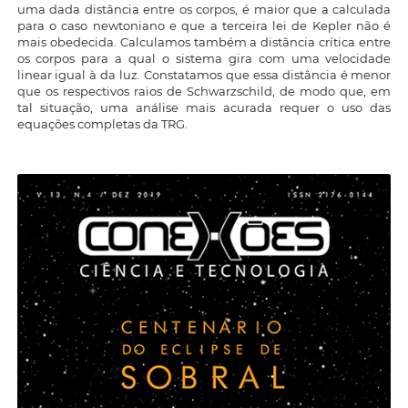
uma dada distância entre os corpos, é maior que a calculada
para o caso newtoniano e que a terceira lei de Kepler não é
mais obedecida. Calculamos também a distância crítica entre
os corpos para a qual o sistema gira com uma velocidade
linear igual à da luz. Constatamos que essa distância é menor
que os respectivos raios de Schwarzschild, de modo que, em
tal situação, uma análise mais acurada requer o uso das
equações completas da TRG.