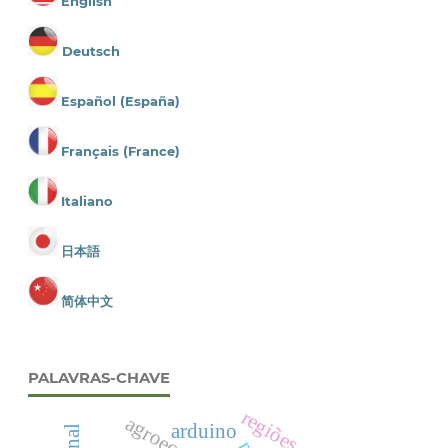
English
Deutsch
Español (España)
Français (France)
Italiano
日本語
简体中文
PALAVRAS-CHAVE
arduino