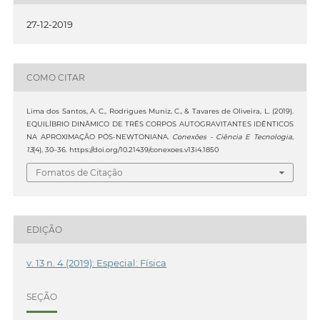
27-12-2019
COMO CITAR
Lima dos Santos, A. C., Rodrigues Muniz, C., & Tavares de Oliveira, L. (2019).
EQUILÍBRIO DINÂMICO DE TRÊS CORPOS AUTOGRAVITANTES IDÊNTICOS
NA APROXIMAÇÃO PÓS-NEWTONIANA.
Conexões - Ciência E Tecnologia
,
13
(4), 30–36. https://doi.org/10.21439/conexoes.v13i4.1850
Fomatos de Citação
EDIÇÃO
v. 13 n. 4 (2019): Especial: Física
SEÇÃO