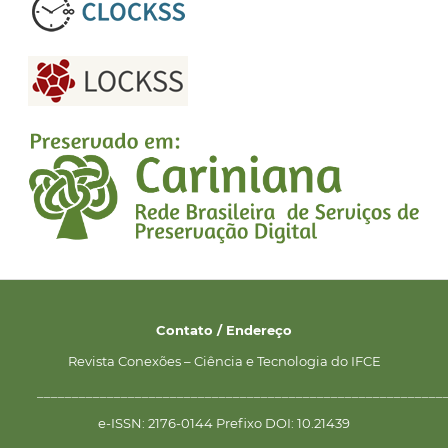
Contato / Endereço
Revista Conexões – Ciência e Tecnologia do IFCE
__________________________________________________________
e-ISSN: 2176-0144 Prefixo DOI: 10.21439