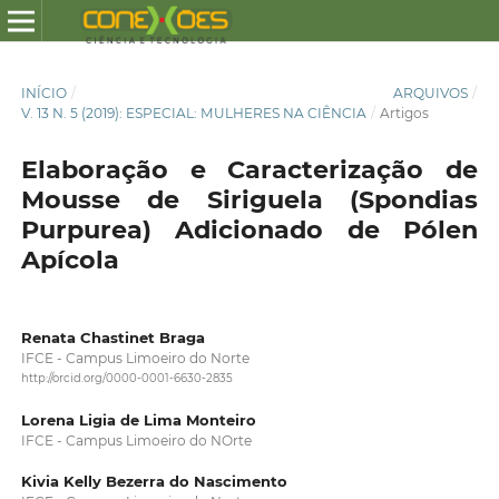
INÍCIO
/
ARQUIVOS
/
V. 13 N. 5 (2019): ESPECIAL: MULHERES NA CIÊNCIA
/
Artigos
Elaboração e Caracterização de
Mousse de Siriguela (Spondias
Purpurea) Adicionado de Pólen
Apícola
Renata Chastinet Braga
IFCE - Campus Limoeiro do Norte
http://orcid.org/0000-0001-6630-2835
Lorena Ligia de Lima Monteiro
IFCE - Campus Limoeiro do NOrte
Kivia Kelly Bezerra do Nascimento