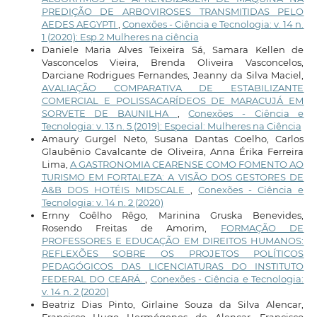
PREDIÇÃO DE ARBOVIROSES TRANSMITIDAS PELO
AEDES AEGYPTI
,
Conexões - Ciência e Tecnologia: v. 14 n.
1 (2020): Esp.2 Mulheres na ciência
Daniele Maria Alves Teixeira Sá, Samara Kellen de
Vasconcelos Vieira, Brenda Oliveira Vasconcelos,
Darciane Rodrigues Fernandes, Jeanny da Silva Maciel,
AVALIAÇÃO COMPARATIVA DE ESTABILIZANTE
COMERCIAL E POLISSACARÍDEOS DE MARACUJÁ EM
SORVETE DE BAUNILHA
,
Conexões - Ciência e
Tecnologia: v. 13 n. 5 (2019): Especial: Mulheres na Ciência
Amaury Gurgel Neto, Susana Dantas Coelho, Carlos
Glaubênio Cavalcante de Oliveira, Anna Érika Ferreira
Lima,
A GASTRONOMIA CEARENSE COMO FOMENTO AO
TURISMO EM FORTALEZA: A VISÃO DOS GESTORES DE
A&B DOS HOTÉIS MIDSCALE
,
Conexões - Ciência e
Tecnologia: v. 14 n. 2 (2020)
Ernny Coêlho Rêgo, Marinina Gruska Benevides,
Rosendo Freitas de Amorim,
FORMAÇÃO DE
PROFESSORES E EDUCAÇÃO EM DIREITOS HUMANOS:
REFLEXÕES SOBRE OS PROJETOS POLÍTICOS
PEDAGÓGICOS DAS LICENCIATURAS DO INSTITUTO
FEDERAL DO CEARÁ.
,
Conexões - Ciência e Tecnologia:
v. 14 n. 2 (2020)
Beatriz Dias Pinto, Girlaine Souza da Silva Alencar,
Francisco Hugo Hermógenes de Alencar, Francisco