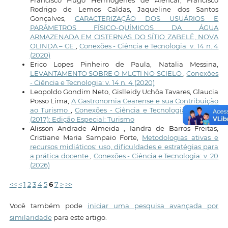
Rodrigo de Lemos Caldas, Jaqueline dos Santos
Gonçalves,
CARACTERIZAÇÃO DOS USUÁRIOS E
PARÂMETROS FÍSICO-QUÍMICOS DA ÁGUA
ARMAZENADA EM CISTERNAS DO SÍTIO ZABELÊ, NOVA
OLINDA – CE
,
Conexões - Ciência e Tecnologia: v. 14 n. 4
(2020)
Erico Lopes Pinheiro de Paula, Natalia Messina,
LEVANTAMENTO SOBRE O MLCTI NO SCIELO
,
Conexões
- Ciência e Tecnologia: v. 14 n. 4 (2020)
Leopoldo Gondim Neto, Gislleidy Uchôa Tavares, Glaucia
Posso Lima,
A Gastronomia Cearense e sua Contribuição
ao Turismo
,
Conexões - Ciência e Tecnologia: v. 11 n. 5
(2017): Edição Especial: Turismo
Alisson Andrade Almeida , Iandra de Barros Freitas,
Cristiane Maria Sampaio Forte,
Metodologias ativas e
recursos midiáticos: uso, dificuldades e estratégias para
a prática docente
,
Conexões - Ciência e Tecnologia: v. 20
(2026)
<<
<
1
2
3
4
5
6
7
>
>>
Você também pode
iniciar uma pesquisa avançada por
similaridade
para este artigo.