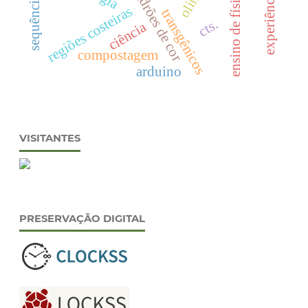
padrões de cor
ensino de física
regiões costeiras
transgênicos
cts.
ciência
compostagem
arduino
VISITANTES
PRESERVAÇÃO DIGITAL