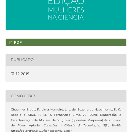
PDF
PUBLICADO
31-12-2019
COMO CITAR
Chastinet Braga, R., Lima Monteiro, L. L. de, Bezerra do Nascimento, K. K.,
Rabelo e Silva, F. M., & Fernandes Lima, A. (2019). Elaboração e
Caracterização de Mousse de Siriguela (Spondias Purpurea) Adicionado
de Pólen Apícola.
Conexões - Ciência E Tecnologia
,
13
(5), 84–89.
https://doi.org/10.21439/conexoes.v13i5.1817