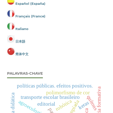
Español (España)
Français (France)
Italiano
日本語
简体中文
PALAVRAS-CHAVE
políticas públicas. efeitos positivos.
experiência formativa
polimorfismo de cor
sequência didática
transporte escolar brasileiro
quítons
robótica
agroecologia
olimpíada
keras
editorial