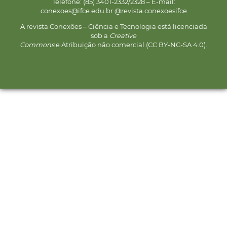
Telefone: (85) 3401-2332/2328 – E-mail:
conexoes@ifce.edu.br @revista.conexoesifce
A revista Conexões – Ciência e Tecnologia está licenciada
sob a
Creative
Commons
e Atribuição não comercial (CC BY-NC-SA 4.0).