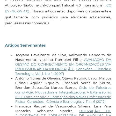
Atribuição-NãoComercial-CompartilhaIgual 4.0 Internacional
(CC
BY -NC-SA 4.0)
. Nossos artigos estão disponíveis gratuitamente e
gratuitamente, com privilégios para atividades educacionais,
pesqueiras e não comerciais.
Artigos Semelhantes
Jocyana Cavalcante da Silva, Raimundo Benedito do
Nascimento, Nicolino Trompieri Filho,
AVALIAÇÃO DA
GESTÃO DO CONHECIMENTO EM ORGANIZAÇÕES VIA
PROFISSIONAIS DA INFORMAÇÃO
,
Conexões - Ciência e
Tecnologia: Vol. 1, No. 1 (2007)
Antônio Nunes de Oliveira, Otávio Paulino Lavor, Marcos
Cirineu Aguiar Siqueira, Emanuel Veras de Souza,
Brendon Sebastião Marcos Barros,
Ciclo de Palestras
como Ação Motivadora e Integralizadora: A Extensão no
IFCE Fortalecendo a Formação dos Novos Professores de
Física
,
Conexões - Ciência e Tecnologia: v. 11 n. 6 (2017)
Francisca Raquel de Vasconcelos Silveira, Lina Yara
Monteiro Rebouças Moreira,
UTILIZAÇÃO DE
ALGORITMOS DE APRENDIZAGEM DE MÁQUINA NA