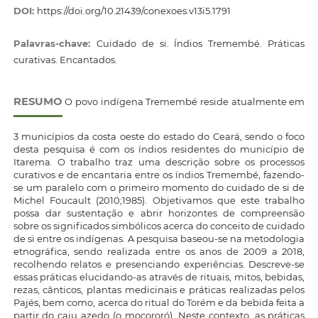
DOI:
https://doi.org/10.21439/conexoes.v13i5.1791
Palavras-chave:
Cuidado de si. Índios Tremembé. Práticas
curativas. Encantados.
RESUMO
O povo indígena Tremembé reside atualmente em
3 municípios da costa oeste do estado do Ceará, sendo o foco
desta pesquisa é com os índios residentes do município de
Itarema. O trabalho traz uma descrição sobre os processos
curativos e de encantaria entre os índios Tremembé, fazendo-
se um paralelo com o primeiro momento do cuidado de si de
Michel Foucault (2010;1985). Objetivamos que este trabalho
possa dar sustentação e abrir horizontes de compreensão
sobre os significados simbólicos acerca do conceito de cuidado
de si entre os indígenas. A pesquisa baseou-se na metodologia
etnográfica, sendo realizada entre os anos de 2009 a 2018,
recolhendo relatos e presenciando experiências. Descreve-se
essas práticas elucidando-as através de rituais, mitos, bebidas,
rezas, cânticos, plantas medicinais e práticas realizadas pelos
Pajés, bem como, acerca do ritual do Torém e da bebida feita a
partir do caju azedo (o mocororó). Neste contexto, as práticas