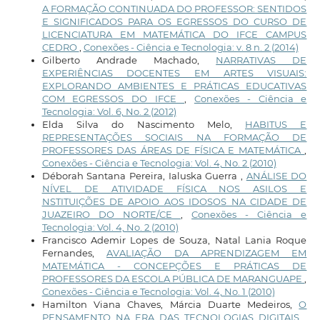
A FORMAÇÃO CONTINUADA DO PROFESSOR: SENTIDOS
E SIGNIFICADOS PARA OS EGRESSOS DO CURSO DE
LICENCIATURA EM MATEMÁTICA DO IFCE CAMPUS
CEDRO
,
Conexões - Ciência e Tecnologia: v. 8 n. 2 (2014)
Gilberto Andrade Machado,
NARRATIVAS DE
EXPERIÊNCIAS DOCENTES EM ARTES VISUAIS:
EXPLORANDO AMBIENTES E PRÁTICAS EDUCATIVAS
COM EGRESSOS DO IFCE
,
Conexões - Ciência e
Tecnologia: Vol. 6, No. 2 (2012)
Elda Silva do Nascimento Melo,
HABITUS E
REPRESENTAÇÕES SOCIAIS NA FORMAÇÃO DE
PROFESSORES DAS ÁREAS DE FÍSICA E MATEMÁTICA
,
Conexões - Ciência e Tecnologia: Vol. 4, No. 2 (2010)
Déborah Santana Pereira, Ialuska Guerra ,
ANÁLISE DO
NÍVEL DE ATIVIDADE FÍSICA NOS ASILOS E
NSTITUIÇÕES DE APOIO AOS IDOSOS NA CIDADE DE
JUAZEIRO DO NORTE/CE
,
Conexões - Ciência e
Tecnologia: Vol. 4, No. 2 (2010)
Francisco Ademir Lopes de Souza, Natal Lania Roque
Fernandes,
AVALIAÇÃO DA APRENDIZAGEM EM
MATEMÁTICA - CONCEPÇÕES E PRÁTICAS DE
PROFESSORES DA ESCOLA PÚBLICA DE MARANGUAPE
,
Conexões - Ciência e Tecnologia: Vol. 4, No. 1 (2010)
Hamilton Viana Chaves, Márcia Duarte Medeiros,
O
PENSAMENTO NA ERA DAS TECNOLOGIAS DIGITAIS
,