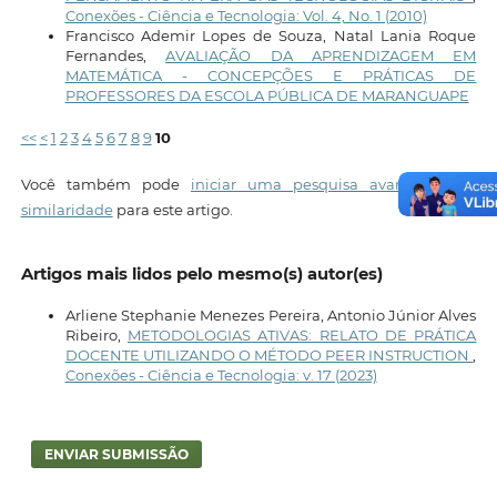
Conexões - Ciência e Tecnologia: Vol. 4, No. 1 (2010)
Francisco Ademir Lopes de Souza, Natal Lania Roque
Fernandes,
AVALIAÇÃO DA APRENDIZAGEM EM
MATEMÁTICA - CONCEPÇÕES E PRÁTICAS DE
PROFESSORES DA ESCOLA PÚBLICA DE MARANGUAPE
<<
<
1
2
3
4
5
6
7
8
9
10
Você também pode
iniciar uma pesquisa avançada por
similaridade
para este artigo.
Artigos mais lidos pelo mesmo(s) autor(es)
Arliene Stephanie Menezes Pereira, Antonio Júnior Alves
Ribeiro,
METODOLOGIAS ATIVAS: RELATO DE PRÁTICA
DOCENTE UTILIZANDO O MÉTODO PEER INSTRUCTION
,
Conexões - Ciência e Tecnologia: v. 17 (2023)
ENVIAR SUBMISSÃO