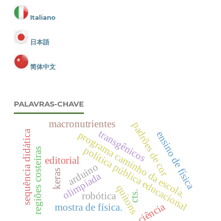
Italiano
日本語
简体中文
PALAVRAS-CHAVE
macronutrientes
padrões de cor
transgênicos
sequência didática
ensino de física
programa caminho da escola.
política pública educacional
regiões costeiras
editorial
arduino
keras
olimpíada
quítons
cts.
robótica
ciência
mostra de física.