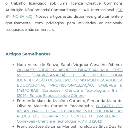
o trabalho licenciado sob uma licença Creative Commons
Atribuição-NãoComercial-CompartilhaIgual 4.0 Internacional
(CC
BY -NC-SA 4.0)
. Nossos artigos estão disponíveis gratuitamente e
gratuitamente, com privilégios para atividades educacionais,
pesqueiras e não comerciais.
Artigos Semelhantes
Nara Vieira de Souza, Sarah Virginia Carvalho Ribeiro,
OLHARES SOBRE O ACORDO BILATERAL MULHERES
MIL (BRASIL/CANADÁ) E A METODOLOGIA
IDENTIFICAÇÃO DE SABERES COMO POLÍTICA PUBLICA
EDUCACIONAL: PROFISSIONALIZAÇÃO, SABERES E
MEMÓRIAS
,
Conexões - Ciência e Tecnologia: v. 8 n. 1
(2014): Edição Especial sobre Gênero
Fernando Macedo Macêdo Carneiro, Fernanda Mara de
Oliveira Macedo Carneiro Pacobahyba,
O PAPEL DO
IPHAN NA DEFESA DO PATRIMÔNIO CULTURAL: AS
REDES DE DORMIR NO CONTEXTO BRASILEIRO
,
Conexões - Ciência e Tecnologia: v. 7 n. 3 (2013)
Francisco José de Lima, Manoel Ironildo da Silva Duarte,